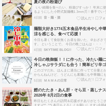
夏の夜の粉遊び
んすい」が使われているのでコシが強く、冷た
いい細麺を食べたい、粉遊びすっか！ 年末に
ても…
るようにした小野式製麺機1.3mm刃！番手でい
23番 小野式の1.3は希少なので、ヤフオクとか
4日前
音・麺・酒
てきても高額、大事にせねば???? ちなみに切り
色々3台あります???? かんすいも用意したし、
麺類大好き1774五木食品半生冷やし中
てみよー中華麺 強力＆中力…
涼を感じる、食べて応援！
今日も暑くて食欲無くお昼を抜いた、＠おざさ
す。 ということで。 今日の晩ごはんは・・・ 
木食品半生冷やし中華」で熊本県熊本市南区へ
4日前
SKYTIME BLOG!!
旅行です。 熊本の「五木食品」さんは、自宅で
だく麺類のほぼ定番です。 うどん・そば・中華
今日の晩御飯！！に作った、冷たい麺
で取り揃えられています。 味が口に合ってる…
冷しゃぶサラダにも合う！簡単ピリ辛
だれ〜！
このゴマだれ、ほんまに適当に作ってて分量と
からんねんけど、うどんにも素麺にも中華麺に
うし、冷しゃぶサラダや茹でた鶏肉ときゅうり
5日前
ＭＡＭＡの日常
棒々鶏、冷奴なんかにもピッタリで、暑い季節
の濃厚ピリ辛ゴマだれとあっさりしたものの組
鰹のたたき・あん肝・そら豆・蒸しナ
わせがうちの家族のお気に入りです！ 材料は ・
2026年 8月2日の食事
販…
昨日もたくさんの訪問＆応援ポチありがとうご
ます♪(*^_^*) 本日もよろしくお願いします♪今朝