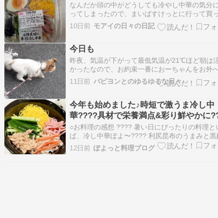
なんだか頭の中がどうしても冷やし中華の気分
ってしまったので、まいばすけっとに行って買
きました。少なめながら298円はありがたい。
10日前
モアイの日々の日記
生姜は食べられません…お中元 夏ギフト 揖保乃
龍の夢 冷やし中華 スープ 2種 セット ギフト 送
今日も
料 出産 内祝い お返し 乾麺…
昨夜、気温が下がって最低気温が21℃ほど朝は
かったなので、お約束一番におーちゃんをお外
れ出しました相変わらず、出たとたんに走り出
11日前
パピヨンとのゆるゆるな日々
すあまり走ると危ないよ久々のお外で嬉しいん
そして、お次はいつものお三方今日もお散歩行
今年も始めました♪時短で激うま冷し中
しただけど、薄日が差してきて蒸し暑くなった
カ…
華????具材で栄養満点&彩り鮮やかに??
○お料理の感想 ???? 暑い日にぴったりの料理と
ば、冷し中華ぽよ〜???? 利尻昆布のうまみと黒
合わせた、ごま香る醤油スープがたまらなく美
12日前
ぽよっと料理ブログ
そう???? ゆで時間はたったの約3分で、忙しい
ご飯に大活躍???? 生麺なのでツルッとした食感
しめて、夏バテ気味の日で…