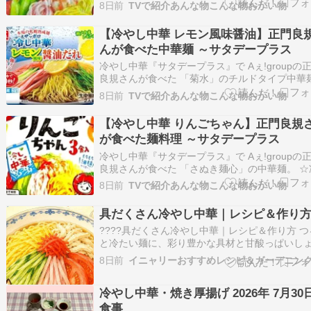
ちゃん北海道産小麦100%のモチモチ細麺に 醤
8日前
TVで紹介あんな物こんな物おかい物
ースの爽やかな 梅風味のスープがしっかり絡む
つおエキスとにぼしエキスが 旨味をUPさせて、
【冷やし中華 レモン風味醤油】正門良
季節でも つるっと食べられる。 送…
んが食べた中華麺 ～サタデープラス
冷やし中華『サタデープラス』で Aぇǃgroupの
良規さんが食べた 「菊水」のチルドタイプ中華
ひたすら試してランキング2位でした。 ☆冷や
8日前
TVで紹介あんな物こんな物おかい物
華 レモン風味醤油しょうゆベースに、シチリア
モン果汁を 合わせたレモン風味の醤油だれ。 レ
【冷やし中華 りんごちゃん】正門良規
の爽やかな香りと、 酸味が強…
が食べた麺料理 ～サタデープラス
冷やし中華『サタデープラス』で Aぇǃgroupの
良規さんが食べた 「さぬき麺心」の中華麺。 ☆
し中華りんごちゃんりんご由来の甘みと、 さっ
8日前
TVで紹介あんな物こんな物おかい物
した酸味を合わせた フルーティー系の冷やし中
れ。 酸味がやわらかく、後味がすっきりした 甘
具だくさん冷やし中華｜レシピ＆作り
ぱいバランスを目指した味わい…
????具だくさん冷やし中華｜レシピ＆作り方 つ
と冷たい麺に、彩り豊かな具材と甘酸っぱいし
ゆだれを合わせる、夏の定番料理ニャ????✨市
8日前
イニャリーおすすめレシピ＆ガーデニン
たれがなくても、家にある調味料でさっぱりし
やし中華が作れるニャン。????材料2人分中華
冷やし中華・焼き厚揚げ 2026年 7月30
麺……2玉卵……2個ハム……4枚きゅう…
食事