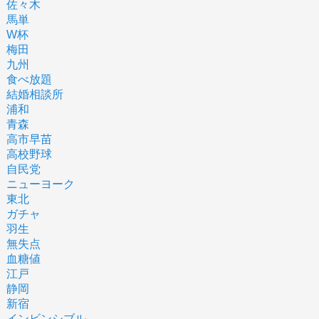
佐々木
馬単
W杯
梅田
九州
食べ放題
結婚相談所
浦和
青森
高市早苗
高校野球
自民党
ニューヨーク
東北
ガチャ
羽生
無失点
血糖値
江戸
静岡
新宿
インビンシブル