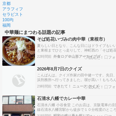
京都
アラフィフ
セラピスト
100均
福岡
中華麺にまつわる話題の記事
そば処花いづみの肉中華（東根市）
夏らしい日となり、こんな日にはドライブもい
と東根までひとっ走りして、神町西の「そば処
づみ」を初訪店しました。 過去を振り返れば、
22時間前
外食ログ＠山形アーカイブズ
はかつて「そば処神楽」があったところ。そこ
年ほど前、以前天童市一日町で「すっぽん・ふ
2026年8月7日のクイズ
仙」という店をやっていた人が開いた店です。 
こんばんは。クイズ作家の田中健一です。先日
浜刑務所へ行ってきました。塀が高い！もちろ
何か悪いことをしてしまったり、身内が入った
29時間前
できたて！ ニュース クイズ
していません。 すべては「横浜刑務所で作った
タ」を買うためです。矯正展で買ったものを食
石清水八幡でカレー中華
ら、めちゃくちゃ美味しかったので、次の矯正
で…
石清水八幡 小谷食堂 このお店は、京阪電車の京
線石清水八幡宮駅から徒歩で１０分程度のとこ
あります。 位置的には、お店の真後ろの山の上
31時間前
昭和の残り香を探して