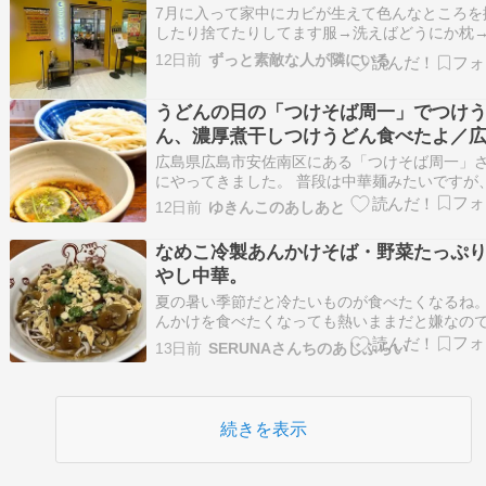
7月に入って家中にカビが生えて色んなところを
したり捨てたりしてます服→洗えばどうにか枕
てた調味料（タレ系）→捨てた枕を捨てたので
12日前
ずっと素敵な人が隣にいる
に出かけたのですが安くてカビなさそうなのっ
かなかない枕屋さんによるとバスタオルを巻い
うどんの日の「つけそば周一」でつけ
にすると良いとのことそれでも何周も駅ビルを
い…
ん、濃厚煮干しつけうどん食べたよ／
市安佐南区
広島県広島市安佐南区にある「つけそば周一」
にやってきました。 普段は中華麺みたいですが
日は 毎週火曜限定 “うどんの日” みたい… The po
12日前
ゆきんこのあしあと
うどんの日の「つけそば周一」でつけうどん、
煮干しつけうどん食べたよ／広島市安佐南区 firs
なめこ冷製あんかけそば・野菜たっぷ
appeared on…
やし中華。
夏の暑い季節だと冷たいものが食べたくなるね
んかけを食べたくなっても熱いままだと嫌なの
冷たく冷やして食べるのがオススメ。冷やし中
13日前
SERUNAさんちのあじふらい
普通のばかりじゃつまらないので少し変化球。
めこ冷製あんかけそば】なめこ・肉団子・麺つ
あんかけを作って卵とじ。出来たあんは)冷まし
と…
続きを表示