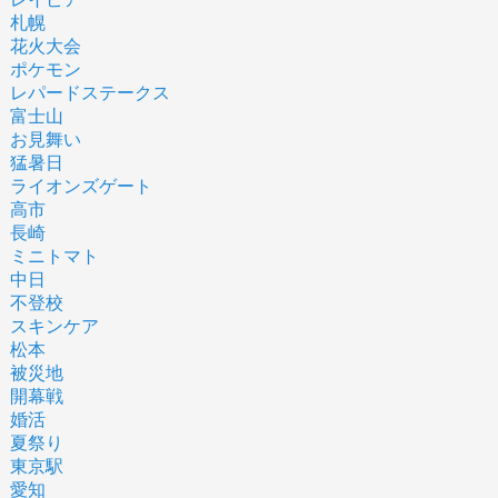
札幌
花火大会
ポケモン
レパードステークス
富士山
お見舞い
猛暑日
ライオンズゲート
高市
長崎
ミニトマト
中日
不登校
スキンケア
松本
被災地
開幕戦
婚活
夏祭り
東京駅
愛知