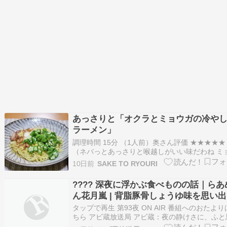
あっさりと「オクラとミョウガの冷や
ラーメン」
調理時間 15分 （1人前）奥さん評価 ★★★★★
（ネバっとあっさりと喉越しがいい味だわね ミ
ガの風味が好きだわ）細めのちぢれ麺とミョウ
10日前
SAKE TO RYOURI
葉で食べる冷やしラーメンのようなものです最
い日が続き食が細くなってきてる夫婦でござい
???? 深夜に浮かぶ食べものの話｜らあ
こういうのが嬉しいのです【材料】• 中華麺…
ん花月嵐 | 背脂豚骨しょうゆ味を思い
頃
タップで再生 第93夜 ON AIR 番組へのおたよ
ちら アビ蔵放送局 アビ蔵：夜の静けさに、ふと
出すんだよね。鈍く光るスープの色が。 バステ