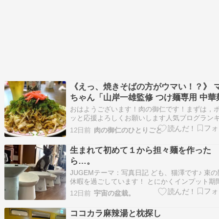
《えっ、焼きそばの方がウマい！？》 
ちゃん「山岸一雄監修 つけ麺専用 中華麺
玉入」で焼きそばを作ったら想像以上
おはようございます！肉の御仁です！まずは，
マさだった！！
ッと応援よろしくお願いします人気ブログラン
グ唐突ですが，先日，焼きそばを作って食べた
12日前
肉の御仁のひとりごと
きそばって言っても自称グルメな肉の御仁の作
きそば！ちょっと，普通の焼きそばとは違う！
生まれて初めて１から担々麺を作った
御仁，最近のお気に入り，マルちゃんの「山岸
ら…。
監修…
JUGEMテーマ：写真日記 ども、猫澤です♪ 束
休暇を過ごしています！ とにかくインプット期
☆☆☆☆ 読んで見て調べて。あれ、いつも通り
12日前
宇宙の盆栽。
いやいや、今週は「丁寧に過ごすこと」を 目標
ているのじゃ！ 「暑い中、外に出た瞬間、腐り
ココカラ麻辣湯と枕探し
じゃ ない？」を言い訳にサボって…