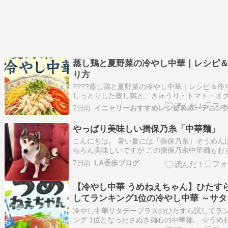
蒸し鶏と夏野菜の冷やし中華｜レシピ
り方
????蒸し鶏と夏野菜の冷やし中華｜レシピ＆作
しっとりした蒸し鶏と、きゅうり・トマト・オ
などの夏野菜をたっぷりのせた、食べ応えのあ
7日前
イニャリーおすすめレシピ＆ガーデニン
やし中華ニャ????????✨甘酸っぱいしょうゆだ
さっぱり食べられるので、暑くて食欲が落ちや
やっぱり美味しい揖保乃糸「中華麺」
日の晩ごはんにもおすすめニャン。?…
こんにちは。 暑い夏には「揖保乃糸」そうめん
ちろん美味しいですが この揖保乃糸中華麺もお
め品。 昨日、日本に住む友人から「新種で中華
7日前
LA香歩ブログ
た」と連絡がありましたのでまたブログでもUP
うと思います。 2023年の記事もどうぞ↓『これ
【冷やし中華 うめねえちゃん】ひたす
けますの揖保乃糸「中華麺」』こんに…
してランキング1位の冷やし中華 ～サタ
ープラス
冷やし中華サタデープラスのひたすら試してラ
ング 1位となったさぬき麺心の中華麺。 ☆うめ