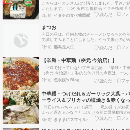
こちらはイオンさんにて購入しました。早速ご
いたします。 目次 所在地 提供品 イタチ指標 店
報 所在地 イオンスタイル常滑です。りんくう常
2日前
イタチの食べ物図鑑
近くで便利です。 わかば食品さんです。様々な
お待ちしております！ 提供品 こちらです。元の
まつお
はまあまあ値がはりますね。温めま…
今日の昼は、稚内名物のチャーメンなるものを
て試してみることにしました。やって来たのが
の食堂です。表通りから外れた所にある昔なが
2日前
無為是人生
町の食堂、年配のご夫婦が営んでいて、私以外
元の常連客のみ。すぐ後にやって来て隣りの席
【辛麺・中華麺（桝元 今治店）】
いた御老人の前には、注文せずともすぐさまコ
の瓶…
－ソロで行っていないプチ遠征記－『辛麺・中
（桝元 今治店）』私的な休肝日の今夜は、一人
ターの練習です、、、午後８時頃に終えて「辛
2日前
色眼鏡's Blog
桝元 ＯＲＩＧＩＮＡＬ 今治店：リンク多いので
ってくだ...
中華麺・つけだれ＆ガーリック大葉・
ーライス＆ブリカマの塩焼き＆赤くな
凛々子♪
昨日のちゃちゃっと！調理 私の帰りがお昼
ょっと過ぎるかな？と 出かける前に腎臓病食の
昼食準備をして 中華めんを茹でてつけだれを
3日前
きままにスマイル♪
て ????のつゆにごま油・ラー油・米酢を加
やし中華のタレのような味にして 長ネギ(多め)