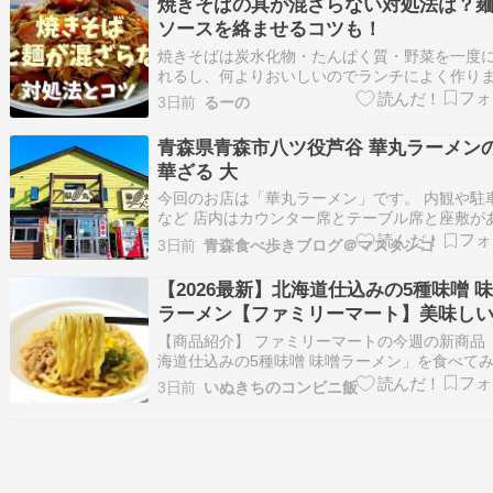
焼きそばの具が混ざらない対処法は？
味唐辛子・練が…
ソースを絡ませるコツも！
焼きそばは炭水化物・たんぱく質・野菜を一度
れるし、何よりおいしいのでランチによく作り
^^ でも、1人分なら特に問題なく作れても、家
3日前
るーの
作ろうとすると量が多くなるからかうまく焼き
の具が混ざらないことがあって。 麺だけ・具だ
青森県青森市八ツ役芦谷 華丸ラーメン
かたまりができている状態に…。 焼きそばの麺
華ざる 大
今回のお店は「華丸ラーメン」です。 内観や駐
など 店内はカウンター席とテーブル席と座敷が
て禁煙。カウンターに8席と大小のテーブルが計
3日前
青森食べ歩きブログ＠マスタンゴ
卓。座敷に2卓。テラスと2階席もあります。駐
はお店の横です。 メニュー さて、ついに夏メニ
【2026最新】北海道仕込みの5種味噌 
が始まりましたね！中華ざると冷やし中華…
ラーメン【ファミリーマート】美味し
す!!
【商品紹介】 ファミリーマートの今週の新商品
海道仕込みの5種味噌 味噌ラーメン」を食べて
した。 コシと弾力のある中華麺に、北海道仕込
3日前
いぬきちのコンビニ飯
味噌を使用したコクのある味わいのスープを合
ました。具材として肉みそ、もやし、コーンな
のせた定番の味噌ラーメンです。※東北地方の