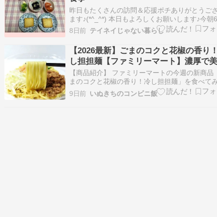
昨日もたくさんの訪問＆応援ポチありがとうご
ます♪(*^_^*) 本日もよろしくお願いします♪今朝
30分分の室温と湿度夫の部屋25.0度 48%（冷房
8日前
テイネイじゃない暮らし
設定）私の部屋25.9度 58%（冷房26度設定）お
24.9度 53%（冷房27度設定）この日は体調不良
【2026最新】ごまのコクと花椒の香り
にか…
し担担麺【ファミリーマート】濃厚で
しいです!!
【商品紹介】 ファミリーマートの今週の新商品
まのコクと花椒の香り！冷し担担麺」を食べて
した。 ごまのコク味と花椒の香りを立たせた味
9日前
いぬきちのコンビニ飯
が特徴の冷しまぜそばです。しなやかな弾力の
中華麺に、具材として肉そぼろ、白髪ねぎ、き
り、もやしをトッピングしました。※静岡県の