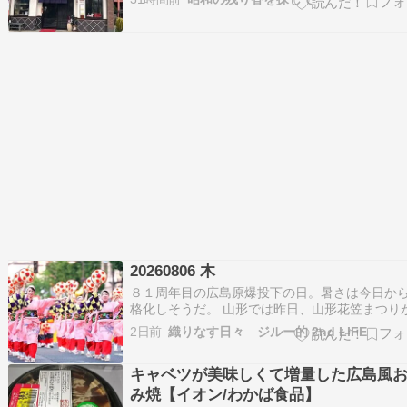
清水八幡宮ということになりますが、石清水八
へ直接行くケーブルカー方面とは離れたところ
ります。 では、早速、中に入ります。 まず…
20260806 木
８１周年目の広島原爆投下の日。暑さは今日か
格化しそうだ。 山形では昨日、山形花笠まつり
幕した。３日間の開催のうちだいたい毎年どこ
2日前
織りなす日々 ジルー的 2nd LIFE
雨が降るというジンクスがあるのだが、今年は
晴れそうな気配。それはいいのだが、かなり暑
キャベツが美味しくて増量した広島風
今日の最高気温は昨日よりも４℃以上高い３５.
み焼【イオン/わかば食品】