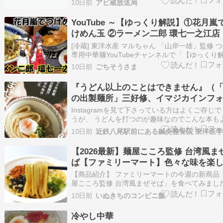
10日前
アビ蔵放送局
そう、それ。背脂がじわっと浮かんでて、光が
ぐみたいに見えてさ。 アビ蔵：みんなが知って
YouTube ～【ゆっくり解説】①花月嵐
油だけど、なんだか違う匂い。…
けめん玉 ②ラーメン二郎 環七一之江店
[冷蔵] 東洋水産 マルちゃん 「山岸一雄」監修 
専用中華麺YouTubeチャンネルで「【ゆっくり
説】①花月嵐でつけめん玉 ②ラーメン二郎 環七
10日前
ごちそうさま
江店」を公開しました。☆ごちそうさま☆
『うどん以上のことはできません』（
の出製麺所」三好修、イマジカインフ
ス）
Instagramを見て下さっている方はよくご存じ
うが、 うどんを打つのが趣味なのでこんな本も
読みます。 『うどん以上のことはできません』
10日前
（「日の出製麺所」三好修、イマジカインフォ
うどん以上のことはできません 昭和5年創業「
【2026最新】麺屋こころ監修 台湾風ま
出製麺所」当主の年中無休・うどん人生…
ば【ファミリーマート】色々な味を楽
ます!!
【商品紹介】 ファミリーマートの今週の新商品
屋こころ監修 台湾風まぜそば」を食べてみまし
弾力ある太めの中華麺に、魚節と唐辛子の旨辛
10日前
いぬきちのコンビニ飯
特徴の専用ダレを合わせ、台湾風肉そぼろ、も
し、刻みのりなどをのせた「麺屋こころ」監修
冷やし中華
湾風まぜそばです。別添の「昆布酢」を加える