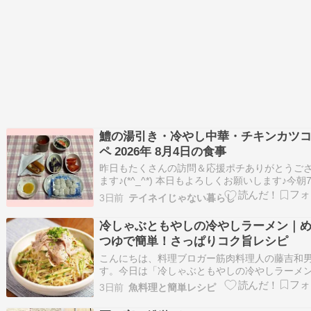
鱧の湯引き・冷やし中華・チキンカツ
ペ 2026年 8月4日の食事
昨日もたくさんの訪問＆応援ポチありがとうご
ます♪(*^_^*) 本日もよろしくお願いします♪今朝
17分の室温と湿度夫の部屋24.7度 47%（冷房2
3日前
テイネイじゃない暮らし
定）私の部屋29.5度 52%（冷房なし）お台所 24
50%（冷房27度設定）《夫の夕食》16時17分酢
冷しゃぶともやしの冷やしラーメン｜
噌・…
つゆで簡単！さっぱりコク旨レシピ
こんにちは、料理ブロガー筋肉料理人の藤吉和
す。今日は「冷しゃぶともやしの冷やしラーメ
をご紹介します。私は普段、袋麺のインスタン
3日前
魚料理と簡単レシピ
ーメンをアレンジしたレシピをよく作りますが
回は市販の生中華麺を使いました。生中華麺は