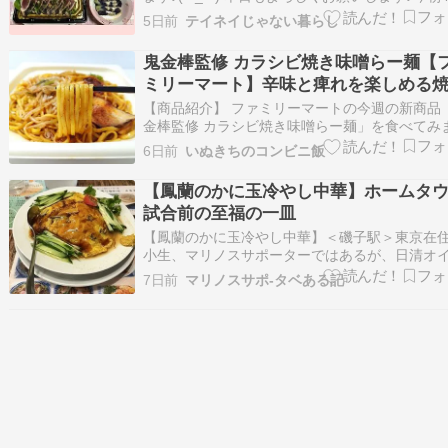
58分の室温と湿度夫の部屋25.2度 52%（冷房2
5日前
テイネイじゃない暮らし
定）私の部屋30.3度 52%（冷房なし）お台所 24
57%（冷房27度設定）《夫の夕食》16時25分鰹
鬼金棒監修 カラシビ焼き味噌らー麺【
た…
ミリーマート】辛味と痺れを楽しめる
ーメンです!!
【商品紹介】 ファミリーマートの今週の新商品
金棒監修 カラシビ焼き味噌らー麺」を食べてみ
た。 東京・神田の名店「鬼金棒」監修の焼ラー
6日前
いぬきちのコンビニ飯
です。中太の茹で中華麺を使用したなめらかな
です。味噌ベースの味付けに唐辛子のカラシビ
【鳳蘭のかに玉冷やし中華】ホームタ
え、トッピングした辛みそを混ぜながら食べる
試合前の至福の一皿
【鳳蘭のかに玉冷やし中華】＜磯子駅＞東京在
小生、マリノスサポーターではあるが、日清オ
オのお膝元である磯子駅で下車する機会はなか
7日前
マリノスサポ-タベある記
ない。あるとすれば、横浜市電保存館に行く時
「あー、鳳蘭の〇〇が無性に食いてえ!」となっ
だ。この地に根を下ろす町中華の鳳蘭は、一見
町…