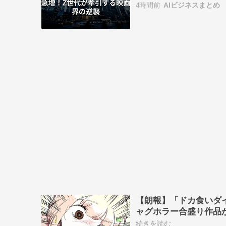
4時間前
AIビジネスまとめ
誕生が期待されて…
【朗報】「ドカ食いダイ
ャグホラー合盛り作品
続きを読む