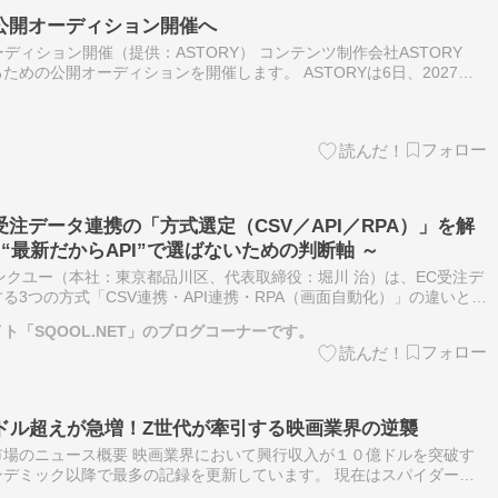
の公開オーディション開催へ
ーディション開催（提供：ASTORY） コンテンツ制作会社ASTORY
めの公開オーディションを開催します。 ASTORYは6日、2027年
[…]
注データ連携の「方式選定（CSV／API／RPA）」を解
“最新だからAPI”で選ばないための判断軸 ～
ンクユー（本社：東京都品川区、代表取締役：堀川 治）は、EC受注デ
る3つの方式「CSV連携・API連携・RPA（画面自動化）」の違いと選
適合の観点から解説したコラムを、自社メディアにて公開しました。
ト「SQOOL.NET」のブログコーナーです。
億ドル超えが急増！Z世代が牽引する映画業界の逆襲
場のニュース概要 映画業界において興行収入が１０億ドルを突破す
デミック以降で最多の記録を更新しています。 現在はスパイダーマ
ケルといった作品がこの基準を超えており、今後もさらなるヒット作の