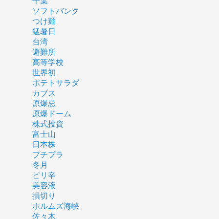
千葉
ソフトバンク
つけ麺
猛暑日
台湾
避難所
高等学校
世界初
ポテトサラダ
カブス
原爆忌
原爆ドーム
株式投資
富士山
日本株
プチプラ
冬月
ピリ辛
美容液
損切り
ホルムズ海峡
佐々木