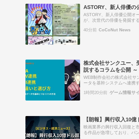
ASTORY、新人俳優
ASTORY、新人俳優公開オ
が、次世代の俳優を発掘するた
に制作予定のヤングアダルト 
40分前
CoCoNut News
株式会社サンクユー、受
説するコラムを公開 ～ 
WEB制作会社の株式会社サ
ータを基幹システムへ連携す
び方を、費用対効果と業務
1時間20分前
ゲーム情報サイ
■…
【朗報】興行収入10
映画業界の興行収入回復と市
る作品が急増しており、パン
ン、スーパーマリオ、マイ