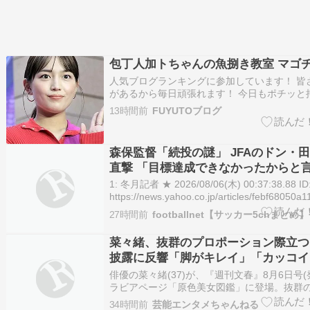
包丁人加トちゃんの魚捌き教室 マゴ
人気ブログランキングに参加しています！ 皆
があるから毎日頑張れます！ 今日もポチッと
いね！ 皆さん、こんにちは！ 愛知県名古屋
13時間前
FUYUTOブログ
てたい『木の家が好き！』な皆様から 『夏涼
い外張り断熱』の家を愛されている サイエン
屋南/…
森保監督「続投の謎」 JFAのドン・
直撃 「目標達成できなかったからと
必要は無い」 守田英正にも言及
1: 冬月記者 ★ 2026/08/06(木) 00:37:38.88 ID
https://news.yahoo.co.jp/articles/febf680
(＊ﾟ∀ﾟ)っ このまとめのまと…
27時間前
footballnet【サッカー5chまとめ】
菜々緒、抜群のプロポーション際立つ
披露に反響「脚がキレイ」「カッコイ
色美女図鑑』に登場
俳優の菜々緒(37)が、『週刊文春』8月6日号(
ラビアページ「原色美女図鑑」に登場。抜群
ョンを披露し、反響を呼んでいる。 続きを読む
34時間前
芸能エンタメちゃんねる