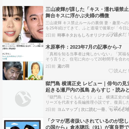
俳優 モデル 芸能
三山凌輝が課した「キス・濡れ場禁止
舞台キスに浮かぶ夫婦の機微
三山凌輝 キス禁止ルールの裏側 妻・趣里への
を25年続けてきて、ふと道場で後輩が「今日
出さない」と自分に課したルールを、試合の
2日前
時事ネタおもしろオリジナルブログ
ってしまった場面を思い出した。相手のガー
間、身体が勝手に動いてしまうあの感覚。三
木原事件：2023年7月の記事から-7
妻・趣里さん…
「真相を知る当事者は俺しかいない」「冥福
そう言うと、住宅に向かって20秒間手を合わ
するのだった。「種雄の事件は墓場まで持っ
2日前
鳶の羽
めていました。そのため、今まで文春やテレ
訪ねてきても、お断りしてきたのです。 今回
ることを決断し…
獄門島 横溝正史 レビュー｜俳句の見
起きる瀬戸内の孤島 あらすじ・読み
ガイド【2026年最新】
『獄門島（ごくもんとう）』は、横溝正史の
リーズを代表する長編推理小説です。復員し
田一耕助が、戦地で死んだ戦友の遺言を伝え
2日前
内海に浮かぶ孤島「獄門島」を訪れる——そ
たのは、俳句の句になぞらえた見立て殺人で
「クマが悪者扱いされているのが悲し
文春』の「東西ミステ…
の国から』倉本聰氏（91）が富良野