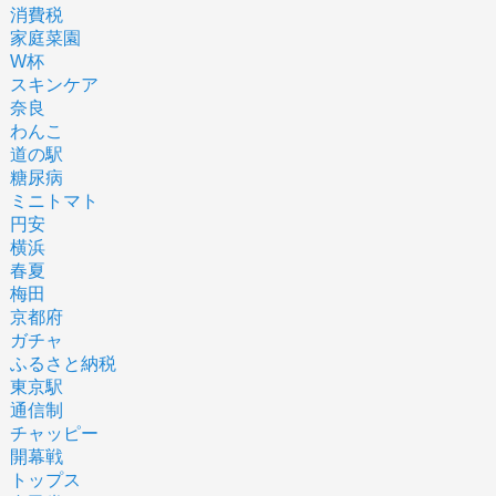
消費税
家庭菜園
W杯
スキンケア
奈良
わんこ
道の駅
糖尿病
ミニトマト
円安
横浜
春夏
梅田
京都府
ガチャ
ふるさと納税
東京駅
通信制
チャッピー
開幕戦
トップス