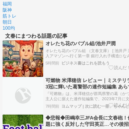
福岡
阪神
筋トレ
朝日
100均
文春にまつわる話題の記事
オレたち花のバブル組/池井戸潤
​​オレたち花のバブル組 （文春文庫） [ 池井戸 
入​アマゾンへ行く​第一章 銀行入れ子構造□ 
る、一度手が離れてしまえば。第二章 精神の
5時間前
ビジネス書はこれを読もう
な部分□ オレに今必要なのは、勇...
可燃物 米澤穂信 レビュー｜ミステリ
3冠に輝いた葛警部の連作短編集 あら
どころ完全ガイド【2026年最新】
『可燃物』は、米澤穂信が群馬県警の葛（か
主人公に据えた連作短編集で、2023年7月に
刊行され、2026年9月2日に文春文庫として
7時間前
す。刊行時には「このミステリーがすごい!」
る年間ランキングで3冠を達成した一冊です。
◆悲報◆田嶋幸三JFA会長に文春砲！
は、収録5…
題に強く反対した守田英正…その後招