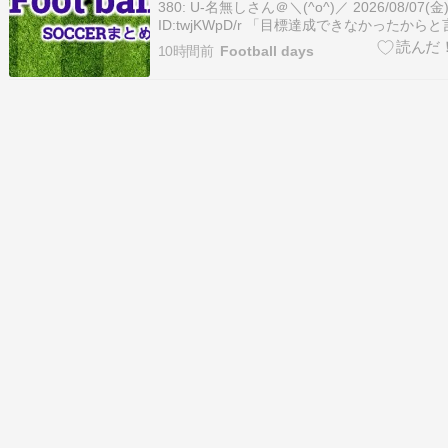
380: U-名無しさん＠＼(^o^)／ 2026/08/07(金) 1
ID:twjKWpD/r 「目標達成できなかったから
ッカー日本代表・森保一監督「続投の謎」を“J
10時間前
Football days
嶋幸三名誉会長に直撃した！https://bunshun.j