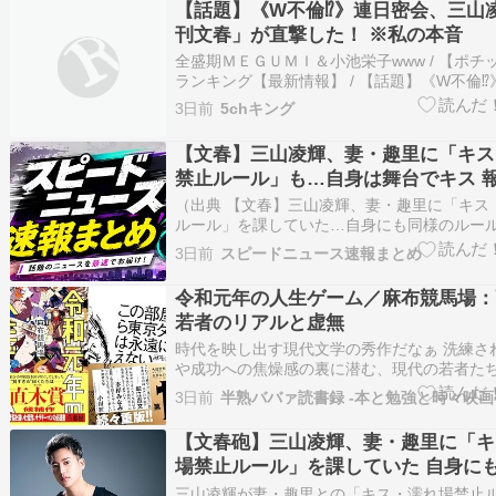
【話題】《W不倫⁉》連日密会、三山
「二人で時間を…
刊文春」が直撃した！ ※私の本音
全盛期ＭＥＧＵＭＩ＆小池栄子www / 【ポチ
ランキング【最新情報】 / 【話題】《W不倫
三山凌輝を「週刊文春」が直撃した！ ※私の本音
3日前
5chキング
GET】最強のポイントサイト！！！ / 【悲報
で他人のスマホを覗くのをやめられないwwww
【文春】三山凌輝、妻・趣里に「キス
禁止ルール」も…自身は舞台でキス 
（出典 【文春】三山凌輝、妻・趣里に「キス
ルール」を課していた…自身にも同様のルー
花乃まりあと舞台でキス [Ailuropoda melanol
3日前
スピードニュース速報まとめ
Ailuropoda melanoleuca ★ ：2026/08/04(火)
令和元年の人生ゲーム／麻布競馬場：
若者のリアルと虚無
時代を映し出す現代文学の秀作だなぁ 洗練さ
や成功への焦燥感の裏に潜む、現代の若者た
アルな葛藤と虚無感を見つめ直すことです。 
3日前
半熟ババァ読書録 -本と勉強と時々映画
トがなぜこのデザインになっているのか、作
登場人物との直接的な繋がりが見えず少し不
【文春砲】三山凌輝、妻・趣里に「キ
れますが、物語自…
場禁止ルール」を課していた 自身に
ールを決めるも花乃まりあと舞台でキス
三山凌輝が妻・趣里との「キス・濡れ場禁止