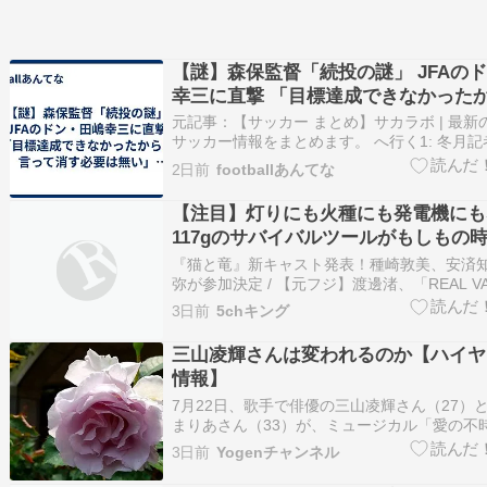
【謎】森保監督「続投の謎」 JFAの
幸三に直撃 「目標達成できなかった
て消す必要は無い」守田英正にも言及
元記事：【サッカー まとめ】サカラボ | 最新
サッカー情報をまとめます。 へ行く1: 冬月記
2026/08/06(木) 00:37:38.88 ID:3iE4PFoe9
2日前
footballあんてな
https://news.yahoo.co.jp/articles/febf68050a
【注目】灯りにも火種にも発電機にも
117gのサバイバルツールがもしもの
ってくれるかも
『猫と竜』新キャスト発表！種崎敦美、安済
弥が参加決定 / 【元フジ】渡邊渚、「REAL V
席、インスタは水着写真投稿から１カ月以上
3日前
5chキング
プ / キオクシア、暴落止まらず ３万円台へ /
共同通信も首謀者にハメられてしまったのか
三山凌輝さんは変われるのか【ハイヤ
…
情報】
7月22日、歌手で俳優の三山凌輝さん（27）
まりあさん（33）が、ミュージカル「愛の不
を機に、都内シティホテルや三山さんの住む
3日前
Yogenチャンネル
ンのシアタールームで連日逢瀬を重ねていた
文春で報じられました。報道後、どちらの所