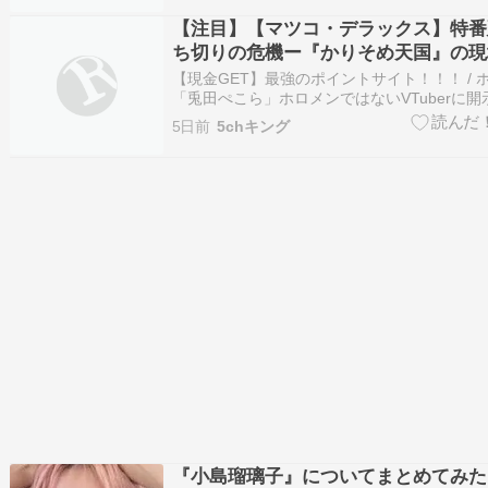
する旅館を被災者に無料開放wwwwwww / 【
【注目】【マツコ・デラックス】特番
ち切りの危機ー『かりそめ天国』の現
【現金GET】最強のポイントサイト！！！ / 
「兎田ぺこら」ホロメンではないVTuberに
「杉浦民」経験者は語る？野うさぎ優しく助
5日前
5chキング
画」「親同伴で謝りに行く」 / 【悲報】文春
をして『佐藤二朗』『橋本愛』『フジテレビ
幸にする…
『小島瑠璃子』についてまとめてみた