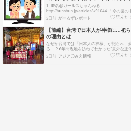
代社会への“違和感”「バブル期以降
1. 匿名@ガールズちゃんねる
つまらなくなった」
http://bunshun.jp/articles/-/91044 「
いるかって？ 高市さんなんて何とも思わない
2日前
がーるずレポート
（笑）。なんでトランプみたいな男が世界の
ているんだろうか。それよりも、クマが悪者
【前編】台湾で日本人が神様に…祀ら
の理由とは
なぜか台湾では「日本人の神様」が祀られ、
る…!? 6年間現地を訪ねてわかった“意外な正
国だからではなく…》 かつて日本が統治して
2日前
アジア〇みえ情報
は、いまも各地に50を超える「日本神（にほ
祀られている。なぜ異国の地で、日本人の神
のか?台……