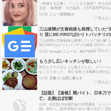
＜関連する記事＞ 《“こじるり無双”》村上信
否定、“略奪愛”、夫の急死…1万円茶専門店を
た小島瑠璃子（32）「苦しんでます」 …テ
5日前
ニュー芸能速ch
企画「いらない服 ピッタリ売ってゴチになり
島瑠璃子（32）が登場。 村上信五と浮名を流
三山凌輝が文春砲後も発揮していた“
り 逆にBE:FIRSTばかりトバッチリの
ゲンダイDIGITAL
三山凌輝が文春砲後も発揮していた“強心臓”ぶ
BE:FIRSTばかりトバッチリの痛恨 日刊ゲンダイ
5日前
Google ニュース - BE:FIRST
もう少し広いキッチンが欲しい！
昨日もサウナのような暑さでした。 スーパー
なくなりました。 畑と台所と冷蔵庫を探せば
きていけます。 午後３時半ごろ、スマホの天
5日前
京都 @ 山里に暮らす
から「30分ほどで雨が降ります」というプッ
りました。 けっきょく、４時過ぎになっても
んでした…
【話題】【速報】闇バイト、日本刀で
亡、左腕ほぼ切断
日本、約2兆5,000億円超の世界最長「メッシ
橋」受注へ…高市首相が“自ら”乗り出す / 【現