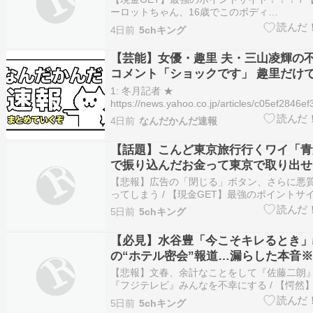
ーロットちゃん、16歳でこのボディ
⇒♡♡♡♡♡♡♡♡♡♡♡♡ / 【愕然】ワイ
4日前
5chキング
くなるのが早すぎて呆然とする / 【闇深】イ
舞香、今がヤバい理由が… / 【文春】佐藤二
【芸能】女優・趣里 夫・三山凌輝の
への“暴露メール”…
コメント「ショックです」 趣里だけ
婚を祝福した義母・伊藤蘭への裏切り
1: 冬月記者 ★
https://news.yahoo.co.jp/articles/c05ef28
https://i.imgur.com/JMg7UkU.jpeg 三山
4日前
なんだかんだ速報
里が傷心コメント 結…
【話題】こんど東京旅行行くワイ「青
で振り込んだお金って東京で取り出せ
【悲報】広告の「閉じる」ボタン、さらに悪
ってしまう / 【現金GET】最強のポイントサイ
【ブログ運営者向け】無料RSS配信ツール / 
5日前
5chキング
共同通信も首謀者にハメられてしまったのか
共同通信に駆け込んだ男の素性・・・そもそ
【必見】水谷豊「今こそキレるとき」
は、経…
の“ホテル密会”報道…漏らした本音
【悲報】文春、余計なことをして『佐藤二朗
『フジテレビ』みんなを不幸にする / 【愕然
パが亡くなるのが早すぎて呆然とする / 【現金
5日前
5chキング
のポイントサイト！！！ / 【朗報】スザンヌ