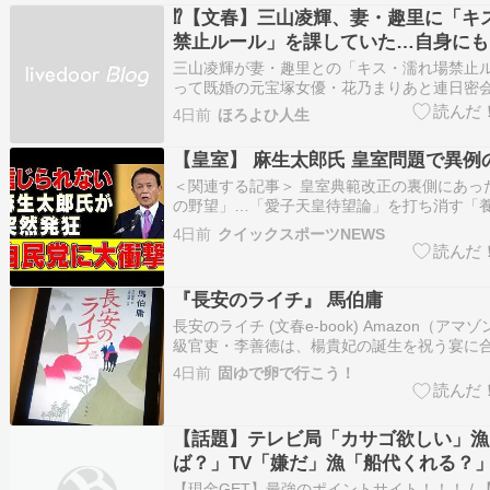
⁉️【文春】三山凌輝、妻・趣里に「キ
禁止ルール」を課していた…自身にも
ールを決めるも花乃まりあと舞台でキス 
三山凌輝が妻・趣里との「キス・濡れ場禁止
とめ-
って既婚の元宝塚女優・花乃まりあと連日密
もホテルへ…》 …〈「ちょっとエロいほうが
4日前
ほろよひ人生
輝が『愛の不時着』共演の既婚女優・花乃まり
愛”《趣里の悲痛告白「夫は子供に興味がない
【皇室】 麻生太郎氏 皇室問題で異例
か… （出…
＜関連する記事＞ 皇室典範改正の裏側にあっ
の野望」…「愛子天皇待望論」を打ち消す「
執した理由 - 現代ビジネス （出典：現代ビジ
4日前
クイックスポーツNEWS
までも養子でもない…島田裕巳｢皇室典範改正
郎の親族"に国民が抱く強烈な不公平感｣ (3ページ
『長安のライチ』 馬伯庸
長安のライチ (文春e-book) Amazon（アマ
級官吏・李善徳は、楊貴妃の誕生を祝う宴に
の大好物であるライチの蜜漬(荔枝煎)を調達
4日前
固ゆで卵で行こう！
宮に届けるという任につくことに。 簡単なミ
リアすれば出世の道もと喜んだのもつかの間。
【話題】テレビ局「カサゴ欲しい」漁
ば？」TV「嫌だ」漁「船代くれる？」
→漁師困惑www
【現金GET】最強のポイントサイト！！！ / 