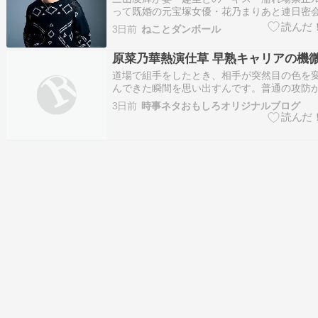
って既婚の元宝塚女優・花乃まりあと連日密
もホテルへ…》 …〈「ちょっとエロいほうが
3日前
ねことダンボール
輝が『愛の不時着』共演の既婚女優・花乃まり
愛”《趣里の悲痛告白「夫は子供に興味がない
原菜乃華熱演仕草 早熟キャリアの機
か… （出…
道場で組手をしたとき、相手が突然目の色を
んできた瞬間を思い出すんです。普通の攻防
て、身体全体が「もう止められない」という
3日前
時事ネタおもしろオリジナルブログ
た。あのときの目つきと、呼吸の乱れ方が今
す。原菜乃華さんが“狂気すぎるJK”を熱演し
ースを見て、まっ…