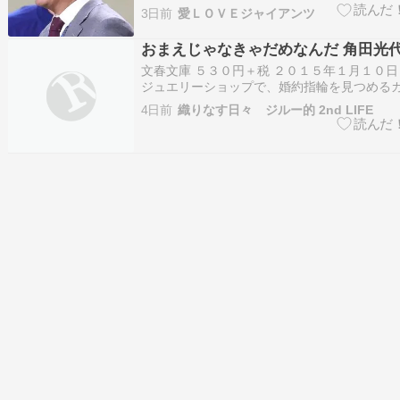
裏にあった「難航極めたドタバタ選考」 - 文
3日前
愛ＬＯＶＥジャイアンツ
《侍ジャパン監督》「イチローには断られ、
門前払い…」井口資仁“初のメジャーリーガー
おまえじゃなきゃだめなんだ 角田光
裏にあっ…
文春文庫 ５３０円＋税 ２０１５年１月１０日
ジュエリーショップで、婚約指輪を見つめる
ち。親に結婚を反対されて現実を見始めた若
4日前
織りなす日々 ジルー的 2nd LIFE
婚を決めた大人の二人。それぞれの思いが形
胸に響く「消えない光」他２３編。人を好き
う無敵の喜び、…