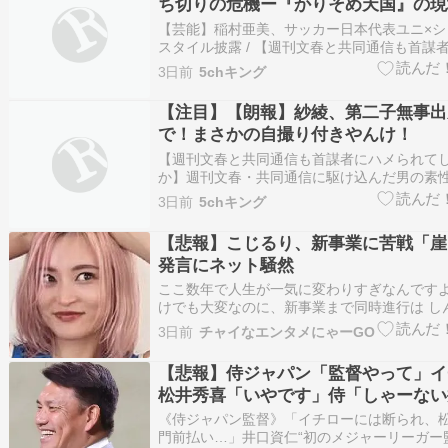
ち切りの危機ー『かりそめ天国』の現
【芸能】稲村亜美、サッカー日本代表ユニ×シ
スタイル披露 / 【週刊文春と共同通信も首謀
てしまったのか】週刊文春・共同通信に駆け
3日前
5chキング
性・・・そもそも松井健氏は、経歴からして
た / 【注目】【第一印象】「顔おしぼり」「
【注目】【朗報】紗綾、第二子無事出
ホ」はアウ…
で！まさかの自撮り付きやんけ！
【週刊文春と共同通信も首謀者にハメられて
か】週刊文春・共同通信に駆け込んだ男の素
そも松井健氏は、経歴からしてデタラメだった 
3日前
5chキング
キオクシア、PTSでも投げ売りwwwwwwww /
最強のポイントサイト！！！ / 日本対スウェー
【悲報】こじるり、新事業に苦戦「崖
発言にネット騒然
ここ数年で人生が一気に変わりすぎなんです
けでも大変なのに、新事業まで同時進行は し
う。自分で苦しんでるって言えるだけまだ前
3日前
チャイなエンタメにゃーGO
思うけど。結果が出るかは別として応援した
＜関連する記事＞ 《“こじるり無双”》村上信
【悲報】侍ジャパン「監督やって」イ
否定、“略奪愛…
松井秀喜「いやです」侍「しゃーない
えか…」
《侍ジャパン監督》「イチローには断られ、
門前払い…」井口資仁“初のメジャーリーガー