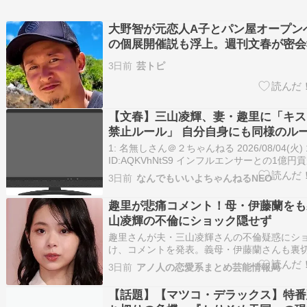
大野智が元恋人A子とパン屋オープンへ
の個展開催説も浮上。週刊文春が密会
注目
3日前
芸トピ
【文春】三山凌輝、妻・趣里に「キス
禁止ルール」 自分自身にも同様のル
ていた
1: 名無しさん＠２ちゃんねる 2026/08/04(火) 19
ID:AQKVhNtS9 インフルエンサーとの1億
乗り越え、昨年8月に結婚を発表した趣里と三
3日前
なんでもいいよちゃんねるNEO
には子供も誕生し […]
趣里が悲痛コメント！母・伊藤蘭をも
山凌輝の不倫にショック隠せず
趣里さんが夫・三山凌輝さんの不倫疑惑にシ
け、コメントを発表。義母・伊藤蘭さんも裏
める模様。 三山凌輝が『愛の不時着』共演の
3日前
アノ人の恋愛系まとめ芸能情報局
乃まりあと“裏切り愛”《趣里の悲痛告白「夫
がないのかも」》 インフルエンサーとの1億
【話題】【マツコ・デラックス】特番
を乗り越え、昨年…