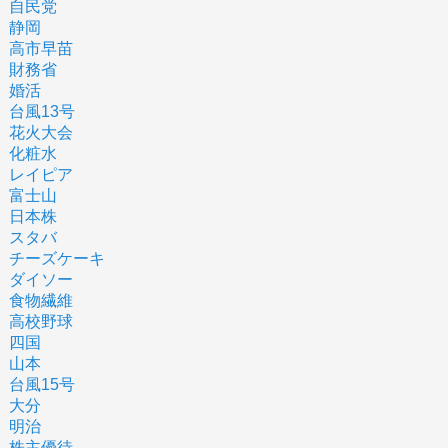
自民党
静岡
高市早苗
財務省
婚活
台風13号
花火大会
化粧水
レイピア
富士山
日本株
スタバ
チーズケーキ
ダイソー
食物繊維
高校野球
四国
山本
台風15号
大分
明治
株主優待