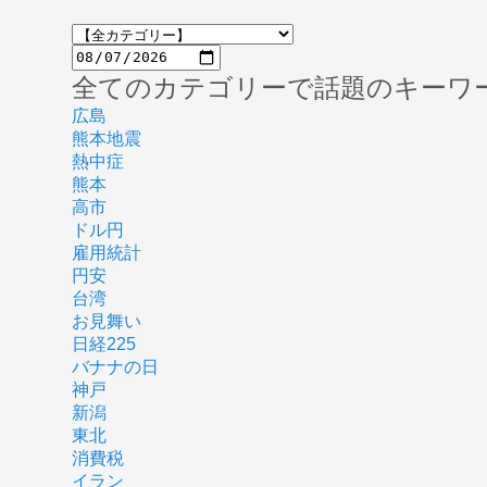
全てのカテゴリーで話題のキーワ
広島
熊本地震
熱中症
熊本
高市
ドル円
雇用統計
円安
台湾
お見舞い
日経225
バナナの日
神戸
新潟
東北
消費税
イラン