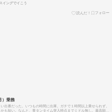
スイングでイこう
月）乗務
しい出番だった。いつもの時間に出庫。ガチで１時間以上乗せられず。
しかも短い。なんと、青タンタイム突入時点までミドル無し。最高額が