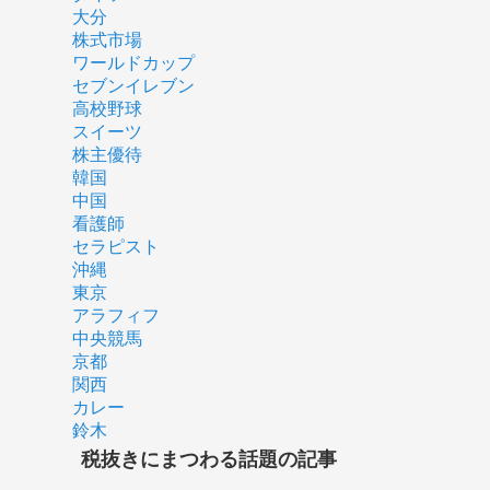
大分
株式市場
ワールドカップ
セブンイレブン
高校野球
スイーツ
株主優待
韓国
中国
看護師
セラピスト
沖縄
東京
アラフィフ
中央競馬
京都
関西
カレー
鈴木
税抜きにまつわる話題の記事