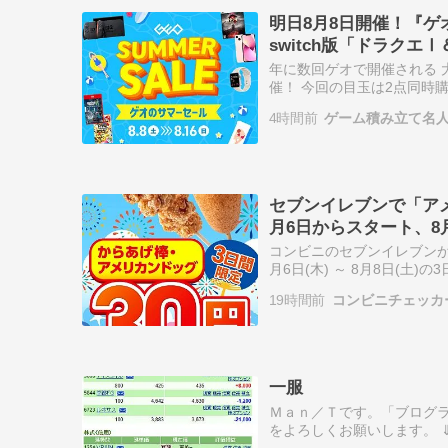
明日8月8日開催！『ゲ
switch版「ドラクエⅠ
年に数回ゲオで開催される 
催！ 今回の目玉は2点同時
ソフトだけでなく、周辺機器2
4時間前
ゲーム積み立て名
セブンイレブンで「アメ
月6日からスタート、8
コンビニのセブンイレブンが
月6日(木) ～ 8月8日(
ドッグ・からあげ棒」の値引きセ
19時間前
コンビニチェッカ
一服
Ｍａｎ／Ｔです。「ブログ
をよろしくお願いします。 ⇓
デイスク安から キオクシア