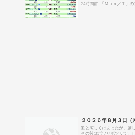
24時間前
「Ｍａｎ／Ｔ」の
経は…
２０２６年８月３日（
割と涼しくはあったが、厳
その後はポツリポツリで、