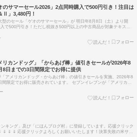
オのサマーセール2026」2点同時購入で500円引き！注目は
＆Ⅱ」3,480円！
大型のセール「ゲオのサマーセール」が 明日年8月8日（土）より開
購入で500円引き！ただし税抜き500円以上の中古商品が対象テキスト
点同時でも500円引きというのが熱いですね！ まずswitch…
人
リカンドッグ」「からあげ棒」値引きセールが2026年8
月8日までの3日間限定でお得に提供
「アメリカンドッグ・からあげ棒」の値引きセールを実施、2026年8
土)の3日間限定でお得に販売されています。 セブンイレブンが「アメリカン
ールを2026年8月6日(木) ～ 8月8日(土)まで開…
ー
ランキング」及び「にほんブログ村」に登録しています。応援クリック
 ⇓ ⇓ ⇓ 応援クリックよろしくお願いいたします！決算失敗の米サン
（285A）急落。ということで、半導体などモメンタル株が下落し、日