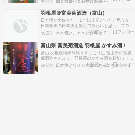
48日前
酒と出会いとお寺とお宮
の大嶺酒造。「大嶺 3粒（おおみね さんつぶ）
Ohmine 3grain 夏のおとずれ」＜データー＞特定
羽根屋＠富美菊酒造（富山）
名称表記無し原酒、山田錦、精米歩合50％…
日本酒が大好きだ。１年以上前だったと思うが、
日本全国の日本酒を飲んでみたいと思い、ブログ
に記録してみようしたことがあった。今はもう無
49日前
本と酒と、ときどき整え
いけど、鎌倉に「おおはま」という料理と日本酒
が美味しい居酒屋さんがあって、それほど頻繁じ
富山県 富美菊酒造 羽根屋 かすみ酒！
ゃないけれど通っていた時期と重なる。そういう
富山 羽根屋純米吟醸うすにごり生 富山県の富美
企みが頓挫した…
菊酒造さんより、羽根屋のかすみ酒を封切り！ フ
レッシュなガス感あふれるうすにごり。 おりのか
52日前
日本酒とワイン大森のとってもオッティモ！
らんだなめらかな旨みと甘味をすっきりとした吞
み口で味わえます。 さて、今日のおつまみ！ 鮎
のコンフィが人気、売り切れることのないよう仕
込みた…