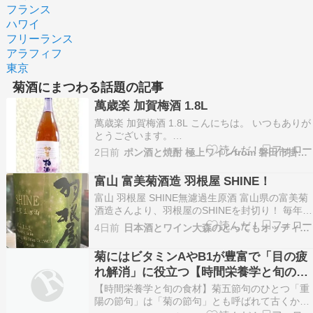
フランス
ハワイ
フリーランス
アラフィフ
東京
菊酒にまつわる話題の記事
萬歳楽 加賀梅酒 1.8L
萬歳楽 加賀梅酒 1.8L こんにちは。 いつもありが
とうございます。
※※※※※※※※※※※※※※※※※※※※※※
2日前
ポン酒と焼酎 極上ワインfrom 磐田市掛塚 粋な町
萬歳楽 加賀梅酒1.8Lご紹介です。 萬歳楽加賀梅
酒は、 加賀の菊酒”萬歳楽”を醸す蔵元が、 日本酒
富山 富美菊酒造 羽根屋 SHINE！
と同じ霊峰白山の自然水で作った梅酒です。 加賀
富山 羽根屋 SHINE無濾過生原酒 富山県の富美菊
梅酒は北陸の良…
酒造さんより、羽根屋のSHINEを封切り！ 毎年大
人気の低アルコール生原酒。 ジューシーかつフル
4日前
日本酒とワイン大森のとってもオッティモ！
ーティーな甘味を軽快に楽しめます。 さて、今日
のおつまみ！ 鶏もも肉のコンフィが大好評、箸で
菊にはビタミンAやB1が豊富で「目の疲
ほぐれる柔らかさ。 麓山高原バラ肉のス…
れ解消」に役立つ【時間栄養学と旬の食
材】
【時間栄養学と旬の食材】菊五節句のひとつ「重
陽の節句」は「菊の節句」とも呼ばれて古くから