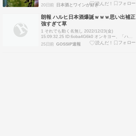
中日本酒 ランキング参加中お酒 羽根屋 SHINE シ
20日前
日本酒とワインが好き
ャイン 1800ml 低アルコール 13度 限定 生原酒 富
美菊酒造 【クール便指定】 正規特約店べんのや
朗報 ハルヒ日本酒爆誕ｗｗｗ思い出補正
強すぎて草
1 それでも動く名無し 2022/12/23(金)
15:09:32.25 ID:6oba4G6k0 オンキヨー、「ハレ
晴レユカイ」を聴かせて熟成させた『涼宮ハル
25日前
GOSSIP速報
ヒ』コラボ日本酒。長門／みくる／ハルヒイメー
ジの3本セット オンキヨーは、アニメ『涼宮ハル
ヒの憂鬱』の楽曲で加振熟成…