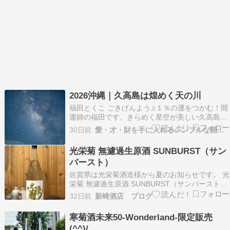
2026沖縄｜久高島は煌めく天の川
福田とくこ ごきげんよう♫１％の運をつかむ！開
運師の福田です。きらめく星空が美しい久高島の
七夕でした 五節句 １月７日 人日（じんじつ）七
30日前
愛・才・財を手に入れるシンプルな開運法
草無病息災、邪気祓い七草粥（午前中）にいただ
く ３月３日 人巳（じょうし）桃女性の厄祓い、
光栄菊 無濾過生原酒 SUNBURST（サン
女難除けちらし寿司、ハマグリの潮汁 ５月５日
バースト）
端午…
佐賀県は光栄菊酒造様から夏のお知らせです。 光
栄菊 無濾過生原酒 SUNBURST（サンバースト）
初年度から光栄菊の夏のアイテムとしてリリース
32日前
新崎酒店 ブログ
している酸味にフォーカスした「サン（酸）バー
スト」です。⁡毎年酸味の特徴を変えるようトライ
寒菊酒未来50-Wonderland-限定販売
しており、今シーズンはキリっとした酸味が特
(^^)/