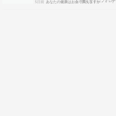
親しまれてきました。栗ごはんや秋ナスも食卓に
5日前
あなたの健康はお金で買えますか・・・？
並びますが、主役はなんといっても菊です。食用
菊を料理にしたり、菊酒をたしなむほかにも、菊
を浮かべた菊湯に入ったり、枕に菊を詰めた菊枕
に寝ることで、旬…