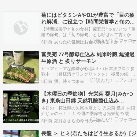
菊にはビタミンAやB1が豊富で「目の疲
れ解消」に役立つ【時間栄養学と旬の食
材】
【時間栄養学と旬の食材】菊五節句のひとつ「重
陽の節句」は「菊の節句」とも呼ばれて古くから
親しまれてきました。栗ごはんや秋ナスも食卓に
6日前
あなたの健康はお金で買えますか・・・？
並びますが、主役はなんといっても菊です。食用
菊を料理にしたり、菊酒をたしなむほかにも、菊
富美菊 77号酵母仕込み 純米吟醸 無濾過
を浮かべた菊湯に入ったり、枕に菊を詰めた菊枕
生原酒 と 炙りサーモン
に寝ることで、旬…
ピュアピュアな酸味が心地いい ↓日本酒ブログ参
戦中！（皆様清きワンクリックを） 極暑の候、皆
様いかがお過ごしでしょうか。こう暑い日が続く
8日前
酒、時々つまみ
と、すっきりとした酸味のあるお酒が飲みたくな
りますね。 さて、今回飲んでいくのはこちら。富
【木曜日の季節物】光栄菊 甕月(みかつ
美菊 77号酵母仕込み 純米吟醸 無濾過生原酒とみ
き) 東条山田錦 天然乳酸菌仕込み
ぎく…
【FUKA????YO-I】
本日の一杯は県の矢尾本店より 光栄菊 甕月 を紹
介じゃのっ！！！ 今週の季節物は光栄菊の 甕月
(みかつき) ！ ちょっとお高いやつじゃの(● ˃̶͈̀ロ
8日前
如月ささらの今日の一杯
˂̶͈́)੭ꠥ⁾⁾ 東条山田錦を天然の乳酸菌で醸した一本！
……生酛なのかの。。。いやそうは書いてないん
長龍 ＞ ヒミ(君たちはどう生きるか)［ジ
じゃけどの。 果たしてど…