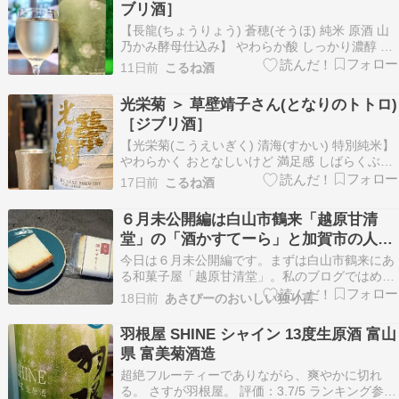
ブリ酒］
【長龍(ちょうりょう) 蒼穂(そうほ) 純米 原酒 山
乃かみ酵母仕込み】 やわらか酸 しっかり濃醇 軽
やかに 去年はじめて飲んで、最近遭遇率の高い長
11日前
こるね酒
龍さん。奈良県北葛城郡広陵町・長龍酒造さんの
お酒です。 長龍酒造さんは大正12年(1923年)の
光栄菊 ＞ 草壁靖子さん(となりのトトロ)
創業。元々は、現在の大阪府八尾市に店…
［ジブリ酒］
【光栄菊(こうえいぎく) 清海(すかい) 特別純米】
やわらかく おとなしいけど 満足感 しばらくぶり
の光栄菊さん。佐賀県小城市・光栄菊酒造さんの
17日前
こるね酒
お酒です。 光栄菊酒造さんは元々は明治4年
(1871年)創業。でも、その光栄菊酒造さんは2006
６月未公開編は白山市鶴来「越原甘清
年に廃業してしまいます。今の光栄菊酒造…
堂」の「酒かすてーら」と加賀市の人気
のパン屋さん「ヒラクベーカリー」「山
今日は６月未公開編です。まずは白山市鶴来にあ
羊パン」
る和菓子屋「越原甘清堂」。私のブログではめっ
たに登場しない和菓子店です。こちらへお邪魔し
18日前
あさぴーのおいしい独り言
たのは、少し前に紹介した同じく鶴来のハーブテ
ィーカフェ「るぎー」に行った時に食べた「酒か
羽根屋 SHINE シャイン 13度生原酒 富山
すてーら」が美味しかったので、お店の方にどこ
県 富美菊酒造
で売られているの…
超絶フルーティーでありながら、爽やかに切れ
る。 さすが羽根屋。 評価：3.7/5 ランキング参加