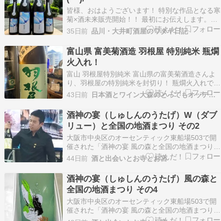
徴…
皆様、おはようございます！ 特別な作品となる寒
菊×酒未来販売開始！！ 最初にお伝えします。こ
のお酒は生産量が非常に少ないです。 そのためお
35日前
品川・大井町酒屋のワダヤ日記
1人様2本までの販売とさせて頂きます。 そし
て、味わいも抜群の美味しさを誇ります。 皆様、
富山県 富美菊酒造 羽根屋 特別純米 瓶燗
内緒ですよ。 大変希少な酒未来を今回は・・・
火入れ！
≪「…
富山 羽根屋特別純米 富山県の富美菊酒造さんよ
り、羽根屋の特別純米を封切り！ 瓶燗火入れでフ
レッシュ感のある吞み口。 香りは穏やかでクリア
43日前
日本酒とワイン大森のとってもオッティモ！
な旨みと爽やかな酸味ですっきりとした味わい。
さて、今日のおつまみ！ 久しぶりになめ茸を仕込
酒神の宴（しゅしんのうたげ）W（ダブ
みました、鶏とインゲンのなめ茸和えでご用意。
リュー）と全国の地酒まつり その2
温…
大阪市中央区のオーセンティック東船場503で開
催された「酒神の宴 風の森と全国の地酒まつり」
の続きです。店主でイベント主催の島田昇忠（の
44日前
酒と出会いとお寺とお宮
りただ）氏から岐阜県飛騨市の渡辺酒造店の
「W」についての蔵元の想いや味わいなどについ
酒神の宴（しゅしんのうたげ）風の森と
て説明があります。説明を聞きながら「W」を。
全国の地酒まつり その4
4種類目。「W（…
大阪市中央区のオーセンティック東船場503で開
催された「酒神の宴 風の森と全国の地酒まつり」
の続きです。引き続き全国の酒を。山口県美祢市