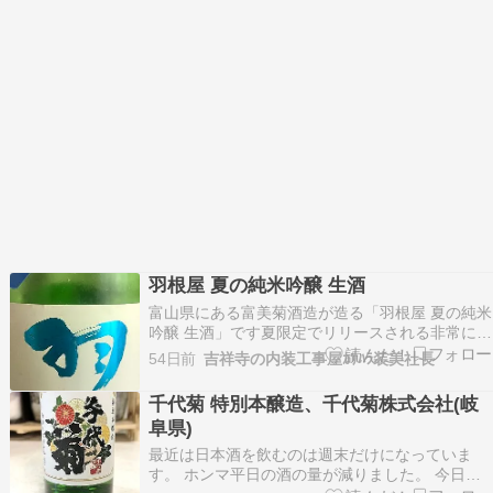
羽根屋 夏の純米吟醸 生酒
富山県にある富美菊酒造が造る「羽根屋 夏の純米
吟醸 生酒」です夏限定でリリースされる非常に人
気のある日本酒らしいですよラベルの説明文に書
54日前
吉祥寺の内装工事屋ｶｻﾊﾗ装美社長
いてありましたが、海風のような爽やかさと透明
感を目指して造られたそうです生酒なので、しぼ
千代菊 特別本醸造、千代菊株式会社(岐
りたての良い香りと微発泡感が楽しめましたアル
阜県)
コール分が…
最近は日本酒を飲むのは週末だけになっていま
す。 ホンマ平日の酒の量が減りました。 今日の