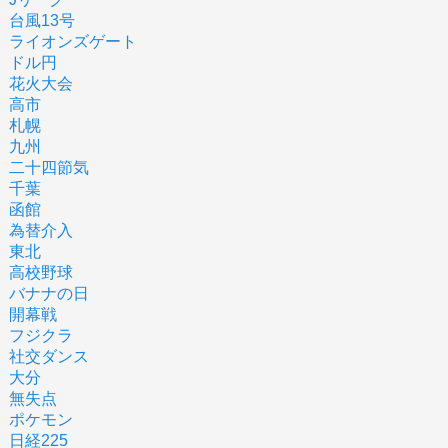
台風13号
ライオンズゲート
ドル円
花火大会
高市
札幌
九州
二十四節気
千葉
函館
為替介入
東北
高校野球
バナナの日
開幕戦
フジクラ
社交ダンス
大分
無失点
ポケモン
日経225