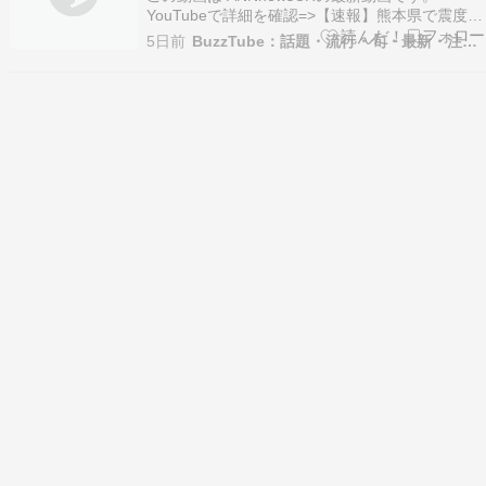
YouTubeで詳細を確認=>【速報】熊本県で震度4
津波の心配なし(2026年8月4日)
5日前
BuzzTube：話題・流行・旬・最新・注目の動画サイト