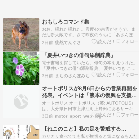
おもしろコマンド集
おお、揺れた揺れた。震度4の余震だそうで、ま
だ油断大敵です。さて昨夜のうちに「あさんぽ中
止」を決定していたので今朝は早朝5時半からド
2日前
徒然てんぐさ
ッグランへ。風が吹いていて意外に涼しく、わん
ずもへばることなく外遊び。ところで先日の「コ
「夏井いつきの俳句添削辞典」
マンド」の話、その続き。リースが理解している
電子書籍を探していたら、俳句の本を見つけた。
コマンドは他にも…
「夏井いつきの俳句添削辞典」 夏井いつき こう
いうのもいいんじゃないかな。夏井先生のプレバ
3日前
まちのさんぽみち
トはいつも楽しく観ているし。俳句は、何でも題
材になる。身近な景色や行事やできごとや・・・
オートポリスが8月6日からの営業再開を
そう思うと、8月は、いろいろある。今日は広島
発表。イベントは「熊本の復興を支援さ
の原爆の日…
せていただく形にて開催」
オートポリス オートポリス（英: AUTOPOLIS）
は、大分県日田市上津江町上野田にあるサーキッ
トである。 元々は山本観光が「ゲーリー・プレー
3日前
motor_sport_web_log
ヤー・カントリークラブ」という名のゴルフ場を
建設する予定地として所有していたが、1970年代
【ねこのこと】私の足を警戒する…
にオイルショックにより計画が頓挫していた広…
カリカリ食べてても私が横切ると気になるもんだ