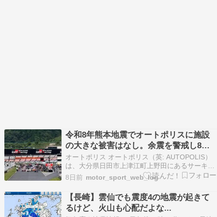
令和8年熊本地震でオートポリスに施設
の大きな被害はなし。余震を警戒し8月3
日までクローズ
オートポリス オートポリス（英: AUTOPOLIS）
は、大分県日田市上津江町上野田にあるサーキッ
トである。 元々は山本観光が「ゲーリー・プレー
8日前
motor_sport_web_log
ヤー・カントリークラブ」という名のゴルフ場を
建設する予定地として所有していたが、1970年代
【長崎】雲仙でも震度4の地震が起きて
にオイルショックにより計画が頓挫していた広…
るけど、火山も心配だよな...