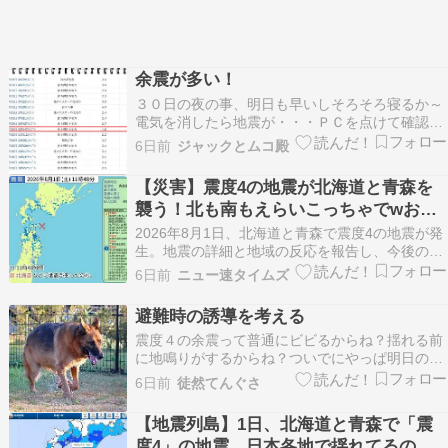
余震が多い！
３０日の夜の事、明日も早いしそろそろ寝るか～
電気を消したら地震が・・・ＰＣを点けて確認す
ると・・・島原が震度４！これを見ると、全国で
6日前
ジャックとムコ殿
も地震が発生してますね～地震の履歴一覧 ←熊本
県はダントツ多いですチョット気になる場所があ
【災害】震度4の地震が北海道と青森を
って、下見に行ってみた昼間なのに、鹿と猪が見
襲う！北も南もえらいこっちゃでwおま
れた（笑）道路…
えら無事か？
2026年8月1日、北海道と青森で震度4の地震が発
生。地震の詳細と地域の反応を報告し、今後の予
測や防災対策について議論。 函館で震度4 けが人
6日前
ニュー速タイムズ
なし 青森県東方沖を震源とする地震 M5.8 津波な
し 北海道新幹線は一時運転見合わせた後運転再開
避難時の誘導を考える
…報はありません。 この地震の影響で、…
震度４の余震って普通にビビるからね？揺れる前
に地鳴りがするからね？ついでにやっぱ明日の予
想最高気温は40度のまま。基本、外には出ないも
6日前
徒然てんぐさ
のとする（キッパリ今日（日曜）も早朝のラン活
こそ強行しましたが７時前には撤収しみんな家の
【地震列島】1日、北海道と青森で「震
中で過ごしています。さて今回の＜令和８年・熊
度4」の地震…日本各地で揺れてるのが