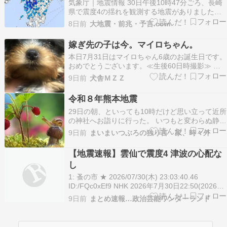
気象庁｜地震情報 30日午後10時47分ごろ、長崎
県で震度4の揺れを観測する地震がありました。
この地震による津波の心配はありません。 震度4
8日前
大地震・前兆・予言.com
の揺れを観測したのは、長崎県雲仙市です。 【地
震情報】長崎 雲仙で震度4 津波の心配なし | NHK
嫁ぎ先の子は今。マイロちゃん。
ニュース | 令和8年熊本地震、地震、…
本日7月31日はマイロちゃん6歳のお誕生日です。
おめでとうございます。≪生後60日時撮影≫ 熊
本市内在住。マイロちゃん。地震のあった熊本県
9日前
犬舎ＭＺＺ
であった為、28日にご連絡いたしました。被害は
無く、ご無事との連絡がありました。元気にお利
令和８年熊本地震
口さんに成長中との事。2枚目の写真は、地震当
29日の朝、といっても10時だけど思い立って近所
日寝れ…
の神社へお詣りに行った。 いつもと変わらぬ静か
な神社で手を合わせて帰宅した。神社ではいつも
9日前
まいまいつぶろの独り言 家、時々外
何もお願いごとはしないけど昨日だけは、「日本
をお護りください」と祈った。 ２８日の夕方、お
【地震速報】雲仙で震度4 津波の心配な
湯を沸かしていた時アラームが鳴り地震速報が聞
し
こえて…
1: 蚤の市 ★ 2026/07/30(木) 23:03:40.46
ID:/FQc0xEf9 NHK 2026年7月30日22:50(2026年
7月30日22:54更新) https://news.web.nhk/ne […]
9日前
まとめ速報…政治芸能ワンダーランド
The post 【地震速報】雲仙で震度4 津波の…