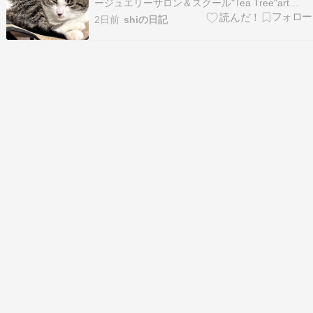
ージュエリーサロン＆スクール"Tea Tree"art
painterの和田志津子です。 今朝も震度４の地震
2日前
shiの日記
がありました。”あら”って思って暫くじーっとし
てましたが、すぐにおさまりました。家族の誰も
何も言わず。 その後防災無線から震度…