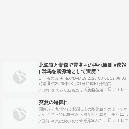
北海道と青森で震度４の揺れ観測 #速報
| 群馬を震源地として震度７…
1： 蚤の市 ★ 4iXYDvME9 2026-08-01 12:08:03
時事通信2026年08月01日11時51分配信
https://www.jiji.com/jc/article?
7日前
２ちゃんねるニュース超速＋
k=2026080100250&g=flash 気象庁によると、北
海道と青森で震度４の揺れ…
突然の縦揺れ
関東から九州では体温以上の酷暑続きのようです
が、こちらでは昨夜から雨が降り続き、午前11時
台でも気温は20度を下回っています。先週末と同
7日前
それはおいもですか？
様の肌寒さ。北東北の夏は何処へ行ったの？お昼