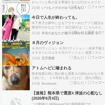
からパッと私の足を警戒するたび口からカリカリ
がぽろっ。。。とこぼれるから食べ終わったあと
3日前
いつもメガネがみつからない
の床が汚い！！ でも、あのしぐさがなんとなく可
愛くもある… 拉致 朝晩だったオクスリがお昼１
今日で人生が終わっても。
３時頃にサプリメントが増えたもんだから相当イ
年下男子が夢中になるアラサー向けアプリ婚活を
ヤみたいで…
発信中のかなえです♡ 自己紹介は《こちらから
♡》 お客様の変化 ???? 40歳で婚約破棄→6ヶ月
3日前
本当のあなたの魅力を咲かせる講座【true flower】
未満で108本の薔薇プロポーズ＆入籍！???? バリ
キャリ女子が2ヶ月半で「可愛い」と言われるよ
８月のヴィジョン
うに???????? アプリで「いいね！…
８月のヴィジョン ８月のヴィジョン｜未来予報士
オオタ☆ヒロユキ８月のヴィジョン 地震リスクが
高い国は、 中国 南米（チリ、メキシコなど、そ
3日前
五芒星館
の近国まで） インドネシア（パプア） ＮＺ フィ
ジーもやや？ 日本はもう起きたので、熊本地震を
アトムヘビに噛まれる
超えないかと。 米国銃撃事件予想はしています…
熊本地震の時に我が家も震度４の揺れがかなり長
く続いた。 １０年前も思ったけど、揺れの間は体
がすぐに動かないんだなぁ 考えてじっとしてしま
4日前
Soulmate
います。アトムは初めての大きな地震でパニック
になり、ウロウロして落ち着かない、外に逃げる
【速報】熊本県で震度4 津波の心配なし
時に捕まえられるのかと問題を認識しました。あ
(2026年8月4日)
れから毎日の…
この動画は ANNnewsCHの最新動画です。