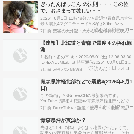
前、ワンコさんのごはんを準備しようと立ち上が
ぎったんばっこん の法則・・・この位
ったら、グラグラと突然の縦揺れ。青森県東方沖
で、おさまって欲しい・・
を震源とする…
2026年8月1日 11時48分ごろ震源地青森県東方沖
最大震度4マグニチュード5.8深さ80km やっ
ぱ・・・そうなる よね・・・ぎったんばっこん
7日前
慈婆の天外記・天からの勅命神の息吹入りオルゴナイト
（シーソー）の法則 南が 揺れると 北に伝播 何故
か？？ その逆は、４/1 化する これくらいで 収ま
【速報】北海道と青森で震度４の揺れ観
ればよし なんですがね・・・ …
測
1 名前：蚤の市 ★：2026/08/01(土) 12:08:03.80
ID:4iXYDvME9.net 時事通信2026年08月01日11
時51分配信 https://www.jiji.com/jc/article?
7日前
みそパンNEWS
k=2026080100250&g=flash 気象庁によ…
青森県津軽北部などで震度4(2026年8月1
日)
この動画は ANNnewsCHの最新動画です。
YouTubeで詳細を確認=>青森県津軽北部などで震
度4(2026年8月1日)
7日前
BuzzTube：話題・流行・旬・最新・注目の動画サイト
青森県沖が震源か？
先ほど11:48の揺れはやはり地震だったようで、
記事の投稿直後に気象台から速報が出た。 それに