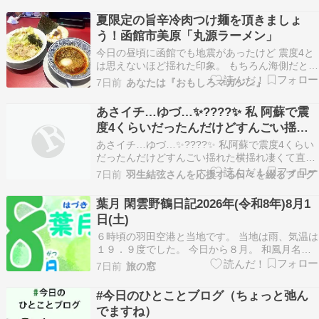
夏限定の旨辛冷肉つけ麺を頂きましょ
う！函館市美原「丸源ラーメン」
今日の昼頃に函館でも地震があったけど 震度4と
は思えないほど揺れた印象。 もちろん海側だとか
陸側だとか 低い土地だとか山側だとかで 揺れや
7日前
あなたは『おもしろマガジン』
感じ方は違うんだろうけど 今日の地震はここ数年
の地震の中でも 自分の体感的には1番揺れた印
あさイチ…ゆづ…✨????✨ 私 阿蘇で震
象。 家に帰ったら 床にモノが落ちてたしね。 こ
度4くらいだったんだけどすんごい揺れ
こ…
た 横揺れ凄くて直ぐにテレビつけて震度
あさイチ…ゆづ…✨????✨ 私阿蘇で震度4くらい
確かめた コレで4？ 余震も続いてる 次
だったんだけどすんごい揺れた横揺れ凄くて直ぐ
にテレビつけて震度確かめたコレで4？余震も続
第に入ってくる情報に絶句
7日前
羽生結弦さんを応援する日々を綴るブログ
いてる次第に入ってくる情報に絶句 そんな中#羽
生くん のあさイチ…#羽生くん 滑ってるだ […]
葉月 閑雲野鶴日記2026年(令和8年)8月1
日(土)
６時頃の羽田空港と当地です。 当地は雨、気温は
１９．９度でした。 今日から８月。 和風月名で
言えば『葉月』です。 旧暦では、季節や行事に合
7日前
旅の窓
わせた和風月名でその月々を呼んでいましたが、
新暦になっても呼び名は旧暦＝新暦と考え使われ
#今日のひとことブログ（ちょっと弛ん
ています。 そのため、現在の季節感とは１～２ヶ
でますね）
月ほど…