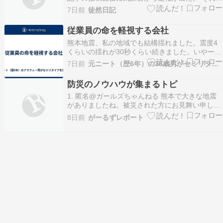
よると震源は出ていないが揺れの範囲からして青
7日前
徒然日記
森県東方沖辺りが震源と思われる。 青森県東部で
最大震度4、北海道でも震度3を地域が […]
従業員の命を軽視する会社
熊本地震、私の地域でも結構揺れました。震度4
くらいの揺れが30秒くらい続きました。いやー恐
ろしかった。 この暑さの中で避難生活は地獄だと
7日前
元ニート（歴6年）の36歳男がセミリタイアを目指す
思います。日常生活が一日でも早く戻ることを祈
ります。それで、こんなニュースを耳にしまし
防災のノウハウが集まるトピ
た。 newsdig.tbs.co.jpイオンモールのテナ…
1. 匿名@ガールズちゃんねる 熊本で大きな地震
がありましたね。被災された方にお見舞い申し上
げます。 本トピに、過去に被災された方の体験談
8日前
がーるずレポート
や有効な対策が書き込まれていてとても参考にな
りました。 役に立った防災グッズや対策などにつ
いて、情報交換できるトピがあると有意義だなと
思って…