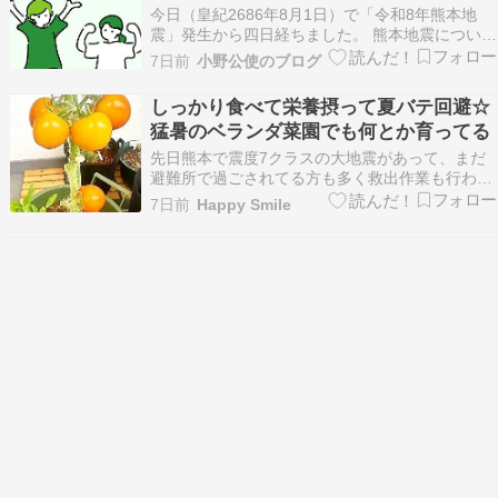
今日（皇紀2686年8月1日）で「令和8年熊本地
震」発生から四日経ちました。 熊本地震について
取りあげようと思ったけど…その前に、比較的近
7日前
小野公使のブログ
いところでの地震発生について取りあげます。今
日午前11時48分頃、青森県東方沖を震源地とす
しっかり食べて栄養摂って夏バテ回避☆
る、最大震度4、地震の規模はマグニチュード
猛暑のベランダ菜園でも何とか育ってる
（M）5…
先日熊本で震度7クラスの大地震があって、まだ
避難所で過ごされてる方も多く救出作業も行われ
ているさなか、今度は北海道、青森、岩手で震度
7日前
Happy Smile
4 M5.8の地震速報もう今年は西から東まで、どこ
でいつ地震が起きてもおかしくない状況なので地
震が起きると停電と断水に見舞われるので、食糧
だけでなく…