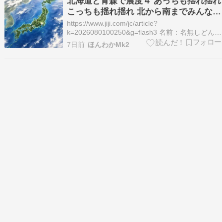
北海道と青森で震度４ あっちも揺れ揺れ
こっちも揺れ揺れ 北から南までみんな揺
れ揺れどうなるの？
https://www.jiji.com/jc/article?
k=2026080100250&g=flash3 名前：名無しどんぶ
らこ[] 投稿日：2026/08/01(土) 12:08:54.73
7日前
ほんわかMk2
ID:OuUQgNLq0.netあっちも揺れ揺れこっちも揺
れ揺れ北から南までみ…