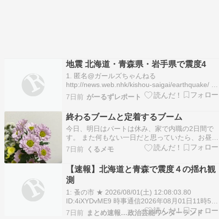
地震 北海道・青森県・岩手県で震度4
1. 匿名@ガールズちゃんねる
http://news.web.nhk/kishou-saigai/earthquake/ 震
度4 北海道 函館市 青森県 平内町、外ヶ浜町、野
7日前
がーるずレポート
辺地町、七戸町、横浜町、東北町、階上町、東通
村 岩手県 二戸市 2026/08/01(土) 11:54…
終わるブームと定着するブーム
今日、明日はパートは休み、家で内職の2日間で
す。 また何もない一日だと思っていたら、お昼前
に青森中心に地震がありました。 最大で震度4、
7日前
くるメモ
うちの周辺は震度2の弱い揺れでしたが、最近の
地震は揺れる時間が長いような気が。 熊本のよう
【速報】北海道と青森で震度４の揺れ観
な大変な地震ではないけれど、日本の南で揺れ、
測
数日後に…
1: 蚤の市 ★ 2026/08/01(土) 12:08:03.80
ID:4iXYDvME9 時事通信2026年08月01日11時51
分配信 https://www.jiji.com/jc/article?k=2026 […]
7日前
まとめ速報…政治芸能ワンダーランド
The post 【速報】北海道と青森で震度４の揺…