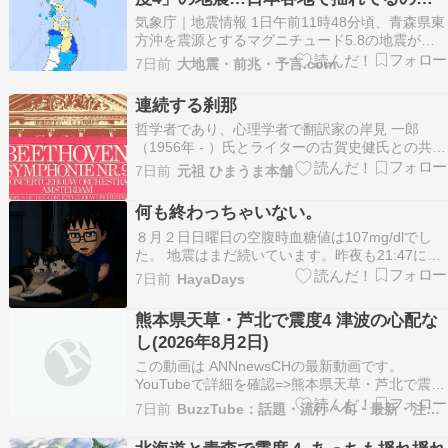
本地震＞を受け…
怖いんだが
気象庁｜地震情報 1日午前11時48分頃、青森県東
方沖を震源とするマグニチュード5.8の地震が発
生し、北海道、青森県、岩手県で最大震度4を観
7日前
大地震・前兆・予言.com
測しました。この地震による津波の心配はありま
せん。 北海道、青森県、岩手県で震度4の地震 津
連続する刹那
波の心配なし（tenki.jp） - Yaho…
哲学者であり、心理学者で翻訳家の岸見 一郎
（1956年 - ）氏とライターの古賀史健氏との共著
『「嫌われる勇気」自己啓発の源流「アドラー」
7日前
元祖 ひまうま本舗
の教え』に「人生とは、いまこの瞬間をくるくる
とダンスするように生きる、連続する刹那」と言
何も終わっちゃいない。
う一節がある。そんな目まぐるしい日々の積み重
８月２日日曜日の空腹時血糖値は107mg/dlでし
ねが人生…
た。 地震はまだ続いています。昨夜も21:47に震
度4の揺れがありました。 僕が神経質なせいもあ
7日前
HayaDays
りますが、ここのところ絶えず微震を感じていま
す。 飲みかけのペットボトルの水面の揺れを見
熊本県天草・芦北で震度4 津波の心配な
て、やはり気のせいではないことを頻繁に確認
し(2026年8月2日)
す…
この動画は ANNnewsCHの最新動画です。
YouTubeで詳細を確認=>熊本県天草・芦北で震度
4 津波の心配なし(2026年8月2日)
7日前
BuzzTube：話題・流行・旬・最新・注目の動画サイト