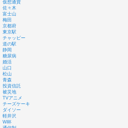
仮想通貨
佐々木
富士山
梅田
京都府
東京駅
チャッピー
道の駅
静岡
糖尿病
婚活
山口
松山
青森
投資信託
被災地
TVアニメ
チーズケーキ
ダイソー
軽井沢
W杯
通信制