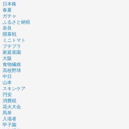
日本株
春夏
ガチャ
ふるさと納税
奈良
開幕戦
ミニトマト
プチプラ
家庭菜園
大阪
食物繊維
高校野球
中日
山本
スキンケア
円安
消費税
花火大会
馬単
入場者
甲子園