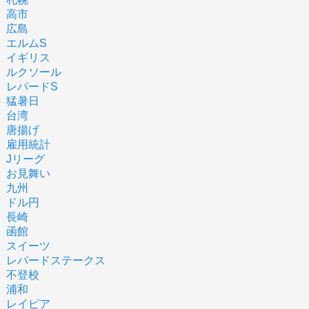
高市
広島
エルムS
イギリス
ルクソール
レパードS
猛暑日
台湾
唐揚げ
雇用統計
Jリーグ
お見舞い
九州
ドル円
長崎
函館
スイーツ
レパードステークス
不登校
浦和
レイピア