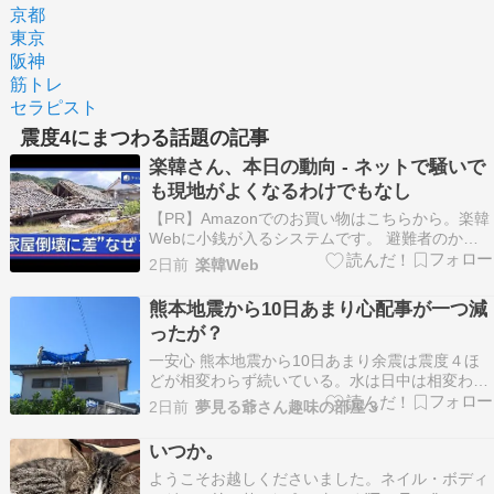
京都
東京
阪神
筋トレ
セラピスト
震度4にまつわる話題の記事
楽韓さん、本日の動向 - ネットで騒いで
も現地がよくなるわけでもなし
【PR】Amazonでのお買い物はこちらから。楽韓
Webに小銭が入るシステムです。 避難者のかた
に県営住宅に入ってもらう二次避難もはじまって
2日前
楽韓Web
いるとのことで、じわじわと日常を取り戻しつつ
ある状況になりつつあるのか。 ほとんどの地域で
熊本地震から10日あまり心配事が一つ減
通電したとの話ですしね。 ネットでぎゃいのぎゃ
ったが？
い…
一安心 熊本地震から10日あまり余震は震度４ほ
どが相変わらず続いている。水は日中は相変わら
ず断水しているが朝夕の給水時間はずいぶん長く
2日前
夢見る爺さん趣味の部屋３
なったものの同じ市に住む娘の所は断水が続いて
おり隣町に住む孫の自宅に家族で身を寄せてい
いつか。
る。 今週の週末は予報では曇り雨、1階の養生は
ようこそお越しくださいました。ネイル・ボディ
済んだが2階…