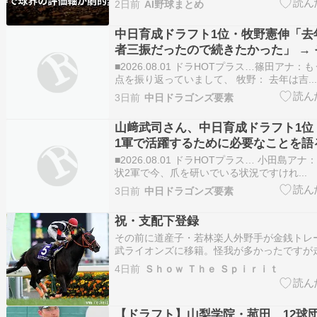
2日前
AI野球まとめ
ィアンズはワシントン・ナショナルズから、
を経て大きく成長した左腕フォスター・グリ
中日育成ドラフト1位・牧野憲伸「去
まし…
者三振だったので続きたかった」 →
いて牧野憲伸の兄は…
■2026.08.01 ドラHOTプラス…篠田アナ
点を振り返っていまして、 牧野： 去年は吉..
3日前
中日ドラゴンズ要素
山﨑武司さん、中日育成ドラフト1位
1軍で活躍するために必要なことを語
■2026.08.01 ドラHOTプラス… 小田島アナ
状2軍で今、爪を研いでいる状況ですけれ...
3日前
中日ドラゴンズ要素
祝・支配下登録
その前に道産子・若林楽人外野手が金銭トレ
武ライオンズに移籍。怪我が多かったですが
のとれた選手で好きな選手でした。ただ笹原
4日前
Ｓｈｏｗ Ｔｈｅ Ｓｐｉｒｉｔ
といった若手が成長し1軍の外野手は渋滞気
ないか。今年の西武は強いですし、活躍を期
若林楽…
【ドラフト】山梨学院・菰田、12球