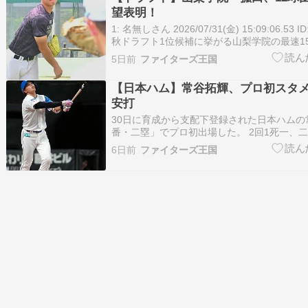
望表明！
1: 名無しさん 2026/07/31(金) 15:09:06.53 ID
秋ドラフト1位候補に挙がる山梨学院の最速1
右腕・菰田陽生（こもだ・はるき＝3年）投手
5日前
ファイターズ王国
県甲府市内の同校グラウンドで練習を再開し
大会では準決勝…
【日本ハム】常谷拓輝、プロ初スタメ
安打
30日に育成から支配下登録された日本ハムの
番・二塁」でプロ初出場した。 2回1死一、
席は初球を打って三邪飛。その後も快音は響か
6日前
ファイターズ王国
目は三振に倒れるなど4打数無安打だった。 
力不足。積極的に打ちにいけたので、次につ