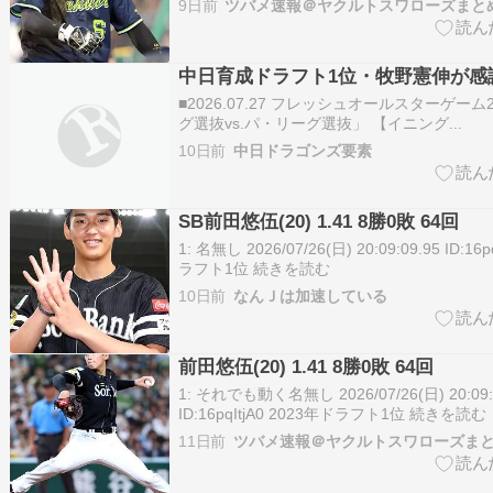
9日前
ツバメ速報＠ヤクルトスワローズまと
折」のため辞退。同ドラフト6位ル…
中日育成ドラフト1位・牧野憲伸が感
■2026.07.27 フレッシュオールスターゲーム
グ選抜vs.パ・リーグ選抜」 【イニング...
10日前
中日ドラゴンズ要素
SB前田悠伍(20) 1.41 8勝0敗 64回
1: 名無し 2026/07/26(日) 20:09:09.95 ID:16
ラフト1位 続きを読む
10日前
なんＪは加速している
前田悠伍(20) 1.41 8勝0敗 64回
1: それでも動く名無し 2026/07/26(日) 20:09:
ID:16pqItjA0 2023年ドラフト1位 続きを読む
11日前
ツバメ速報＠ヤクルトスワローズま