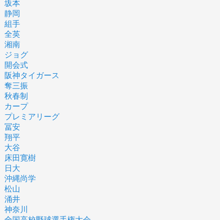
坂本
静岡
組手
全英
湘南
ジョグ
開会式
阪神タイガース
奪三振
秋春制
カープ
プレミアリーグ
冨安
翔平
大谷
床田寛樹
日大
沖縄尚学
松山
涌井
神奈川
全国高校野球選手権大会