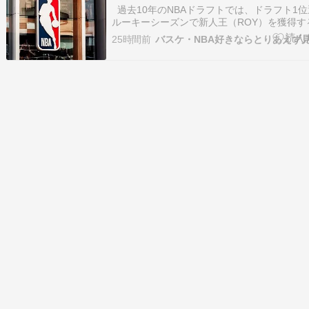
過去10年のNBAドラフトでは、ドラフト1
ルーキーシーズンで新人王（ROY）を獲得す
にも少ないです。 それでも新人王を獲得す
25時間前
バスケ・NBA好きならとりあえず
上位指名選手がほとんどです。 201 […]