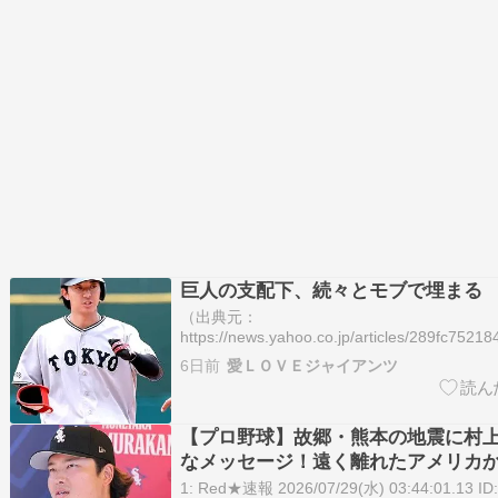
巨人の支配下、続々とモブで埋まる
（出典元：
https://news.yahoo.co.jp/articles/289fc7
育成から支配下ですね。（出典 巨人の支配
6日前
愛ＬＯＶＥジャイアンツ
埋まる）1 どうですか解説の名無しさん ：2026
【プロ野球】故郷・熊本の地震に村
なメッセージ！遠く離れたアメリカ
かい気遣いに胸が熱くなる件
1: Red★速報 2026/07/29(水) 03:44:01.13 ID