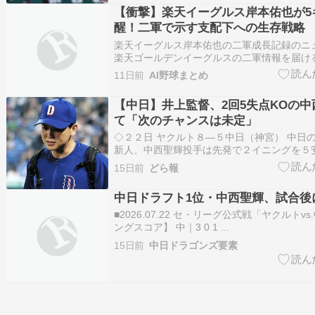
【衝撃】楽天イーグルス岸本佑也が5
醒！二軍で示す支配下への生存戦略
楽天イーグルス岸本佑也の二軍成長記録のニ
楽天ゴールデンイーグルスの二軍情報を届け
回は、育成ドラフト１位で入団した高卒２年
11日前
AI野球まとめ
野手に注目します。 １年目は故障の影響で
わる悔しい経験をしましたが、今季は二軍で
【中日】井上監督、2回5失点KOの
し、３…
て「次のチャンスは未定」
◇２２日 ヤクルト８―５中日（神宮） 中日
新人、中西聖輝投手は先発で２イニングを５
板。打線が３点の先制したものの、２回に２
15日前
どら報
び、すぐに逆転を許した。井上監督は試合後
スは未定」と中西について語った。 今季７
中日ドラフト1位・中西聖輝、試合後
迎え、…
■2026.07.22 セ・リーグ公式戦「ヤクルトv
ングスコア】 中｜3 0 1 ...
15日前
中日ドラゴンズ要素