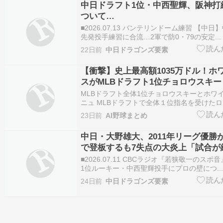
中日ドラフト1位・中西聖輝、阪神打
ついて…
■2026.07.13 バンテリンドーム練習 【中
先発投手練習に合流…2軍で防0・79の安定...
22日前
中日ドラゴンズ要素
【衝撃】史上最高額1035万ドル！ホ
スがMLBドラフト1位チョロウスキ
MLBドラフト全体1位チョロウスキーとホワ
ニュ MLBドラフトで全体１位指名を受けた
スキー選手がシカゴ・ホワイトソックスと契
23日前
AI野球まとめ
た。 契約金は１０３５万ドルという史上最
ます。 これは従来の記録を１１０万ドル上
中日・大野雄大、2011年リーグ優勝
ド…
で登板するも7失点の大炎上「試合が
落合監督と森ヘッドから…」
■2026.07.11 CBCラジオ『若狭敬一のスポ
1位ルーキー・中西聖輝投手にプロの壁につ..
24日前
中日ドラゴンズ要素