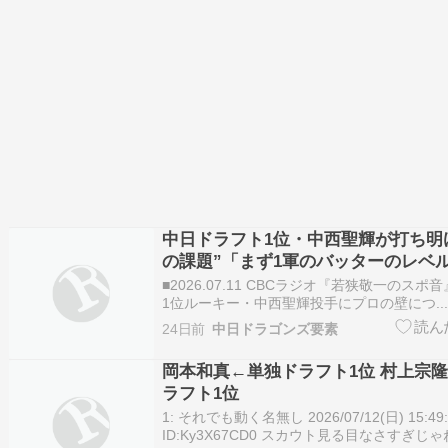
中日ドラフト1位・中西聖輝が打ち明
の課題”「まず1軍のバッターのレベ
す。あとストライクゾーンが狭いで
■2026.07.11 CBCラジオ『若狭敬一のスポ
番感じることは…」
1位ルーキー・中西聖輝投手にプロの壁につ..
24日前
中日ドラゴンズ要素
岡本和真←単独ドラフト1位 村上宗
ラフト1位
1: それでも動く名無し 2026/07/12(日) 15:49:
ID:Ky3X67CD0 スカウト見る目なさすぎじ