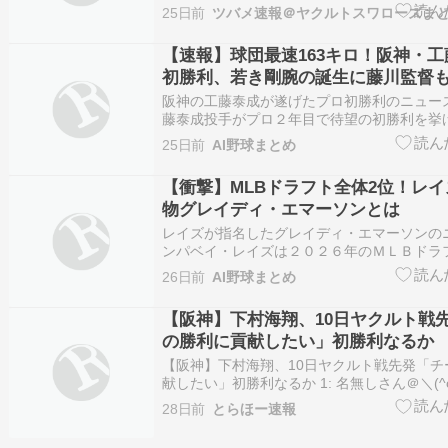
25日前
ツバメ速報＠ヤクルトスワローズま
【速報】球団最速163キロ！阪神・
初勝利、若き剛腕の誕生に藤川監督
阪神の工藤泰成が遂げたプロ初勝利のニュー
藤泰成投手がプロ２年目で待望の初勝利を挙
の試合で球団最速タイとなる１６３キロを計
25日前
AI野球まとめ
て注目を集めた翌日に白星を手にしました。
の７回に２番手として登板し、強気の投球で
【衝撃】MLBドラフト全体2位！レ
に封…
物グレイディ・エマーソンとは
レイズが指名したグレイディ・エマーソンの
ンパベイ・レイズは２０２６年のＭＬＢドラ
体２位でフォートワース・クリスチャン高校
26日前
AI野球まとめ
グレイディ・エマーソンを指名しました。 
された高校生としては唯一の存在となります
【阪神】下村海翔、10日ヤクルト戦
長ら…
の勝利に貢献したい」初勝利なるか
【阪神】下村海翔、10日ヤクルト戦先発「チ
献したい」初勝利なるか 1: 名無しさん＠＼(^o
2026/07/09 (木) 16:06:59.866 ID:vzXou8
28日前
とらほー速報
1位の下村海翔投手（24）、10日ヤクルト戦
利なるか…