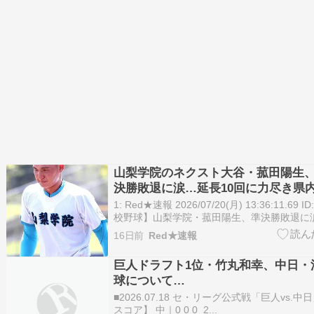
山梨学院のネクスト大谷・菰田陽生
決勝敗退に涙…延長10回に力尽き県
ストップ
1: Red★速報 2026/07/20(月) 13:36:11.69 I
校野球】山梨学院・菰田陽生、準決勝敗退に
のか分からない」ドラ１候補の二刀流右腕 
16日前
Red★速報
５０キロも決勝点献上…県内２４連勝でスト
回全国高校野…
巨人ドラフト1位・竹丸和幸、中日・
球について…
■2026.07.18 セ・リーグ公式戦「巨人vs.
スコア】 中｜0 0 0 2...