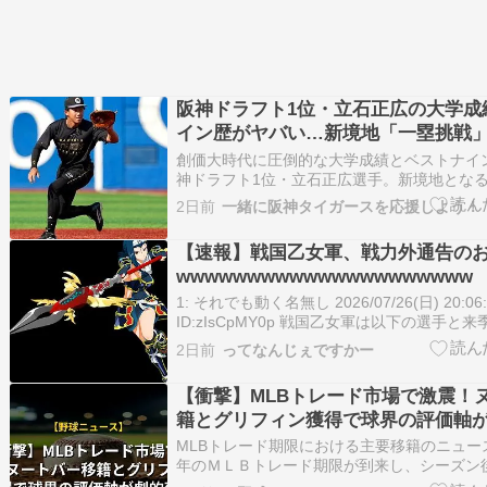
阪神ドラフト1位・立石正広の大学成
イン歴がヤバい…新境地「一塁挑戦
た驚きの本音とは？
創価大時代に圧倒的な大学成績とベストナイ
神ドラフト1位・立石正広選手。新境地とな
の裏に隠された、本人の驚きの本音と凄まじ
2日前
一緒に阪神タイガースを応援しよう！
徹底解説します！ 立石正広 立石 正広（たて
2003年11月1日 - ）は、山口県防府市出身
【速報】戦国乙女軍、戦力外通告の
wwwwwwwwwwwwwwwwwwwww
1: それでも動く名無し 2026/07/26(日) 20:06:
ID:zIsCpMY0p 戦国乙女軍は以下の選手と
い事を発表しました上杉ケンシン今川ヨシモ
2日前
ってなんじぇですかー
2: それでも動く名無し 2026/07/26(日) 20:07:
【衝撃】MLBトレード市場で激震！
籍とグリフィン獲得で球界の評価軸
MLBトレード期限における主要移籍のニュー
年のＭＬＢトレード期限が到来し、シーズン
積極的な補強が行われました。 まずクリー