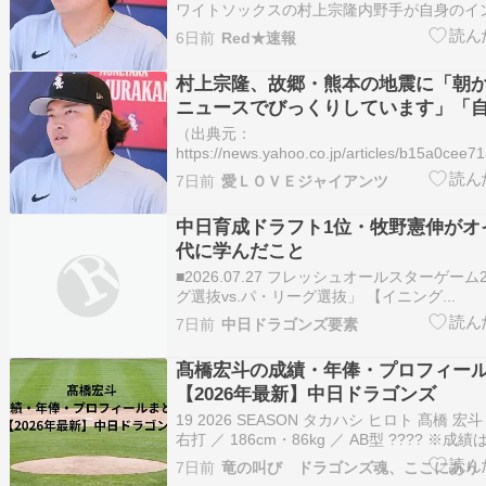
ワイトソックスの村上宗隆内野手が自身のイ
で、日本時間２８日午後４時２７分頃に発生
6日前
Red★速報
熊本地震」に言及した。 熊本市出身の村上
カゴでヤンキースと…
村上宗隆、故郷・熊本の地震に「朝
ニュースでびっくりしています」「
一に行動してください」
（出典元：
https://news.yahoo.co.jp/articles/b15a0ce
故郷に大きな地震が有ったね。（出典 村上
7日前
愛ＬＯＶＥジャイアンツ
の地震に「朝から心苦しいニュースでびっく
「自分…
中日育成ドラフト1位・牧野憲伸がオ
代に学んだこと
■2026.07.27 フレッシュオールスターゲーム
グ選抜vs.パ・リーグ選抜」 【イニング...
7日前
中日ドラゴンズ要素
髙橋宏斗の成績・年俸・プロフィー
【2026年最新】中日ドラゴンズ
19 2026 SEASON タカハシ ヒロト 髙橋 宏斗
右打 ／ 186cm・86kg ／ AB型 ???? ※成
データです。随時更新予定。 ???? 中日ドラ
7日前
竜の叫び ドラゴンズ魂、ここにあり
ール 生年月日 2002年8月9日（23歳） 出身