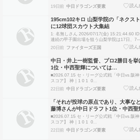
19日前
中日ドラゴンズ要素
195cm102キロ 山梨学院の「ネク
に12球団スカウト大集結
1: 名無しさん 2026/07/17(金) 15:21:44.60 ID
連続の甲子園出場を狙う山梨学院は17日、7
7回コールド勝ちし、準決勝に駒を進めた。 
20日前
ファイターズ王国
候補に挙がる最速152キロの二刀流右腕・菰
だ・はるき…
中日・井上一樹監督、プロ2勝目を挙
1位・中西聖輝については…
■2026.07.15 セ・リーグ公式戦「中日vs.
スコア】 神｜1 0 1 0...
22日前
中日ドラゴンズ要素
「それが投球の原点であり、大事なと
藤博さんが中日ドラフト1位・中西聖
と
■2026.07.15 セ・リーグ公式戦「中日vs.
スコア】 神｜1 0 1 0...
22日前
中日ドラゴンズ要素