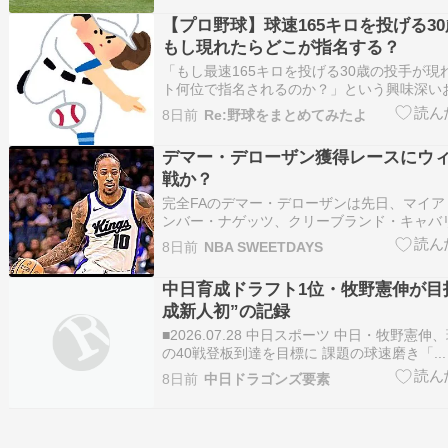
【プロ野球】球速165キロを投げる3
もし現れたらどこが指名する？
「もし最速165キロを投げる30歳の投手が現
ト何位で指名されるのか？」という興味深い
なんJ民の間で熱い議論が交わされました！
8日前
Re:野球をまとめてみたよ
れまでの経歴、さらには「なろう小説みたい
び出し、様々な視点から意見がぶつかり合う
デマー・デローザン獲得レースにウ
てい…
戦か？
完全FAのデマー・デローザンは先日、マイ
ンバー・ナゲッツ、クリーブランド・キャバ
心を持たれていると報じられた。 だが、さら
8日前
NBA SWEETDAYS
ローザン獲得レースに加わった模様。 larrybrown
によると、ワシントン・ウィザーズがデロ…
中日育成ドラフト1位・牧野憲伸が目
成新人初”の記録
■2026.07.28 中日スポーツ 中日・牧野憲
の40戦登板到達を目標に 課題の球速磨き「...
8日前
中日ドラゴンズ要素