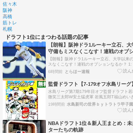
佐々木
阪神
高橋
筋トレ
札幌
ドラフト1位にまつわる話題の記事
【朗報】阪神ドラ1ルーキー立石、大
守備もミスなくこなす！連戦のオプ
か？
【朗報】阪神ドラ1ルーキー立石、大学以来
スなくこなす！連戦のオプションなるか？ 1:
(^o^)／ 2026/08/05 (水) 23:08:20.934 ID:
6時間前
とらほー速報
のドラフト1位ルーキー立石が、5日のDeNA
備に…
監督ドラフト【7-179オフ水島リーグ
水島リーグ第7期179年目オフ監督ドラフト
微笑三太郎W安土猛虎軍 岩風五郎T福山めい
はドラフト1位指名をお願いします スマホ用
19時間前
水島新司の世界ｂｙトラトラ甲子
スマホの方はこのページをブック...
NBAドラフト1位＆新人王まとめ：
ターたちの軌跡