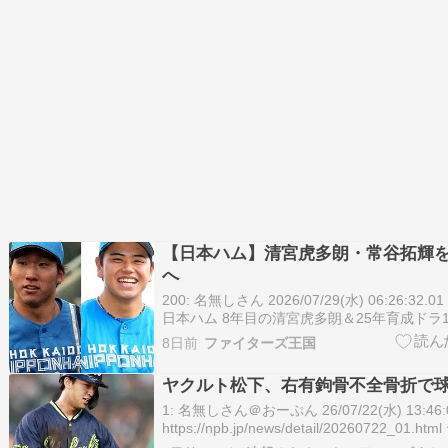
【日本ハム】清宮虎多朗・常谷拓輝
へ
200: 名無しさん 2026/07/29(水) 06:26:32.01
日本ハム 8年目の清宮虎多朗＆25年育成ドラ
支配下登録へ 日本ハムが育成2選手を支配下
8日前
ファイターズ王国
とが28日、分かった。 8年目の清宮（せい
（26）と…
ヤクルト松下、右有鉤骨不全骨折で
1: 名無しさん＠おーぷん 26/07/22(水) 13:46:0
https://npb.jp/news/detail/20260722_01
フト1位ルーキー松下歩叶内野手（23）が「