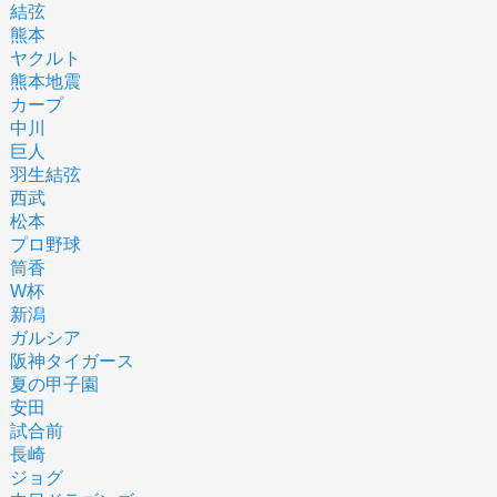
結弦
熊本
ヤクルト
熊本地震
カープ
中川
巨人
羽生結弦
西武
松本
プロ野球
筒香
W杯
新潟
ガルシア
阪神タイガース
夏の甲子園
安田
試合前
長崎
ジョグ