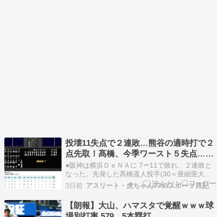
投壊11失点で２連敗…熊谷の適時打で２
点先取！髙橋、今季ワースト５失点…神
宮、上々の１軍デビュー
●阪神は横浜ＤｅＮＡに 7ー11で敗れ、２連敗と
なった。先発した髙橋遥人投手(30＝亜細亜大學
ＯＢ)が 4回を投げて今季ワーストの６失点(自責
3日前
アスリート・虎ちゃん77のスポーツ日記
４)で２敗目。２点を先制した直後の 2回に筒香嘉
智内野手(34)に同点２ラン、宮下朝陽内野手(22)
【朗報】大山、ハマスタで覚醒ｗｗｗ球
に決勝２ランを浴びた。２番手で登板し…
場別打率.579、5本塁打