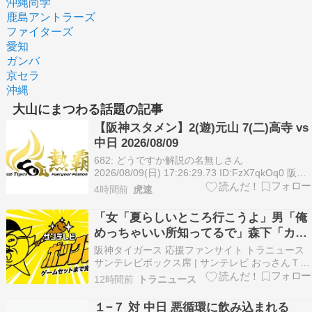
沖縄尚学
鹿島アントラーズ
ファイターズ
愛知
ガンバ
京セラ
沖縄
大山にまつわる話題の記事
【阪神スタメン】2(遊)元山 7(二)高寺 vs
中日 2026/08/09
682: どうですか解説の名無しさん
2026/08/09(日) 17:26:29.73 ID:FzX7qkOq0 阪神
ファンのための最新のオーダー バッテリー 【中
4時間前
虎速
日】 柳 ‐ 石伊 【阪神】 伊藤将 ‐ 坂本 最新のオー
ダー 阪神タイガース 1 中 近本 2 遊 元山 3 …
「女「夏らしいところ行こうよ」男「俺
めっちゃいい所知ってるで」森下「カキ
ーン」佐藤「カキーン」大山「カキー
阪神タイガース 応援ファンサイト トラニュース
ン」花火大会最高」今日はサンテレビボ
サンテレビボックス席 | サンテレビ おっさんＴ
Ｖ????「女「夏らしいところ行こうよ」男「俺め
ックス席
12時間前
トラニュース
っちゃいい所知ってるで」森下「カキーン」佐藤
「カキーン」大山「カキーン」花火大会最高」今
１−７ 対 中日 悪循環に飲み込まれる