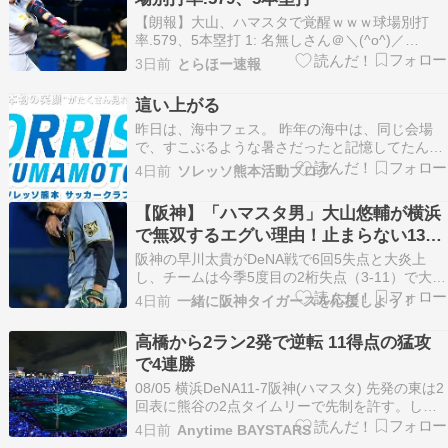
【朗報】大山、ハマスタで覚醒ｗｗｗ球場別打
率.579、5本塁打 1: 名無しさん＠＼(^o^)／
2026/08/05 (水) 22:08:56.959 ID:24NB0A2SLE
3日前
とらほー速報
阪神・大山がハマスタで大活躍や。4試合ぶりに4
番でスタメン出場して、先発・東から13号ソロ放
這い上がる
った…
昨日は、海中フェス。 昨年の海中は、同じ会場
で、すこぶるような暑さだったと記憶してたん
で、 思いっきり構えて行ったが、 なんと運良く
4日前
ソレッソ熊本活動ブログ
曇り空。 焼けるような暑さを回避し、ゲームがで
きたと思う。 日程は、けっこうタフで、 2試合連
【阪神】「ハマスタ男」大山悠輔が横浜
続やって、3試合空きからの2試合連続。 3試合の
で無双するエグい理由！止まらない13号
予定だ…
本塁打と球場別成績・驚愕のデータ
阪神の早川太貴がDeNA戦で6回5失点と大炎上
し、チームは今季5度目の2桁失点（3-11）で大敗
を喫しました。なぜマウンドで崩れてしまったの
4日前
一緒に阪神タイガースを応援しよう！
か、止まらない投手陣の「2桁失点癖」の背景と
試合の行方を分かりやすく解説します。早川太貴
高橋から2ラン2発で逆転 11得点の猛攻
早川 太貴（はやかわ だいき、1999年12月1…
で4連勝
08/05 横浜DeNA11-7阪神(ハマスタ) 先発の東は2
回表に熊谷の2点タイムリーで先制を許す。しか
し、その裏に筒香と宮下の2ランで逆転。3回はエ
4日前
Anytime BAYSTARS
ンカーナシオンの内野ゴロ間、4回は関根のタイ