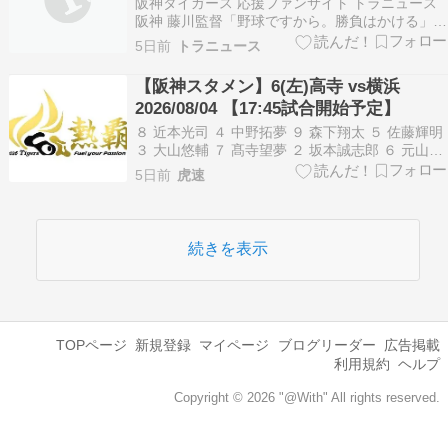
から。どんな時も勝負です」
阪神タイガース 応援ファンサイト トラニュース
阪神 藤川監督「野球ですから。勝負はかける」7
回の大山憤死の場面に言及「勝負」ワード4回繰
5日前
トラニュース
り返す – スポニチ Sponichi Annex 野球
https://t.co/UYnPZIfxCm— […]藤川監督「野球で
【阪神スタメン】6(左)高寺 vs横浜
すから。勝負は…
2026/08/04 【17:45試合開始予定】
８ 近本光司 ４ 中野拓夢 ９ 森下翔太 ５ 佐藤輝明
３ 大山悠輔 ７ 髙寺望夢 ２ 坂本誠志郎 ６ 元山飛
優 １ 村上頌樹 続きを読む
5日前
虎速
続きを表示
TOPページ
新規登録
マイページ
ブログリーダー
広告掲載
利用規約
ヘルプ
Copyright © 2026 "@With" All rights reserved.