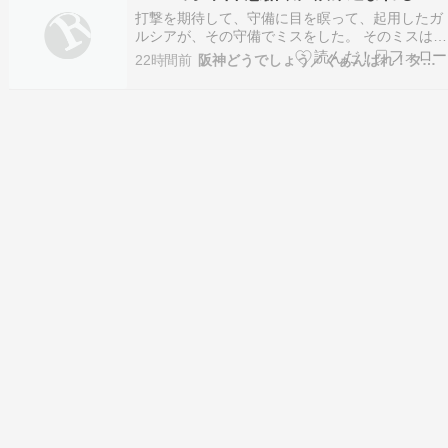
日はサンテレビボックス席
打撃を期待して、守備に目を瞑って、起用したガ
ルシアが、その守備でミスをした。 そのミスは、
２回とも得点に繋がり、試合を壊した。 まぁ、そ
22時間前
阪神どうでしょう／ぐぁんばれ！タイガース
うなることもあり得るということを想定して起用
しているんだろうが、初回に満塁で三振をした打
撃と合わせて、悪い方ばかりに出ている。 伊原
も、いい球…