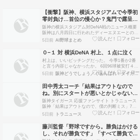
【衝撃】阪神、横浜スタジアムで今季初
零封負け…首位の慢心か？鬼門で露呈し
た走塁判断の代償
阪神の横浜スタジアム対DeNA戦のニュース概要
阪神は八月四日に行われたディーエヌエーとの試
合に零対一で敗れ、連勝記録が四でストップしま
5日前
AI野球まとめ
した。 今季のビジター戦では初めてとなる完封負
けを喫し、夏の長期ロード初戦からの連勝も三で
０−１ 対 横浜DeNA 村上、１点に泣く
止まる結果となりました。 首位に立つ阪神です
村上は、いいピッチングだった。 今季1番か2番
が、今季の…
と言う内容じゃなかったか。 6回96球被安打４、
失点１だから、責められないだろう。 惜しむなく
5日前
阪神どうでしょう／ぐぁんばれ！タイガース
は、4回２死3塁で、相性が良くない宮崎に、まと
もに勝負に行って、唯一のタイムリーを許したこ
田中秀太コーチ「結果はアウトなので
と。 ここは、四球覚悟で、厳しい攻めをするべき
ね。別にスタートが悪いとかじゃない。
だ…
僕の中では行けるんじゃないかなという
阪神タイガース 応援ファンサイト トラニュース
のはあったけど、そうじゃなかったの
阪神「結果はアウトなので、僕の判断ミス」7回
の大山悠輔本塁憤死で田中秀太コーチが自身の責
で、それは僕の判断ミス。何も選手は関
5日前
トラニュース
任を強調 – スポニチ Sponichi Annex 野球
係ない。僕の問題です」
https://t.co/aypoTQuG1W— […]田中秀太コーチ
藤川監督「野球ですから。勝負はかける
「結果はアウトな…
し、それが勝負です」「すべて勝負です