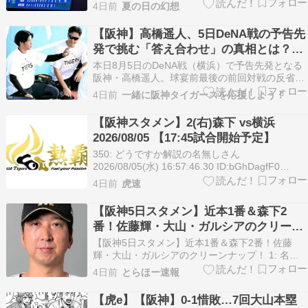
勝5敗Ｓ･敗･髙橋遥 11勝2敗HR DB筒香８号
4日前
夏の日の幻想
②（２回）宮下５号②（２回） Ｔ大山１３号
①（６回）ガルシア１号-満塁（８回）神・髙橋
【阪神】高橋遥人、5日DeNA戦の予告先
遥４-早川…
発で挑む「答え合わせ」の真相とは？雪
辱を誓う左腕の勝算を徹底予測！
本日8月5日のDeNA戦（横浜）で予告先発となる
阪神・高橋遥人。球宴前最後の前回対戦の反省を
生かし、左腕エースが挑む「答え合わせ」の行方
4日前
一緒に阪神タイガースを応援しよう！
と見どころを速報でお届けします。髙橋遥人 この
記事の項目名には以下のような表記揺れがありま
【阪神スタメン】2(右)森下 vs横浜
す。 高橋遥人 髙橋 遥人（たかはし はると、
2026/08/05 【17:45試合開始予定】
199…
350: どうですか解説の名無しさん
2026/08/05(水) 16:57:46.30 ID:bGhDagfF0
1（中） 近本 光司 2（右） 森下 翔太 3（三） 佐
4日前
虎速
藤 輝明 4（一） 大山 悠輔 5（左） ガルシア
6（捕） 伏見 寅威 7（遊） 元山 飛優 8（二） …
【阪神5日スタメン】近本1番＆森下2
番！佐藤輝・大山・ガルシアのクリーン
ナップ！
【阪神5日スタメン】近本1番＆森下2番！佐藤
輝・大山・ガルシアのクリーンナップ！ 1: 名無
しさん＠＼(^o^)／ 2026/08/05 (水) 15:09:12.303
4日前
とらほー速報
ID:noUj2RHC2D 阪神のスタメン発表されたで！
中野と立石はベンチや。近本が1番、森下が2番
【虎e】【阪神】0-1惜敗…7回大山本塁
や。 …