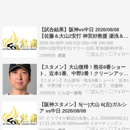
【試合結果】阪神vs中日 2026/08/08
【佐藤＆大山2安打 神宮好救援 湯浅＆セ
ベリーノ1回無失点】
2026.08.08中 040 010 200=7神 100 000
000=1[投手](中日)マラー-吉田-草加(阪神)伊原-神
宮-門別-湯浅-セベリーノ[勝ち投手]マラー4勝6敗
23時間前
虎速
[セーブ]-[負け投手]伊原3勝2敗[本塁打](中日)-(阪
神) 続きを読む
【スタメン】大山復帰！熊谷8番ショー
ト、近本1番、中野2番！クリーンアップ
は森下、佐藤輝、大山！先発伊原！
【スタメン】大山復帰！熊谷8番ショート、近本1
番、中野2番！クリーンアップは森下、佐藤輝、
大山！先発伊原！ 1: 名無しさん＠＼(^o^)／
28時間前
とらほー速報
2026/08/08 (土) 12:49:26.235 ID:JzzKpBPt4u 阪
神、今日の中日戦スタメン発表。大山が復帰や。
【阪神スタメン】5(一)大山 6(左)ガルシ
熊谷が…
ア vs中日 2026/08/08
57: どうですか解説の名無しさん 2026/08/08(土)
17:21:16.35 ID:Xj5Hcww90 スターティングメン
バー 阪神 先発 伊原 陵人 1（中） 近本 光司