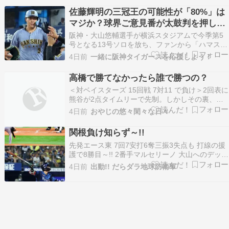
ムリー二塁打で追加点。6回表に大山のソロで1点
佐藤輝明の三冠王の可能性が「80%」は
を返されるも、その裏に度会、佐野、エ…
マジか？球界ご意見番が太鼓判を押した
驚きの理由とは
阪神・大山悠輔選手が横浜スタジアムで今季第5
号となる13号ソロを放ち、ファンから「ハマスタ
男」と話題沸騰中です。なぜ横浜でこれほどまで
4日前
一緒に阪神タイガースを応援しよう！
に打てるのか？そのエグい理由と驚愕の球場別成
績データを分かりやすく徹底解説します！大山悠
高橋で勝てなかったら誰で勝つの？
輔 大山 悠輔（おおやま ゆうすけ、1994年12月
＜対ベイスターズ 15回戦 7対11 で負け＞2回表に
19…
熊谷が2点タイムリーで先制。しかしその裏、先
発の高橋がエンカーナシオンにヒットを打たれる
4日前
おやじの悠々閑々な日々
と、次の筒香にものの見事にレフトスタンドに放
り込まれて同点。さらに、1死後関根のファース
関根負け知らず～!!
トゴロで高橋が1塁ベースに駆け込むも、大山か
先発エース東 7回7安打6奪三振3失点も 打線の援
らの送…
護で8勝目～!! 2番手マルセリーノ 大山へのデッド
ボールのお詫びに ガルシアに満塁ホームランプレ
4日前
出動!! だらダラ地球防衛軍
ゼント～!! 2回表に先制されちゃったけど その裏
筒香の8号2点弾でどうて～ん!! さらに 宮下の5号
2点弾でぎゃくて～ん!! 関…