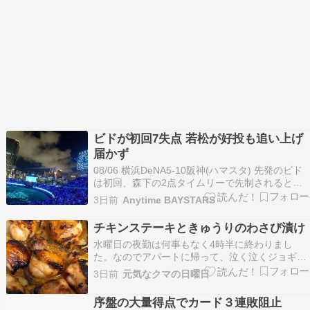
ビドが初回7失点 若松が好投も追い上げ
届かず
08/06 横浜DeNA5-10阪神(ハマスタ) 先発のビド
は初回、森下の2点タイムリーで先制されると、
大山のタイムリー二塁打とガルシアの3ランで1ア
3日前
Anytime BAYSTARS
ウトも取れずに6失点。さらに近本のタイムリー
で7点目を許した。2回にも押し出しで8点目。 ポ
チキンステーキときゅうりのわさび漬け
ジ [Good] ビドが2イニングで…
水曜日の夜勤は何事もなく4時半に終わりまし
た。なのでアパートに帰って、泣く泣くジョギン
グへ。まろんさんの応援を受け、夜勤明けの体に
3日前
元気なクマの日曜日
ムチ打ってジョギングを。でも走るのって、本当
に自分次第ですよね。走るの嫌なら走らなければ
序盤の大量得点でカード３連敗阻止
良いし、その気になれば疲れてても走れる…今回