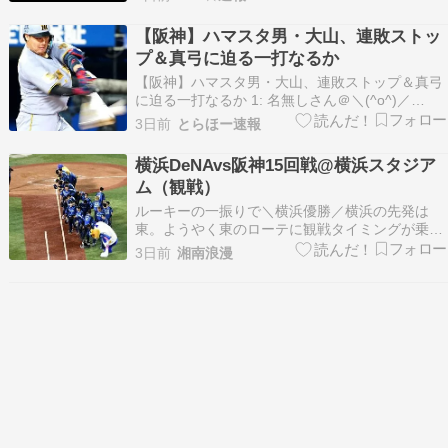
更新し、離婚したことを発表した。 大山の投稿は
次の通り。 「私事ではございますが、このたび、
【阪神】ハマスタ男・大山、連敗ストッ
離婚いたしま…
プ＆真弓に迫る一打なるか
【阪神】ハマスタ男・大山、連敗ストップ＆真弓
に迫る一打なるか 1: 名無しさん＠＼(^o^)／
2026/08/06 (木) 05:09:55.791 ID:Ta40Zh3QgE 敵
3日前
とらほー速報
地で連敗ストップなるか。大山に期待やな。 ソー
ス: https://news.yahoo.co.…
横浜DeNAvs阪神15回戦@横浜スタジア
ム（観戦）
ルーキーの一振りで＼横浜優勝／横浜の先発は
東。ようやく東のローテに観戦タイミングが乗っ
た(笑)７回３失点、仕事は果たした感じ。 ６回の
3日前
湘南浪漫
大山の一発が余計だったけど（苦笑） ２回の表に
ミスから２失点。 関根は良いスローだと思ったん
だけどね…。 その裏、筒香が同点２ラン、宮下が
逆転の２…