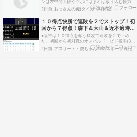
ンは左中間上段やツボにはまれば放り込む怪力怪
獣ガルシアこれを助っ人に期待してたんやバッタ
2日前
おっさんの虎(タイガ−ス)日記
ーボックスで微動だにせず構えている姿がええが
な～守備でも今のところ大きなミスは無いと思
１０得点快勝で連敗を２でストップ！初
う。今迄、5番大山までワクワクして見ていたが
回から７得点！森下＆大山＆近本適時
ガルシアにも期待…
打、ガルシアが２戦連発！
●阪神は１０得点を奪う猛攻で連敗を２で止め
た。初回から初対戦のオスバルド・ビド投手(30)
を相手に打線が爆発した。森下翔太外野手(25)の
2日前
アスリート・虎ちゃん77のスポーツ日記
２点打を皮切りに、大山悠輔内野手(31)が適時２
塁打。さらに、２戦連続でスタメン出場のデルミ
ス・ガルシア外野手(28)が２戦連発となる左中
間…