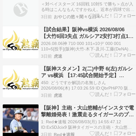
＜対ベイスターズ 16回戦 10対5 で勝ち＞点が入
は、お盆休みのバ…
る時はこんなもんですかねえ。近本が四球で出る
と2盗を決め、中野のセカンドゴロが内野安打に
3日前
おやじの悠々閑々な日々
なり、中野も2盗を決め、森下の二遊間の打球が
ベースに当たって大きく跳ねて先制の2点タイム
【試合結果】阪神vs横浜 2026/08/06
リー。相手投手の出来が悪かったとはいえ、佐藤
【大竹6回3失点 ガルシア2安打3打点1HR
が四球で…
森下1安打2打点 近本2安打1打点 大山＆
2026.08.06神 710 000 101=10デ 000 001
高寺1安打1打点 中野2安打 】
110=5[投手](阪神)大竹-木下-及川-工藤(DeNA)ビ
ド-若松-松本凌-吉野[勝ち投手]大竹4勝7敗[セー
3日前
虎速
ブ]-[負け投手]ビド1勝1敗[本塁打](阪神)ガルシア2
号（1回表3ラン）(DeNA)牧1…
【阪神スタメン】2(二)中野 6(左)ガルシ
ア vs横浜 【17:45試合開始予定】
2026/08/06
450: どうですか解説の名無しさん
2026/08/06(木) 17:03:26.59 ID:QbrPHiP70 阪神
タイガース 1 中 近本 2 二 中野 3 右 森下 4 三 佐
3日前
虎速
藤 5 一 大山 6 左 ガルシア 7 捕 坂本 8 遊 元山 9
投 大竹 横浜DeNAベイ…
【阪神】主砲・大山悠輔がインスタで電
撃離婚発表！激震走るタイガースのプラ
イベート事情
1: Red★速報 2026/08/03(月) 14:55:47.12
ID:ExSDJcix9 阪神タイガースの主砲・大山悠輔
内野手（31）が8月3日、自身のインスタグラムを
3日前
Red★速報