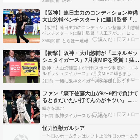
28時間前
虎速
2（二） 中野 拓夢 3（右） 森下 翔太 4（三） 佐
藤 輝明 5（一） 大山 悠輔 6（左…
【阪神】連日主力のコンディション整備
大山悠輔ベンチスタートに藤川監督「人
工芝が…」
【阪神】連日主力のコンディション整備 大山悠輔
ベンチスタートに藤川監督「人工芝が…」 1: 名
無しさん＠＼(^o^)／ 2026/08/08 (土)
35時間前
とらほー速報
05:10:26.351 ID:shDRtpQdb9 阪神、大山悠輔内
野手が休養目的でベンチスタート。藤川監督は人
【衝撃】阪神・大山悠輔が「エネルギッ
工芝の球場が続…
シュタイガース」7月度MIPを受賞！猛猛
アピールの裏にあった「驚愕の理由」と
阪神・大山悠輔選手が日刊スポーツ制定の「エネ
は？
ルギッシュタイガース」7月度MIPに輝きまし
た！ファン歓喜の受賞劇ですが、実はその裏には
2日前
一緒に阪神タイガースを応援しよう！
チームを救った「知られざる勝負強さ」が隠され
ていた――。気になる選出の理由と、驚異の7月
ファン『森下佐藤大山が8〜9回で負けて
成績をズバッと解説します！大山悠輔 大山 悠輔
るときだいたい打てんのがキツい』←こ
（おおやま …
れ
続きを読む
2日前
阪神タイガースちゃんねる
怪力怪獣ガルシア
一昨日のホームランはレフト上段昨日のホームラ