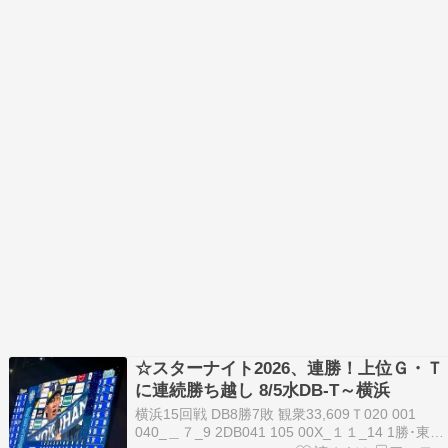
☆スターナイト2026、連勝！上位Ｇ・Ｔ
に連続勝ち越し 8/5水DB-T～横浜
横浜15回戦 DB8勝7敗 観衆33,609Ｔ020 001
040_＿７_9 2DB041 105 00X_１１_14 1勝･東 8