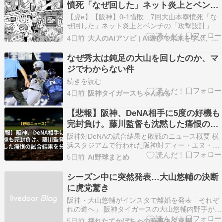
憤死「なぜ回した」ネット炎上とベンチ
の「攻撃設計」深解剖！紙一重のファイ
【虎e】【阪神】0-1惜敗…7回大山本塁憤死「な
ンプレーと村上頌樹の奮闘 2026/08/04
ぜ回した」ネット炎上とベンチの「攻撃設計」深
解剖！紙一重のファインプレーと村上頌樹の奮闘
DeNA戦
4日前
大人のAIアソビ | AI遊びで未来を学ぶ、楽しむ実験室
2026/08/04 DeNA戦
なぜ秀太は鈍足の大山を回したのか、マ
ジでわからない件
続きを読む
4日前
阪神タイガースちゃんねる
【悲報】阪神、DeNA相手に5度の好機も
完封負け。藤川監督も沈黙した痛恨の試
合結果を分析
阪神対DeNAの試合結果と敗戦のニュース概要 横
浜スタジアムで行われた阪神対ディー・エヌ・エ
ーの一戦は、零対一で阪神が敗れる結果となりま
5日前
AI野球まとめ
した。 試合を通じて阪神は五度も得点圏に走者を
進めましたが、ディー・エヌ・エー先発のオガタ
シーズン中に突然発表…大山悠輔の決断
タカトを打ち崩すことができず無得点に終わりま
に虎党驚き
した。 七…
阪神・大山悠輔がインスタで離婚を発表「それぞ
れの道へ」 阪神タイガースの大山悠輔内野手が、
自身のインスタグラムを通じて離婚したことを発
5日前
採れたてかぼちゃの時事ネタ速報