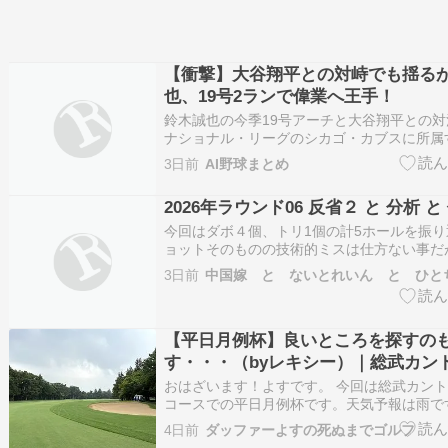
【衝撃】大谷翔平との対峙でも揺る
也、19号2ランで偉業へ王手！
鈴木誠也の今季19号アーチと大谷翔平との
ナショナル・リーグのシカゴ・カブスに所属
は、本拠地で行われたロサンゼルス・ドジャ
3日前
AI野球まとめ
翼で先発出場しました。 試合は序盤から相
を許す苦しい展開となりましたが、１回裏の
2026年ラウンド06 反省２ と 分析 と
の豪快…
今回はダボ４個、トリ1個の計5ホールを振
ョットそのものの技術的ミスは仕方ない事だ
すと「ミスした後の判断」がスコアを悪化さ
3日前
中国嫁 と ないとれいん と ひと
が多かった。GPS記録やスコアカードをヒン
覚えているんですが、今回は暑さのせいか記
す。◆1…
【平日月例杯】良いところを探すの
す・・・（byレキシー）｜総武カン
総武コース
おはざいます！よすです。 今回は総武カント
コースでの平日月例杯です。天気予報は雨で
とかもつかな？それにしても蒸し暑く、朝か
4日前
ダッファーよすの死ぬまでゴルフ
が滲みます。西コースからスタート！ 西コー