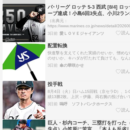
パ･リーグ ロッテ 5-3 西武 [8/4] ロ
ーブ達成！小島6回3失点、小川2ラン
西武平良5失点
（出典元：
https://www.marines.co.jp/news/detail/202
２５０セーブおめでとう。（出典 【野球】パ･リー
3日前
愛ＬＯＶＥジャイアンツ
[8/4] ロッテ益田250セーブ達成！小島6回3
安打2打点 西武平…
配置転換
快進撃を支えてくれた実績のせいか、憎めな
のせいか、キハダが打たれて負けても、なん
つく。 慎重になった分、持ち味の勢いが無
3日前
傘の華咲かせ
の球になってしまったのが敗因かな。 ３試
転換かと思ってたけど、もう一度キハダに託
だし。…
投手戦
8月4日（火）日ハム15回戦（京セラD）、1
績13勝2敗。上沢－伊藤、両右腕の投げ合い
戦になった。安打数で上回ったホークスが、
3日前
嗚呼 ソフトバンクホークス
点機をモノにして辛くも勝利した。伊藤は98
上沢は95球5安打1四球で7回を投げたが、6
巨人・杉内コーチ、三塁打を打った（
失点）小笠原に苦言。「本人も反省