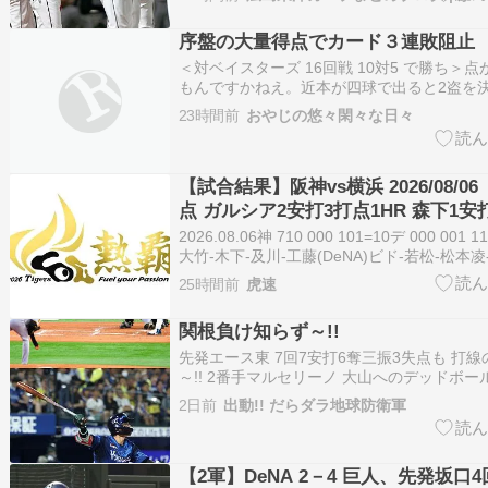
ースナイターで最下位転落…うん… 608: 
なC…
序盤の大量得点でカード３連敗阻止
＜対ベイスターズ 16回戦 10対5 で勝ち＞
もんですかねえ。近本が四球で出ると2盗を
ンドゴロが内野安打になり、中野も2盗を決
23時間前
おやじの悠々閑々な日々
の打球がベースに当たって大きく跳ねて先制
ー。相手投手の出来が悪かったとはいえ、佐
【試合結果】阪神vs横浜 2026/08/06
点 ガルシア2安打3打点1HR 森下1安
安打1打点 大山＆高寺1安打1打点 中
2026.08.06神 710 000 101=10デ 000 001 
大竹-木下-及川-工藤(DeNA)ビド-若松-松本凌
大竹4勝7敗[セーブ]-[負け投手]ビド1勝1敗[本
25時間前
虎速
シア2号（1回表3ラン）(DeNA)牧1…
関根負け知らず～!!
先発エース東 7回7安打6奪三振3失点も 打線
～!! 2番手マルセリーノ 大山へのデッドボー
ルシアに満塁ホームランプレゼント～!! 2回
2日前
出動!! だらダラ地球防衛軍
ったけど その裏 筒香の8号2点弾でどうて～ん!
の5号2点弾でぎゃくて～ん!! 関…
【2軍】DeNA 2－4 巨人、先発坂口