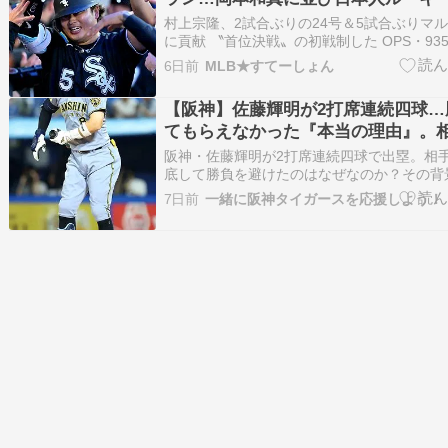
続安打&17戦連続出塁に！
村上宗隆、2試合ぶりの24号＆5試合ぶりマ
に貢献 〝首位決戦〟の初戦制した OPS・93
ス（31日、セントピーターズバーグ＝赤尾
6日前
MLB★すてーしょん
ックスの村上宗隆内野手（26）が「2番・一
し、24号2ランを含む4打数2安… （出典：…
【阪神】佐藤輝明が2打席連続四球…
てもらえなかった『本当の理由』。
ーがそこまで恐怖したワケ
阪神・佐藤輝明が2打席連続四球で出塁。相
底して勝負を避けたのはなぜなのか？その背
存在感を物語る“ある理由”がありました。 佐
7日前
一緒に阪神タイガースを応援しよう！
（さとう てるあき、1999年3月13日 - ）
身のプロ野球選手（内野手、外野手）。右投