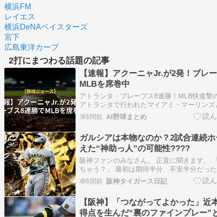
横浜FM
レイエス
横浜DeNAベイスターズ
宮下
広島東洋カープ
2打にまつわる話題の記事
【速報】アクーニャJr.が2発！ブレ
MLBを席巻中
アトランタ・ブレーブス8連勝！MLB快進撃
アトランタで行われたマイアミ・マーリンズ
トランタ・ブレーブスが１１対３で勝利し、
3時間前
AI野球まとめ
プで締めくくりました。 この勝利によりブ
長の８連勝を達成し、好調を維持しています
ガルシアは本物なのか？2試合連続ホ
る…
えた“神助っ人”の可能性????
阪神ファンのみなさん。 正直に聞きます。 
ちゃう？」 最初は期待半分、不安半分だった
は打っていたけど、日本ではどうなんやろ？
4時間前
阪神タイガース日記
中加入の外国人って難しいよな…」 そんな声
かし、この2試合でガルシアは、その不安を
【阪神】「つながってよかった」近本
得点を生んだ“裏のファインプレー”と