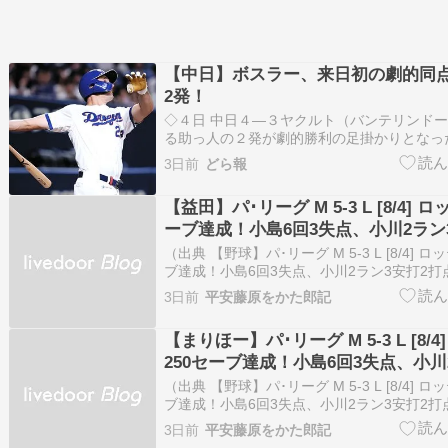
【中日】ボスラー、来日初の劇的同点
2発！
◇４日 中日４―３ヤクルト（バンテリンドー
る助っ人の２発が劇的勝利の足掛かりとなっ
と苦しんでいた中日のジェイソン・ボスラー
3日前
どら報
の１試合２発と大暴れし、サヨナラ勝ちを呼
目は２点ビハインドの４回２死の第２打席。
【益田】パ･リーグ M 5-3 L [8/4] 
をう…
ーブ達成！小島6回3失点、小川2ラン
西武平良5失点
（出典 【野球】パ･リーグ M 5-3 L [8/4] 
ブ達成！小島6回3失点、小川2ラン3安打2打
[鉄チーズ烏★]）1 鉄チーズ烏 ★ ：2026/08/0
3日前
平安藤原をかた郎記
20:46:58.97 ID:xFyLymia9西武. ２ ０ ０ ０…
【まりほー】パ･リーグ M 5-3 L [8/
250セーブ達成！小島6回3失点、小川
打点 西武平良5失点
（出典 【野球】パ･リーグ M 5-3 L [8/4] 
ブ達成！小島6回3失点、小川2ラン3安打2打
[鉄チーズ烏★]）1 鉄チーズ烏 ★ ：2026/08/0
3日前
平安藤原をかた郎記
20:46:58.97 ID:xFyLymia9西武. ２ ０ ０ ０…