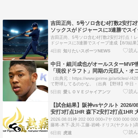
吉田正尚、5号ソロ含む4打数2安打2
ソックスがドジャースに3連勝でスイ
【8/3結果】
吉田正尚、5号ソロ含む4打数2安打2打点！
ドジャースに3連勝でスイープ達成【8/3結果】
よるイメージです 日本時間8月3日（月）、
4日前
知りたいスポーツNEWS
ジャースは本拠地でボストン・レッドソックス
で敗れた。レッドソックスはこれで3連勝、
中日・細川成也がオールスターMVP
「現役ドラフト」同期の元巨人・オ
キシコ移籍後に“SNS更新停止”の謎
（出典元：https://www.jprime.jp/articles/-
て野球してるのかな。（出典 【野球】中日
ルスターMVP獲得ウラで、「現役ドラフト
5日前
愛ＬＯＶＥジャイアンツ
オコエ瑠偉がメキシコ移籍後に“SNS更新停止”の謎
…
【試合結果】阪神vsヤクルト 2026/08
安打3打点1HR 森下2安打2打点1HR 
点 近本2安打 及川＆ドリス好救援】
2026.08.01神 202 003 000=7ヤ 030 000 
藤将-木下-及川-工藤-岩崎-ドリス(ヤクルト)高
ち投手]伊藤将1勝1敗[セーブ]ドリス19Ｓ[負
6日前
虎速
敗[本塁打](阪神)森下25号（3）坂本3号（…