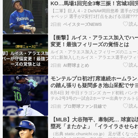
KO…馬場1回完全3奪三振！宮城3回
井上朋が3塁打2本
【二軍】巨人 4 - 2 DeNA#岡田悠希 選手が
ャベッジ 選手が2安打1打点をあげる活躍???
龍聖、#宮原駿介、#松浦慶斗、#田和廉、#
2日前
ベイスターズNEWS
アーノ、#高梨雄平 投手のリレーで相手打線
事勝利????????チーム…
【衝撃】ルイス・アラエス加入でハ
変更！最強フィリーズの覚悟とは
ルイス・アラエス加入とフィリーズのニュー
ズに新加入したルイス・アラエス選手がフィ
のデビューを果たし、プレーオフ進出を目指
2日前
AI野球まとめ
として戦う喜びを語りました。 今回のトレ
ズの守備陣の配置転換が必要となり、かつて
モンテルプロ初2打席連続ホームラン
いた…
の踏ん張りも疑問多き池山采配でサ
8月4日 対 中日ドラゴンズ カード初戦 バン
テル2号3号の一試合2ホーマー出典ヤクルト
2026/08/04 疑問多き池山采配で勝ち試合
2日前
プロ野球ファン目線で
それなりに頑張りましたが、ベンチが足を引
思います。 それなりの理由は考えられます
【MLB】大谷翔平、牽制死… 球宴以
塁死「またかよ」「イライラさせられ
異変、現地で漏れる落胆の声
（出典 static.chunichi.co.jp） 足が遅