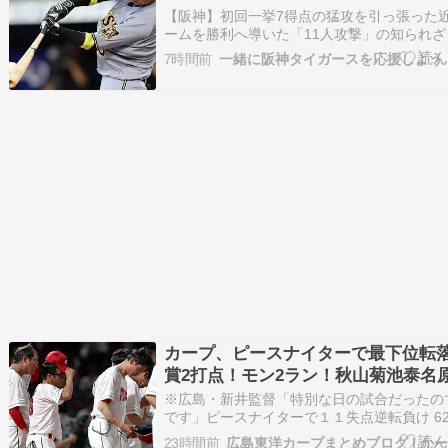
撃を誘発した圧巻の初球一閃
【阪神】初回一挙7得点の猛攻を引っ張った
ームを勝利へ導いた「11人攻撃」の知られ
人が語った試合後のリアルな心境に迫ります！
7時間前
一緒に阪神タイガースを応援しよう
光司（ちかもと こうじ、1994年11月9日 -
郡東浦町（現：淡路市）出身のプロ野球選手
カープ、ピースナイターで最下位転
賞2打点！モン2ラン！秋山菊池泰名
ァビ1打点！14安打1発7得点の反撃
※広島・新井監督「特別な日の試合だったの
島7-11巨人/試合結果】
です」ピースナイターで１１失点逆転負け 62
するななC⊂( ●▲●)⊃ 26/08/06(木) 22:07:26 I
23時間前
広島東洋カープまとめブログ | か