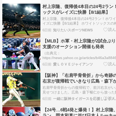
村上宗隆、復帰後4本目の24号2ラン
ックスがレイズに快勝【8/1結果】
村上宗隆、復帰後4本目の24号2ラン！ホワ
イズに快勝【8/1結果】 ホワイトソックスの
に24号2ランを放ち、負傷離脱からの復帰後
6日前
知りたいスポーツNEWS
ームランとなった。試合はホワイトソックスが
快勝した。 村上宗隆、3回表に値千金の2ラ
【MLB】ホ軍・村上宗隆が2試合ぶり2
支援のオークション開催も発表
（出典元：
https://news.yahoo.co.jp/articles/b46a3
ホームランが多くなって来たね。（出典 【M
6日前
愛ＬＯＶＥジャイアンツ
宗隆が2試合ぶり24号 被災地支援のオーク
表…
【阪神】「右肩甲骨骨折」から奇跡
右京が復帰戦でいきなり広島・森下
放った「ヤバすぎる内容」とは…？
右肩甲骨骨折からの復帰戦で、前川右京がい
見せつけました。広島・森下暢仁から放った
は、長いリハビリを乗り越えてきた努力を証
6日前
一緒に阪神タイガースを応援しよう！
復活を待ち続けた阪神ファンからも、大きな
っています。前川右京 前川 右京（まえがわ 
【24号…6戦4発と爆発！】村上宗隆、
2003…
ラン…岡本和真に並び日本人ルーキー