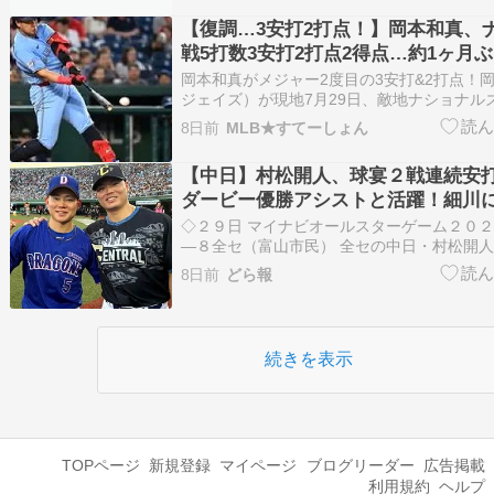
【復調…3安打2打点！】岡本和真、
戦5打数3安打2打点2得点…約1ヶ月
調の兆し！
岡本和真がメジャー2度目の3安打&2打点！
ジェイズ）が現地7月29日、敵地ナショナル
塁」でスタメン出場。5打数3安打2打点2得
8日前
MLB★すてーしょん
の5-2逆転勝利に大きく貢献した。初回右前
前打で勝ち越しホームイン、8回には2点タイ
【中日】村松開人、球宴２戦連続安打
ダービー優勝アシストと活躍！細川
だり！【オールスター】
◇２９日 マイナビオールスターゲーム２０２
―８全セ（富山市民） 全セの中日・村松開
２戦連続安打を放った。 ６回に代打で登場
8日前
どら報
は空振り三振。その後は遊撃の守備につき、
で北山（日本ハム）から右前打。「ホームラ
た…
続きを表示
TOPページ
新規登録
マイページ
ブログリーダー
広告掲載
利用規約
ヘルプ