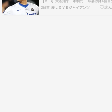
【MLB】大谷翔平、牽制死… 球宴以降4個
かよ」「イライラさせられる」 突然の異変
2日前
愛ＬＯＶＥジャイアンツ
胆の声 [冬月記者★]）1 冬月記者 ★ ：2026/08
01:52…