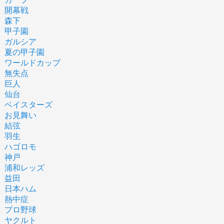
開幕戦
森下
甲子園
ガルシア
夏の甲子園
ワールドカップ
無失点
巨人
仙台
ベイスターズ
お見舞い
結弦
羽生
ハゴロモ
神戸
浦和レッズ
益田
日本ハム
熱中症
プロ野球
ヤクルト