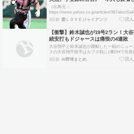
う」
（出典元：
https://news.yahoo.co.jp/articles/387abc
味方が点取れないから、自分で打った。（出
3日前
愛ＬＯＶＥジャイアンツ
ーチ、三塁打を打った（その直後に2失点）
「本人…
【衝撃】鈴木誠也が19号2ラン！大谷
続安打もドジャースは痛恨の4連敗
大谷翔平と鈴木誠也が躍動した一戦のニュー
スの大谷翔平投手はカブス戦に1番DHで先発
と第2打席で安打を放つなど4打数2安打の成
3日前
AI野球まとめ
これで7試合連続安打をマークしたことになり
カブスの鈴木誠也外野手は2番右翼で先発し、