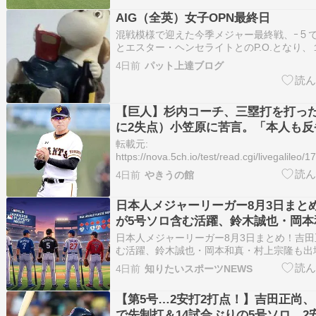
462ヤード Par5 総武コース西No.1 フェア
AIG（全英）女子OPN最終日
混戦模様で迎えた今季メジャー最終戦、ｰ５
とエスター・ヘンセライトとのP.O.となり
もにパー。２ホール目に桑木はパー、ヘンセ
4日前
パット上達ブログ
て決着しました。 ３位は１打差のヤーリミ・
位は更に２打差でネリー・コルダとジーノ・
（…
【巨人】杉内コーチ、三塁打を打っ
に2失点）小笠原に苦言。「本人も反
う」
転載元:
https://nova.5ch.io/test/read.cgi/livegalile
転載元:https://hochi.news/articles/20190409-
4日前
やきうの館
OHT1T50071.html1: やきうの館 2026/08/03
日本人メジャーリーガー8月3日まと
が5号ソロ含む活躍、鈴木誠也・岡本
隆も出場
日本人メジャーリーガー8月3日まとめ！吉田
む活躍、鈴木誠也・岡本和真・村上宗隆も出場
よるイメージです 日本時間8月3日（月）、M
4日前
知りたいスポーツNEWS
手が各地で出場した。ドジャースの吉田正尚
4打数2安打2打点の活躍を見せたが、ドジャ
【第5号…2安打2打点！】吉田正尚
で先制打＆14試合ぶりの5号ソロ…2