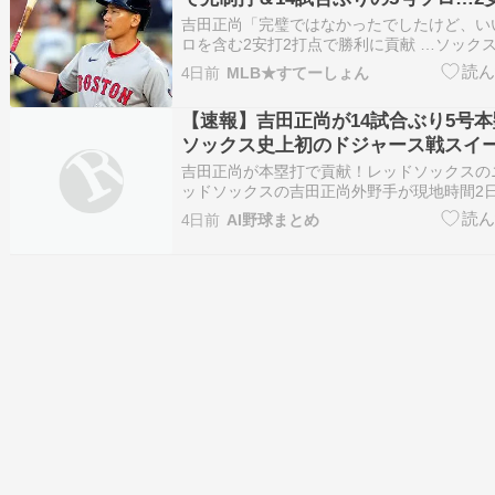
躍でチーム勝利に貢献！
吉田正尚「完璧ではなかったでしたけど、い
ロを含む2安打2打点で勝利に貢献 …ソック
時間3日）◇ドジャースタジアム レッドソッ
4日前
MLB★すてーしょん
野手（33）が、ドジャース戦に「5番DH」
＆5号ソロを… （出典：日刊スポーツ） （出
【速報】吉田正尚が14試合ぶり5号
ソックス史上初のドジャース戦スイ
吉田正尚が本塁打で貢献！レッドソックスの
ッドソックスの吉田正尚外野手が現地時間2
ャース戦に5番指名打者として先発出場しまし
4日前
AI野球まとめ
で吉田は初回に先制の適時打を放つなど、4打
打線を牽引する活躍を見せました。 特に3回