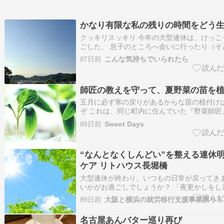
かなり有限な私の残りの時間をどう
クッキリスッキリ 今年の大型連休は、けっこ
ごした。 息子のところへ会いに行ったり（そ
ない）、母の日で東京の母のところへ行った
87日前
こんな気持ちでいられたら
クにいる娘が一時帰国してきたので、妻と３
たり、妻の還暦祝いをしたり。 いずれもそれ
伴うものだ…
師匠の教えを守って、夏野菜の苗を
五月に必ず寒の戻りがあるからな苗の植付け
ぞ これは、同じ町内に住んでいた『野菜師匠
だ 何度か寒の戻りで苗をダメにしてきた僕は
89日前
Sweet Days
なった今もこの教訓だけは守り続けているのだ
型連休も終わり、いよいよ夏野菜の植付けを
た ??…
“なんとなくしんどい”を整える連休
ケア リトハウス長堀橋
大型連休が終わり、いつもの日常が戻ってき
いかがお過ごしでしょうか？ 「夜更かしをし
た…」「身体がだるい…」「生活リズムが戻
89日前
大阪と横浜の就労移行支援事業所リト
かりそう…」 そんな“連休明けならでは”の不
[…]
名古屋あんバター巡り再び