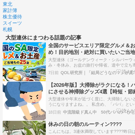
東北
家計簿
株主優待
スイーツ
札幌
大型連休にまつわる話題の記事
全国のサービスエリア限定グルメ＆
め！目的地別・絶対に買いたいご当地
大型連休（ゴールデンウィーク・シルバーウ
み・冬休み、お盆の旅行や帰省。道中で立ち
リア・パーキングエリア（SA・PA）には、
7日前
買えない限定商品がたくさんあります。 有名
も…
【2026年版】大掃除がラクになる！
にさせる神掃除グッズ4選【時短・節
大型連休や年末が近づく度に、大掃除しない
うになりますよね。。 私含め、「パパ」とい
除が大嫌い。 「パパにも手伝ってほしいのに
18日前
中流階級ド真ん中 50代パパの「ひ
いてくれない…」 そんな悩みを抱えているマ
はないでしょうか。 そこで、私が夢中になっ
休みの日の朝のルーティン????
しまった「…
こんにちは。3連休満喫しています????昨日