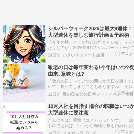
シルバーウィーク2026は最大9連休！
大型連休を楽しむ旅行計画＆予約術
「今年の秋、どこか旅行に行きたいな」 そん
たりなのが、2026年9月のシルバーウィークです
は、なんと11年ぶりに秋の大型連休がやって
24日前
いきいきスマート生活
ままでも5連休。さらに9月24日・25日に有給休 
post シルバーウィーク2026は最大9…
敬老の日は毎年変わる!今年はいつ?祝
由来､意味とは?
「敬老の日」っていつの間にか当日を迎えて
いて、焦ってしまうこともありますね。 それ
「敬老の日」は毎年日付が変わるのです。 「
31日前
母の日＆父の日ギフト・イベント情報
なぜ毎年変わる？ 「敬老の日」は毎年9月の
定されています。 2002年までは9月15日が
10月入社を目指す場合の転職はいつ
定…
大型連休に要注意
こんにちは、夢頭（ユメガシラ）です。 「1
すのであれば、いつから転職活動を始めればい
職を検討しているのであれば、このような疑
34日前
ユメガシラブログ