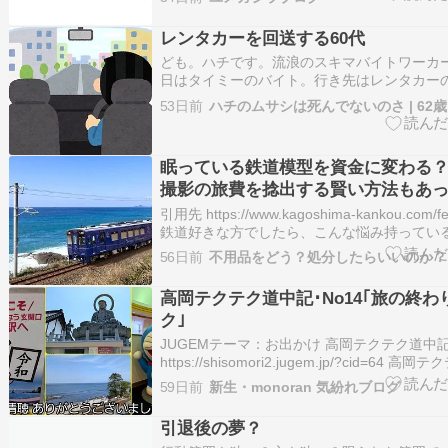
あるかもしれません。 10月は多くの企業で
[…]
レンタカーを回送する60代
ども。ハチです。流浪のスキマバイトワーカー
日はタイミーのバイト。行き先はレンタカーの
こは営業所と整備場が離れてるのね。 整備場
53日前
検をした車を営業所に運転していく。 営業所
が返却した車を運転して整備場に持ち帰る。 
しでした…
眠っている鉄道模型を資金に変わる
撮影の旅費を捻出する賢い方法もあ
引用先 https://www.kagoshima-kankou.com/feat
鉄道好きな方でしたら、こんな悩み持ってい
ないでしょうか。鉄道旅行や撮影に行きたい
56日前
不用品をどう？処分したらいいのか？
いという悩みです。中にはもしかしたら自分
い当たる…
高岡テクテク道中記･No14｢旅の終わ
ク｣
JUGEMテーマ：お出かけ 高岡テクテク道中
https://shisomori2.jugem.jp/?cid=64 
No13｢夕焼けを走る新幹線｣ https://shisomori2.j
59日前
新生・monoran 気紛れブログ
eid=1908 2026年/令和8年の｢大型連…
引退後の夢？