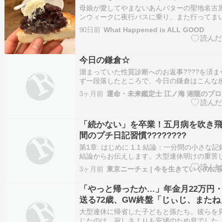
母娘が愛してやまないあんバターの聖地名古
ンウィークに夜行バスに乗り、また行ってま
行バスはやっぱりウィラーが一番乗り心地がい
90日前
What Happened is ALL GOOD
バスタ新宿発、6：20名古屋着は前回同様で
大型連休中だけあって満席でした。朝ご飯は
ーニ…
今日の鎌倉☆
溜まっていた性質診断へのお返事????を済
ず一段落したところで、今日の鎌倉はこんな感
倉入りするまでの通過点となる『駅????』『電
3ヶ月前
運命・未来鑑定士 江ノ海 湘龍のブ
含めてやっぱり空いている、大型連休明けの
街????????????????※鎌倉のオフィスは、
「続かない」を卒業！五月病を吹き
間のプチ日記習慣????????
第1章: はじめに 1.1 結論：一分間の小さな
結論からお伝えします。大型連休明けの重苦
し、毎日を前向きに生きるための最強の手段
3ヶ月前
東京ニーチェ | 今を生きていくのに
分間だけ、自分の気持ちを書き出すこと】です
ら、頭の中だけで考えている不安や焦りは、
「やっと帰ったか…」年金月22万円
ら…
送る72歳、GW終盤「じぃじ、また
との別れに“思わず笑顔”のワケ – 幻
大型連休に帰省した子どもと孫たち。彼らを
オンライン事例・解説
じたのは、寂しさよりも安堵のため息でした