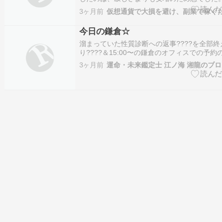
む「孫マネー」の出費と、削られる...
3ヶ月前
今日の鎌倉☆
溜まっていた性質診断への返事????を全部
り????＆15:00〜の鎌倉のオフィスでの予約
ち????といったところで、今日の鎌倉はこんな
3ヶ月前
運命・未来鑑定士 江ノ海 湘龍のブ
比較的人の出は少なめな、大型連休最終日＆母
週末の今日の鎌倉の街??????????????…