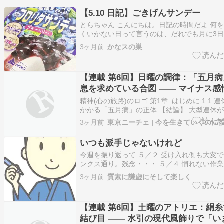
【5.10 日記】ごきげんサンデー
とらちゃん こんにちは。日記の時間だよ 何
くいかない日って言うのは、だれでも月に3
れていると思う。 パソコンに向かってもうま
3ヶ月前
かなスの巣
ない、ご飯を作れば微妙に焦げる、洗濯物は
っても寝付けない。 こういう時は本当に何を
とっ…
【連載 第6回】日曜の調律：「五月
息を求めている合図 ―― マイナス感
い受け止め方 ????
精神(心の旅路)のロゴ 第1章: はじめに 1.1
かかる「五月病」の正体 【結論】 大型連休
経った頃、急に「どうしても朝起きられない
3ヶ月前
東京ニーチェ | 今を生きていくのに
劫だ」という重たい無気力感に襲われるのは
界を知らせる正常な防衛反応（いわゆる五月
いつも派手じゃないけれど
今週を振り返って ５／２ 受け入れ側も大変で
ンクス通り。残念・・・ ５／４ 慣れない作業
／５ 贅沢な時間でした ５／６ 父 遠慮なく
3ヶ月前
質素に謙虚にそして楽しく
よ ５／７ 父 そろそろ衣替えです ５／８ 角
みましょう 今年のＧＷは天候に悩まされ…
【連載 第6回】土曜のアトリエ：絹
結び目 ―― 水引の現代風飾りで「い