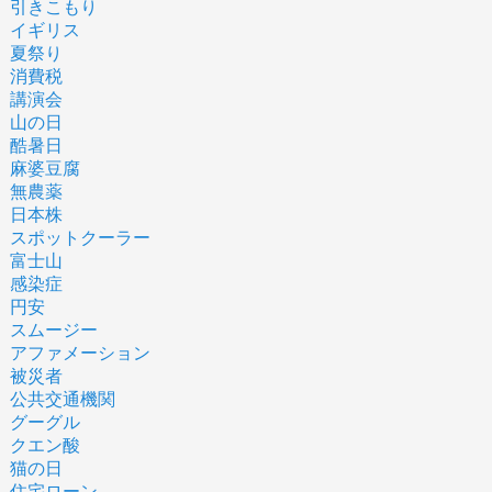
引きこもり
イギリス
夏祭り
消費税
講演会
山の日
酷暑日
麻婆豆腐
無農薬
日本株
スポットクーラー
富士山
感染症
円安
スムージー
アファメーション
被災者
公共交通機関
グーグル
クエン酸
猫の日
住宅ローン