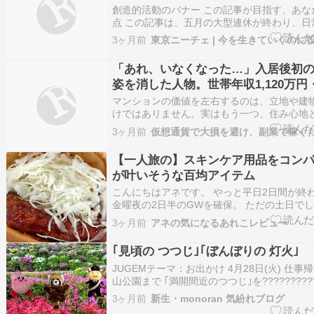
する ????
創造的活動のバナー この記事が目指す、あな
点 この記事は、五月の大型連休が終わり、日
取り戻そうとして少し息切れしているあなた
3ヶ月前
東京ニーチェ | 今を生きていくのに
整えるための道しるべです。 新しい環境への
四月から、連休の賑やかさを経て、今の時期
「あれ、いなくなった…」入居後初
がどこに…
姿を消した人物。世帯年収1,120万円
き夫婦が住む6,000万円のマンション
マンションの価値を左右するのは、立地や建
「ヤバすぎる異変」【マンション管
けではありません。実はもう一つ、住み心地
値を大きく左右するポイントがあっ...
長が警鐘】 – 不確実性の時代、保険
3ヶ月前
老後資金はどうする？…ライフプラン
【一人旅の】スキンケア用品をコン
が助言
が叶いそうな百均アイテム
こんにちはアネです。 やっと平日2日間が終
金曜夜の2日半のGWを確保。 ただの土日で
大型連休ですよに変換して断捨離と整理整頓し
3ヶ月前
アネの気になるあれこレビュー
前にモスバーガーでカツバーガーを。 熱々の
るようにキャベツを程良く平たくして黙々と
｢見頃の つつじ｣｢ぼんぼりの 灯火｣
タン…
JUGEMテーマ：お出かけ 4月28日(火) 仕事
山公園まで ｢満開間近のつつじ｣を?????????
ました???????????? 動画 1-1:4月28日
3ヶ月前
新生・monoran 気紛れブログ
｢西山公園の つつじ｣[鯖江市] 動画 1-2:西山