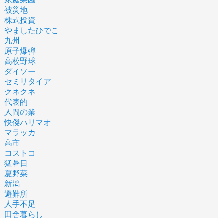
被災地
株式投資
やましたひでこ
九州
原子爆弾
高校野球
ダイソー
セミリタイア
クネクネ
代表的
人間の業
快傑ハリマオ
マラッカ
高市
コストコ
猛暑日
夏野菜
新潟
避難所
人手不足
田舎暮らし