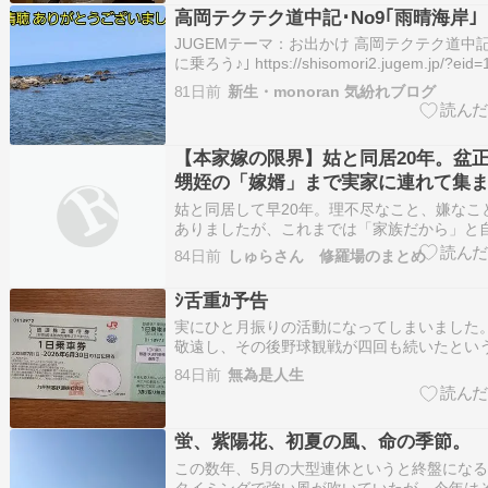
見えている）で、すべてがピカピカ。 オフシ
高岡テクテク道中記･No9｢雨晴海岸｣
大型…
JUGEMテーマ：お出かけ 高岡テクテク道中記
に乗ろう♪｣ https://shisomori2.jugem.jp/?e
駅から｢JR氷見線｣に乗りました???????????
81日前
新生・monoran 気紛れブログ
線】 ｢高岡(たかおか)｣ ｢越中中川(えっちゅう
【本家嫁の限界】姑と同居20年。盆
甥姪の「嫁婿」まで実家に連れて集
ライラ…！小姑の夫が勝手に決める
姑と同居して早20年。理不尽なこと、嫌なこ
ありましたが、これまでは「家族だから」と
せ、受け流してきました。しかし、どうして
84日前
しゅらさん 修羅場のまとめ
限界が来てしまいました。それは、お盆や正
ウィーク（GW）といった大型連休のたびに
ｼ舌重ｶ予告
寄せてくる親…
実にひと月振りの活動になってしまいました
敬遠し、その後野球観戦が四回も続いたとい
この事自体には納得しています。それでもこ
84日前
無為是人生
しまったのか、というのが正直な気持ちです
珍しい日帰りの活動です。JR九州の株主優待
を活用し、…
蛍、紫陽花、初夏の風、命の季節。
この数年、5月の大型連休というと終盤にな
タイミングで強い風が吹いていたが、今年は