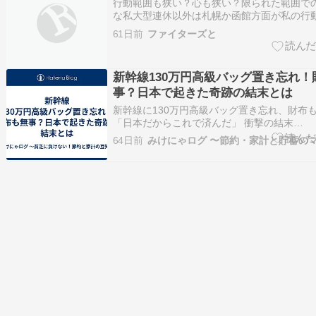
行動範囲も狭い？心も狭い？限られた範囲で
な私大型連休以外は札幌か函館方面が私の行
が無ければほぼ函館方面それが私の行動範囲
61日前
ファイターズと
で自由ではありますが、独り身だからこそよ
と遠出はしないそんな私ですかねかと言って
もたまに…
新幹線130万円高級バッグ置き忘れ！
事？日本で起きた奇跡の結末とは
新幹線に130万円高級バッグ置き忘れ、財布
「日本だからこれで済んだ」 衝撃の結末
https://news.yahoo.co.jp/articles/b27dce
64日前
みけにゃログ 〜節約・家計と貯蓄の
え、この記事、読んでゾッとしちゃっ…