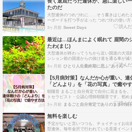
長く退屈だった連休が、急に楽しい
たのだ
大型連休のつれづれに……そう書きはじめた
ーボードを打つ手が止った つれづれの使い方
っているんだっけ...?と、急に気になったのだ
3ヶ月前
Sweet Days
と、 「つれづれとは、 手持ちぶさた･退屈･
と、あるではないか なんだ、まさに今の自分
最近は…ほんまによく眠れて 眉間の
たわ(まじ)
大型連休が終わってうちから近い国道の大混
ンション前の国道からの抜け道を通る車が減
りします。何処でもそうだと思うけど普段は
3ヶ月前
ひとり人生最終期に思ふ”あうん”
【5月病対策】なんだか心が重い、連
「どんより」を「花の写真」で癒や
朝陽音 まるごと自分肯定で自分に花まるを。
トセラピスト・公認心理師朝陽音です。初め
自己紹介 大型連休も終わり、日常が戻ってき
3ヶ月前
来なら、花や新緑が美しい、清々しい季節。 
「朝、起きるのがなんだか億劫」「理由もな
無料を楽しむ
ヤ、どん…
予定がないと言いつつも、チョイチョイお出
型連休。毎年金沢で行われている音楽イベン