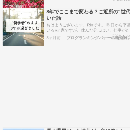
…
8年でここまで変わる？ご近所の“世代
いた話
おはようございます、Rinです。 昨日から平
いるRin家ですが、休んだ分…はい、仕事が
たよ。夫も私も疲労困憊の木曜でした。 きっ
3ヶ月前
を有給休暇にして日曜日まで大型連休にして
しゃるかなと思いますが、連休明けの来週月
た…