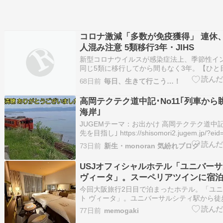
コロナ激減「多数が免疫獲得」 連休
人混み注意 5類移行3年・JIHS
新型コロナウイルスが感染症法上、季節性イ
同じ5類に移行してから間もなく3年。【ひと
新型コロナ感染者数の推移 感染者は激減して
68日前
毎日、生きて行こう…！
康危機管理研究機構（JIHS）は「多くの人が
たと考えられる」と分析するが、高齢者らに
高岡テクテク道中記･No11｢列車から
スクが…
海岸｣
JUGEMテーマ：お出かけ 高岡テクテク道中記･N
先を目指し｣ https://shisomori2.jugem.jp/?ei
駅｣から｢島尾駅｣までテクテクした???????? [Y
73日前
新生・monoran 気紛れブログ
い子枠の ものらん]です?????????…
USJオフィシャルホテル「ユニバーサ
ヴィータ」。スーペリアツインに宿
カピカ、全室バストイレ別が良い。
今回大阪旅行2日目で泊まったホテル。「ユニ
おすすめ。
ト ヴィータ」。ユニバーサルシティ駅から徒
離にあるオフィシャルホテル。 先に開業した
77日前
memogaki
ルポート」の後に2018年に開業したホテル