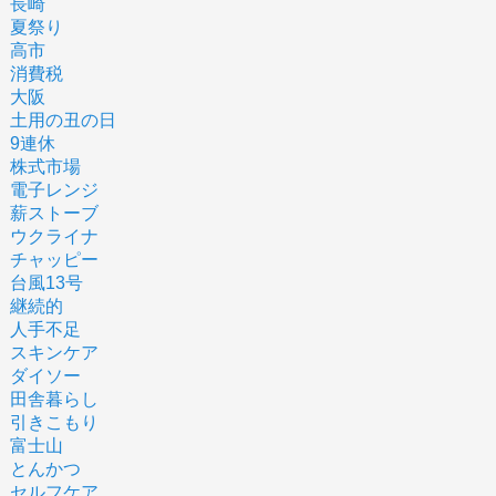
長崎
夏祭り
高市
消費税
大阪
土用の丑の日
9連休
株式市場
電子レンジ
薪ストーブ
ウクライナ
チャッピー
台風13号
継続的
人手不足
スキンケア
ダイソー
田舎暮らし
引きこもり
富士山
とんかつ
セルフケア