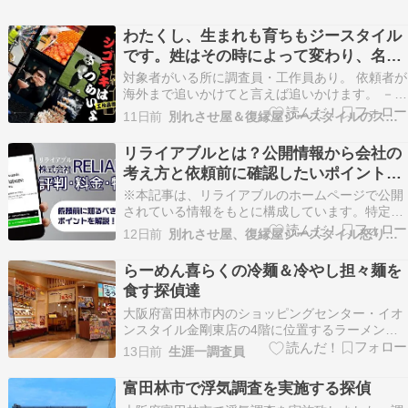
わたくし、生まれも育ちもジースタイル
です。姓はその時によって変わり、名も
変わる、人呼んでジースタイルシゴデキ
対象者がいる所に調査員・工作員あり。 依頼者が
工作員。
海外まで追いかけてと言えば追いかけます。 －対
象者の職場に潜入して！ この指示は工作員にとっ
11日前
別れさせ屋＆復縁屋ジースタイルのスタッフブログ
ての醍醐味です。 まったく知らない業界を体験で
きるチャンスです。 そして、ワタシは仕事がデキ
リライアブルとは？公開情報から会社の
る。 いわゆる”シゴデキ”だ。 今回、潜入したア
考え方と依頼前に確認したいポイントを
ル…
解説
※本記事は、リライアブルのホームページで公開
されている情報をもとに構成しています。特定の
会社を評価・批判することを目的とした記事では
12日前
別れさせ屋、復縁屋ジースタイル怒り心頭ブログ
ありません。公開されている情報から、依頼前に
確認しておきたいポイントや判断基準を整理して
らーめん喜らくの冷麺＆冷やし担々麺を
います。 別れさせ屋リライアブルについて調べて
食す探偵達
いると、 実…
大阪府富田林市内のショッピングセンター・イオ
ンスタイル金剛東店の4階に位置するラーメン屋
さん「大阪の味 らーめん 喜らく」を訪れまし
13日前
生涯一調査員
た。私は「冷麺」の絶品炒飯（温玉炒飯）セット
をいただきました。同行の調査員は「冷やし担々
富田林市で浮気調査を実施する探偵
麺」の絶品炒飯セットをいただいておりました。