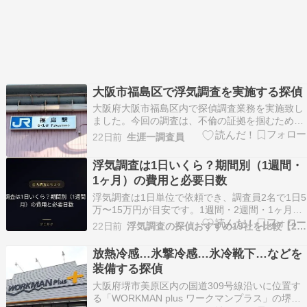
大阪市福島区で浮気調査を実施する探偵
大阪府大阪市福島区内で探偵調査業務を実施致し
ました。今回の調査は、不倫の証拠を掴むための
浮気調査です。猛暑の中、思わぬ動きをした対象
22日前
生涯一調査員
者を追いかけてダッシュをした探偵達です。
（笑）朝から夜までの調査となって、帰路につい
浮気調査は1日いくら？期間別（1週間・
たのは午後11時前でした。帰路の道中で、私が
1ヶ月）の費用と必要日数
「ちょっと頭が痛い…
浮気調査は1日単位で依頼でき、調査員2名で1日5
万〜15万円が目安です。1週間・2週間・1ヶ月の
総額シミュレーション、24時間張り込みの費用、
22日前
浮気調査の探偵おすすめ19社を比較【2026年最新】
証拠取得に必要な日数、調査日数を減らす依頼前
の準備まで整理します。
放熱冷感…氷撃冷感…氷冷靴下…などを
装備する探偵
大阪府堺市美原区内の国道309号線沿いに位置す
る「WORKMAN plus ワークマンプラス」の堺美