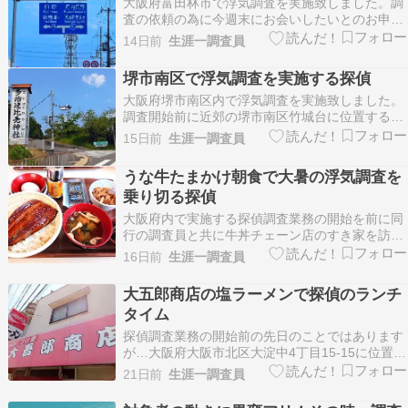
大阪府富田林市で浮気調査を実施致しました。調
ピリ辛は喉にく…
査の依頼の為に今週末にお会いしたいとのお申し
出がございました相談者の方とお会いするために
14日前
生涯一調査員
予定を空けていたのですが…中止となりまして、
本日は私の予定が空いておりました。その後、以
堺市南区で浮気調査を実施する探偵
前より何度かご依頼をいただいている他のご依頼
大阪府堺市南区内で浮気調査を実施致しました。
主様より『急な…
調査開始前に近郊の堺市南区竹城台に位置するス
ーパーマーケット「コノミヤ 竹城台店」を訪れま
15日前
生涯一調査員
した。調査現場に同行の調査員と共に張り込み中
の車内でいただくお弁当として「平成のから揚げ
うな牛たまかけ朝食で大暑の浮気調査を
弁当」を購入しました。ペットボトル飲料の「す
乗り切る探偵
ばらしいお茶…
大阪府内で実施する探偵調査業務の開始を前に同
行の調査員と共に牛丼チェーン店のすき家を訪れ
ました。 二十四節気は「大暑（たいしょ）」とな
16日前
生涯一調査員
り、一年でもっとも暑さが厳しく感じられる頃で
あります。 この暑さを乗り切る為に、私も調査員
大五郎商店の塩ラーメンで探偵のランチ
も「牛たまかけ朝食」のごはん大盛りに「鰻」を
タイム
プラスして…
探偵調査業務の開始前の先日のことではあります
が…大阪府大阪市北区大淀中4丁目15-15に位置す
るラーメン・つけ麺のお店「大吾郎商店」を訪れ
21日前
生涯一調査員
ました。私も、同行の調査員も共に「塩ラーメ
ン」をいただきました。スープを一口飲んで…