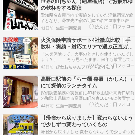
世界の山ちゃん（納屋橋店）でお疲れ様
阪府興信所｜浮気調査・探偵調査 公式ホームペー
の乾杯をする探偵
ジ ◆…
愛知県名古屋市内で実施をしていた浮気調査が終
了となり、滞在先の宿の近隣の名古屋市中区錦に
位置する居酒屋さん「世界の山ちゃん 納屋橋店」
41日前
生涯一調査員
を訪れました。 名古屋市内で宿泊を要する探偵調
査業務（出張調査）の際には、天然温泉の大浴場
火災保険申請サポート4社徹底比較｜手
を備えているビジネスホテルを利用することが多
数料・実績・対応エリアで選ぶ正直ガイ
く、中でも…
ド
「火災保険って、火事のときしか使えないんでし
ょう？」 ――そう思ったまま、何年も放置してい
た屋根の傷や、台風の翌朝に気になっていたカー
42日前
びわおちゃんブログ - ようこそ
ポートの凹み。実は今すぐ、申請できる可能性が
あります。 火災保険は火災だけではなく、台風・
高野口駅前の「らー麺 嘉辰（かしん）」
大雪・雹・落雷など自然災害全般に対応していま
にて探偵のランチタイム
す。何度使…
探偵調査業務の実施前にJR和歌山線の高野口駅前
の和歌山県橋本市高野口町名倉1017-6に位置する
ラーメン屋さん「らー麺 嘉辰（かしん）」を訪れ
44日前
生涯一調査員
ました。私は、「鶏そば」＋「チャーシュー丼」
がセットになったランチセットをいただきまし
【帰省から戻りました】変わらないよう
た。鶏そばは、「らー麺 嘉辰」の定番メニューだ
で少しずつ変わっていくもの
そう…
帰省から戻りました 変わらないようで少しずつ変