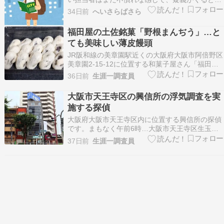
度連絡をしてくる。その度に、こちらも右往左
34日前
へいさらばさら
往・・・でも、見方を変えるとすごいこと。だっ
て、3月末に異動があって、全く知らない部署に
福田屋の土佐銘菓「野根まんぢう」…と
来て仕事内容の学習はもちろん、流れを把握して
ても美味しい薄皮饅頭
いきなり何人もの…
JR阪和線の美章園駅近くの大阪府大阪市阿倍野区
美章園2-15-12に位置する和菓子屋さん「福田屋
大阪店」を訪れました。 訪問の目的は、こちらの
36日前
生涯一調査員
お店で販売されている和生菓子の土佐銘菓「野根
まんぢう」を購入することでした。 土佐銘菓「野
大阪市天王寺区の興信所の浮気調査を実
根まんぢう」は、しっとりとしていてなめらか
施する探偵
な…
大阪府大阪市天王寺区内に位置する興信所の探偵
です。まもなく午前6時…大阪市天王寺区生玉前
町の大阪府興信所本社事務所より浮気調査の調査
37日前
生涯一調査員
現場へと出発です。（上記の画像は本社事務所の
あるビルです）因みに私も、今回の浮気調査に同
行の調査員も、共に南大阪在住なので、午前5時
に自宅を出発し…