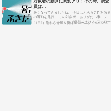
対象者の動きに異変アリ！その時、調査
「旨いっ！」と呟く私と調査員です。牛すじ丼も
員は…
いただきまし…
暑くなってきましたね。 今日はとある男性対象者
の退勤を尾行。 この対象者、ありがたい事にノー
残業、定時退勤！調査員的に助かります笑 今日も
21日前
別れさせ屋＆復縁屋ジースタイルのスタッフブログ
今日とて対象者は定時退勤。 週末ともあり、何か
動きがあるかもしれない。そう思いながら対象者
の後を追う。 ー数分後ー あれ？いつもここで電
車乗る…