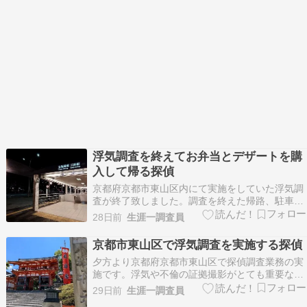
浮気調査を終えてお弁当とデザートを購
入して帰る探偵
京都府京都市東山区内にて実施をしていた浮気調
査が終了致しました。調査を終えた帰路、駐車場
へと向かう前に京阪電車三条駅の改札前にある
28日前
生涯一調査員
「もより市」という売店に立ち寄り、帰宅後の晩
ごはんのお弁当とデザートを購入することにしま
京都市東山区で浮気調査を実施する探偵
した。私は「肉厚で脂がのってる！うな丼」、同
夕方より京都府京都市東山区で探偵調査業務の実
行の調査員は「パ…
施です。浮気や不倫の証拠撮影がとても重要な浮
気調査（不倫調査・不貞調査）となります。以前
29日前
生涯一調査員
にも何度か浮気調査をご依頼をいただいているご