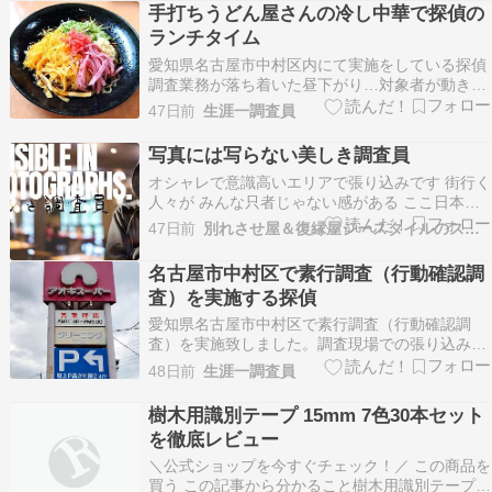
手打ちうどん屋さんの冷し中華で探偵の
ランチタイム
愛知県名古屋市中村区内にて実施をしている探偵
調査業務が落ち着いた昼下がり…対象者が動き出
す頃合いを見計らって、再び調査を実施する夕方
47日前
生涯一調査員
迄には暫く時間に余裕がありましたので、近郊の
うどん屋さん「手打ちうどん いしざわ」を訪れま
写真には写らない美しき調査員
した。 お昼時には、多くの人が訪れるお店なの
オシャレで意識高いエリアで張り込みです 街行く
で、訪れるに…
人々が みんな只者じゃない感がある ここ日本で
朝っぱらから サングラスかけて 帽子深々とかぶ
47日前
別れさせ屋＆復縁屋ジースタイルのスタッフブログ
ってキメキメの服着てる人達が 行き交ってること
ってあんの？ 今は対象が外出する際に必ず通る道
名古屋市中村区で素行調査（行動確認調
沿いにある ザ・オシャレカフェで張り込んでいま
査）を実施する探偵
す …
愛知県名古屋市中村区で素行調査（行動確認調
査）を実施致しました。調査現場での張り込み調
査は同行の調査員に任せて、私はほんの少しの時
48日前
生涯一調査員
間、調査現場を離れて近隣の名古屋市中村区川前
町501に位置するスーパーマーケット「アオキス
樹木用識別テープ 15mm 7色30本セット
ーパー 八田店」を訪れました。目的は張り込み中
を徹底レビュー
の車内でいた…
＼公式ショップを今すぐチェック！／ この商品を
買う この記事から分かること樹木用識別テープの