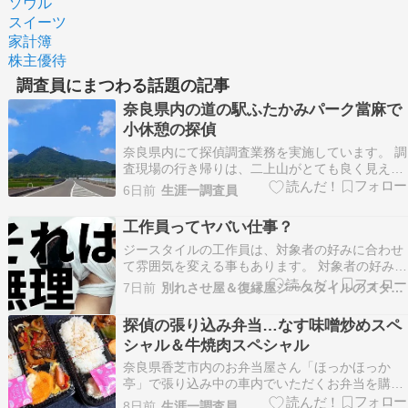
ソウル
スイーツ
家計簿
株主優待
調査員にまつわる話題の記事
奈良県内の道の駅ふたかみパーク當麻で
小休憩の探偵
奈良県内にて探偵調査業務を実施しています。 調
査現場の行き帰りは、二上山がとても良く見える
道路を走行しております。 調査現場からも、少し
6日前
生涯一調査員
開けた場所では見える角度は異なりますが二上山
を望むことが出来ます。 小腹が空いた私と同行の
工作員ってヤバい仕事？
調査員がトイレ休憩を兼ねて、二上山の麓の「道
ジースタイルの工作員は、対象者の好みに合わせ
の駅 ふ…
て雰囲気を変える事もあります。 対象者の好みに
合わせた服装や髪形をリクエストされる事もしば
7日前
別れさせ屋＆復縁屋ジースタイルのスタッフブログ
しば。 工作の日だけスーツ出勤してくる人、黒髪
からド派手な金髪になる人など見ていて面白い。
探偵の張り込み弁当…なす味噌炒めスペ
しかもそれが、みんな似合っているんです。 正
シャル＆牛焼肉スペシャル
直、めちゃ…
奈良県香芝市内のお弁当屋さん「ほっかほっか
亭」で張り込み中の車内でいただくお弁当を購入
しました。 私は「なす味噌????炒めスペシャ
8日前
生涯一調査員