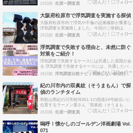
原店を訪れました。朝7:00から営業されておられ
23日前
生涯一調査員
るので、近郊の調査現場であれば午前中の調査開
始前でも立ち寄れるので重宝しております。本日
大阪府松原市で浮気調査を実施する探偵
は大阪市内にて午後からの調査開始なので、余…
大阪府松原市内で浮気や不倫の証拠撮影が重要な
浮気調査を実施致しました。今回のご依頼は、近
鉄南大阪線の河内松原駅近郊に勤めている対象者
25日前
生涯一調査員
を張り込み、勤務先を出てから帰宅する迄の行動
を把握して、その状況に応じて証拠撮影を実施す
浮気調査で失敗する理由と、未然に防ぐ
るものです。調査開始前に近隣のショッピングセ
対策をご紹介！
ンター内にある…
浮気調査で失敗するケースには共通した原因があ
る 浮気調査で失敗するケースには、共通したパタ
ーンがあります。依頼前にその原因を知っておく
26日前
浮気調査比較ナビ｜失敗しない探偵社の選び方！
ことで、同じ失敗を事前に避けることができま
す。 調査後に「証拠が使えない」「費用だけかか
紀の川市内の双眞紋（そうまもん）で探
った」という事態は、準備と探偵社選びで大部分
偵のランチタイム
が防げます。…
和歌山県紀の川市粉河451-1の国道24号線沿いに
位置するラーメン屋さん「双眞紋（そうまも
ん）」を訪れました。以前には和歌山方面での調
26日前
生涯一調査員
査の際などに時々訪れていたお店なのですが、営
業時間内に訪問するタイミングなどが合わずに、
嗚呼！懐かしのゴールデン洋画劇場 Vol.
今回は約1年半ぶりの訪問です。私は「塩中華そ
071
ば」をいただ…