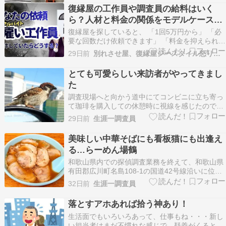
依頼主様からのリピート調査ではありますが、過
復縁屋の工作員や調査員の給料はいく
去になぜかしら祇園祭の時期に京都からのご依頼
ら？人材と料金の関係をモデルケースで
が多く、京都市…
考えてみます
復縁屋を探していると、 「1回5万円から」 「必
要な回数だけ依頼できます」 「料金を抑えられま
す」 といった説明を見かけることがあります。
29日前
別れさせ屋、復縁屋ジースタイル怒り心頭ブログ
その一方で、 「実際に現場へ出る工作員や調査員
は、どのような人なのだろう。」 「どのくらいの
とても可愛らしい来訪者がやってきまし
給料で働いているのだろう。」 と疑問を持つ方
た
も…
調査現場へと向かう道中にてコンビニに立ち寄っ
て珈琲を購入しての休憩時に視線を感じたので、
ふと目をやるととても可愛らしい来訪者がドアミ
29日前
生涯一調査員
ラーにやって来ていました。エンジンもかかって
いる状態ですが、とても人馴れしている雀ちゃん
美味しい中華そばにも看板猫にも出逢え
ですね。同行の調査員と共にほっこりとしたひと
る…らーめん場鶴
ときでした。本…
和歌山県内での探偵調査業務を終えて、和歌山県
有田郡広川町名島108-1の国道42号線沿いに位置
するラーメン屋さん「らーめん場鶴（ばつる）」
32日前
生涯一調査員
を訪れました。 中華そば（和歌山ラーメン）のお
店ですが、こちらのお店には、看板猫のトラちゃ
落とすアホあれば拾う神あり！
んが居るということをSNSで拝見しておりました
生活面でもいろいろあって、仕事もね・・・新し
ので…
い担当者はまだ不慣れな感じで、疑義がくると都