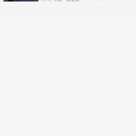
ル」弁当です。同行の調査員は「牛焼肉スペシャ
ル」弁当です。 スペシャルなのでボリュームたっ
ぷりでした。 暑さに負けぬよう、しっかりと食べ
て、猛暑の…