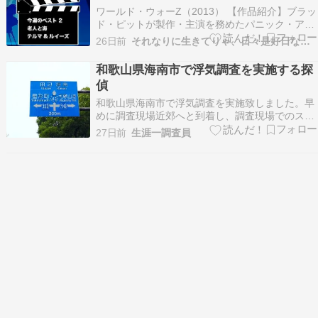
ワールド・ウォーZ（2013） 【作品紹介】ブラッ
ド・ピットが製作・主演を務めたパニック・アク
ション大作。 謎のウイルスによって凶暴化した
26日前
それなりに生きてりゃ、日々是好日なり！
人々が世界各地で急増し、人類は滅亡の危機に直
面する。元国連調査員のジェリーは、妻や子ども
和歌山県海南市で浮気調査を実施する探
たちと車で移動中、突然発生した大混乱に巻き込
偵
まれ、感…
和歌山県海南市で浮気調査を実施致しました。早
めに調査現場近郊へと到着し、調査現場でのスタ
ンバイを前に海南市内に位置するスーパーマーケ
27日前
生涯一調査員
ット「SUPER DELICIOUS HIRO」を訪れまし
た。晩ごはんは浮気調査を終えた帰路でいただく
ものとして、お弁当類は購入せずに、小腹を満
た…