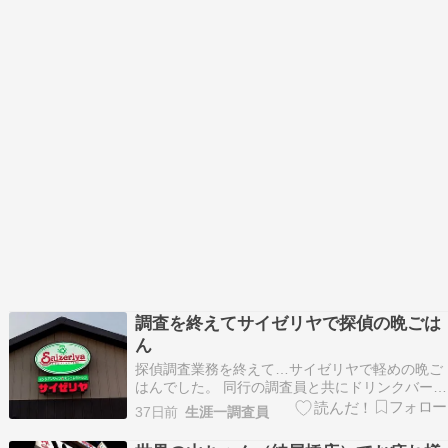
調査を終えてサイゼリヤで探偵の晩ごは
ん
探偵調査業務を終えて…サイゼリヤで軽めの晩ご
はんでした。 同行の調査員と共にドリンクバーで
いただきました。 美味しかったです。 ご馳走様
37日前
生涯一調査員
でした。 明日も気合を入れて、そして臨機応変
に、探偵調査業務に取り組みたいと思います。 大