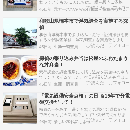
わっていくもの こんにちは。 親を想うご家族の
かかりつけ看護師、三浦千枝です。 一週間の帰省
45日前
元ナースだから安心相談 快適おうち介護
を終えて、無事に富士宮へ戻ってきました。 台風
接近と線状降水帯発生の情報が出ていたため移動
和歌山県橋本市で浮気調査を実施する探
が心配でしたが、 不思議なことに移動中は雨がや
偵
み、…
和歌山県橋本市で張り込み・尾行・証拠撮影を要
する探偵調査業務「浮気調査」を実施致しまし
た。この生涯一調査員（探偵・興信所ブログ）の
45日前
生涯一調査員
アメブロを訪れてくださっている方はよくご存知
でしょうが…和歌山の探偵か？和歌山の興信所
探偵の張り込み弁当は松屋のふわたまう
か？などと知人に言われる位、橋本市や紀北地域
な丼弁当！
をはじめ、和歌山県…
素行調査の調査現場にて張り込みを実施中の車内
でランチタイムでした。本日の張り込み弁当は、
松屋の「ふわたまうな丼弁当」です。長時間の張
45日前
生涯一調査員
り込みにも耐えられるように、うなぎでパワーア
ップです。（笑）ごはん大盛り無料とのことで、
「電気設備安全点検」の日 ＆15年で分電
私も同行の調査員も大盛りにしました。画像では
盤交換だって！
大盛りって感じ…
梅雨の一休みで、暑くも無く気温24℃ 湿度57％
で爽やかなお天気 過ごしやすい気候で助かります
「電気設備安全点検」の日 午後に「電気設備安全
46日前
楽しい70代にしよう！
点検」でした（4年に一度） 調査員の方は空調服