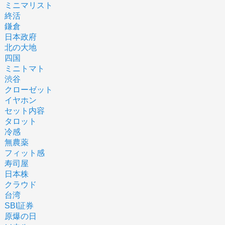
ミニマリスト
終活
鎌倉
日本政府
北の大地
四国
ミニトマト
渋谷
クローゼット
イヤホン
セット内容
タロット
冷感
無農薬
フィット感
寿司屋
日本株
クラウド
台湾
SBI証券
原爆の日