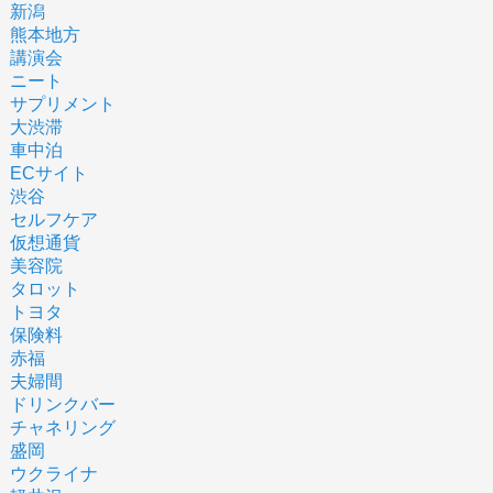
新潟
熊本地方
講演会
ニート
サプリメント
大渋滞
車中泊
ECサイト
渋谷
セルフケア
仮想通貨
美容院
タロット
トヨタ
保険料
赤福
夫婦間
ドリンクバー
チャネリング
盛岡
ウクライナ