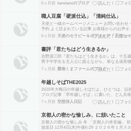
かい！ でも来週から又寒くなるらしい この温さ
6ヶ月前
tarutaruのブログ
緩んだ身体に堪えるやろな〜 さて、今日は朝か
火曜日のお泊りの準備して… そして午後 前々か
職人豆腐「硬派仕込」「清純仕込」
気になってた桜の木を 植え替えするなら…
天使と一緒ホームページメニュー お問い合わせ
予約 よく読まれている記事 お客様からのお声オ
ラインチャットリーディングセッション「占い
6ヶ月前
窓」（新宿池袋渋谷銀座横浜難波の占い館バラ
ン運営）出演中！占いの窓サイト内メールから
書評「君たちはどう生きるか」
がけくださいませ。香里園サロンは2023年４月
吉野源三郎『君たちはどう生きるか』は、十五
男子中学生を主人公に据えながら、単なる成長
の枠を大きく超え、人がいかに生きるべきかと
7ヶ月前
愛南くまファームのブログ
普遍的問いを、静かで粘り強い思索として読者
げかける作品である。本書が書かれた時代背景
年越しそばTHE2025
えば、昭和後期にしばしば象徴的に語られる「
だ…
2025年大晦日の年越しそばだよ。ひとつは、以
ブログ記事「早年越しそば」に書いた、どん兵
ぷらそばだよ。豆腐屋豆蔵で手に入れたお宝探
7ヶ月前
空想俳人日記
一つ、そのままでも食べられるがんもも入れた。
一つは、焼き日本蕎麦だよ。豚肉やソーセージ
京都人の密かな愉しみ、に頷いたこと
松菜を炒めて、そこへ日本蕎麦ぶちこんで、お
京都人の密かな愉しみ 冬 「京都人の本音編」 
放送日 12月4日(木)午後6:29 ２０２６年１月ス