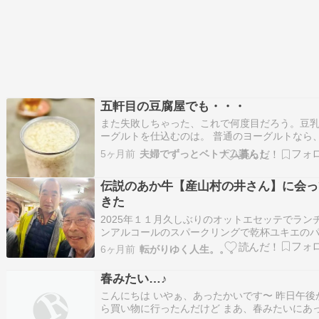
五軒目の豆腐屋でも・・・
また失敗しちゃった、これで何度目だろう。豆
ーグルトを仕込むのは。 普通のヨーグルトなら
ゃんとできるんだけどね〜。 牛乳とヨーグルト
5ヶ月前
夫婦でずっとベトナム暮らし
容器に入れて、ヨーグルトメーカーにセットす
翌朝には、ちゃんと固まっている。めっちゃ楽！
伝説のあか牛【産山村の井さん】に会っ
かも美味しい。 毎日の楽しみだけど、少し軽…
きた
2025年１１月久しぶりのオットエセッテでラン
ンアルコールのスパークリングで乾杯ユキエの
イヤもメニューに載っているよ♪今日は特別メニ
6ヶ月前
転がりゆく人生。。。
ー井さんのあか牛ユキエのパパイヤと一緒に♬
ェフは今年大きな賞を２つも受賞しました！202
春みたい…♪
１月２５日王様に誘われて井さんのドキュメン
こんにちは いやぁ、あったかいです〜 昨日午後
ら買い物に行ったんだけど まあ、春みたいにあ