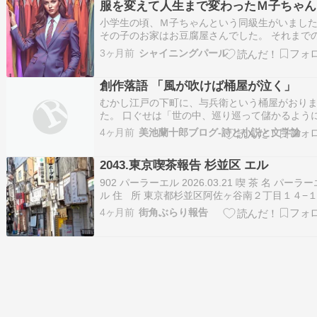
服を変えて人生まで変わったＭ子ちゃん
来上がり。 味も量も申し分なし。 息子はヨ…
小学生の頃、Ｍ子ちゃんという同級生がいまし
その子のお家はお豆腐屋さんでした。 それまで
子ちゃんはどちらかと言えば地味なイメージで
3ヶ月前
シャイニングパール
た。 そんな或る時、担任の先生に Ｍ子ちゃんの
母様が亡くなられた事を、知らされました。 Ｍ
創作落語 「風が吹けば桶屋が泣く」
ゃんの、気持ちを考えると私は心が痛みました
むかし江戸の下町に、与兵衛という桶屋がおり
た。 口ぐせは「世の中、巡り巡って儲かるよう
きてらぁ」で、やたら因果話が好きな男です。 
4ヶ月前
美池蘭十郎ブログ-詩と小説と文学論
年の春、ものすごい大風が吹いた。 土ぼこりが
い、長屋の障子は破れ、通りの犬まで耳を伏せ
2043.東京喫茶報告 杉並区 エル
げ回る。 与兵衛は店先で腕を組みながら、にや
902 パーラーエル 2026.03.21 喫 茶 名 パーラー
ル 住 所 東京都杉並区阿佐ヶ谷南２丁目１４−
最 寄 駅 中央本線 阿佐ヶ谷駅 ー１ー 2026.3.21
4ヶ月前
街角ぶらり報告
【土】 11:35 中央線に乗り阿佐ヶ谷で下車する
だったのですが、中野を出て高円寺に到着し…