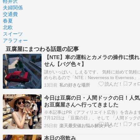
軽井沢
夫婦関係
交通費
春夏
北欧
スイーツ
アラフォー
豆腐屋にまつわる話題の記事
【NTE】車の運転とカメラの操作に慣れ
せん【バグ色々】
謎がいっぱい。しえるです。 気軽に始めて気軽
められるので「NTE：Neverness to Everness」
番進めやすいと思うのですが、ストーリーの多
13日前
私の好きな場所
全然進んでいる気がしませんｗ この先、「NTE
Neverness to Everness」の内容に触れています
今日は豆腐の日・人間ドックの日！人気
の…
お豆腐屋さんへ行ってきました
※本記事はPR（アフィリエイト広告）を含みま
7月12日は 「豆腐の日」、そして 「人間ドック
日」 です。どちらも「健康」を意識するきっか
25日前
楽天最安値お悩み解決ナビ
なる日だなと思い、昨日は前から気になってい
気のお豆腐屋さ...
本日の宿飲み