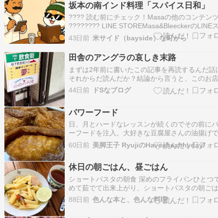
坂本の南インド料理「スパイス日和」
???? 読む前にチェック！Masaの他のコンテン
???????? LINE STOREMasa&BleeckerのLINE
ンプ一覧line.me ???? SubstackMasa | Fintech / 
43日前
米サイド（bayside）な町から
Navigatorsubstack.com/@baron…
田舎のアングラの哀しき末路
まずは2年前に書いたこの記事を再読するんだ話
それからだ読んだか？結論から言うと、このお
閉店してしまった昨年だったか、それくらいの
44日前
ドSなブログ
しい話としては知っていたんだけど、背中痛も
て帰省していなかったので未確認のまま時は過
パワーフード
ようやく今日、久々の帰省ついでに見てきたわ
何…
日、月とハードなレッスンが続くのでその前に
ーフードを注入。大好きな豆腐屋さんの油揚げ
本薄味で多くの友人達に何を作っても薄いと言
60日前
美脚王子 RyujiのHaveahealthyday!
る私が唯一濃い目の味付けで作るのはお稲荷さ
大好きな鶏肉屋さんの鶏竜田。生まれ育った土
休日の朝ごはん、昼ごはん
食材や水幼少期に食べていたものは格別。何か
院…
ショートパスタの朝食 深めのフライパンひとつ
めて茹でて出来上がり、ショートパスタの朝ご
です。 オリーブオイルでトマトとニンニク、セ
88日前
色んな本と、色んな料理
（葉も）を炒めて塩コショウ。 水とショートパ
とコンソメ、ハムを手でちぎって加えて煮込め