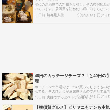
能代の居酒屋での粗相を反省し、その後宿飲み
いています。居酒屋を訪ねたい町に泊まらない
がたまたま続いたという事情もありますが、こ
35日前
無為是人生
六日連続です。今日は記事が少なかったことも
り、宿での晩酌を紹介します。私の晩酌の肴は
または厚揚げ、野菜、魚か肉どちらかの主菜と
三段構…
40円のカッテージチーズ？！と40円の
理
ホーチミンの市場では、つい買ってしまうもの
んでる。そのひとつが豆腐屋さんのできたて豆
ビニール袋にたっぷり入って500mlほど。値段は
43日前
夫婦でずっとベトナム暮らし
5,000ドン前後、日本円で30円くらい。安い、安
ぎる！ しかも、おいしい。そのまま飲んでもい
【横須賀グルメ】ビリヤニもナンも本気
れど、我が家のお気に入りは「なんちゃって…