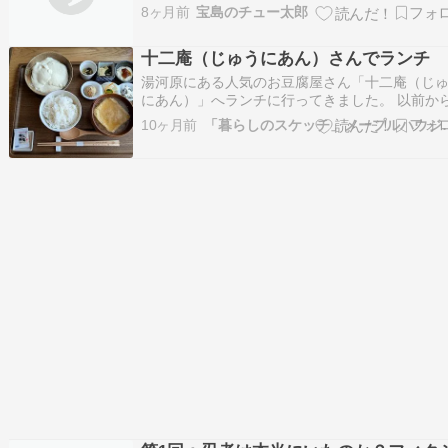
トするプレミアムドラマ「京都人の密かな愉しみ
8ヶ月前
宝島のチュー太郎
ｏｕｇｅ－継承ー」の放送に先立ち、かつての
都人の密かな愉しみ」第１シリーズ３０分版を
十二庵（じゅうにあん）さんでランチ
本一挙再放送。毎週木曜日午後６…
湯河原にある人気のお豆腐屋さん「十二庵（じ
にあん）」へランチに行ってきました。 以前か
判を聞いていて気になっていたお店ですが、期
10ヶ月前
「暮らしのスケッ
裏切らない美味しさでした。 この日は「できた
うふ御膳（特別）」と「納豆食べ比べ」を注文。
ず運ばれてきたのは、湯気の立つできたて豆腐