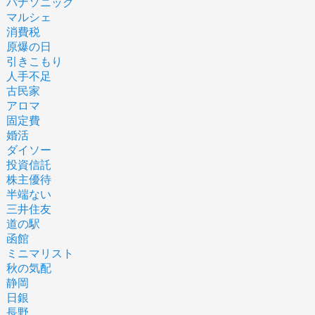
パナソニック
マルシェ
消費税
原爆の日
引きこもり
人手不足
古民家
アロマ
固定費
婚活
ダイソー
投資信託
株主優待
半端ない
三井住友
道の駅
函館
ミニマリスト
秋の気配
静岡
日銀
長野