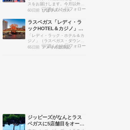
スをお届けします。今月以外の
ニュースはこちらから Xでもラ
60日前
びばラスベガス
スベガス情報を投稿していま
す。@biba_lasvegasフォロー
ラスベガス「レディ・ラ
してね！ アメリカは今年建国
ックHOTEL＆カジノ」
250周年。これを記念し、ラス
（懐かしいベガスのカジ
ベガスでは6月と7月の毎週土曜
「レディ・ラック・ホテル＆カ
に花火大会をおこないます。写
ノ図鑑）
ジノ」（ラスベガス・ダウンタ
真は花火大…
ウン地区） 続きを読む >>
65日前
アメリカ放浪記
ジッピーズがなんとラス
ベガスに5店舗目をオープ
ン〜♪