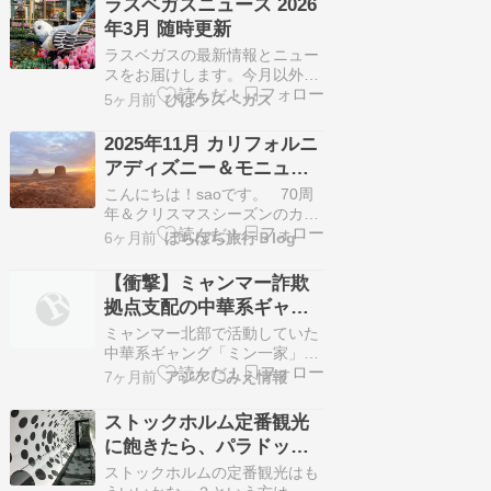
ラスベガスニュース 2026
してね！ 画像↑はベラージオホ
年3月 随時更新
テル植物園に展示されている花
で描いたブルーノ・マーズ。植
ラスベガスの最新情報とニュー
物園の展示はこちらから。ブル
スをお届けします。今月以外の
ーノはベラー…
ニュースはこちらから Xでもラ
5ヶ月前
びばラスベガス
スベガス情報を投稿していま
す。@biba_lasvegasフォロー
2025年11月 カリフォルニ
してね！ ”2026 is the new
アディズニー＆モニュメ
2016”がSNSでトレンドという
ントバレー周遊旅行記⑪ 6
ことで2016年を振り返ってみま
こんにちは！saoです。 70周
した。写真は日本…
日目・前半 圧倒的絶景！
年＆クリスマスシーズンのカリ
フォルニアディズニーに行きた
モニュメントバレー・オ
6ヶ月前
ぼちぼち旅行Ｂlog
い！ そんな思いがきっかけで始
フロードツアー
まった今回の旅。 特典航空券を
【衝撃】ミャンマー詐欺
最低マイル数で予約するため、
拠点支配の中華系ギャン
日程は10日間と少し長めになり
グ一家全員処刑！！！
ました。それならラスベガスま
ミャンマー北部で活動していた
で足を延ばそう。さらに日程に
中華系ギャング「ミン一家」が
余裕があるので…
全員処刑され、中国政府の強硬
7ヶ月前
アジア〇みえ情報
措置が話題に。ギャング掃討の
動きは続くのか？ 警視庁がつか
ストックホルム定番観光
んだ中国系マフィア・14Kの進
に飽きたら、パラドック
出 日本の暴力団に仲介したのは
スミュージアム
「チャイニーズドラゴン」だっ
ストックホルムの定番観光はも