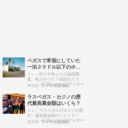
ベガスで常宿にしていた
一泊２０ドル以下のホテ
ルの現在は？
トシ：約２０年ぶりの追跡調
査。私がかつて７回訪れたラス
ベガス（９８年...続きを読む >>
18日前
アメリカ放浪記
ラスベガス・カジノの歴
代最高賞金額はいくら？
トシ：ラスベガスのカジノの歴
代・最高賞金額のベスト５！オ
ールタイムで...続きを読む >>
20日前
アメリカ放浪記