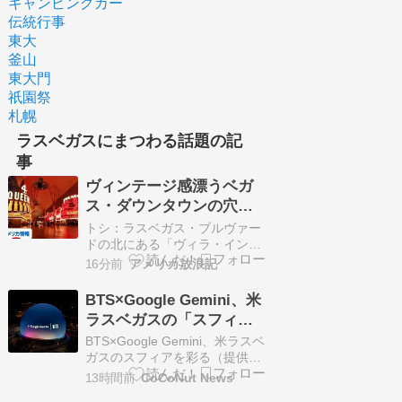
キャンピングカー
伝統行事
東大
釜山
東大門
祇園祭
札幌
ラスベガスにまつわる話題の記
事
ヴィンテージ感漂うベガ
ス・ダウンタウンの穴場
の宿「ヴィラ・イン・モ
トシ：ラスベガス・ブルヴァー
ーテル」
ドの北にある「ヴィラ・イン・
モーテル」一泊...続きを読む >>
16分前
アメリカ放浪記
BTS×Google Gemini、米
ラスベガスの「スフィ
ア」をジャック！圧巻の
BTS×Google Gemini、米ラスベ
コラボが実現
ガスのスフィアを彩る（提供：
Googleコリア） Googleの最新
13時間前
CoCoNut News
AI「Gemini（ジェミニ）」とグ