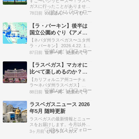
すご〜いジッピーズ〜！ラスベ
ガスに行ったことがありません
がラスベガスだけで5店舗っ
78日前
のほほん〜ハワイひとりごと♪
て、(写真はインスタから)ラス
ベガスにハワイの人が多いの⁇
【ラ・バーキン】後半は
って思ってしまった。ハワイの
国立公園めぐり《アメリ
人がラスベガスに旅行に行く人
カ横断レンタカー旅22日
は多いみたいだよね。アロハス
【ネバダ州ラスベガス〜ユタ州
トリートさんの記事に、ジッピ
目》
ラ・バーキン】 2026.4.22. 1ド
ーズがラスベガス5店舗めを
ル＝159.71円 晴れ、最高24／
87日前
世界一周 絶景めぐり
オ…
最低9℃ 走行距離：144.9マイル
（233.2km）、2時間55分 38日
【ラスベガス】マカオに
間のアメリカ・レンタカー横断
比べて楽しめるのか？
旅も21日目。いよいよ後半戦に
《アメリカ横断レンタカ
突入です。 今までのルートを地
【カリフォルニア州コーチェ
図で見る…
ー旅20・21日目》
ラ〜ネバダ州ラスベガス】
2026.4.20〜21. 1ドル＝159.18
88日前
世界一周 絶景めぐり
円 晴れ、最高26／最低15℃ 走
行距離：294.1マイル
ラスベガスニュース 2026
（473km）、5時間23分 3日間
年5月 随時更新
のコーチェラ・フェスティバル
が終わりました。 最終日のライ
ラスベガスの最新情報とニュー
ブは深夜12時まで。テント…
スをお届けします。今月以外の
ニュースはこちらから Xでもラ
3ヶ月前
びばラスベガス
スベガス情報を投稿していま