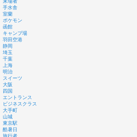
来場者
手水舎
室蘭
ポケモン
函館
キャンプ場
羽田空港
静岡
埼玉
千葉
上海
明治
スイーツ
大阪
四国
エントランス
ビジネスクラス
大手町
山城
東京駅
酷暑日
旅行者