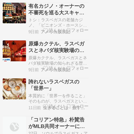
有名カジノ・オーナーの
不審死を巡る大スキャン
ダル事件！（ベガスの事
トシ：ラスベガスの老舗カジ
件簿）
ノ、「ビニオンズ・ホースシュ
ー・カジノ」の...続きを読む >>
9日前
アメリカ放浪記
原爆カクテル、ラスベガ
スとネバダ核実験場の知
られざる歴史。
原爆カクテル、ラスベガスとネ
バダ核実験場の知られざる歴
史。 続きを読む >>
9日前
アメリカ放浪記
誇れないラスベガスの
「世界一」
本質的に「世界一を作ること」
そのものが、ラスベガスという
街なのかもしれない 世界最大級
11日前
生きることは 旅すること
のLED施設「スフィア」地球上
の球体建造物として最大高さ
「コリアン特急」朴賛浩
112m、幅157m 世界最高クラス
がMLB共同オーナーに！
のショーや常設公演、シルクド
ラスベガス・アスレチッ
ソレイユだけでも常設は５作品
27日、ソウルでラスベガス・ア