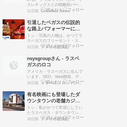
そして世界トップレベルのカジ
クスへ電撃投資で韓国人
スレチックスとの戦略的パート
ノ売上（写真は…
ナーシップ締結会見を開き、ジ
メジャーリーガー輩出へ
11日前
CoCoNut News
ョン・フィッシャー・オーナー
と握手を交わす朴賛浩（左）。
引退したベガスの伝説的
聯合ニュース 「コリアン特急」
な路上パフォーマーにつ
こと朴賛浩（パク・チャンホ、
いての追跡調査です！
53）が、ついにメジ […]
トシ：写真の人物は、かつてラ
スベガスのフリーモント・スト
リート（ダウ...続きを読む >>
12日前
アメリカ放浪記
nsysgroupさん - ラスベ
ガスのロコ
アメリカ・ラスベガスに住んで
います。SEO、Web開発、デジ
タルマーケティングに携わって
16日前
トラベロコ ロンドン情報
います。ビジネスのオンライン
集客や検索エンジン最適化につ
有名映画にも登場したダ
いて情報交換できればうれしい
ウンタウンの老舗カジノ
です。よろしくお願いします。
（ベガスのカジノ図鑑＃
]]>
トシ：私がかつて常宿にしてい
24）
たラスベガス・ダウンタウンの
「ゴールド・...続きを読む >>
18日前
アメリカ放浪記