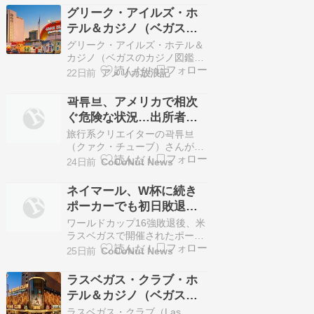
グリーク・アイルズ・ホ
テル＆カジノ（ベガスの
カジノ図鑑＃21）
グリーク・アイルズ・ホテル＆
カジノ（ベガスのカジノ図鑑＃
21） かつてラスベガスに存在
22日前
アメリカ放浪記
した...続きを読む >>
곽튜브、アメリカで相次
ぐ危険な状況…出所者か
ら薬物で倒れたホームレ
旅行系クリエイターの곽튜브
スまで「恐怖」
（クァク・チューブ）さんが、
アメリカ旅行中に予期せぬ状況
24日前
CoCoNut News
に立て続けに直面し、緊張感を
あらわにしました。 13日、チ
ネイマール、W杯に続き
ャンネル「곽튜브」には『深刻
ポーカーでも初日敗退…
な物価に衝撃を受けたラスベガ
ラスベガスWSOP参加に
ス旅行記－アメリカ（1） […]
ワールドカップ16強敗退後、米
批判の声
ラスベガスで開催されたポーカ
ー大会に出場したが、初日で敗
25日前
CoCoNut News
退したネイマール。オ・グロボ
SNS ブラジルサッカーの看板選
ラスベガス・クラブ・ホ
手ネイマール（34・サントス）
テル＆カジノ（ベガスの
が、ワールドカップ敗退の悔し
カジノ図鑑＃19）
さが癒えぬまま世 […]
ラスベガス・クラブ（Las