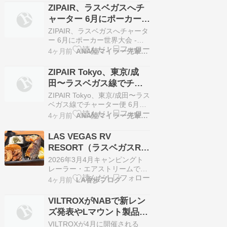
す。@biba_lasvegasフォロー
ZIPAIR、ラスベガスへチ
してね！ NHLベガス・ゴールデ
ャーター 6月にポーカー世
ン・ナイツはプレーオフ2回戦
界大会
に進みました。写真はナイツの
ZIPAIR、ラスベガスへチャータ
ジャージを着るシーザー像（シ
ー 6月にポーカー世界大会 -
ーザーズパ…
Aviation Wire 続きを読む
4ヶ月前
ANA陸マイラー先輩方の知恵
ZIPAIR Tokyo、東京/成
田〜ラスベガス線でチャ
ーター便 6月に1往復
ZIPAIR Tokyo、東京/成田〜ラス
ベガス線でチャーター便 6月に
1往復 - TRAICY 続きを読む
4ヶ月前
ANA陸マイラー先輩方の知恵
LAS VEGAS RV
RESORT（ラスベガスRV
リゾート）・RVパーク＆
2026年3月4月キャンピングト
日本のお弁当
レーラー・エアストリームでLA
からユタ州へロードトリップし
4ヶ月前
LA香歩ブログ
ました。旅行記です。 こんにち
は。 今回の内容は旅のスタート
VILTROXがNABで新レン
時になります。 ロサンゼルスを
ズ発表やLマウント製品の
出発し予定していたユタ州
展示を予告
Torreyへ行くまで距離があるの
VILTROXが4月に開催される