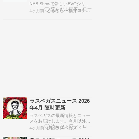
で（600マイル程）途中でどこ
NAB Showで新しいEVOシリー
かにステイ…
ズAPOレンズの正式発表や未発
4ヶ月前
とるなら〜福井ロケハン道中記〜
表のLマウントレンズを展示す
ることを予告しました。
VILTROX 2026年4月18日から
22日までラスベガスで開催され
るNAB Show 2026への出展を発
表。写真からシネマに…
ラスベガスニュース 2026
年4月 随時更新
ラスベガスの最新情報とニュー
スをお届けします。今月以外の
ニュースはこちらから Xでもラ
4ヶ月前
びばラスベガス
スベガス情報を投稿していま
す。@biba_lasvegasフォロー