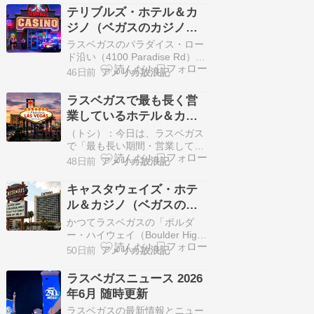
んな中ですっかりお気に入りの
テリブルズ・ホテル＆カ
マーケットで作っているお弁当
ジノ（ベガスのカジノ図
屋さん、２回もリピしました。
鑑＃10）
まずは牛丼 夫が買ってきたので
ラスベガスのパラダイス・ロー
すが、ラージサイズなのか滅茶
ド沿い（4100 Paradise Rd）に
苦茶量が多くて…
位置していた「テリ...続きを読
46日前
アメリカ放浪記
む >>
ラスベガスで最も長く営
業しているホテル＆カジ
ノは？
（トシ）：今日は、ラスベガス
で「最も長い期間・営業してい
る、あるいは...続きを読む >>
48日前
アメリカ放浪記
キャスタウェイズ・ホテ
ル＆カジノ（ベガスのカ
ジノ図鑑＃８）
かつてラスベガスの「ボルダ
ー・ハイウェイ（Boulder Hig...
続きを読む >>
50日前
アメリカ放浪記
ラスベガスニュース 2026
年6月 随時更新
ラスベガスの最新情報とニュー