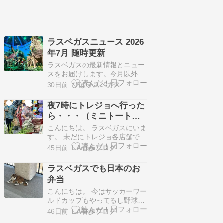
ラスベガスニュース 2026
年7月 随時更新
ラスベガスの最新情報とニュー
スをお届けします。今月以外の
ニュースはこちらから Xでもラ
30日前
びばラスベガス
スベガス情報を投稿していま
す。@biba_lasvegasフォロー
夜7時にトレジョへ行った
してね！ 写真はベラージオホテ
ら・・・（ミニトートバ
ル植物園夏の展示。記事はこち
ッグ発売６日目）
ら 【サマーリーグ】河村勇輝が
こんにちは。 ラスベガスにいま
出場 2026年7月7日 ペイサーズ
す。 未だにトレジョ各店舗で毎
v…
朝大行列になっているストライ
45日前
LA香歩ブログ
プミニトートバッグ。私は娘が
買ってくれたので行列には参加
ラスベガスでも日本のお
ぜずに遠目で眺めておりまし
弁当
た。ら。 発売６日目の夜7時に
（昨日）普通に買い物するため
こんにちは。 今はサッカーワー
にトレジョに立ち寄ったので
ルドカップもやってるし野球も
す。 え。 まじで。 普…
忙しいし（見るのに）梅も心配
46日前
LA香歩ブログ
だしで 食事はtogoばかり。 そ