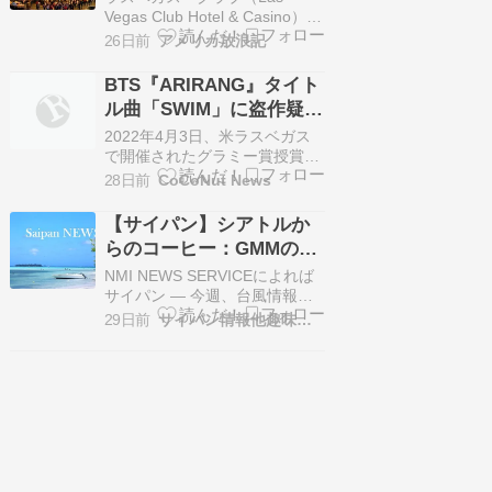
Vegas Club Hotel & Casino）
&nbs...続きを読む >>
26日前
アメリカ放浪記
BTS『ARIRANG』タイト
ル曲「SWIM」に盗作疑
惑…米国人作曲家3人が
2022年4月3日、米ラスベガス
HYBEを提訴
で開催されたグラミー賞授賞式
でパフォーマンスを披露する
28日前
CoCoNut News
BTSメンバー。ロイター＝聯合
ニュース 米国の無名作曲家たち
【サイパン】シアトルか
が、BTS（防弾少年団）の正規
らのコーヒー：GMMの
5集『ARIRANG（アリラン）』
PJ・ビクトリアへ、心か
のタイトル […]
NMI NEWS SERVICEによれば
らの感謝を込めて
サイパン — 今週、台風情報や
関連ニュースの合間に、『グッ
29日前
サイパン情報他趣味の色々
ド・モーニング・マリアナス
（GMM）』のデスクに一つの
小包が届きました。それは台風
とは無関係なものでしたが、こ
の番組の存在意義そのものを象
徴するような贈り物でした。そ
れは、シアトル…