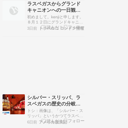
ループBTSがコラボレーション
ラスベガスからグランド
したティーザー映像が公開され
キャニオンへの一日観光
ました。 7日 […]
をお願いできるロコさん
初めまして。kenjiと申します。
募集いたします。
８月１２日にグランドキャニオ
ンの観光ガイドをして頂けるロ
3日前
トラベロコ ロンドン情報
コさんを探しています。 ホテル
はラスベガスのEncore Las
Vegasに宿泊予定です。11日チ
ェックイン13日チェックアウト
の予定です。お返事をお待ちし
ておりますので、よろしくお願
い…
シルバー・スリッパ、ラ
スベガスの歴史の分岐点
となった小さなギャンブ
トシ：画像は、「シルバー・ス
リング・ホール（ベガス
リッパ」というかつてラスベガ
スのストリッ...続きを読む >>
のカジノ図鑑#25）
6日前
アメリカ放浪記