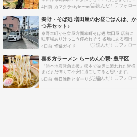
「今晩のおかずに如何でしょうか？」という副題
4日前
カマクラstyle〜muse
がついていて、いつもの日本料理のお稽古より少
し身近な食材を使って手軽にできるというお稽古
秦野・そば処 増田屋のお昼ごはんは、か
です。煮物椀 鮎素麺一夜干して腹合わせにして焼
つ丼セット♪
いた鮎、鮎…
秦野本町から曽屋方面幸町そば処 増田屋 店前に
駐車場ありけっこう停めれそう 各地にある増田屋
さんココも・・ふつうの増田屋さん♪ 白暖簾に幸
4日前
怪猫ガイド
町 増田屋 蕎麦屋然とした雰囲気。 増田屋の看板
が立派！ お昼は、客入りよく・・クルマで来る人
喜多方ラーメン らーめん心繋~豊平区
も多い。 ラーメンもある町蕎麦♪ メニュー多い…
『熊本地震緊急支援』熊本で被災に遭われた皆様
まだまだ怖くて不安に過ごしてると思います。私
も胆振東部地震で3日間停電になって暗闇で過ご
5日前
毎日晩酌とダーリンご飯
したことを思い出します。電気が通ってからは被
災…ameblo.jpママ退院日今回の手術は前回取れ
なかった癌に脚の付け根の血管から肝臓へ直接抗
がん剤…