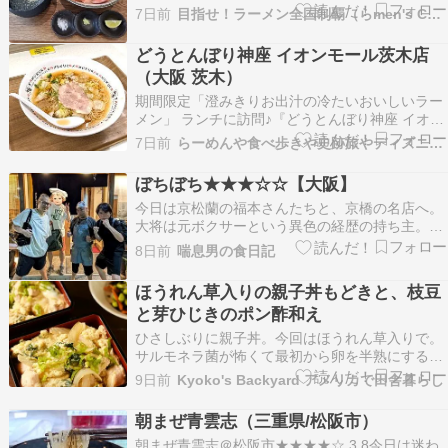
メンです????ｲﾛｲﾛｲｿｶﾞｼｲ本日は日帰り”らめくら
7日前
目指せ！ラーメン全国制覇（らmen's CLUB）
ツアー”です。実は????のあの方もお誘いしまし
たがタイミング合わず残念。と、言う事で朝から
どうとんぼり神座 イオンモール茨木店
下道で気合いの北上???????…
（大阪 茨木）
期間限定「澄みきりお出汁の冷たいおいしいラー
メン」 ランチに訪問♪『どうとんぼり神座 イオン
モール茨木店』 この日は映画鑑賞でイオンモール
7日前
らーめんや食べ歩きや史跡旅やディズニーのブログ
茨木へ♪ランチは大好きな「どうとんぼり神座」
さんへ伺いました。お店で美味しいラーメンを頂
ぼちぼち★★★☆☆【大阪】
く事が出来て嬉しいです♪ －＾－＾－＾－＾－＾
今日は京松蘭の福本さんたちと、京橋の名店へ。
－＾－…
大将は元ボクサーという異色の経歴の持ち主。強
面ながらもこだわりは人一倍強く、独学で磨いた
8日前
喘息男の食日記
発想から生まれる料理は、どれも手間暇を惜しま
ないユニークな一皿ばかりでした。 付きだし3種
ほうれん草入りの親子丼もどきと、枝豆
●薩摩芋バタートリュフ塩昆布●アメーラトマトの
と芽ひじきのポン酢和え
お浸し●蓮…
ひさしぶりに親子丼。今回はほうれん草入りで。
サルモネラ菌が怖くて最初から卵を半熟にする気
はなかったけれど、さすがにこれは火を入れすぎ
9日前
Kyoko's Backyard アメリカで田舎暮らし
た。それでも、お出汁が効いていたおかげで、ち
ゃんと美味しい。
朝まぜ青雲志（三重県/松阪市）
朝まぜ青雲志＠松阪市★★★★☆ 3.8今日は迷わ