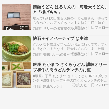
（税込408.24円） 2026年07月23日（木）以降順
情熱うどん はるりんの「海老天うどん」
次発売 熱量：313kcal、たんぱ…
と「揚げもち」
地元で行列の出来る人気のうどん屋さん、待って
も食べたいお店ってありますよね？手打ち麺でダ
シにこだわった、とても美味しいうどんの味わえ
7日前
サリーの名古屋グルメ日記
るお店が、こんな場所にも存在しています!(^^)!と
言う訳で、今日は番外編として奈良県奈良市にｓ
懐石＋イノベーティブ @中津
るお店で、「情熱うどん はるりん」さんのご紹介
グルメなお友達がすんごいお店に行ってて、すぐ
です…
に行きたい！となり、紹介してもらいました藤 さ
んお店はここで合ってる？シャッター半分閉まっ
7日前
美味しいもの食べて幸せに
てるし、空いてる？恐る恐る開けるとお店でした
ーこちらは完全紹介制です一枚板のカウンターと
銀座 たかまつ さくらうどん 讃岐オリー
テーブル１卓の贅沢な店内存在感あるのが、松の
ブ和牛の肉うどんランチのお重
絵が一面に描…
■銀座３丁目 たかまつ さくらうどん ■7/31(金) ラ
ンチ ■讃岐オリーブ和牛の肉うどんランチのお重
1,980円 今日のランチは、東銀座のさぬきうどん
7日前
銀座でランチ
のお店、たかまつ さくらうどんでランチです。
場所は、銀座八五の裏手。 外観 メニュー ランチ
メニューは、和牛の肉うどんラン…