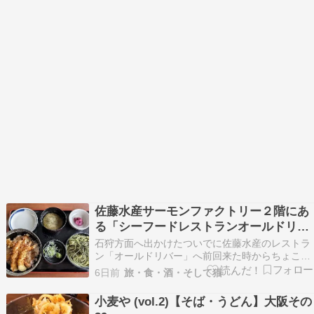
佐藤水産サーモンファクトリー２階にあ
る「シーフードレストランオールドリバ
ー」で海老天丼とお蕎麦のセット☆友人
石狩方面へ出かけたついでに佐藤水産のレストラ
はホッケと秋鮭のフライ定食☆
ン「オールドリバー」へ前回来た時からちょこち
ょこメニューが変わった感じ☆2階へレッツゴー
6日前
旅・食・酒・そして猫
(。･∀･)ﾉﾞ ﾀﾞｰ!!!前回海老フライ定食を食べてとて
も美味しかったのでリピートしようかなと思った
小麦や (vol.2)【そば・うどん】大阪その
のですがブログ的には違うものを食べたほうが…