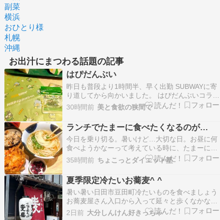
副菜
横浜
おひとり様
札幌
沖縄
お出汁にまつわる話題の記事
はぴだんぶい
昨日も普段より1時間半、早く出勤 SUBWAYに寄
り道してから向かいました。 はぴだんぶいコラボ
の第2弾のスタートだったので。 息子がポチャッ
30時間前
美と食欲の狭間で
コ好きなんです。 開けてみてないけどポチャッコ
の耳が見える気がするな～ 今度会う時にあげよう
ランチでたまーに食べたくなるのが…
セットのサンドイッチは3種類から選べます。 …
今日を乗り切る。暑いけど…大切な日。お昼に何
食べようかなーって考えている時に、たまーに食
べたくなるのがかやくごはんとおうどん。出汁が
35時間前
ちょこっとダイエット塾
効いていて、うどん屋さんのかやくごはんって大
好きなんです。炭水化物コンビだから、ちょっと
夏季限定冷たいお蕎麦^ ^
抵抗はあるけどね(笑)。かき揚げうどんも美味し
暑い暑い日田市豆田町冷たいものを食べましょう
いですよね。か…
お蕎麦屋さん入口から入って延々と歩くなかなか
着かないけど おお見えたお店 良い雰囲気ですね
2日前
大分しんけん好きっちゃ
お蕎麦屋さんではだし巻き玉子????頼んじゃう