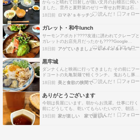
からっと晴れて日射しが強い文月のお稽古に伺い
い美味しい。美味…
ました。雲丹と夏野菜のゼリー寄せお野菜は石川
芋、南瓜、オクラ雲丹と胡麻だれがよく合いま
18日前
ロマネ’ｓキッチン
す。蔓紫と蛸の翠酢和えすり下ろした胡瓜にお出
汁、お酢とスダチで作ったタレで和えます。暑い
ガレット・和牛lunch
日にぴったりな酢の物ここで鱧と夏野菜のしゃぶ
サーモンアボカド????友達に誘われてクレープと
しゃぶ鯵の巻物みた…
ガレットのお店先月だったかも????Google
Searchwww.google.com和牛ひつまぶし????
18日前
アゲていきましょ〜Ｌｏｖｅ＆Ｐｅａｃｅ
Google Searchwww.google.comこちらも友達に
誘われて！朝から活動だったり????????️お店…
黒牢城
ダンナくんと映画に行ってきました その前にフー
ドコートの丸亀製麺で軽くランチ。 鬼おろし豚し
ゃぶぶっかけ。 映画前に水分控えめにと思って、
18日前
美と食欲の狭間で
お出汁ではなくぶっかけ。 冷たいうどんでレジス
タントスターチ。 大根おろしで酵素、豚しゃぶで
ありがとうございます
たんぱく質。 そんな理由で選んだのですが、美味
今朝は長屋にいます。朝からお洗濯。仕事に行く
しか…
前にどうしても、乾いてもらいたいので、朝活に
も行かず家事を行いました。長屋での仕事をとり
19日前
家が楽しい 家で楽しい
あえずこなしてから、仕事へ行こうと思っていま
す。昨日のお昼はお素麺。梅干しを作った際にで
きた梅酢をお出汁に入れました。梅酢を上手に使
えたらいいなぁと…