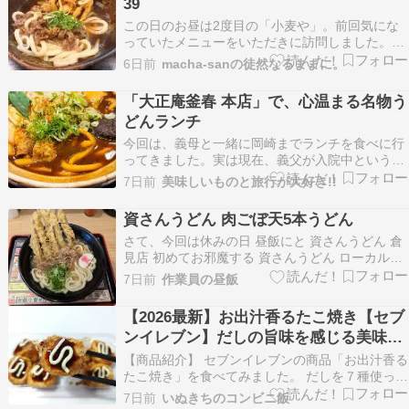
39
この日のお昼は2度目の「小麦や」。前回気にな
っていたメニューをいただきに訪問しました。
12:50の訪問でしたが、カウンター席のみの店内
6日前
macha-sanの徒然なるままに。
はほぼ満席。空いている数席に着席後、肉野菜う
どん（￥950）をオーダー。※前回訪問時の記事
「大正庵釜春 本店」で、心温まる名物う
→2026/4の記事程なくして着丼。温かいお汁のう
どんランチ
どん…
今回は、義母と一緒に岡崎までランチを食べに行
ってきました。実は現在、義父が入院中というこ
ともあり、おうちで一人で過ごす時間が多い義
7日前
美味しいものと旅行が大好き!!
母。「一人だとやっぱり寂しいですもんね」とい
うことで、気分転換も兼ねてみんなで美味しいご
資さんうどん 肉ごぼ天5本うどん
はんを食べに出かけることにしました。向かった
さて、今回は休みの日 昼飯にと 資さんうどん 倉
のは、岡崎のうど…
見店 初めてお邪魔する 資さんうどん ローカルチ
ェーン好きとしては 北九州に行ったら 食べてみ
7日前
作業員の昼飯
ようと思っていたら 向こうから来てくれました
カウンターに陣取り タッチパネルにて うどん一
【2026最新】お出汁香るたこ焼き【セブ
番人気 肉ごぼ天5本うどんをポチ お茶飲んで待…
ンイレブン】だしの旨味を感じる美味し
いたこ焼きです!!
【商品紹介】 セブンイレブンの商品「お出汁香る
たこ焼き」を食べてみました。 だしを７種使った
旨みのある味わいが特長のたこ焼きに、お好みソ
7日前
いぬきちのコンビニ飯
ースとマヨネーズを別添でつけています。 378円