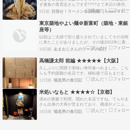
ず連食の青雲志さんです✌????さて本日の券売機
では無く、扉のホワイトボードに掲載！今日のポ
9日前
目指せ！ラーメン全国制覇（らmen's CLUB）
ールは良く見る方でスムーズに券を購入????自分
はゆっくり読んで理解してからゲリラ限定「生ハ
東京築地やよい麺＠新富町（築地・東銀
ム昆布水まぜそば（かけ） 1200円+5P」を注…
座等）
以前はご夫婦で切り盛りされていましてその当時
に来たことがありましたが、その後2022年に看板
メニューを引き継いで屋号を｢築地やよい軒｣から
10日前
あまおじさんのラーメン紀行
｢東京築地やよい麺｣に変えて再スタート。 場所は
昔と変わらず雑居ビルのB1にありまして引き戸を
高橋謙太郎 前編 ★★★★★【大阪】
ガラッと開ければ綺麗にはなっていますけど昔と
久しぶりに関西で美味い寿司食べれました。こち
変…
らも予約困難の名店です。移転後で店もまだまだ
綺麗です。3人の予約席。見た目は怖い感じです
12日前
喘息男の食日記
がめちゃチャーミングな大将でした。●毛蟹 蒸し
鮑 落花生綺麗なグラスの器には毛蟹、蒸し鮑、落
米処いなもと ★★★★☆【京都】
花生に軽めのお酢ジュレと鮑のお出汁ハヤト瓜の
遅めの夜飯で利用。隠れた名店ですね。てらやま
ガリ 2種…
さん出身の大将が営まれており、構成やメニュー
板の書き方など、どこか「食堂おがわ」の流れを
16日前
喘息男の食日記
感じます。 注文が入るたびに一品ずつ丁寧に作っ
てくれるのがとても好印象。 ● 揚げ銀杏甘味とほ
ろ苦さのバランスが絶妙。 ● 焼き茄子胡麻和え練