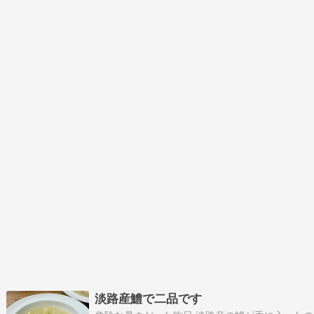
りご…
淡路産鱧で二品です