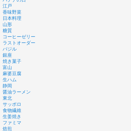
江戸
香味野菜
日本料理
山形
糖質
コーヒーゼリー
ラストオーダー
バジル
銀座
焼き菓子
富山
麻婆豆腐
生ハム
静岡
醤油ラーメン
東北
サッポロ
食物繊維
生姜焼き
ファミマ
焙煎