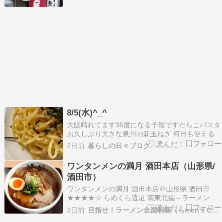
うんお出汁が効いてて美味しい玉子焼きはしょっ
ぱい派の私です甘いのは苦手 私冷やし地鶏南蛮蕎
麦…
8/5(水)^_^
大阪晴れてます36度になる予報ですたらこパスタ
お久しぶり大きな泉州の新玉ねぎ 何日も使える量
帰宅時間ロピアに寄ってフルーツ補充バナナ "香
2日前
暮らしの日々ブログ
蜜" 甘さの純度で何やろ？梨も桃も甘くなってま
す買い物の奥は宅配で来てたメッシュのトートバ
ワンタンメンの満月 酒田本店（山形県/
ッグ 便利そう！かねふくの明太子売ってたたらこ
酒田市）
パ…
ワンタンメンの満月 酒田本店＠山形県 酒田市
★★★★☆ らめくら遠足 南東北編～ラーメン王
国山形へ～８軒目営業時間ギリギリに滑り込みセ
3日前
目指せ！ラーメン全国制覇（らmen's CLUB）
ーフ✨ずっと行きたかった「ワンタンメンの満月