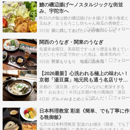
酒田本店」さんへ初訪問????オーダーしたのは、
鱧の磯辺揚げ〜ノスタルジックな街並
6/3から提供が始まったばかりの夏の風物詩「冷
み、宇陀市へ
やしワ…
昨日の夕飯は鱧の磯辺揚げかき揚げ２種小海老と
玉ねぎ、とうもろこし坊ちゃん南瓜の煮物☝️この
南瓜、とても美味しかったﾃﾞｽ????焼き茄子お味
3日前
娘に残してあげたいわが家のレシピ
噌汁今日は奈良県にある宇陀市へお出かけして来
ました♪最初に道の駅「宇陀路、大宇陀」へ！こ
関西のうなぎ・関東のうなぎ
じんまりとした道の駅ですが大河ドラマの影響な
先週末金曜日。美容院ですっきり襟足を整えてい
のか？…
ただいたその足で向かった先は、岐阜市内の『山
居』さん。毎年この頃、浴衣で美容院に行くのが
3日前
野菜もりもり 地道にお弁当
恒例となりつつあります。主人の角帯を片ばさみ
に整えて、車でほんの20分ほど。世間が盛り上が
【2026最新】心洗われる極上の味わい！
っていた土用鰻とはちょっと遅れて、う鍋を楽し
京都「湯豆腐」地元民も通う名店リサー
みます。夏の…
チまとめ！ ＃和食
京都の「湯豆腐」がシンプルなのに奥深すぎる
件！ おおきに！今日は京都の冬の風物詩「湯豆
腐」を徹底リサーチしたで！ SNSやネットの口コ
4日前
グルメdeまとめニャン -
ミを調べると、「大豆の甘みと昆布出汁の香りが
別次元！」という感動の声が圧倒的や。 なめらか
日本料理教室 彩楽《簡単、でも丁寧に作
な絹ごし豆腐と極上のお出汁！ この湯豆腐の特徴
る晩御飯》
は、なんと…
七月の日本料理教室 彩楽のお稽古《簡単、でも丁
寧に作る晩御飯》に参加させていただきました。