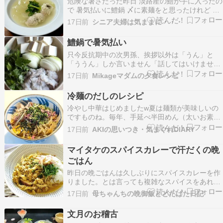
危険な暑さだった昨日 淡路産の鱧が手に入ったの
で 暑気払いに鱧鍋 〆に素麺をと思ったけれど 夫
の食欲を考えたら… で鍋仕立てに そんな昨日の
17日前
シニア夫婦は気ままに・・・
夕飯です ７月２１日の夕飯 鱧の鍋仕立て淡路産
の鱧一尾アラでお出汁を取り淡路の玉ねぎを入れ
鱧鍋で暑気払い
茅乃舎の煎り酒と味醂で調味 淡路玉ねぎトロト
只今反抗期中の次男孫、挨拶以外は「うん」と
ロ…
「ううん」しか言いません「話してはいけません
と言う宗教にでも入信した？」と聞いてしまいま
17日前
Mikageマダムの夕食レシピ
した。5月の連休中は私ともくっついて肩を抱い
て歩いてくれていたのに最近はつれない態度なの
冷麺のだしのレシピ
です。ママとはスキンシップを取っているので娘
冷やし中華はじめましたw夏は麺類が美味しいの
は反抗期は脱したと…
ですものね。毎年、手延べ半田めん（太いお素
麺）を取り寄せて気に入って食してますが、冷や
17日前
AKIの思いつき・気まぐれDIARY
し中華も久しぶりに食べたくなったので。お出汁
もすぐ出来るので、参考になればと書いておきま
マイタケのスパイスカレーで汗だくの晩
すね♪今朝起きたら、ちょっと腰が痛い…なんで
ごはん
も早め早めの処置…
昨日の晩ごはんは久しぶりにスパイスカレーを作
りました。とは言っても複雑なスパイスをあれこ
れ組み合わせて作る方ではなく、使うのはカレー
17日前
母ちゃんちの晩御飯とどたばた日記
粉とクミンシードのみ。包丁すら使わずササっと
できてしまうのですが、ほんまにこの材料だけで
文月のお稽古
作ったん・・・？！と我ながらびっくりするくら