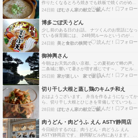
作りたくなるとろろ焼きでも鉄板で焼くのがめん
どうやったんで、今回は簡単にトースターで仕上
24日前
ぽむさん家の献立ご飯。
げました 味の決めてになるお出汁はお馴染みの和
風万能だし やすまるを使用してます！おすすめの
博多ごぼ天うどん
お出汁を聞かれたら鉄板で私はこれおすすめして
少し前のある日のお話。 ナツくんのお世話になっ
ます▶ 購…
ている保育園には、 24時間ルールというのがあ
りまして。 熱が下がってから24時間経過しない
24日前
美と食欲の狭間で
と預けることができません。 なので日中にお熱が
下がっても、翌日もお休みになってしまいます。
御神輿さん
しかしこの日は娘も午前中にお客さんとのアポが
今朝はお天気の良い京都。この夏初めて蝉の声。
入って…
二条城に響いて暑さが増す感じです～。 アヒルも
チェック。うんうん、生きてます！今朝は、以前
25日前
家が楽しい 家で楽しい
住んでいたアパートのワンちゃんに会いまして、
「久しぶり～元気だった～？」。ワンちゃんも覚
切り干し大根と蒸し鶏のキムチ和え
えていてくれて嬉しかったです～。覚えていたか
おはようございます。 弁当を作るようになってか
な？（笑） 昨…
ら、切り干し大根とひじきを常備してていつも煮
物ばっか作るんですけど(定番副菜で便利！)たま
28日前
ぽむさん家の献立ご飯。
には変化球を、とのことで、ご飯にも合う副菜を
作りました蒸し鶏も入ってるのでボリューム満点
肉うどん・肉どうふ えん ASTY静岡店
味付けの決めては毎度お馴染みの贅沢ローストだ
今日紹介するのは、肉うどん・肉どうふ えん
し やす…
ASTY静岡店です。 静岡駅ビル内にあります。 入