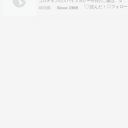
ゴロチキンのスパイスカレー今日のご飯は、タン
パク質も野菜もこれ一皿で摂れちゃう「具だくさ
40日前
Since 1969
んチキンカレー」です！ゴロゴロ入ったジューシ
ーな鶏肉に、存在感抜群のゆで卵、そして鮮やか
なブロッコリーを豪快にトッピング。スパイシー
な…