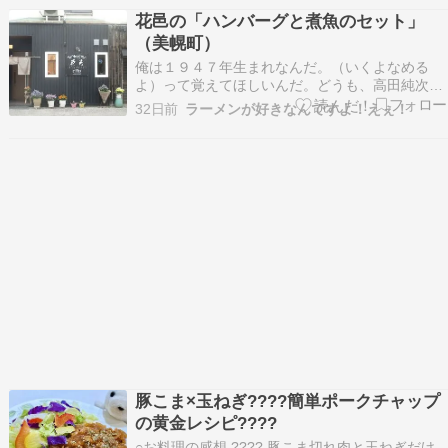
績があります。※2026年1月7日(水)更新、2026
花邑の「ハンバーグと煮魚のセット」
年2月25日(水)更新作るのは大変なご…
（美幌町）
俺は１９４７年生まれなんだ。（いくよなめる
よ）って覚えてほしいんだ。どうも、高田純次で
す。 美幌でお昼です。実は最初に訪ねたお店があ
32日前
ラーメンが好きなんですよ！えぇ！
ったんですが、入らずに引き返しました。メニュ
ーボードを見て、ワタクシのランチとしてはプラ
チナ価格だったもんで。で、近くにある花邑とい
うお店です。 と…
豚こま×玉ねぎ????簡単ポークチャップ
の黄金レシピ????
○お料理の感想 ???? 豚こま切れ肉と玉ねぎだけ