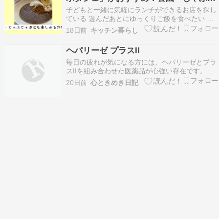
ゃぶ池も楽しめる穴場スポット
子どもと一緒に気軽にランチができるお店を探し
ている 遊んだあとにゆっくりご飯を食べたい そ
んな子育て世代におすすめしたいのが、三郷市の
18日前
キッチン暮らし
交流センター内にあるカフェ＆ポタジェです。 華
やかなカフェというより、「気軽に利用できて、
ヘパリーゼ プラスII
栄養バランスの良いランチが食べられる地域の憩
毎日の疲れが気になる方には、ヘパリーゼとプラ
いの場」。…
スIIを組み合わせた医薬品が心強い存在です。栄
養補給を意識したい場面や、忙しい日々を元気に
20日前
心ときめき日記
過ごしたい時に役立つ選択肢だと感じます。ヘパ
リーゼ プラスIIは、天然由来の良質なレバーを分
解して吸収しやすくした肝臓水解物を主成分とし
ています…