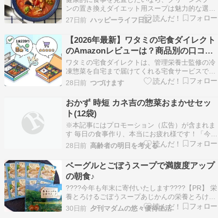
ンの置き換えダイエット用スープは魅力的な選択
肢だと感じます。 忙しい毎日でも、電子レンジで
27日前
ハッピーライフ日記
簡単に野菜たっぷりの一食を用意できる点が大き
な特徴です。 瞬間冷凍された大ぶりの野菜が入っ
【2026年最新】ワタミの宅食ダイレクト
ているため、食べ応えがありながら栄養バランス
のAmazonレビューは？商品別の口コミ
も考えられて…
を徹底紹介
ワタミの宅食ダイレクトは、管理栄養士監修の冷
凍惣菜を自宅まで届けてくれる宅食サービスで
す。 Amazon.co.jpでも「いつでも三菜」「いつ
28日前
つづけます
でも五菜」の6種類が販売されています。
「Amazonでワタミの宅食ダイレクトを買おうか
おかず 時短 カネ吉の惣菜おまかせセッ
迷っているけど、実際に使った人の感想が知りた
ト(12袋)
い」…
※本記事にはプロモーション（広告）が含まれま
す 毎日の食事作り、本当にお疲れ様です！「今日
は疲れて何も作りたくない…」「でも、お惣菜ば
28日前
高齢者の明日を考える
かりだと栄養バランスや添加物が気になる…」な
んて悩むことはありませんか？ そんな方に今、
ベーグルとごぼうスープで満腹度アップ
SNSや口コミで大人気なのが「カネ吉の惣菜おま
の朝食♪
かせセット…
????今年も年末に寄付いたします????【PR】 栄
養とろけるごぼうスープあじかんの栄養とろける
ごぼうスープをお試し中♪※楽天週間ランキング
30日前
夕刊マダムの悠々優待生活
粉末スープジャンルで、何度も1位を獲得した実