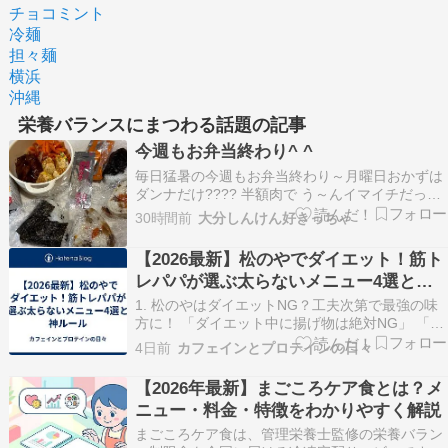
チョコミント
冷麺
担々麺
横浜
沖縄
栄養バランスにまつわる話題の記事
今週もお弁当終わり^ ^
毎日猛暑の今週もお弁当終わり～月曜日おかずは
ダンナだけ???? 半額肉で う～んイマイチだっ
た???? 火曜日ダンナ鰻弁当???? 水曜日残り物弁
30時間前
大分しんけん好きっちゃ
当???? あれ？こんなのダンナに持たせてた????
木曜日またまたダンナに鰻弁当????さすがに飽き
【2026最新】松のやでダイエット！筋ト
たらしい???? 金曜日安定の…
レパパが選ぶ太らないメニュー4選と神
ルール
1. 松のやはダイエットNG？工夫次第で最強の味
方に！ 「ダイエット中に揚げ物は絶対NG」 「と
んかつ屋さん＝即デブ」 と思っていませんか？
4日前
カフェインとプロテインの日々
結論から言うと、メニューの選び方と食べ方さえ
工夫すれば、松のやはダイエット中でも十分に活
【2026年最新】まごころケア食とは？メ
用できます！ 松のやのメニューは、高タンパクな
ニュー・料金・特徴をわかりやすく解説
豚肉…
まごころケア食は、管理栄養士監修の栄養バラン