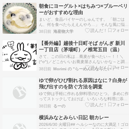
味はいつもののカラムーチョの辛さとカレーのス
朝食にヨーグルト×はちみつ×ブルーベリ
パイス感が加わったカンジ。 実際この位の量で良
ーがおすすめな理由
いよ…
まいど、食品バイヤーのしゅんです。 「朝ごは
ん、何を食べたらええんやろ…」 そんな風に悩ん
でへんか？ 忙しい朝は、パパッと準備できて、
38日前
海産物大学
栄養もしっかり摂れるメニューが理想やんな。 今
日はそんな悩みを解決する組み合わせ、 ヨーグ
【番外編】越後十日町そば がんぎ 新川
ル・はちみつ・ブルーベリー について、食品のプ
一丁目店（茅場町）／椎茸五目（温）
ロ目線で…
さて、この日の私は…蕎麦が食べたい～！！＼
(^o^)／どこかいいお蕎麦屋さんないかな～と調べ
て気になったこちらのお店。なんと立ち食いそば
38日前
Morimi の "らーめんになりたい！"
店ですが府海苔を使ったお蕎麦が食べられるそう
です～そんな訳で目的のお店に到着！越後十日町
ゆで卵がひび割れる原因はなに？白身が
そばがんぎ 新川一丁目店（茅場町・東京都中央
飛び出すのを防ぐ方法を調査
区）2022…
ゆで卵は手軽に作れる卵料理のひとつ。 多めに作
ってストックしておけば、いろいろな料理に添え
るだけで栄養バランスも彩りも良くなる便利な食
38日前
るーの
材ですよね。 ただゆで卵を作るときに卵がひび割
れるときとそうでないときがありませんか？ 割れ
横浜みなとみらい日記 朝カレー
ていない卵を使っても割れて中身が飛び出すこと
2026/6/30 火曜日## ヘルシーなのに大満足！ゴロ
も…。 ひ…