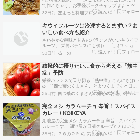
で作れちゃう、お手軽ポークチャップぽよ〜????
ケチャップと中濃ソースの甘酸っぱいソースが、
32日前
ぽよっと料理ブログ
ごはんが止まらなくなる美味しさだったぽよ????
隠し味のバターが入ることで、ソースが一気にま
キウイフルーツは冷凍するとまずい？お
ろやかで濃厚な味わいに大変身するぽよ✨ 平…
いしい食べ方も紹介
さわやかな酸味と甘みのバランスがいいキウイフ
ルーツ。 栄養バランスにも優れ、「肌にいい」な
んて聞くとついついスーパーでまとめ買いしてし
33日前
るーの
まいます。 すぐに食べきれたらいいのですが、皮
をむくのが面倒だったりでなかなか食べきれない
積極的に摂りたい…食から考える「熱中
ことも^^; 食べきれない食品の保存方法と言えば
症」予防
冷凍する…
栄養バランスで乗り切る「熱中症」こんにちは(´･
ω･｀)四つ葉のくまさんことよつくまです本日も
よろしくお願いいたします。年々「熱中症」に対
35日前
四つ葉のくまさんの癒しのお花、時々お料理日記
する注意喚起が増えています。食欲の落ちる暑い
時期。「熱中症」の発生率が高まるのは偶然では
完全メシ カラムーチョ 辛旨！スパイス
ありません。画像はイメージ フリー画像です（暑
カレー / KOIKEYA
さから食…
湖池屋の完全メシ カラムーチョ 辛旨！スパイス
カレーです。 湖池屋が日清グループだとはいえ、
完全メシでカラムーチョ出すとはｗｗ 栄養バラン
38日前
７ＧのＯＰ の 気ままに
スが優れたものを完全メシにするんじゃないの？