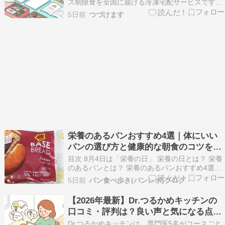
ス制限食を全国に届ける冷凍宅配サービスです。
健康バランス・糖質制限・塩分制限などの制限食
5日前
つづけます
から介護食まで、9種類のメニューから選べま
す。 「まごころケア食が気になるけど、メニュー
や料金がよくわからない・・・」 そんな悩みを解
決します。 …
栄養のあるパンおすすめ4選｜体にいい
パンの選び方と健康的な朝食のコツを紹
介
目次 8月4日は「栄養の日」 栄養の日とは？ 栄養
のあるパンとは？ 栄養のあるパンおすすめ4選
BASE BREAD（ベースブレッド）ZENB
5日前
パン食べ歩き(パンレポ)ブログ
BREAD（ゼンブブレッド）ベースブレッドとゼ
ンブブレッドの特徴比較 全粒粉パン玄米パン健康
【2026年最新】Dr.つるかめキッチンの
的にパンを食べるコツ｜選び方と組み合わせで…
口コミ・評判は？良い声と気になる点を
徹底解説
Dr.つるかめキッチンは、専門医5名がコースごと