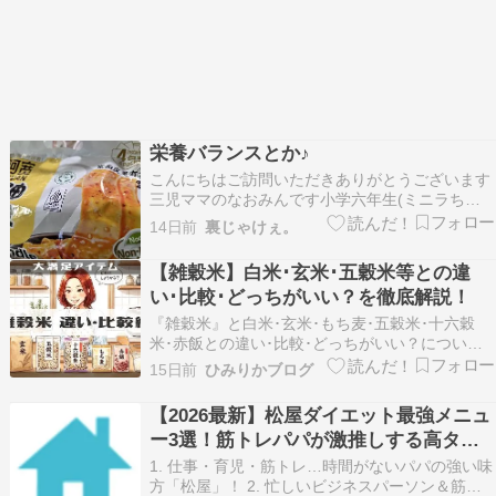
栄養バランスとか♪
こんにちはご訪問いただきありがとうございます
三児ママのなおみんです小学六年生(ミニラちゃ
ん)と小学四年生(モスラちゃん)の息子、小学一年
14日前
裏じゃけぇ。
生の娘(アンちゃん)がいますもともとはバレリー
ナとして活躍していましたが、結婚出産を機に育
【雑穀米】白米･玄米･五穀米等との違
児に奮闘中です????最近は着物への熱が再発‼️ワ
い･比較･どっちがいい？を徹底解説！
ン…
『雑穀米』と白米･玄米･もち麦･五穀米･十六穀
米･赤飯との違い･比較･どっちがいい？について
徹底解説します！ ※本ページはプロモーションが
15日前
ひみりかブログ
含まれています。 毎日の食卓に欠かせない、温か
いご飯。お茶碗から立ちのぼる湯気とお米の甘い
【2026最新】松屋ダイエット最強メニュ
香りは、それだけで一日の疲れを優しく解きほぐ
ー3選！筋トレパパが激推しする高タン
してく…
パク・低脂質な選び方
1. 仕事・育児・筋トレ…時間がないパパの強い味
方「松屋」！ 2. 忙しいビジネスパーソン＆筋ト