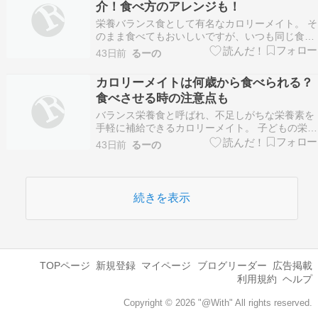
介！食べ方のアレンジも！
エットを…
栄養バランス食として有名なカロリーメイト。 そ
のまま食べてもおいしいですが、いつも同じ食べ
方だとちょっと飽きちゃうことも…。 そんなとき
43日前
るーの
におすすめなのが、カロリーメイトで作るお菓
子！ カロリーメイトを使うことで、いつものお菓
カロリーメイトは何歳から食べられる？
子が栄養バランスの整ったお菓子に変身するんで
食べさせる時の注意点も
す^^ 今回…
バランス栄養食と呼ばれ、不足しがちな栄養素を
手軽に補給できるカロリーメイト。 子どもの栄養
バランスを整えるのにカロリーメイトが良さそう
43日前
るーの
だけど、気になるのはカロリーメイトは何歳から
食べられるの？ということですよね。 カロリーメ
イトを販売している大塚製薬に問い合わせたとこ
ろ、『カロリ…
続きを表示
TOPページ
新規登録
マイページ
ブログリーダー
広告掲載
利用規約
ヘルプ
Copyright © 2026 "@With" All rights reserved.