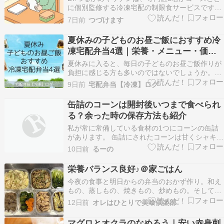
に個別監修する冷凍宅配の制限食サービスです。
「Dr.つるかめキッチンって、実際の評判はどうな
7日前
つづけます
んだろう。」 そんな悩みを解決します。 この記
事は次のことに役立てます。 公式サイト・X（旧
夏休みの子どものお昼ご飯におすすめ冷
Twitter）・みん評に寄せられた良い口コ…
凍宅配弁当4選｜栄養・メニュー・価
格、何を重視しますか？
夏休みに入ると、毎日の子どものお昼ご飯作りが
負担に感じる方も多いのではないでしょうか。
「朝ご飯を作ったと思ったら、もうお昼の準
9日前
宅配弁当【冷凍】ログ
備…」「毎日同じメニューになってしまう」「栄
養バランスが気になる」など、長い休み期間なら
缶詰のコーンは開封後いつまで食べられ
ではの悩みがありますよね。 そんな夏休みのお昼
る？余った時の保存方法も紹介
ご飯対策のひとつ…
私が常に常備している食材の1つにコーンの缶詰
があります。 缶詰にされたコーンは甘くシャキシ
ャキで、トウモロコシの季節じゃなくても一年中
10日前
るーの
味わえるので子供にも人気。 「何か足りないな」
となったときでも、缶詰のコーンをプラスすれば
栄養バランス良好♪＠家ごはん
彩りも栄養バランスも良くなるのでとても助かっ
今夜の食事と明日からの弁当のおかず作り。和え
ています^^…
もの、蒸しもの、焼きもの、炒めもの。そして今
夜のワンプレート。生姜ナンプラー漬け鶏むね肉
12日前
オレはひとりで美喰倶楽部
のソテー、めかぶ入り玉子焼き、キャベツとツナ
の和えもの、いろいろキノコ炒め煮、蒸しもの
マグロとオクラのなめろう｜安い赤身刺