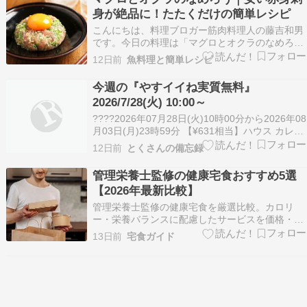
（人参、ズッキーニ、青梗菜、こんにゃく）。栄
身が絶品に！たたくだけの簡単レシピ
養バランス良好。ク…
こんにちは、料理ブロガー筋肉料理人の藤吉和男
です。今日の料理は「マグロとオクラのなめろ
う」をご紹介します。安価な赤身マグロの刺身
12日前
魚料理と簡単レシピ
も、味噌や薬味と一緒にたたくだけで、驚くほど
風味豊かな一品になります。さらにオクラを加え
今週の『やすイイね実質無料』
ることで、シャキシャキとした歯ごたえと粘りが
2026/7/28(火) 10:00～
加わり、食感も抜群で…
????2026年07月28日(火)10時00分から2026年08
月03日(月)23時59分 【¥631相当】ハウス カレー
研究会1日分の野菜カレー 200g この商品につい
12日前
とくさんの備忘録
て 【レトルトカレー】ハウス食品の管理栄養士メ
ンバーを中心に開発された、美味しさと健康を両
管理栄養士監修の健康宅食おすすめ5選
立したレトルト…
【2026年最新比較】
管理栄養士監修の健康宅食を厳選比較。カロリ
ー・栄養バランスに配慮したサービスを価格・内
容・お試しセットの有無まで詳しく解説。忙しい
13日前
宅食ガイド
方や健康を気にする方にぴったりの宅食が見つか
ります。2026年7月最新情報。