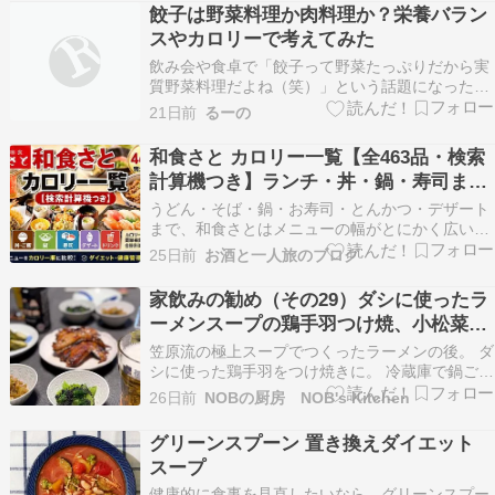
餃子は野菜料理か肉料理か？栄養バラン
スやカロリーで考えてみた
飲み会や食卓で「餃子って野菜たっぷりだから実
質野菜料理だよね（笑）」という話題になったこ
とはありませんか？ ご飯のおかずとしてもお酒の
21日前
るーの
おつまみとしても大活躍する餃子。 お店で食べ比
べするのもいいですし、自宅でみんなで包みなが
和食さと カロリー一覧【全463品・検索
ら餃子パーティーするのもいいですよね^^ 結論か
計算機つき】ランチ・丼・鍋・寿司まで
ら言うと…
完全網羅
うどん・そば・鍋・お寿司・とんかつ・デザート
まで、和食さとはメニューの幅がとにかく広いの
が魅力。ですがその分「結局どれが低カロリーな
25日前
お酒と一人旅のブログ
の？」「今日の注文は何kcalくらいになる？」が
わかりにくいのも事実です。 そこで本記事では、
家飲みの勧め（その29）ダシに使ったラ
和食さと公式サイトが公開しているカロリー・塩
ーメンスープの鶏手羽つけ焼、小松菜胡
分相当量…
麻和え、セロリのきんぴら、枝付き黒枝
笠原流の極上スープでつくったラーメンの後。 ダ
豆、自家製きゅうりの糠漬け
シに使った鶏手羽をつけ焼きに。 冷蔵庫で鍋ごと
冷やしておいたダシに使った鶏手羽を 小鍋に移
26日前
NOBの厨房 NOB's Kitchen
し、洗双糖、はちみつ、醤油で泡泡するまで煮込
む。 これをパナのグリルに移して茶色い焦げ目が
グリーンスプーン 置き換えダイエット
つくまで焼く。 しっかり煮込まれているので骨か
スープ
らほろり…
健康的に食事を見直したいなら、グリーンスプー