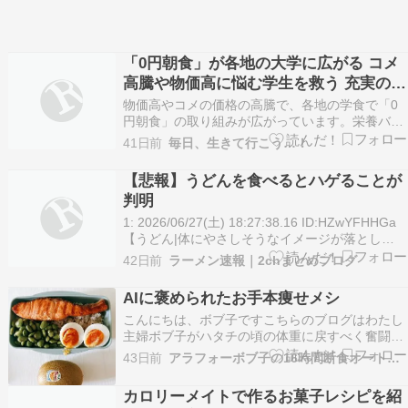
「0円朝食」が各地の大学に広がる コメ
高騰や物価高に悩む学生を救う 充実の和
朝食やタコライスも無料に
物価高やコメの価格の高騰で、各地の学食で「0
円朝食」の取り組みが広がっています。栄養バラ
ンスが考えられ、食べ応えもありそうなメニュー
41日前
毎日、生きて行こう…！
が並ぶ背景には、朝食をしっかり食べて充実した
学生生活につなげてほしいという思いがありま
【悲報】うどんを食べるとハゲることが
す。（withnews編集部・山野拓郎）【画像】これ
判明
が0円で食…
1: 2026/06/27(土) 18:27:38.16 ID:HZwYFHHGa
【うどん|体にやさしそうなイメージが落とし
穴！】 さっぱりとしたつゆで食べるうどんはヘル
42日前
ラーメン速報｜2chまとめブログ
シーなイメージがありますが、実は髪の毛にとっ
てはリスクの大きいメニューです。これは、うど
AIに褒められたお手本痩せメシ
んが精製した小麦を…
こんにちは、ボブ子ですこちらのブログはわたし
主婦ボブ子がハタチの頃の体重に戻すべく奮闘す
るダイエットブログです。16時間ダイエットとフ
43日前
アラフォーボブ子の16時間断食オートファジーダイエット
ァスティングの組み合わせでダイエットに成功現
在はめでたく2年かけて12キロ痩せて維持期に突
カロリーメイトで作るお菓子レシピを紹
入似たような体質の母が2年で20キロ痩せたダイ