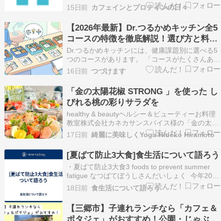
レ人に松屋が最高な3つの理由 3. 【2026年最新】
15日前
カフェインとプロテインの日々
筋トレパパが選ぶ！松屋のダイエット飯ランキン
グ3選 4. 今日どれ食べる？気分とトレーニング状
【2026年最新】Dr.つるかめキッチン全5
況で選ぶ3パターン 5. 「どうし…
コースの特徴を徹底解説！選び方と料金
の目安
Dr.つるかめキッチンには、健康課題別に選べる5
つのコースがあります。 「コースがたくさんあっ
て、自分にはどれが合うのかわからない・・・」
16日前
つづけます
そんな悩みを解決します。 この記事は次のことに
役立てます。 Dr.つるかめキッチン全5コースの特
「金の太陽花椒 STRONG 」を使った し
徴と対象者がわかります。 コースごとの栄養…
びれる桃の彩りサラダを
healthy & beautyヘルシー＆ビューティーお料理
教室株式会社カネカサンスパイス様の「金の太陽
花椒 STRONG 」を使って、しびれる桃の彩りサ
17日前
綺麗に美味しくYoga Hideko Hiramoto
ラダを綺麗に美味しくいただきます。本格的な夏
の暑さと湿気がピークになる時期です。旬の果物
[夏ばて防止3大食]食生活について語ろう
やチーズ、魚介類を使ったサラダがご馳…
・夏ばて防止3大食3 foods to prevent summer
fatigue なつばてぼうしさんだいしょく 今年2026
年の7月23日(大暑)は、天ぷらの日 夏の暑さにバ
18日前
食生活について語ろう
テないために、大暑の日に天ぷらを食べて元気に
過ごそうということですが、土用の丑の日(7月26
【三郷市】子連れランチなら「カフェ＆
日)のう…
ポタジェ」がおすすめ！公園・じゃぶじ