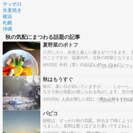
サッポロ
生姜焼き
横浜
札幌
沖縄
秋の気配にまつわる話題の記事
夏野菜のポトフ
八月に入り、依然と厳しい暑さがつづきます。 
のことですが、猛暑の中、立秋の時期となりま
た。 暦の上では、夏が極まり秋の気配が立ちは
8時間前
今日（京）のおばんざい、なぁに。
る… とされる「立秋」ですが、まさに名ばかり。
年前までは、立秋はまだ暑くても、お盆過ぎた
秋はもうすぐ
は暑さが和らぐ… 八月が終わると涼しくなる…
毎日、暑い日が続いていますが、、、しかーし
ろそろ秋の気配が感じられる気がします。空の
違うし、吹く風もどこか秋っぽい感じだし。そ
30時間前
こと言ってると小、中学生の皆さんから、「 な
よ～それ～、夏休み始まったばっかだしさもう
パピコ
てなにそれ 」と、文句が出ますけど、まあ、気
朝晩は、すっかり秋の気配。鈴虫まで鳴くよう
りました。昼間は驚くほどまだ暑いですよねぇ
日も朝活。子どもたち。3匹揃っていればそれで