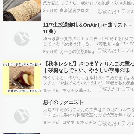
気が強まってきた。歳のせいか以前より冷え性
ってきているのが困る。キックジムなどで以前
9ヶ月前
富豪記者ブログ
は身体を動かすようになったが、それでも妙に
が冷えることが多い。 寒さ対策というか、健康
11/7生放送御礼＆OnAirした曲リスト
一つとして「三首」を暖めると良いという話を
く…
10曲）
埼玉県富士見市のコミュニティFM 発するFM 
している「夕焼け発する」 （毎週月～金 17：00
19：00、 私の担当は金曜日） 今日11/7生放送
9ヶ月前
えーじの徒然Blog
きいただきました皆さん、ありがとうございま
た！今回のメッセージテーマは おすすめの紅葉
【秋冬レシピ】さつま芋とりんごの重
ット教えて でした。 千…
｜砂糖なしで甘い、やさしい季節の味
寒くなると、作りたくなる料理ってありますよ
シチューやおでんもいいですが、筆者が秋の気
感じる頃になると作りたくなるのが、「さつま
10ヶ月前
キッチン暮らし
りんごの重ね煮」です。 砂糖を使わず、素材そ
のの甘みをじっくり引き出したこの一品。 煮て
息子のリクエスト
間に立ち上るふんわり甘い香りもたまりません
大雨の予報が出ていたので夫はこの日のゴルフ
ャンセルし私はお料理教室なので予定が無くな
夫に送って貰う事にしました。雨はさほどでも
10ヶ月前
ロマネ’ｓキッチン
小降りお教室のお玄関の前にはざくろが飾られ
気配を感じながらドアを開けました。お料理教