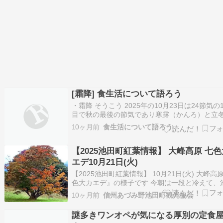
[霜降] 食生活について語ろう
・霜降 そうこう 2025年の10月23日は24節気の
目で秋の最後の節気であり寒露（かんろ）と立
（りっとう）の間で 霜降にあたります。地域に
10ヶ月前
食生活について語ろう
ては、朝夕に肌寒さを覚え秋も深まり最低気温
10℃以下になり始めます。紅葉が日本列島の北
【2025池田町紅葉情報】 大峰高原 七
南へ徐々に移動して秋の気配が去りつつ…
エデ10月21日(火)
【2025池田町紅葉情報】 10月21日(火) 大峰高
色大カエデ』の様子です 今朝は一段と冷えて、
町の街中でも一桁でした。 秋の気配がしっかり
10ヶ月前
信州あづみ野池田町観光協会
付いています。 暖かくしてお越しください。
謎多きワンオペが気になる厚別の定食