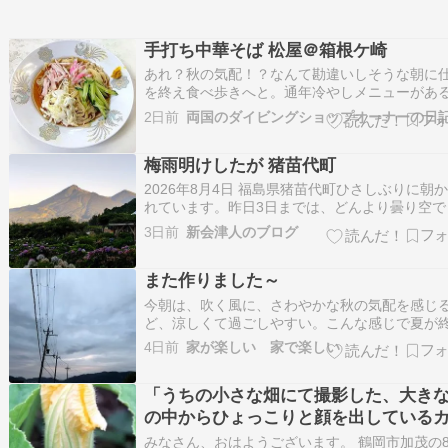
手打ち中華そば 松屋＠箱根ケ崎
あれ？秋の気配！？なんて勘違いしそうな朝に
を終え食べ歩きへと。通年冷やしメニューがあ
たいなので夏場まで待ってたんだけどね・・・
2日前
両国のダイビングショップオーナーの日
から近いながらも少し路地を入った場所にお店
り店頭には駐車場があります。4人がけテーブル
梅雨明けしたが 猪苗代町
座敷な小上がりとある店内は扇風機＆手書きな
ュ…
2026年8月4日 福島県猪苗代町ひさしぶりに朝
れています。昨日3日までは、どんより曇り空で
が、今朝は快晴です。猪苗代の今朝の最低気温
3日前
新会津人のブログ
15.3度でした。涼しくて寝心地が良い夜でした
の出の時刻は、4:47です。これは、5:30ごろで
また作りました～
梯山には朝日が当たっています…
今朝は、吹く風に、さわやかな秋の気配を感じ
ど、涼しくて過ごしやすい。こんな感じで夏が
ってくれないかなぁ～。 本日も朝活へ行ってき
4日前
家が楽しい 家で楽しい
た。 ミケちゃんは、私の足音を聞いて、ブロッ
間から顔を出し、チュール待ちでした。ハチワ
「うちの小さな畑にて撮影した、大き
ゃんもチュール待ち。ブロックの端っこにチュ
ル…
の中からひょっこりと顔を出している
チャの蕾の写真」
みなさん、おはようございます。 鶴岡市加茂の8