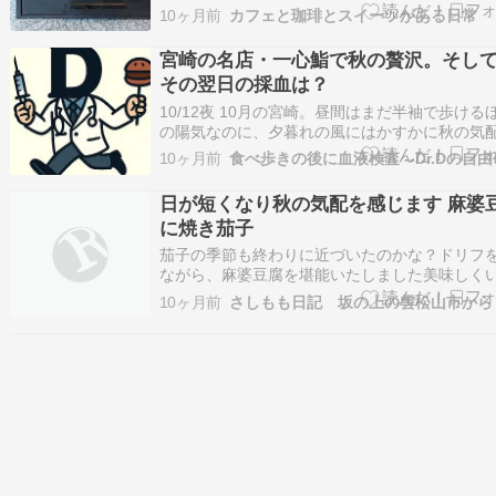
い時間を求めて出かけたくなります。 高層階か
10ヶ月前
カフェと珈琲とスイーツがある日常
める空と光の中で味わうのは、紅葉のように美
スイーツたち。デザートレストランO […]
宮崎の名店・一心鮨で秋の贅沢。そし
その翌日の採血は？
10/12夜 10月の宮崎。昼間はまだ半袖で歩ける
の陽気なのに、夕暮れの風にはかすかに秋の気
そんな季節の狭間に、「秋を感じたい」と思い
10ヶ月前
食べ歩きの後に血液検査 --Dr.Dの自
て一心鮨へ。宮崎を代表する高級鮨店として名
この店は、食材も演出もまるで舞台のよう。暖
日が短くなり秋の気配を感じます 麻婆
くぐる瞬間から、非日常が静かに始まります。
に焼き茄子
茄子の季節も終わりに近づいたのかな？ドリフ
ながら、麻婆豆腐を堪能いたしました美味しく
だきました。ごちそうさま。
10ヶ月前
さしもも日記 坂の上の雲松山市から