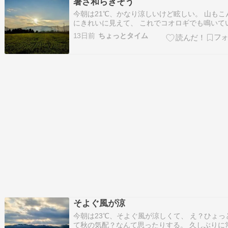
暑さ和らぎそう
秋…
今朝は21℃、かなり涼しいけど眩しい。 山もこ
にきれいに見えて、 これでコオロギでも鳴いて
ら秋の気配ってところだけど、 まだ7月だし、
13日前
ちょっとタイム
声だって本格的には聞こえていない。 でもなん
秋っぽいのよね。 今こんなにいいお天気なのに
あと曇りだって。 32℃予想。 こ…
そよぐ風が涼
今朝は23℃、そよぐ風が涼しくて、 え？ひょっ
て秋の気配？なんて思ったりする。 久しぶりに