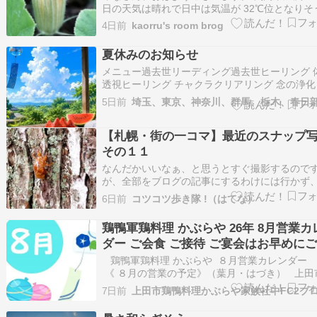
日の天気は晴れで日中は気温が 32℃位となりそ
す。 今日のおめざ写真はCanon EOS60Dで撮
4日前
kaorru's room brog
「うちの小さな畑にて撮影した、大きな葉の中
ひょっこりと顔を出しているカボチャの蕾の写
夏休みのお知らせ
今日は、うちの小さな畑にて…
メニュー過去世リーディング過去世ヒーリング 
透視ヒーリング チャクラクリアリング 念の浄化
愛・ツインリーディング ツインヒーリング 運命
5日前
ディング カルマヒーリング 他料金 対面・Zoom 
18,000円 Zoomのみ 30分 10,000円 メールリ
【札幌・街の一コマ】最近のスナップ
ン…
その１１
なんだかいいなぁ、と思うとすぐ撮影するので
が、全部をブログの記事にするわけには行かず
と言って削除するのも惜しく…。 そんなスナッ
6日前
コツコツ歩き隊 !（はてな）
真で１つコーナーを作ることにしました。 今回
7月18日から始まった「恐竜迷路 ジュラシック
鶏鴨軍鶏料理 かぶらや 26年 8月営業カ
ズ in SAPPORO」。準備している所…
ダー ご会食 ご接待 ご宴会はお早めに
約を
鶏鴨軍鶏料理 かぶらや ８月営業カレン
《 ８月の営業の予定》（葉月・はづき） 上田
日の天気 気象庁 小学校低学年の頃は夏休みで毎
7日前
上田市鶏鴨料理かぶらや家族社中FC2ブ
しい月でしたが 、 日本国として８月は悲惨な記
が続き、 先祖様を迎え霊と過ごせるお盆を過ご