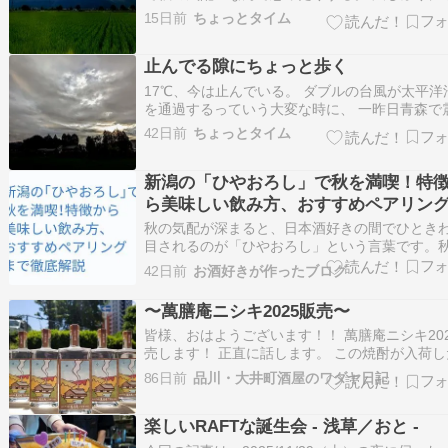
岳が見れた気がする。 ミソハギの濃いピンク色
15日前
ちょっとタイム
やかね。 ひまわりと青空。 雲の上から日の出っ
う感じ。 35℃予想、猛暑日に届くかどうか?
止んでる隙にちょっと歩く
17℃、今は止んでいる。 ダブルの台風が太平洋
を通過するっていう大変な時に、 一昨日青森で
強、昨夜山梨で震度6弱と相次いで大地震発生。
42日前
ちょっとタイム
が最小限であることを祈ります。 一瞬だけ朝日
えた。 大イチョウの下、建物1軒が丸ごと映る
新潟の「ひやおろし」で秋を満喫！特
水溜まりができていた。 北アル…
ら美味しい飲み方、おすすめペアリン
で徹底解説
秋の気配が深まると、日本酒好きの間でひとき
目されるのが「ひやおろし」という言葉です。
訪れを告げるこの特別な日本酒は、実は日本酒
42日前
お酒好きが作ったブログ
季を楽しむ上で欠かせない風物詩の一つ。中で
酒どころとして名高い「新潟のひやおろし」は
〜萬膳庵ニシキ2025販売〜
の洗練された味わいと奥深さから、多くのファ
皆様、おはようございます！！ 萬膳庵ニシキ20
虜…
売します！ 正直に話します。 この焼酎が入荷し
は今年に入ってから。 しかし、入荷量が非常に
86日前
品川・大井町酒屋のワダヤ日記
く、そして何より興味アリアリの1本だったので
のように販売すべきは悩んで、結局寝かせまし
楽しいRAFTな誕生会 - 浅草／おと -
（笑） 皆様、満を持してご案内致しま…