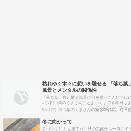
らっしゃい?????…
枯れゆく木々に想いを馳せる 「落ち葉
風景とメンタルの関係性
「落ち葉」舞い散る風景に何を思うこんにちは(*
ｪ･)ﾉ四つ葉のくまさんことよつくまです本日も
くお願いいたします。夏の間どんどん育ってい
9ヶ月前
木々たち。その生命力には驚かされます。画像
つかの「落ち葉」の風景（徐々に近づく冬の足
冬に向かって
秋を迎え「落ち葉」となり葉が落ち始めます。
気づけば11月も後半だ。秋の気配から一気に冬