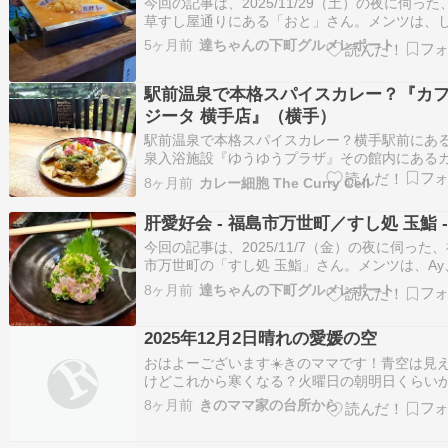
今回の記事は、2025/11/29（土）の夜に伺った
草すし屋通りにある「おと」さん。メンツは、
ちゃん、チャンメグ、Myya、IREちゃん、その
5ヶ月前
達ちゃんの下町グルメレポート
分を含めたRAFTの常連さん達総勢約20名くら
す。浅草RAFTの常連仲間なしぃちゃんは、浅
駅前温泉で本格スパイスカレー？『カ
屋通りにある和食屋さん「浅…
ジータ 横手店』（横手）
駅前温泉で本格スパイスカレー？横手駅前にあ
泉入浴施設『ゆうゆうプラザ』その館内にある
ェのカレーが評判なんです。『カフェ ジータ 横
8ヶ月前
カレー細胞 The Curry Cell
店』本店は湯沢にありますがそちらは焙煎所が
ン。カレーを提供しているのは横手店のみにな
肝愛好会 - 福島市万世町／すし処 玉鮨 -
す。四季を感じる庭園を眺めるカウンター席が
今回の記事は、2025/11/7（金）の夜に伺った
敵。…
市万世町の「すし処 玉鮨」さん。メンツは、Ay
分の2名です。福島での在宅業務で週末金曜日。
8ヶ月前
達ちゃんの下町グルメレポート
が早く終われば街へ飲みに出るルーティーン。A
頼んで玉鮨に電話してもらったら何と珍しく直
2025年12月2日晴れの愛媛の空
も予約が取れた。玉鮨は人気なので…
おはよーございます☀️きのママです！青空は見
けどこれから寒くなる？火曜日の朝明日くらい
は最高気温も一桁予報本当？このままずっと寒
8ヶ月前
きのママ家の台所から
はかなわんですまだ山は秋の気配なのにねぇ今
元気で笑顔愛顔Smile???????????????????