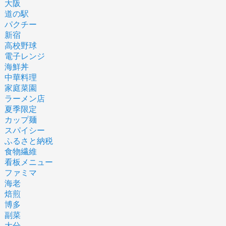
大阪
道の駅
パクチー
新宿
高校野球
電子レンジ
海鮮丼
中華料理
家庭菜園
ラーメン店
夏季限定
カップ麺
スパイシー
ふるさと納税
食物繊維
看板メニュー
ファミマ
海老
焙煎
博多
副菜
大分