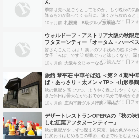
ん
季節は先へ急ごうとしてるのか、もう晩秋の気
降るものが降ってくる前に、遠くから攻めると
う 平和通と厚別西通に挟まれた閑静な住宅街。
10ヶ月前
札幌発 B級グルメ放浪記
鉄東西線「ひばりが丘駅」から徒歩５分ほど。 
なところにポツンと２階建ての佇まい並びの３
ウォルドーフ・アストリア大阪の秋限
開いてないけど、ここだけ営業中。 店の前が駐
フタヌーンティー「オータム・ハーベ
ト・パレット」が登場【10/1～11/30】
皆さんこんにちは！ 笑いのツボ浅めの超ポジテ
女子「みぽ」です♡ 朝晩ぐっと涼しくなり、深
秋の気配を感じています。 今回は実り豊かな秋
10ヶ月前
大阪キタじゃーなる
感で味わう、華やかなアフタヌーンティーをご
ください！ 開業以来、私もずっと気になってい
旅館 琴平荘 中華そば処 ＜第２４期/中
敵なホテルですので、合わせてご紹介させてい
ば・あっさり・太メンマTP＞ -山形県
市-
秋の気配を感じつつ、ようやく過ごしやすくな
きた休日は曇天ながらおでかけ気分で早朝から
の釣り人を横目に海沿いをパトロール(笑)最終
10ヶ月前
庄内平野グルメ行脚・Ver.2
から整理券をゲットしランチタイムにやって来
は…今月めでたく第２４期の営業を開始された
デザートレストランOPERAの「秋の味
全国的知名度を誇るレジェンド店『琴平荘』さ
しむ紅葉アフタヌーンティー」
ん！…
秋の気配が少しずつ深まる東京。街の色がやわ
に変わりはじめるこの季節、心までゆるむよう