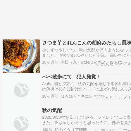
さつま芋とれんこんの胡麻みたらし風
少しずつ少しずつ、秋の気配が漂うようになっ
ました。 朝夕のひんやりした空気、 高い空にた
くうろこ雲、 どこからか漂ってくる金もくせい
10ヶ月前
今日（京）のおばんざい、なぁに。
香、 日没のあとのひそやかな虫の声…。 そして
菜売り場では、旬を迎えたさつま芋がたくさん
べべ散歩にて...犯人発覚！
出しました。 さつま芋といえば、イラスト…
Aloha 朝と夕方に...秋の気配を感じる季節肌寒
は薄掛け羽布団掛けたベッドの上がお気に入り
に庭に出たべべたん、パトロール開始です そん
10ヶ月前
ほろほろ * キエレ *
女が発見したのは芝生がボーボーと指摘されま
わ 端の方を掘り、固まる砂利を埋め込んでおい
秋の気配
いつの間にやら根を伸ばす芝そうし…
2025/8/30空を見上げてみる。フィレンツェに
きた。夜は涼しかろうと思ったのに、携帯を見
29度だった。同じトスカーナでも、南と北では
1年前
私のイタリア時間