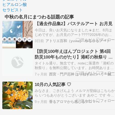
ヒアルロン酸
セラピスト
中秋の名月にまつわる話題の記事
【過去作品集2】パステルアート お月見
今日は、良いお天気になりました☀️まだ、8月は
じめですが、お月見のアート????2026年のお月
見は、9月25日(金)です(十五夜・中秋の名月)お月
3日前
アトリエ百和（yuwa) ゆるゆるアート
見のアートは、とても人気で毎年、新しいデザイ
ンで描きたい！とリクエストを頂きます????おう
【防災100年えほんプロジェクト 第4回
ちに飾っても◎、プレゼントしても、喜ば…
防災100年ものがたり】港町の秋祭り ※
落選作
タイトル通り。無念です。noteに落選作「港町の
秋祭り」を無料公開しています。お時間ありまし
たらご笑覧ください。
7ヶ月前
西宮・門戸厄神 はりねずみのハリー鍼灸院
https://note.com/shimpei_motoki/n/n1f2bd9ba2b
【防災100年えほんプロジェクト 第4回 防災100
10月の人気記事 ♡
年ものがたり】港町…
みなさま、ごきげんよう メルマガ登録はこちらか
ら いつもありがとうございます あやこ です 今年
は、長く金木犀の香りを楽しめますね。 発表 10
9ヶ月前
香るアロマから感じるアロマへ
月のアクセスランキング 1 『もっとも波動の高い
エッセンシャルオイルは？』みなさま、ごきげん
よう メルマガ登録はこちらから いつもあり…