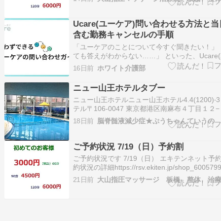
予約・お問合せ 03-5966-5553 この投稿をInsta
見る…
Ucare(ユーケア)問い合わせる方法と
含む勤務キャンセルの手順
「ユーケアのことについて今すぐ聞きたい！」 
ても答えがわからない……」 といった、Ucare
ア)の『問い合わせ』に関する悩みを解決する記
16日前
ホワイト介護部
す。 ユーケアは電話窓口がないので、アプリの
トかお問い合わせフォームから連絡しなければ
ニュー山王ホテルタブー
せん。 チャットは施設宛て…
ニュー山王ホテルニュー山王ホテル4.4(1200)‧3
テル〒106-0047 東京都港区南麻布４丁目１２
ザ・ニューサンノーニュー山王ホテル の地図チ
18日前
脳脊髄液減少症★ぷうちゃんていうの
イン7月22日(水)チェックアウト7月23日(木)2
ル無料食事部屋タイプ客室の特徴チェックイン
ェ…
ご予約状況 7/19（日）予約割
ご予約状況です 7/19（日） エキテンネット予約
約状況の詳細https://rsv.ekiten.jp/shop_6005799
date※ご予約が入り塞がってしまう場合がござ
21日前
大山指圧マッサージ 板橋 整体 治
す。ご予約・お問合せ 03-5966-5553この投稿
Instagramで見るShiat…