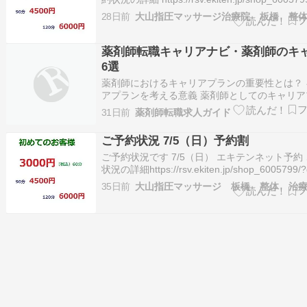
※ご予約が入り塞がってしまう場合がございます
28日前
予約・お問合せ 03-5966-5553 この投稿をInsta
見る…
薬剤師転職キャリアナビ・薬剤師のキ
6選
薬剤師におけるキャリアプランの重要性とは？ 
アプランを考える意義 薬剤師としてのキャリア
を考えることは、自身の将来を見据えて長期的
31日前
薬剤師転職求人ガイド
した働き方を実現するために欠かせません。薬
界は全国的に需要が高い職種ですが、有資格者
ご予約状況 7/5（日）予約割
に伴い競争が激化し、将来的には職場で…
ご予約状況です 7/5（日） エキテンネット予約
状況の詳細https://rsv.ekiten.jp/shop_6005799/
ご予約が入り塞がってしまう場合がございます
35日前
大山指圧マッサージ 板橋 整体 治
約・お問合せ 03-5966-5553この投稿をInstag
るShiats…