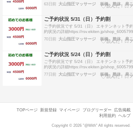
ご予約が入り塞がってしまう場合がございます
63日前
約・お問合せ 03-5966-5553この投稿をInstag
るShiats…
ご予約状況 5/31（日）予約割
ご予約状況です 5/31（日） エキテンネット予約
約状況の詳細https://rsv.ekiten.jp/shop_6005799
date※ご予約が入り塞がってしまう場合がござ
70日前
す。ご予約・お問合せ 03-5966-5553この投稿
Instagramで見るShiat…
ご予約状況 5/24（日）予約割
ご予約状況です 5/24（日） エキテンネット予約
約状況の詳細https://rsv.ekiten.jp/shop_6005799
date※ご予約が入り塞がってしまう場合がござ
77日前
す。ご予約・お問合せ 03-5966-5553この投稿
Instagramで見るShiat…
TOPページ
新規登録
マイページ
ブログリーダー
広告掲載
利用規約
ヘルプ
Copyright © 2026 "@With" All rights reserved.