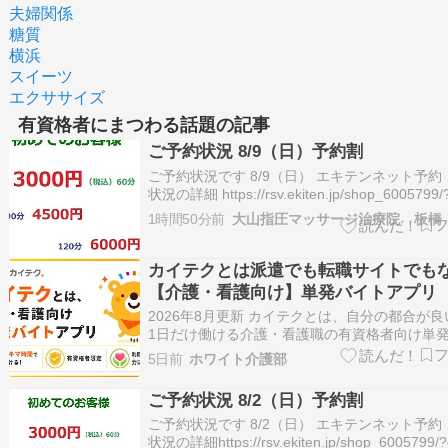
夫婦関係
糖質
横浜
スイーツ
エクササイズ
有資格者にまつわる話題の記事
ご予約状況 8/9（日）予約割
ご予約状況です 8/9（日） エキテンネット予約
状況の詳細 https://rsv.ekiten.jp/shop_6005799/
※ご予約が入り塞がってしまう場合がございます
1時間50分前
予約・お問合せ 03-5966-5553 この投稿をInsta
見る …
カイテクとは派遣でも転職サイトでも
【介護・看護向け】単発バイトアプリ
2026年8月更新 カイテクとは、自分の都合が
1日だけ働ける介護・看護職の有資格者向け単
アプリです。派遣や転職サイトとは、大まかな
5日前
ホワイト介護部
自体が違います。 登録したあとにかかってくる
歴書の準備や面接対策 何気に覚悟がいる紙の契
ご予約状況 8/2（日）予約割
イテクの利用には、どれ…
ご予約状況です 8/2（日） エキテンネット予約
状況の詳細https://rsv.ekiten.jp/shop_6005799/