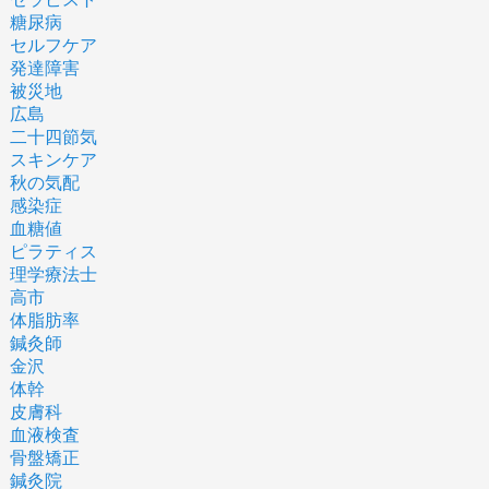
糖尿病
セルフケア
発達障害
被災地
広島
二十四節気
スキンケア
秋の気配
感染症
血糖値
ピラティス
理学療法士
高市
体脂肪率
鍼灸師
金沢
体幹
皮膚科
血液検査
骨盤矯正
鍼灸院