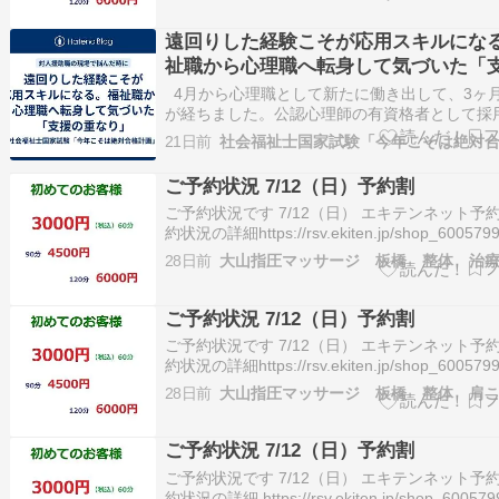
見る…
遠回りした経験こそが応用スキルにな
祉職から心理職へ転身して気づいた「
重なり」
4月から心理職として新たに働き出して、3ヶ
が経ちました。公認心理師の有資格者として採
り、現在は直接支援を行っています。 私が取
21日前
のは、いわゆる「実務経験ルート（Gルート）
験できた最後の試験です。 当時からネット上で
ご予約状況 7/12（日）予約割
務経験ルートは心理専門職と…
ご予約状況です 7/12（日） エキテンネット予約
約状況の詳細https://rsv.ekiten.jp/shop_6005799
date※ご予約が入り塞がってしまう場合がござ
28日前
大山指圧マッサージ 板橋 整体 治
す。ご予約・お問合せ 03-5966-5553この投稿
Instagramで見るShiat…
ご予約状況 7/12（日）予約割
ご予約状況です 7/12（日） エキテンネット予約
約状況の詳細https://rsv.ekiten.jp/shop_6005799
date※ご予約が入り塞がってしまう場合がござ
28日前
す。ご予約・お問合せ 03-5966-5553この投稿
Instagramで見るShiat…
ご予約状況 7/12（日）予約割
ご予約状況です 7/12（日） エキテンネット予約
約状況の詳細 https://rsv.ekiten.jp/shop_600579