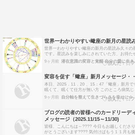
世界一わかりやすい蠍座の新月の星読
世界一わかりやすい蠍座の新月の星読み久々の
です。星読みを楽しみにされていた方、お待た
しました！！本日20日15:47に蠍座で新月を迎
9ヶ月前
潜在意識の変容と覚醒 自分の愛に生き
す。22日で太陽が射手座に入ってしまうので、
蠍座シーズンの締めくくりとなるような新月と
す。今回のチャートはこちら。7ハ…
変容を促す「蠍座」新月メッセージ・
本日、2025．11．20 、15：47「蠍座」新月で
眠くて、眠くて仕方が無い方 このところ病気じ
けど、何故か体調不良が続いている方 このとこ
9ヶ月前
自分軸を整えて生きづらさを幸せに☆
然、ギックリ〇〇や〇〇神経痛などしてしまった
た、何故かやる気が起きず・・うだうだしている
となく、今の関係…
ブログの読者の皆様へのカードリーデ
メッセージ（2025.11/15～11/30)
皆様、こんにちは～???? 今日もお越しくださ
がとうございます???? 気付けばもう１１月も