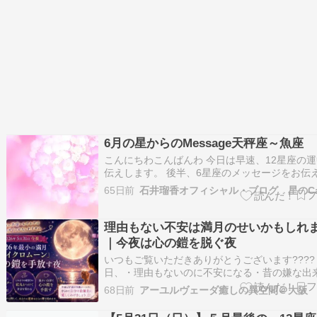
6月の星からのMessage天秤座～魚座
こんにちわこんばんわ 今日は早速、12星座の
伝えします。 後半、6星座のメッセージをお伝
す ５月の星からのMessage 天秤座９月23日～1
65日前
石井瑠香オフィシャル・ブログ 星のCa
日 総合運 同じ風のエレメンツの双子座には太
ので基本的な運気は好調。ただ、蟹座の木星、
金星とはアンバ…
理由もない不安は満月のせいかもしれ
｜今夜は心の鎧を脱ぐ夜
いつもご覧いただきありがとうございます????
日、・理由もないのに不安になる・昔の嫌な出
思い出す・なぜか心が落ち着かない・人間関係
68日前
アーユルヴェーダ癒しの異空間＠大阪
モヤするそんな状態になっていませんでしたか？
心当たりがあるなら、それはあなたが弱いから