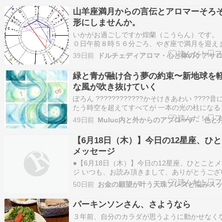
い。牡羊座▶︎人の顔色を伺わず、自分の意見を
山羊座満月からの言伝とアロマーそろ
り言うことで一目置かれます。牡…
形にしませんか。
いかがお過ごしですか煌蘭（こうらん）です。 
０日午前８時５６分ごろ、やぎ座で満月を迎え
6月30日の朝、山羊座で満月を迎えます。5月
39日前
ドルチェディアロマ・心と体のケアサ
てきた、この2ヶ月の流れを振り返ってみてく
蠍座満月で、合わなくなったものを脱ぎ捨て。
緑と青が融け合う夢の約束〜新地球を
新月で、自分の価値を植え直し…
な風が吹き抜けていく
ぽろん ????????????かそけきあわい ????
たう​時空を超えて​すべてが 一本の光の柱になる
????????​いつもこの場所にお立ち寄りくださ
49日前
分かち合ってくださって本当にありがとうござ
『すべては私の源泉のなかに 〜『左側』が教え
【6月18日（木）】今日の12星座、ひ
た安心…
メッセージ
●【6月18日（木）】今日の12星座、ひとこと
ジ いつも、お読み頂きまして、ありがとうござ
す。ともちやんです。 今日の、ひとことメッセ
50日前
す。 「自分を信じる気持ち」が、未来を動かす
周りの声や、不安よりも、自分の心の声に、耳
パーキンソンさん、さようなら
てみましょう。 小さな一歩…
３年前、自分のカラダが思うように動かせなく