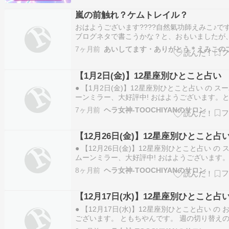
ツは幸運と成長・豊かさを示す木星が6月いっ
嵐の前触れ？ケムトレイル？
蟹座を運行。昨年に引…
おはようございます????自然氣功師えみこ♪です
ブログネタで書こうかな？と、おもいましたが
嵐】ネタが急上昇？何だろう？と少し見たらア
7ヶ月前
【嵐】でしたそれよりも、今朝の空…まだ夜明
った時間帯のほっそりした月????月の上に見え
星????イータカリーナさんのブロ…
【1月2日(金)】12星座別ひとこと占い
● 【1月2日(金)】12星座別ひとこと占い の ス
ーンミラー、大好評中! おはようございます。
んです。 お正月の空気が少しずつ落ち着き、日
7ヶ月前
ヘラ女神-TOOCHIYANのサロン
戻る準備が始まる頃ですね。 今日は、無理に気
れず、「今の自分のペース」を確かめる一日に
ょう。 星たちは、…
【12月26日(金)】12星座別ひとこと占
● 【12月26日(金)】12星座別ひとこと占い の 
ムーンミラー、大好評中! おはようございます
やんです。 静けさの中に、やさしい希望が差し
8ヶ月前
ヘラ女神-TOOCHIYANのサロン
曜日。 無理に進まず、整えることを意識すると
運気が自然に噛み合っていく一日です。 牡羊座
足元を整える…
【12月17日(水)】12星座別ひとこと占
● 【12月17日(水)】12星座別ひとこと占い の 
ございます。 ともちやんです。 週の切り替え
日。気持ちの整理がスムーズで、冷静な判断が