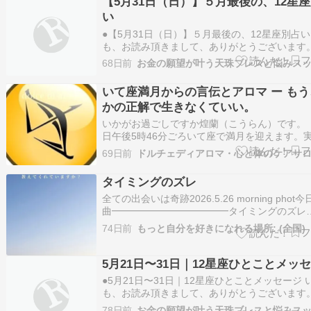
【5月31日（日）】５月最後の、12星
ネガティブだからでもありません…
い
●【5月31日（日）】５月最後の、12星座別占い
も、お読み頂きまして、ありがとうございます
ちやんです。 本日、2026年5月31日は「ブル
68日前
の満月」。 ひとつの月の流れの中で二度目に訪
別な満月で、“強い浄化と手放し”が起こりやす
いて座満月からの言伝とアロマ ー も
ミングと言われていま…
かの正解で生きなくていい。
いかがお過ごしですか煌蘭（こうらん）です。 
日午後5時46分ごろいて座で満月を迎えます。
れ、今月2回目の満月。ひと月に2回満月が起こ
69日前
ドルチェディアロマ・心と体のケアサ
を「ブルームーン」と呼びます。英語の慣用句「o
in a blue moon（めったにないこと）」の語源
タイミングのズレ
った、特別…
全ての出会いは奇跡2026.5.26 morning phot
曲━━━━━━━━━━━━タイミングのズレ
━━━━━━━━━━━━タイミングが合う、
74日前
もっと自分を好きになれる場所: (全国)
いは相手との波長の違いの問題ですどちらかが
か良くないではなく考え方のちょっとした違い
を感じている(意識して…
5月21日〜31日｜12星座ひとことメッ
●5月21日〜31日｜12星座ひとことメッセージ 
も、お読み頂きまして、ありがとうございます
ちやんです。 ????5月21日〜31日｜12星座ひ
78日前