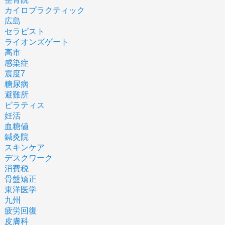
カイロプラクティック
広島
セラピスト
ライオンズゲート
高市
感染症
震度7
糖尿病
避難所
ピラティス
妊活
血糖値
鍼灸院
スキンケア
デスクワーク
消費税
骨盤矯正
東洋医学
九州
疲労回復
皮膚科