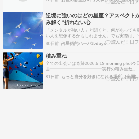
ッセージ???? 5月後半は、これまでの流れが形
やすい時期。 整えてきたものが、現実として動
ていきます。…
逆境に強いのはどの星座？アスペクト
み解く“折れない心
「メンタルが強い人」と聞くと、何があっても
い人を想像するかもしれません。でも実際は、“
ない人”が強いわけではないんですよね。落ち込
80日前
占星術的ハーバルdays
もある。迷うこともある。それでも、時間をか
ら戻ってこられる。星読みで見る“強さ”も、そ
積み重ね
回復力に近いものがあります。今回…
全ての出会いは奇跡2026.5.19 morning phot
曲━━━━━━━━━━━━実行の積み重ね
━━━━━━━━━━━━5月19日午前7時25
81日前
もっと自分を好きになれる場所: (全国)
が牡牛座へと移動し火星は、6月29日までの約
間、牡牛座に滞在することになります。この時
まで意識的にしてき…