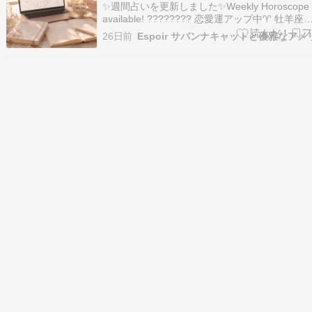
✨週間占いを更新しました✨Weekly Horoscope i
available! ???????? 恋愛運アップ中♈️ 牡羊座
(Aries)♉️ 牡牛座 (Taurus)♍️ 乙女座 (Virgo)♓️ 
26日前
(Pisces)???? 仕事運アップ中♏️ 蠍座 …