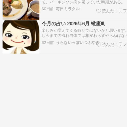
て、パーキンソン病を疑っていた時期がある。 
レスでパーキンソン症状悪化中』こんにちは。 
60日前
毎日ミラクル
寝返りがうてなくなり、布団の中で軽くパニッ
こしました 眠っている間の筋肉の固縮は勘弁し
いですトイレに歩いていくのが至難……
今月の占い 2026年6月 蠍座♏️
楽しみが増えてくる時期ではないかと思います
し今までの流れ自体では相変わらずやらねばな
ことや奮闘を重ねているので、この楽しみに勇
62日前
うらないっぽいつぶやき
られるのかもしれない。例えば、いよいよワー
ップが始まります。それを楽しみにしているサ
がいたとして、ワールドカップだけを追っ…