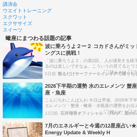
講演会
ウエイトトレーニング
スクワット
エクササイズ
スイーツ
蠍座にまつわる話題の記事
波に乗ろうよ２ー２ コカドさんがミッ
ングスに挑戦！
「波に乗ろうよ２」の第2回。 人が成長する様
るのは楽しいですなぁ。こういうの見てるとワ
やってみたいって思っちゃいます。今後の第5
5日前
観るだけサーファー☆インドアで乗りち
にはミッドレングスでのターンも成功してそう
いです？コカドさん。 そういやそのコカドさん
2026下半期の運勢 水のエレメンツ 蟹
スコープを見てみたら、太陽獅子座…
座・魚座
こんにちわこんばんわ 今日は早速、2026年下
エレメンツ・蟹座・蠍座・水瓶座の運勢をお伝
す。 それから、各星座のリーディング動画も随
12日前
石井瑠香オフィシャル・ブログ 星のCa
中 下記の動画からアクセスしてみてくださいね 2
年下半期の運勢水のエレメンツ蟹座・蠍座・水瓶
7月のエネルギーと今週の12星座占い★J
月30日に蟹座を進んで…
Energy Update & Weekly H