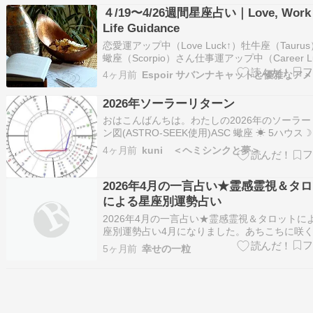
ミステリアスな雰囲気を醸し出すため、捉えど
４/19〜4/26週間星座占い｜Love, Work
ない人であると誤解されがちです…
Life Guidance
恋愛運アップ中（Love Luck↑）牡牛座（Tauru
蠍座（Scorpio）さん仕事運アップ中（Career L
蟹座（Cancer）さん獅子座（Leo）さん天秤座
4ヶ月前
（Libra）さん山羊座（Capricorn）さん 詳し
からご覧ください。（For m…
2026年ソーラーリターン
おはこんばんちは。わたしの2026年のソーラ
ン図(ASTRO‐SEEK使用)ASC 蠍座 ☀ 5ハウス☽
ス射手座5ハウス ♂♆♄☀️ ま・さ・か の可能性 
4ヶ月前
kuni ＜ヘミシンクと夢＞
5 ハウス2026年のわたしは蠍座な雰囲気。5ハ
イベント盛りだくさんで重要。2ハウス射手座
2026年4月の一言占い★霊感霊視＆タ
による星座別運勢占い
​2026年4月の一言占い★霊感霊視＆タロットに
座別運勢占い4月になりました。あちこちに咲
麗ですね。やっと暖かくなりました。さて、今
5ヶ月前
幸せの一粒
とこと運勢占いをご覧になってください。牡羊座▶
歩引いて、冷静に対応する事が求められます★
ーフード⋯坦々麺牡牛座▶︎…