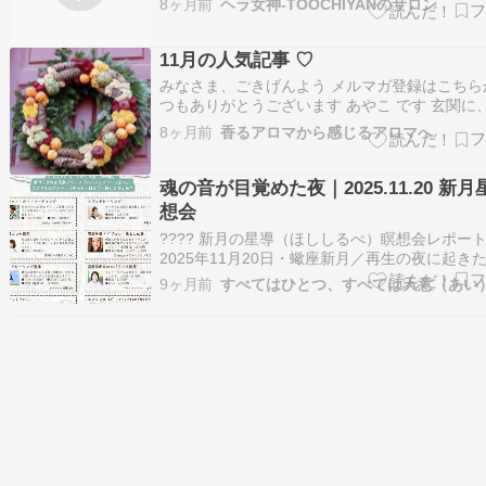
8ヶ月前
ヘラ女神-TOOCHIYANのサロン
い日です。 牡羊座 ひらめきが的確に働く日牡牛
心できる選択が吉双子座 周囲との言葉のやり取
値あり蟹座 温か…
11月の人気記事 ♡
みなさま、ごきげんよう メルマガ登録はこちら
つもありがとうございます あやこ です 玄関に
スマスリースを飾りました 発表 11月のアクセ
8ヶ月前
香るアロマから感じるアロマへ
キング 1 『もっとも波動の高いエッセンシャル
は？』みなさま、ごきげんよう メルマガ登録は
から いつもありがと…
魂の音が目覚めた夜｜2025.11.20 新
想会
???? 新月の星導（ほししるべ）瞑想会レポー
2025年11月20日・蠍座新月／再生の夜に起き
―こんにちは、まりんです。昨夜は 「新月の星
9ヶ月前
ししるべ）瞑想会」 にご参加いただき、ありが
ざいました。あの夜に“実際に起きていたこと”
っくり丁寧に言葉にし…