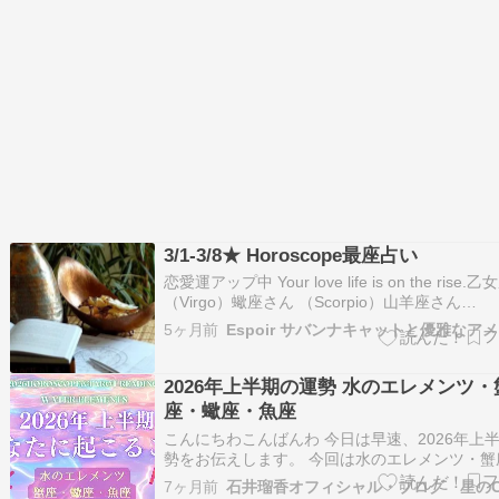
3/1-3/8★ Horoscope最座占い
恋愛運アップ中 Your love life is on the rise
（Virgo）蠍座さん （Scorpio）山羊座さん
（Capricorn）魚座さん（Pisces）仕事運アッ
5ヶ月前
Your career is on the rise.双子座さん （Gemin
2026年上半期の運勢 水のエレメンツ・
座・蠍座・魚座
こんにちわこんばんわ 今日は早速、2026年上
勢をお伝えします。 今回は水のエレメンツ・蟹
座・魚座の運勢をお伝えします 2026年上半期
7ヶ月前
石井瑠香オフィシャル・ブログ 星のCa
～水のエレメンツ・蟹座・蠍座・魚座～ 水のエ