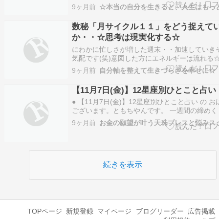
くも年末が近づいておりますが、皆様いかがお
9ヶ月前
でしょうか。 私は、あまりにはやい時の流れを
つ、太陽蠍座などの影響でしょうか、 様々な思
数秘「月サイクル１１」をどう捉えて
き起こり、過去世の思い…
か・・☆思考は現実化する☆
にわかに忙しさが増した週末・・加速していき
気配です(笑)意図した方にエネルギーは流れる☆
＊ ご訪問ありがとうございます愛知の幸せチャ
9ヶ月前
自分軸を整えて生きづらさを幸せに☆
杉浦りえです すっかりと紅葉始まっていますね
くり腰が良くなって初のウォーキングですなか
【11月7日(金)】12星座別ひとこと占い
い感じで、回復しております…
● 【11月7日(金)】12星座別ひとこと占い の 
ございます。ともちやんです。 一週間の締めく
金曜日。 ここまで頑張ってきた自分を、少しだ
9ヶ月前
てあげましょう。 小さな達成を認めることで、
くなります。 そして、週末へ向けての流れも自
っていきます。 星…
続きを表示
TOPページ
新規登録
マイページ
ブログリーダー
広告掲載