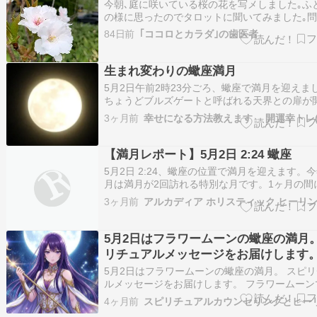
今朝､庭に咲いている桜の花を写メしました｡ふ
の様に思ったのでタロットに聞いてみました｡問
朝｢天の川｣という桜の花を写メで撮りました｡
84日前
｢ココロとカラダ｣の歯医者
思っているのでしょう？• 中央（核心）：カッ
3（Abundance / 豊饒）• 意味: 感情の横溢、
い、実り。•…
生まれ変わりの蠍座満月
5月2日午前2時23分ごろ、蠍座で満月を迎えま
ちょうどブルズゲートと呼ばれる天界との扉が
いる上に、 ５月初めのウエサク満月という一年
3ヶ月前
の強いエネルギーが降り注ぐ時。 蠍座の満月に
れ変わりというテーマがあり 今は天王星が双子
動した、大変革期なので 身…
【満月レポート】5月2日 2:24 蠍座
5月2日 2:24、蠍座の位置で満月を迎えます。今
月は満月が2回訪れる特別な月です。1ヶ月の間
満月が巡ってくる現象は「非常に稀な」という
3ヶ月前
アルカディア ホリスティック ヒーリ
込めてブルームーンと呼ばれます。 月そのもの
輝くわけではありませんが、それほど珍しく貴
イミングだということです。…
5月2日はフラワームーンの蠍座の満月
リチュアルメッセージをお届けします
5月2日はフラワームーンの蠍座の満月。 スピ
ルメッセージをお届けします。 フラワームーン
の満月は花びらが開くように、秘めた感情が開
4ヶ月前
ます。 真面目で芯が強く忍耐も強い努力家の蠍