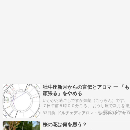
牡牛座新月からの言伝とアロマ ー 「
頑張る」をやめる
いかがお過ごしですか煌蘭（こうらん）です。 
７日午前５時００分ごろ、 おうし座で新月を迎
す。 前回の蠍座満月で”古い皮”を脱ぎ捨てた方
83日前
ドルチェディアロマ・心と体のケアサ
こで一度、深呼吸してください。牡牛座の新月
の脱いだあとの素肌に、新しい価値観を植え直
桜の花は何を思う？
です。 ■牡牛座新月図 今回の新…