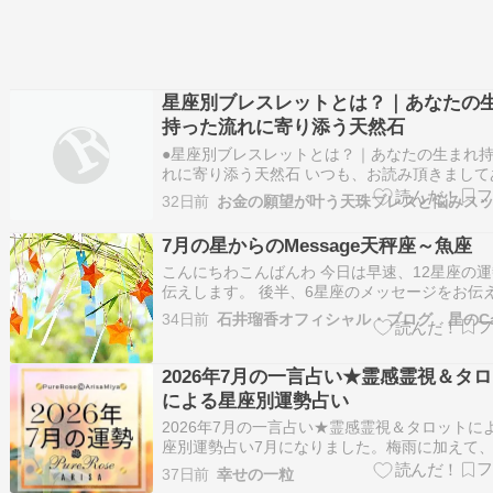
星座別ブレスレットとは？｜あなたの
持った流れに寄り添う天然石
●星座別ブレスレットとは？｜あなたの生まれ
れに寄り添う天然石 いつも、お読み頂きまして
とうございます。 人生の流れを整理する算命学
32日前
師・ともちやんです。 「自分に合う石がわから
「どれを選べばいいのか迷う」 そんな声をよく
7月の星からのMessage天秤座～魚座
きます。 天然石は種類が多いた…
こんにちわこんばんわ 今日は早速、12星座の
伝えします。 後半、6星座のメッセージをお伝
す 7月の星からのMessage 天秤座９月23日～10
34日前
石井瑠香オフィシャル・ブログ 星のCa
日 総合運 幸運の星・木星が願望と友情を示す1
移動し、さらに同じ風のエレメンツの双子座で
と天王星が合と…
2026年7月の一言占い★霊感霊視＆タ
による星座別運勢占い
​2026年7月の一言占い★霊感霊視＆タロットに
座別運勢占い7月になりました。梅雨に加えて
影響で雨が多いですね。最近、新しい傘を新調
37日前
幸せの一粒
た。今月のひとこと運勢占いをご覧になってく