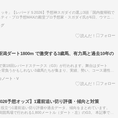
ッキ」【レパードＳ2026】予想神スガダイの選ぶ3頭「国内復帰戦で
ティ・プロ予想MAXの殿堂プロ予想家・スガダイ氏が6日、ウマニテ
ネル「スガダイの勝ちに行く競馬予想」に出演。8月9日に新潟競馬場で行
ログ
｜新潟ダート1800m で激突する3歳馬、有力馬と過去10年の
場で第18回レパードステークス（G3）が行われます。舞台はダート
線を背負うかもしれない3歳馬たちが集まり、実績、勢い、コース適性を
す。 中心候補はユニコーンステークス2着のメルカントゥール、青竜
カノート・V
026予想オッズ】1週前追い切り評価・傾向と対策
に役立つ1週前追い切り評価や過去データ、傾向をまとめています。
新潟競馬場で行われる1,800メートル（ダート・左）のG3。 本記事では
の傾向、注目馬の評価、馬券攻略のポイントを詳しく解説します。 こ