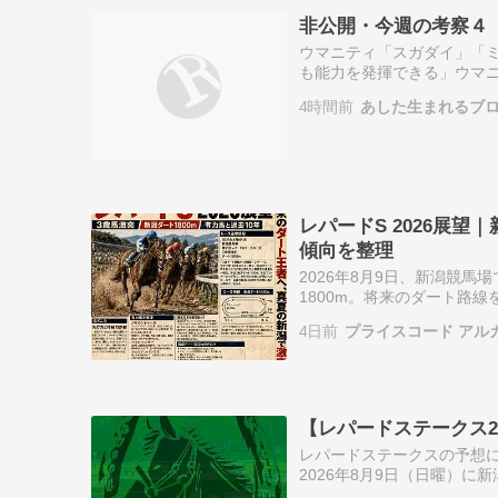
非公開・今週の考察４
ウマニティ「スガダイ」「ミ
も能力を発揮できる」ウマニ
ィ公式YouTubeチャン
4時間前
あした生まれるブ
われ…
レパードS 2026展望
傾向を整理
2026年8月9日、新潟競馬
1800m。将来のダート路
一度に問われる注目の一戦で
4日前
プライスコード アル
ステ…
【レパードステークス2
レパードステークスの予想
2026年8月9日（日曜）に
1週前追い切りの動きや過去