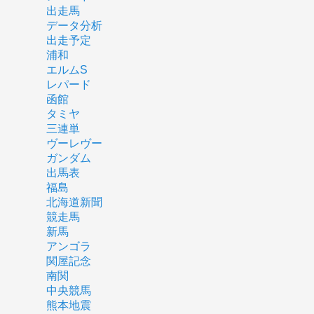
出走馬
データ分析
出走予定
浦和
エルムS
レパード
函館
タミヤ
三連単
ヴーレヴー
ガンダム
出馬表
福島
北海道新聞
競走馬
新馬
アンゴラ
関屋記念
南関
中央競馬
熊本地震