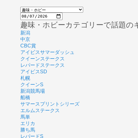
趣味・ホビーカテゴリーで話題の
新潟
中京
CBC賞
アイビスサマーダッシュ
クイーンステークス
レパードステークス
アイビスSD
札幌
クイーンS
新潟競馬場
船橋
サマースプリントシリーズ
エルムステークス
馬単
エリカ
勝ち馬
レパードS