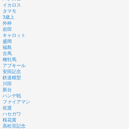
イカロス
タマモ
3歳上
外枠
岩田
キャロット
盛岡
福島
古馬
種牡馬
アブキール
安田記念
鉄道模型
川田
新台
ハンデ戦
ファイアマン
佐渡
ハセガワ
桜花賞
高松宮記念