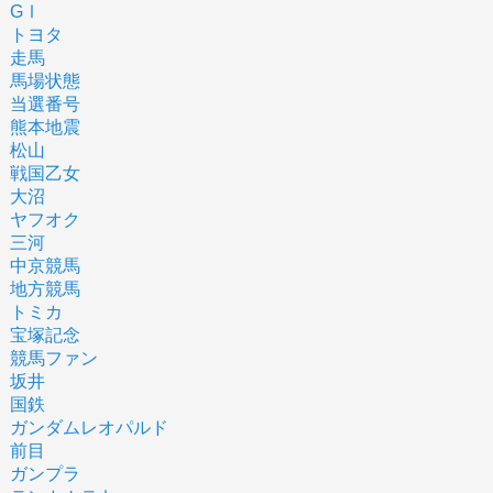
GⅠ
トヨタ
走馬
馬場状態
当選番号
熊本地震
松山
戦国乙女
大沼
ヤフオク
三河
中京競馬
地方競馬
トミカ
宝塚記念
競馬ファン
坂井
国鉄
ガンダムレオパルド
前目
ガンプラ