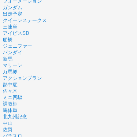
フォーメーション
ガンダム
出走予定
クイーンステークス
三連単
アイビスSD
船橋
ジェニファー
バンダイ
新馬
マリーン
万馬券
アクションプラン
熱中症
佐々木
ミニ四駆
調教師
馬体重
北九州記念
中山
佐賀
パチスロ