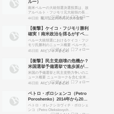
ルー）
とを受けたものです。 今回の決選投票
には下院議員のジュリア・レットロウ
南米ペルーの大統領選決選投票は、故
氏…
アルベルト・フジモリ元大統領の長女
で右派のケイコ・フジモリ氏が左派候
44日前
菊川弘之の月月火水木金金
補のロベルト・サンチェス氏に対し逆
転不可能なリードを確保し、勝利を確
【衝撃】ケイコ・フジモリ勝利
実にした。 選挙データによると、開票
確実！南米政治を揺るがすペル
率９９．８７％の段階で、フジモリ氏
ー大統領選の分断と波紋
の有効票の得票率は５０．１２％、サ
ペルー大統領選におけるケイコ・フジ
ンチェ…
モリ氏勝利のニュース概要 ペルー大統
領選挙の決選投票において、開票率が
45日前
AIビジネスまとめ
９９．８６パーセントに達した時点
で、右派候補のケイコ・フジモリ氏が
【衝撃】民主党崩壊の危機か？
得票率５０．１２パーセントを記録
米国選挙予備選挙で進歩派が牙
し、左派候補のロベルト・サンチェス
を剥く
氏に対して約４万３０００票の差をつ
米国の予備選挙と民主党勢力争いのニ
けて優勢と…
ュース概要 ニューヨークを含む全米４
州で予備選挙が実施されます。 今回の
46日前
AIビジネスまとめ
選挙は、今後の連邦議会における勢力
図や各州の政治の方向性を左右する重
ペトロ・ポロシェンコ（Petro
要な局面を迎えています。 ニューヨー
Poroshenko）2014年から2019
ク市では、ゾーラン・マムダニ市長が
年までのウクライナ第5代大統
推す民主主義社会主義者の候補者たち
ペトロ・オレクシヨヴィチ・ポロシェ
と…
領
ンコ（Petro Oleksiiovych