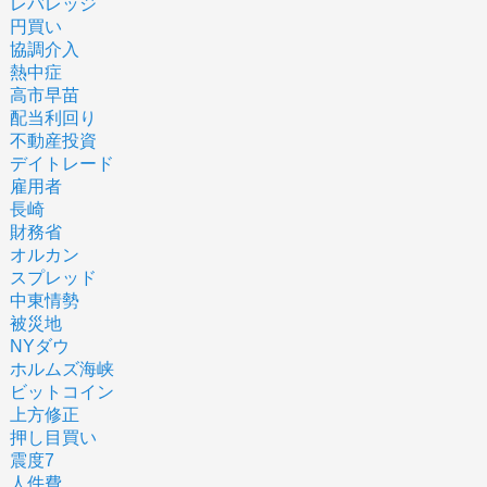
レバレッジ
円買い
協調介入
熱中症
高市早苗
配当利回り
不動産投資
デイトレード
雇用者
長崎
財務省
オルカン
スプレッド
中東情勢
被災地
NYダウ
ホルムズ海峡
ビットコイン
上方修正
押し目買い
震度7
人件費