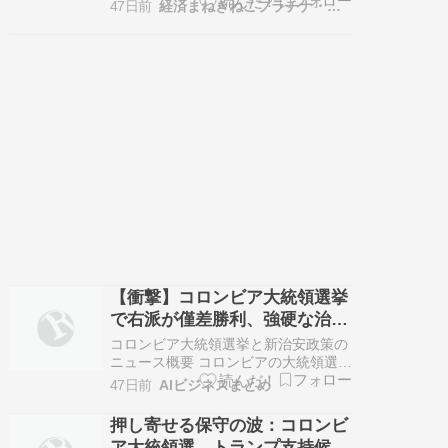
Poroshenko） 1965年9月26日生まれ
47日前
経済まねきねこプラチナ・ゴールド情報
ウクライナの政治家、オリガルヒ、元
官僚 2009年から2010年まで外務大臣
を務めた。 2012年には貿易経済開発
大臣を務めた。 2007年から20…
【衝撃】コロンビア大統領選挙
で右派が僅差勝利、強硬な治安
政策に暴動の懸念
コロンビア大統領選挙と新治安政策の
ニュース概要 コロンビアの大統領選挙
決選投票は、アメリカの支援を受けた
47日前
AIビジネスまとめ
弁護士のアベラルド・デ・ラ・エスピ
リャ氏が、左派のイバン・セペダ上院
押し寄せる保守の波：コロンビ
議員を僅差で破り当選を果たしまし
ア大統領選、トランプ支持候補