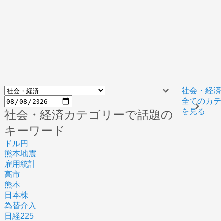
社会・経
全てのカ
を見る
社会・経済カテゴリーで話題の
キーワード
ドル円
熊本地震
雇用統計
高市
熊本
日本株
為替介入
日経225