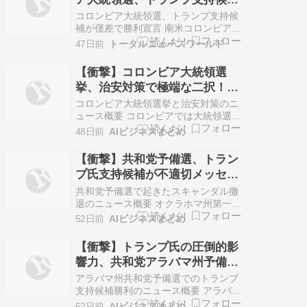
た。 この結果を受けて、国内では右派
が僅差で勝利宣言 日本メディ
による強硬な治安政策への反発から暴
コロンビア大統領選、トランプ支持候
動や抗…
アは「極右」と発狂中
補が僅差で勝利宣言 南米コロンビアの
大統領選決選投票で、トランプ大統領
47日前
トータルニュースワールド
が支持する保守系新人候補アベラル
ド・デ・ラ・エスプリエラ氏が、僅差
【衝撃】コロンビア大統領選
の首位を保ったまま勝利を宣言した。
挙、治安対策で極端な二択！国
開票がほぼ完了した時点での得票率は
家分断の危機
デ・ラ・エスプリエラ氏49.7%、対す
コロンビア大統領選挙と治安対策のニ
る左…
ュース概要 コロンビアでは大統領選挙
の決選投票が間近に迫っており、国内
48日前
AIビジネスまとめ
は極めて深刻な二極化の状態にありま
す。 出馬しているのは、現職のグスタ
【衝撃】共和党予備選、トラン
ボ・ペトロ大統領の路線を継承する左
プ氏支持候補が不適切メッセー
派のイバン・セペダ氏と、ドナルド・
ジで撤退！スキャンダル全貌
トランプ氏やエルサルバドルのナジ
共和党予備選で起きたスキャンダル撤
ブ・ブ…
退のニュース概要 オクラホマ州第一選
挙区の共和党予備選で決選投票に進出
52日前
AIビジネスまとめ
していたジャクソン・ラマイヤー氏
が、不適切なテキストメッセージを巡
【衝撃】トランプ氏の圧倒的影
るスキャンダルを受けて選挙戦からの
響力、共和党アラバマ州予備選
撤退を表明しました。 発端となったの
でムーア氏が勝利！
はデイリーメールによる報道で、ラマ
アラバマ州共和党予備選でのトランプ
イヤー…
支持候補勝利のニュース概要 アラバマ
州で行われた共和党の上院候補を決め
52日前
AIビジネスまとめ