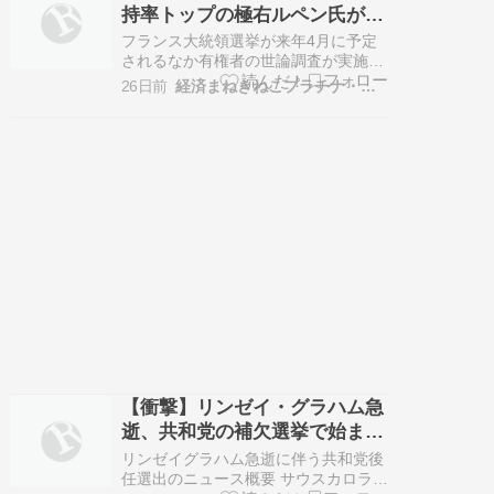
持率トップの極右ルペン氏が決
う大動脈解離と診断されました。 ヘン
選投票で勝つ公算
リー・マクマスター州知事は、２０２
フランス大統領選挙が来年4月に予定
７…
されるなか有権者の世論調査が実施さ
れ、極右・国民連合（RN）を実質的
26日前
経済まねきねこプラチナ・ゴールド情報
に率いる マリーヌ・ルペン前党首が支
持率でトップに立ち、前回の調査から
支持を拡大したとの情報が市場に流れ
た。 秘書給与の不正受給の罪に問われ
たルペン前党首に対し、今月7日の控
訴…
【衝撃】リンゼイ・グラハム急
逝、共和党の補欠選挙で始まる
権力闘争の行方
リンゼイグラハム急逝に伴う共和党後
任選出のニュース概要 サウスカロライ