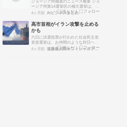
議会勢力均衡も鍵
ジョージア州補選のニュース概要 ジョ
ージア州第14選挙区の補欠選挙は、共
和党のクレイ・フラーと民主党のショ
4ヶ月前
AIビジネスまとめ
ーン・ハリスの争いとなっています。
この選挙は、以前にトランプ大統領と
高市首相がイラン攻撃を止める
対立し辞任したマージョリー・テイラ
かも
ー・グリーン氏の後任を決定するもの
です。 下院の勢力バランスに影響を
六日に決選投票が行われた社会民主党
与…
党首選挙は、お仲間のような対日ヘイ
トスピーチ（憎悪差別扇動＝反日）左
4ヶ月前
遠藤健太郎オフィシャルブログ
翼・極左の報道権力各社さえ呆れ返る
ほど惨憺たる党運営を露呈して（ＡＢ
ＥＭＡ記事を参照）福島瑞穂氏の再選
という予定調和に終わりました。 しか
し、これが反日左翼・極左の実態で
す。社…