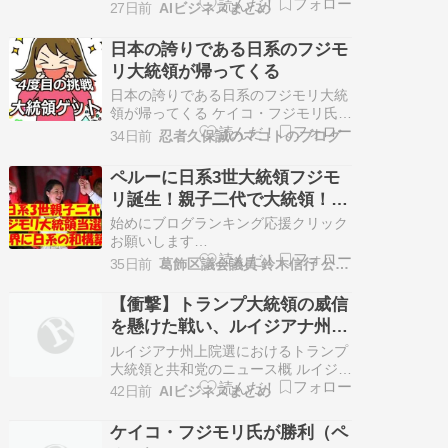
ナ州選出のリンゼイ・グラハム上院議
27日前
AIビジネスまとめ
員が急逝したことを受け、共和党は後
任選出に向けた迅速な対応を迫られて
日本の誇りである日系のフジモ
います。 州法に基づき、ヘンリー・マ
リ大統領が帰ってくる
クマスター州知事がまずは残りの任期
を務める後任を指名する予定です。 ま
日本の誇りである日系のフジモリ大統
た…
領が帰ってくる ケイコ・フジモリ氏の
大統領就任で、日系人が親子二代にわ
34日前
忍者久保誠のマコトのブログ
たってペルーの大統領となるという最
高の栄誉が実現 4度目の挑戦で、故フ
ペルーに日系3世大統領フジモ
ジモリ元大統領の長女であるケイコ・
リ誕生！親子二代で大統領！日
フジモリ氏がとうとうペルーの大統領
僑ネットワーク！#葛飾区
に就任することが決まったようなので
始めにブログランキング応援クリック
す。…
お願いします
https://blog.with2.net/link/?1858976
35日前
葛飾区議会議員 鈴木信行 公式ブログ
「移民を入れた 国が壊れた」 『葛飾
区の問題』●猛毒アスベストを地中に
【衝撃】トランプ大統領の威信
隠し公園計画する葛飾区！ラーメン街
を懸けた戦い、ルイジアナ州共
先の区有地？070101https://youtu.b…
和党の未来を変える決選投票の
ルイジアナ州上院選におけるトランプ
行方
大統領と共和党のニュース概 ルイジア
ナ州では共和党の上院議員選挙の決選
42日前
AIビジネスまとめ
投票が実施されています。 これは現職
のビル・キャシディ議員が予備選挙で
ケイコ・フジモリ氏が勝利（ペ
過半数の票を獲得できず、敗退したこ