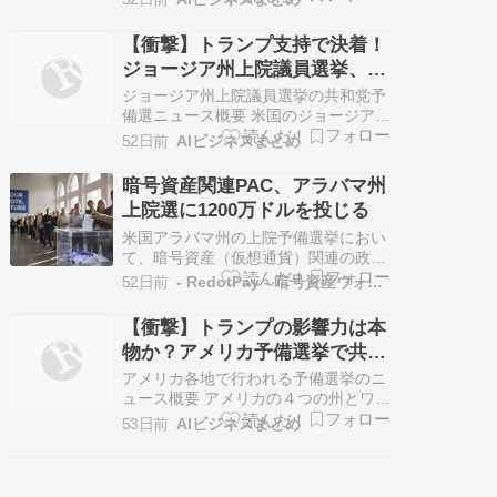
る決選投票において、現職下院議員の
バリー・ムーア氏が元海軍特殊部隊員
【衝撃】トランプ支持で決着！
のジャレッド・ハドソン氏を破り、勝
ジョージア州上院議員選挙、共
利しました。 先月の予備選挙では過半
和党が掴んだ命運
数を獲得する候補者がいなかったた
ジョージア州上院議員選挙の共和党予
め、決…
備選ニュース概要 米国のジョージア州
で行われた上院議員選挙の共和党予備
52日前
AIビジネスまとめ
選挙決選投票において、マイク・コリ
ンズ下院議員がデレク・ドゥーリー氏
暗号資産関連PAC、アラバマ州
を破り、本選への切符を手にしまし
上院選に1200万ドルを投じる
た。 この選挙は、１１月の本選で現職
の民主党ジョン・オソフ上院議員に挑
米国アラバマ州の上院予備選挙におい
む共和…
て、暗号資産（仮想通貨）関連の政治
活動委員会（PAC）が多額の資金を投
52日前
- RedotPay - 暗号資産ウォレットアプリ
じました。具体的には、「Defend
American Jobs」という団体が、共和
【衝撃】トランプの影響力は本
党のバリー・ムーア候補を支援するた
物か？アメリカ予備選挙で共和
め、合計1210万ドル（約18億8000万
党の支配権を巡る激戦が勃発
円、1ドル155…
アメリカ各地で行われる予備選挙のニ
ュース概要 アメリカの４つの州とワシ
ントン特別区で火曜日に予備選挙およ
53日前
AIビジネスまとめ
び決選投票が行われました。 ジョージ
ア州では共和党の上院候補を決める決
選投票が実施され、マイク・コリンズ