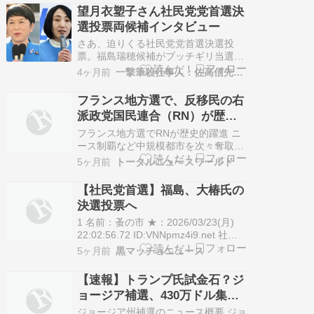
望月衣塑子さん社民党党首選決
選投票両候補インタビュー
さあ、迫りくる社民党党首選決選投
票。福島瑞穂候補がブッチギリ当選の
予想が大多数だった社民党党首選、福
4ヶ月前
一撃筆殺仕事人：佐高信先生追っかけブログ
島瑞穂さんと大椿ゆうこさんの意外な
決選投票に向けてあと5日となってい
フランス地方選で、反移民の右
ますが、オッカ君チャンネルの望月衣
派政党国民連合（RN）が歴史
塑子さんが両候補に政策、方針を聞く
的躍進 ニース制覇など中規模
番組が配信されています。社民党員の
フランス地方選でRNが歴史的躍進 ニ
有権者の…
都市を次々奪取
ース制覇など中規模都市を次々奪取
2026年3月のフランス統一地方選挙
5ヶ月前
トータルニュースワールド
（市町村選挙）で、右派政党国民連合
（RN）が注目を集めた。第1回投票
【社民党首選】福島、大椿氏の
（15日）では南部を中心に勢力を拡大
決選投票へ
し、ニースではRNと共闘するエリッ
ク・シオッティ氏が43.4%を獲得し…
1 名前：蚤の市 ★：2026/03/23(月)
22:02:56.72 ID:VNNpmz4i9.net 社民
党は23日、同日開票された党首選につ
5ヶ月前
黒マッチョニュース
いて、福島瑞穂党首（70）と大椿裕子
前参院議員（52）による再選挙（決選
【速報】トランプ氏試金石？ジ
投票）になったと発表した。再選挙は
ョージア補選、430万ドル集め
初めてで、4月4、5日投…
た候補は勝利なるか
ジョージア州補選のニュース概要 ジョ