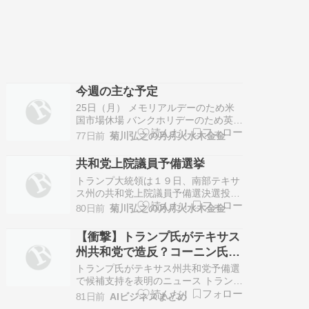
今週の主な予定
25日（月） メモリアルデーのため米
国市場休場 バンクホリデーのため英国
市場休場 仏誕節振替休日のため香港市
77日前
菊川弘之の月月火水木金金
場休場 26日（火） 日銀「消費者物価
のコア指標」 米2年債入札（690億ド
共和党上院議員予備選挙
ル） 米消費者信頼感指数（5月） スレ
トランプ大統領は１９日、南部テキサ
イペン・オ?ランダ中銀総裁、記者会
ス州の共和党上院議員予備選決選投票
見 ヴィンセント加中銀副…
で、ベテランの現職ジョン・コーニン
80日前
菊川弘之の月月火水木金金
氏に挑む保守強硬派で同州司法長官の
ケン・パクストン氏を支持すると表
【衝撃】トランプ氏がテキサス
明。 ３月に行われた候補者３人による
州共和党で造反？コーニン氏排
予備選は、いずれの候補も５０％を超
除の決断に党内激震
える得票率に達しなかったため、得票
トランプ氏がテキサス州共和党予備選
率上位２…
で候補支持を表明のニュース トランプ
前大統領は火曜日、テキサス州の上院
81日前
AIビジネスまとめ
共和党予備選の決選投票において、州