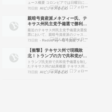
補者を当…
ュース概要 コロンビアでは日曜日に大
統領選挙が実施されますが、どの候補
70日前
AIビジネスまとめ
者も過半数に達する見込みはなく、上
位二名による決選投票が確実視されて
親暗号資産派メネフィー氏、テ
います。 世論調査によると、左派のイ
キサス州民主党予備選で勝利：
バン・セペダ氏と右派のアベラルド・
業界の政治影響力拡大
デ・ラ・エスピエジャ氏が競り合って
最近のテキサス州民主党予備選決選投
おり…
票において、親暗号資産派のジャステ
ィン・メネフィー氏が勝利しました。
73日前
- RedotPay - 暗号資産ウォレットアプリ
彼は現職のアル・グリーン氏を破り、
議席を獲得しています。この結果は、
【衝撃】テキサス州で現職敗
暗号資産業界が多額の資金を投じて支
北！トランプの力で共和党が劇
援したスーパーPAC（政治活動委員会
的変貌
の一種で、無制限の資金調達と支出が
トランプ氏支持で共和党予備選を制し
可能な…
たテキサス州の結果概要 テキサス州司
法長官のケン・パクストン氏が、共和
73日前
AIビジネスまとめ
党の連邦上院議員指名争いの決選投票
で現職のジョン・コーニン氏を破り、
勝利を確実にしました。 この結果は共
和党にとって大きな勢力図の変化を意
味します。 ドナルド・トランプ大統領
の…