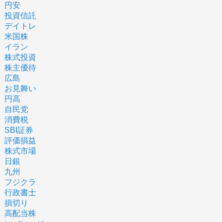
円安
投資信託
デイトレ
米国株
イラン
株式投資
株主優待
広島
お見舞い
円高
自民党
消費税
SBI証券
評価損益
株式市場
日銀
九州
フジクラ
行政書士
損切り
高配当株