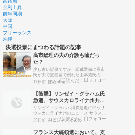
富裕層
金利上昇
前年同期
大阪
中国
フリーランス
沖縄
決選投票にまつわる話題の記事
高市総理の夫の介護も嘘だっ
た？
少し古い記事ですが、総裁選前に高市
氏が夫で脳梗塞で倒れた山本拓氏の介
護を大変だと語っていたそうですが、
17日前
ぽぬblog
当人の夫・山本拓氏から真実が語られ
たそうです。実際は入院から自宅に戻
【衝撃】リンゼイ・グラハム氏
った当初こそシャワーは高市氏に手伝
急逝、サウスカロライナ州共和
ってもらったそうですが、今はトイレ
党が後任選出へ激震
もシャワーも自分でできる、と。------
リンゼイ・グラハム議員急逝に伴うサ
…
ウスカロライナ州のニュース サウスカ
ロライナ州選出のリンゼイ・グラハム
25日前
AIビジネスまとめ
上院議員が７１歳で急逝し、地元政界
は後任選びに向けた動きを加速させて
フランス大統領選において、支
います。 死因は動脈硬化性心疾患に伴