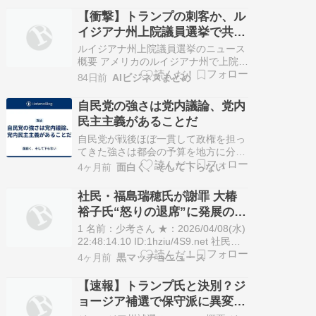
司法長官のケン・パクストン氏を支持
【衝撃】トランプの刺客か、ル
すると表明しました。 今回の決選投票
イジアナ州上院議員選挙で共和
は、予備選で過半数を得た候補がいな
党の忠誠心が試される激戦の行
かったため、パクストン氏と現職のジ
ルイジアナ州上院議員選挙のニュース
ョン…
方
概要 アメリカのルイジアナ州で上院議
員選挙の予備選が行われています。 現
84日前
AIビジネスまとめ
職のビル・キャシディ上院議員が三選
を目指す中、党内の保守派から強い挑
自民党の強さは党内議論、党内
戦を受けています。 キャシディ氏は過
民主主義があることだ
去にトランプ前大統領の弾劾裁判で有
罪票を投じた経緯があり、これが共和
自民党が戦後ほぼ一貫して政権を担っ
党…
てきた強さは都会の予算を地方に分配
してきたことがまずひとつ。それだけ
4ヶ月前
面白く、そして下らない
ではない。自民党には党内議論と党内
民主主義が存在するからだ。 社民党を
社民・福島瑞穂氏が謝罪 大椿
見てみるが良い。党首選挙で国会議員
裕子氏“怒りの退席”に発展の新
は福島瑞穂とラサール石井の二人しか
党首会見対応「配慮足りなかっ
おらず、決選投票で大椿裕子に新聞記
1 名前：少考さん ★：2026/04/08(水)
者が感…
た」
22:48:14.10 ID:1hziu/4S9.net 社民・
福島瑞穂氏が謝罪 大椿裕子氏“怒りの
4ヶ月前
黒マッチョニュース
退席”に発展の新党首会見対応「配慮
足りなかった」 - 日刊スポーツ 2026
【速報】トランプ氏と決別？ジ
年4月8日17時14分 社民党の福島瑞穂
ョージア補選で保守派に異変！
党首は8日…