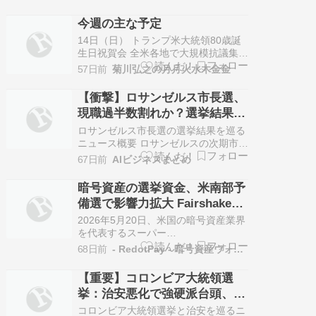
党の上院議員候補指名を巡る決選投票
において、マイク・コリンズ下院議員
今週の主な予定
への支持を表明しました。 この選挙
14日（日） トランプ米大統領80歳誕
は、民主党のジョン・オソフ上院議員
生日祝賀会 全米各地で大規模抗議集会
の対抗馬を決める重要な争いとなりま
「No Kings」 15日（月） 米NY連銀製
す。 …
57日前
菊川弘之の月月火水木金金
造業景気指数（6月） ラガルドECB総
裁、イベント講演 チポローネECB理
【衝撃】ロサンゼルス市長選、
事、イベント講演 ペレイラ・ポルトガ
現職過半数割れか？選挙結果を
ル中銀総裁、最新経済予測公表 コッハ
左右する93％の予測とは
ー・オースト…
ロサンゼルス市長選の選挙結果を巡る
ニュース概要 ロサンゼルスの次期市長
を決める選挙が火曜日に行われます。
67日前
AIビジネスまとめ
全米で二番目に大きな都市の首長を選
ぶとあって注目が集まっていますが、
暗号資産の選挙資金、米南部予
開票の結果、どの候補者も過半数の得
備選で影響力拡大 Fairshakeが
票を得られなかった場合には、上位二
支援候補の勝利を主張
名による決選投票が十一月に行われる
2026年5月20日、米国の暗号資産業界
こと…
を代表するスーパー
PAC「Fairshake」が、南部3州（ケン
68日前
- RedotPay - 暗号資産ウォレットアプリ
タッキー州、アラバマ州、ジョージア
州）の予備選挙において、多額の選挙
【重要】コロンビア大統領選
資金を投入し、支援した候補者が多数
挙：治安悪化で強硬派台頭、地
勝利したと発表しました。この動き
政学の分水嶺に
は、暗号資産に友好的な政策を持つ候
コロンビア大統領選挙と治安を巡るニ