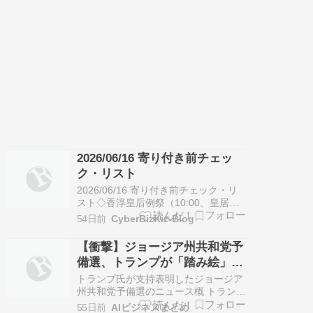
氏とデレク・ドゥーリー氏が争ってい
ます。 コリンズ氏はトランプ前大統領
の…
2026/06/16 寄り付き前チェッ
ク・リスト
2026/06/16 寄り付き前チェック・リ
スト◇香淳皇后例祭（10:00、皇居・
宮中三殿の皇霊殿）◇日銀（BOJ）政
54日前
CyberBizKiz-Blog
策委員会・金融政策決定会合 最終日◇
日銀（BOJ）金融政策決定会合の終了
【衝撃】ジョージア州共和党予
後に政策金利の結果・金融市場調節方
備選、トランプが「踏み絵」強
針公表（正午前後、日銀）◇日銀
行でケンプ知事と激突！
（BOJ）が長期国債買い入…
トランプ氏が支持表明したジョージア
州共和党予備選のニュース概 トランプ
大統領はジョージア州で行われる共和
55日前
AIビジネスまとめ