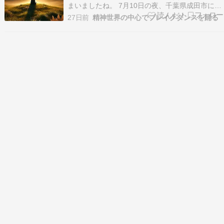
まいましたね。 7月10日の夜、千葉県成田市にあ
る成田山新勝寺の参道沿いで、老舗うなぎ店「駿
27日前
精神世界の中心でブレイクダンスを踊る
河屋」から火災が発生しました。 当時は営業中で
多くの来店客や従業員が店内にいましたが、避難
が行われ、大きな人的被害はなかったそうです。
しかし…