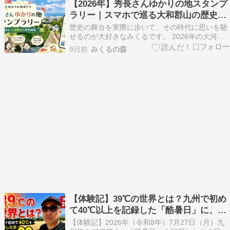
【2026年】秀長さんゆかりの地スタンプ
来なくなったし⋯ 金曜の夜放送だから翌日旅行の
ラリー｜スマホで巡る大和郡山の歴史散
早起…
策
歴史の舞台を実際に歩いて、その時代に思いを馳
せるのが大好きなみくるです。 2026年の大河ド
ラマ『豊臣兄弟！』で、ますます注目を集めてい
9日前
みくるの森
る豊臣秀長。 秀長が大和国を治めた拠点・大和郡
山では、秀長ゆかりの史跡を巡る「秀長さんゆか
りの地スタンプラリー」が開催されています。
「スタン…
【体験記】39℃の世界とは？九州で初め
て40℃以上を記録した「酷暑日」に、朝
倉市で39.2℃を体感した
【体験記】2026年（令和8年）7月27日（月）九