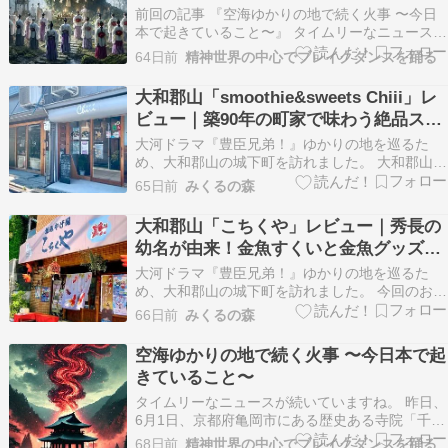
前回の記事 『空海ゆかりの地で続く火事 〜今日
本で起きていること〜』 タイムリーなニュースが
続いていますね。 昨日、6月1日、京都府亀岡市
64日前
精神世界の中心でブレイクダンスを踊る
にある歴史ある寺院「千手寺」で火災が発生した
そうです。 報道によると、寺の敷地内の建物…
大和郡山「smoothie&sweets Chiii」レ
ameblo.jp の続きです。 駅へ戻り、再び電車…
ビュー｜築90年の町家で味わう絶品スム
ージーと米粉パンケーキ
大河ドラマ『豊臣兄弟！』ゆかりの地を巡るた
め、大和郡山の城下町を訪れました。 大和郡山の
城下町を散策した帰りに、以前から気になってい
65日前
みくるの森
たカフェ「smoothie&sweets Chiii（チー）」に立
ち寄りました。 近鉄郡山駅から徒歩数分の場所に
大和郡山「こちくや」レビュー｜秀長の
ある人気の古民家カフェです。 奈良…
幼名が由来！金魚すくいと金魚グッズを
満喫
大河ドラマ『豊臣兄弟！』ゆかりの地を巡るた
め、大和郡山の城下町を訪れました。 今回のお目
当てのひとつが、おみやげ処「こちくや」です。
66日前
みくるの森
最初は「こちくや」という店名を見て、変わった
名前だなと思っていたのですが、実は豊臣秀長の
空海ゆかりの地で続く火事 〜今日本で起
幼名「小竹（こちく）」に由来していることを知
きていること〜
ってびっくり…
タイムリーなニュースが続いていますね。 昨日、
6月1日、京都府亀岡市にある歴史ある寺院「千手
寺」で火災が発生したそうです。 報道によると、
68日前
精神世界の中心でブレイクダンスを踊る