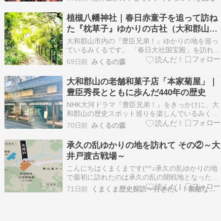
寺の敷地内の建物が焼失し、火は周辺の山林にも
広がりました。 住職の男性が軽いやけどを負った
植槻八幡神社｜春日赤童子を追って訪ね
ものの、命に別状はないとされています。 消防に
た『枕草子』ゆかりの古社（大和郡山
よる…
市）
大和郡山市内の『豊臣兄弟！』ゆかりの地を巡っ
ているみくるです。 「春日大社国宝殿」を訪れた
際、「春日赤童子（かすがあかどうじ）」という
69日前
みくるの森
存在を知りました。 春日赤童子は、春日大明神が
童子の姿で現れたとされる信仰上の存在です。豊
大和郡山の老舗和菓子店「本家菊屋」｜
臣秀長公が病に伏せった際、赤童子が枕元に現れ
豊臣秀長とともに歩んだ440年の歴史
て守護した…
NHK大河ドラマ『豊臣兄弟！』をきっかけに、大
和郡山の歴史スポット巡りを楽しんでいるみくる
です。 以前ご紹介した「【豊臣兄弟！ゆかりの
70日前
みくるの森
地】秀長さんが築いた大和郡山城下町を歩く」で
は、郡山城跡や春岳院など、秀長公ゆかりのスポ
承久の乱ゆかりの地を訪れて その②～大
ットを巡りました。 【豊臣兄弟！ゆかりの地】秀
井戸渡古戦場～
長さんが築…
こんにちはくまくまです(^^♪承久の乱ゆかりの地
で最初に訪れたのは承久の乱の開戦地となった大
井戸渡古戦場可児市土田渡町付近と伝わっている
71日前
くまくま歴史探訪〜行きたい！素敵なジャパネスク〜
その場所は今では日特スパークテックWKSパーク
として綺麗な駐車場もあり（駐車場の写真も撮れ
ばよかったとちょっと反省）こんな感じの公園と