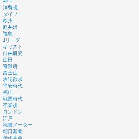
神戸
消費税
ダイソー
欧州
軽井沢
福島
Jリーグ
キリスト
自由研究
山田
避難所
富士山
承認欲求
平安時代
福山
戦国時代
卒業後
ロンドン
江戸
読書メーター
朝日新聞
創価学会