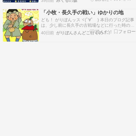
39日前
みくるの森
する豊臣兄弟ゆかりのスポットを巡り、スタンプ
を集めながら歴史を楽しめる企画です。 私も実際
「小牧・長久手の戦い」ゆかりの地
に参加し、大和郡山市でスタンプを集め始めまし
ども！ がりぼんッスヾ(ﾟ∀ﾟゞ) 本日のブログ記事
た。 ス…
は、少し前に長久手の古戦場などに行った時のお
話。 ここは、愛知県の長久手市にある「古戦場公
40日前
がりぼんさんどこ行くの？！
園」 戦国時代にあった「小牧・長久手の戦い」の
局地戦、「長久手合戦」の主戦場となった場所。
小牧・長久手の戦いってさ、羽柴秀吉軍が犬山
城…