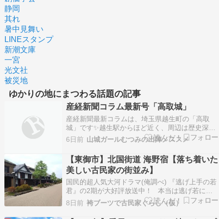
静岡
其れ
暑中見舞い
LINEスタンプ
新潮文庫
一宮
光文社
被災地
ゆかりの地にまつわる話題の記事
産経新聞コラム最新号「高取城」
産経新聞最新コラムは、埼玉県越生町の「高取
城」です✨越生駅からほど近く、周辺は歴史深く
見どころ満載なのでとても楽しい地域です。太田
6日前
山城ガールむつみの出陣ノススメ
道灌ゆかりの地でもあり、ここは必ずいつか関東
動乱ツアーやります！今回は、3回に分けて書き
【東御市】北国街道 海野宿【落ち着いた
ました。前編、中編、後編です。平安時代から室
美しい古民家の街並み】
町時代初期まではの…
国民的超人気大河ドラマ(俺調べ) 『逃げ上手の若
君』の2期が大好評放送中！ 本当は逃げ若に合
わせて信濃国の観光スポット便乗日記を書きたか
8日前
袴ブーツで古民家ぐらし（仮）
ったけども 1期の時に既にちょこちょこ書いてた
し、はてなブログ→Xへのつぶやき投稿が連動出