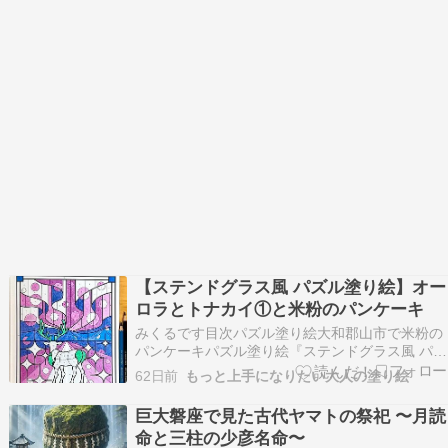
【ステンドグラス風 パズル塗り絵】オー
ロラとトナカイ①と米粉のパンケーキ
みくるです目次パズル塗り絵大和郡山市で米粉の
パンケーキパズル塗り絵『ステンドグラス風 パズ
ル塗り絵』を塗っています。ステンドグラス風 パ
62日前
もっと上手になりたい大人の塗り絵
ズル塗り絵 (ブティック・ムック
no.1928)Amazon（アマゾン）Amazon（アマゾ
巨大磐座で見た古代ヤマトの祭祀 〜月読
ン）で詳細を見る 楽天市場で詳細を見る 「オー
命と三柱の少彦名命〜
ロラ…