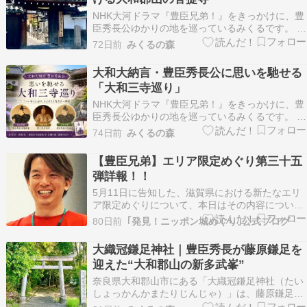
NHK大河ドラマ『豊臣兄弟！』をきっかけに、豊
臣秀長公ゆかりの地を巡っているみくるです。 先
日、「大和大納言 豊臣秀長公 思いを馳せる大和
72日前
みくるの森
三寺巡り」の一環として、大和郡山市にある「春
岳院（しゅんがくいん）」を参拝してきました。
大和大納言・豊臣秀長公に思いを馳せる
秀長公ゆかりのお寺として知られる春岳院です
「大和三寺巡り」
が、実際…
NHK大河ドラマ『豊臣兄弟！』をきっかけに、豊
臣秀長公ゆかりの地を巡っているみくるです。 先
日、大和郡山市にある春岳院を参拝した際、「大
74日前
みくるの森
和大納言 豊臣秀長公 思いを馳せる大和三寺巡
り」という案内パンフレットをいただきました。
【豊臣兄弟】エリア限定めぐり第三十五
奈良県内にある、秀長公ゆかりの三つの寺院――
弾詳報！！
春岳院、…
5月11日に告知した、滋賀県における新たなエリ
ア限定めぐりについて、本日はその内容について
詳しくお伝えします！！ 第三十五弾は、“豊臣家
80日前
｢発見！ニッポン城めぐり｣公式ブログ
臣団ゆかりの地”をテーマとしてスタンプラリー
スポットが選定されています。秀吉、そして秀長
大織冠鎌足神社｜豊臣秀長が藤原鎌足を
に仕えた武将たちに関連のある史跡がメインで
迎えた“大和郡山の新多武峯”
す。 それで…
奈良県大和郡山市にある「大織冠鎌足神社（たい
しょっかんかまたりじんじゃ）」は、藤原鎌足公
を祀る静かな神社です。 実はこの神社、豊臣秀長