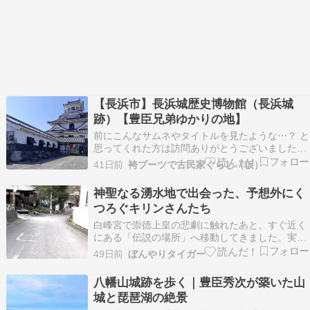
【長浜市】長浜城歴史博物館（長浜城
跡）【豊臣兄弟ゆかりの地】
前にこんなサムネやタイトルを見たような⋯？ と
思ってくれた方は訪問ありがとうございました。
同じサムネとタイトルでまっさらな状態で投稿
41日前
袴ブーツで古民家ぐらし（仮）
されてましたね。 間違えた訳ではありませぬ。
なんなら超ギリギリまでブログを書いており 大河
神聖なる湧水地で出会った、予想外にく
ドラマ『豊臣兄弟！』終了時間に投稿じゃ！ →
つろぐキリンさんたち
急…
白峰宮で崇徳上皇の悲劇に触れたあと、すぐ近く
にある「伝説の場所」へ移動してきました。実は
ここもまた、城山神社で聞いたあの「悪魚伝説」
49日前
ぼんやりタイガー
ゆかりの地です。てくてく。白
八幡山城跡を歩く｜豊臣秀次が築いた山
城と琵琶湖の絶景