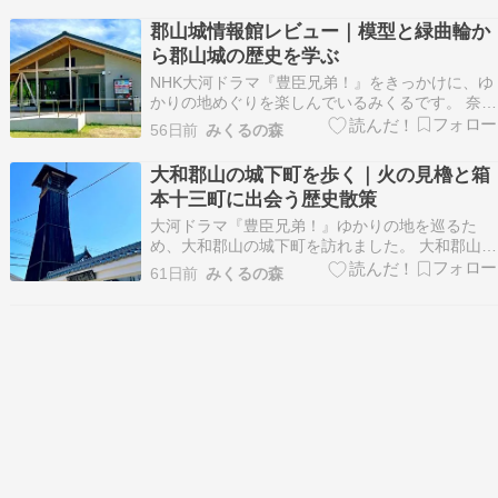
中図書館 いざ城ぶら！」にてお読みいただけま
郡山城情報館レビュー｜模型と緑曲輪か
す。ご関心のある方はぜひご訪問ください。＝＝
ら郡山城の歴史を学ぶ
＝＝＝現在開館中…
NHK大河ドラマ『豊臣兄弟！』をきっかけに、ゆ
かりの地めぐりを楽しんでいるみくるです。 奈良
県大和郡山市にある「郡山城跡（こおりやまじょ
56日前
みくるの森
うあと）」を訪れた際、まず立ち寄ったのが「郡
山城情報館」です。 今回は情報館近くの駐車場に
大和郡山の城下町を歩く｜火の見櫓と箱
車を停めて、郡山城跡や周辺をゆっくり散策しま
本十三町に出会う歴史散策
した。平…
大河ドラマ『豊臣兄弟！』ゆかりの地を巡るた
め、大和郡山の城下町を訪れました。 大和郡山の
城下町を歩いていると、歴史的な建物や町並みだ
61日前
みくるの森
けでなく、思わず足を止めてしまうような小さな
発見に出会います。 今回の散策では、本町に復元
された火の見櫓や、防火水槽をモチーフにしたユ
ニークなベン…