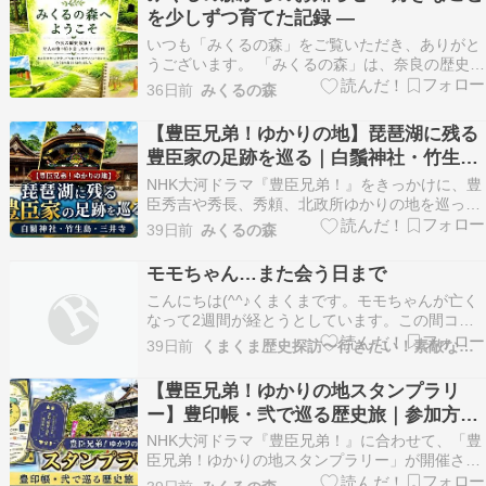
る会員の皆さまと、私がトークセッションしま
を少しずつ育てた記録 ―
す。三浦一族ゆかり…
いつも「みくるの森」をご覧いただき、ありがと
うございます。 「みくるの森」は、奈良の歴史散
策や大人の塗り絵、色鉛筆など、私の好きなこと
36日前
みくるの森
を少しずつ育てながら作っているサイトです。 新
しい記事だけでなく、カテゴリーページやタグペ
【豊臣兄弟！ゆかりの地】琵琶湖に残る
ージ、固定ページも少しずつ整備し、初めて訪れ
豊臣家の足跡を巡る｜白鬚神社・竹生
た方にも分…
島・三井寺
NHK大河ドラマ『豊臣兄弟！』をきっかけに、豊
臣秀吉や秀長、秀頼、北政所ゆかりの地を巡って
いるみくるです。 滋賀県には、豊臣家との深い関
39日前
みくるの森
わりを今に伝える寺社が点在しています。 今回訪
れたのは、「豊臣兄弟！ゆかりの地スタンプラリ
モモちゃん…また会う日まで
ー」の設置スポットにもなっている白鬚神社、竹
こんにちは(^^♪くまくまです。モモちゃんが亡く
生島、三…
なって2週間が経とうとしています。この間コメ
ントを頂いた方々にこの場を借りてお礼申し上げ
39日前
くまくま歴史探訪〜行きたい！素敵なジャパネスク〜
ます。想えば昨年の5月から月一回の更新がやっ
とに変わった私のブログにそれまでと変わらない
【豊臣兄弟！ゆかりの地スタンプラリ
方々が今も訪問してくださっていること心から感
ー】豊印帳・弐で巡る歴史旅｜参加方
謝申し上げま…
法・設置場所・体験レポ
NHK大河ドラマ『豊臣兄弟！』に合わせて、「豊
臣兄弟！ゆかりの地スタンプラリー」が開催され
ています。 愛知県・滋賀県・奈良県の3県に点在