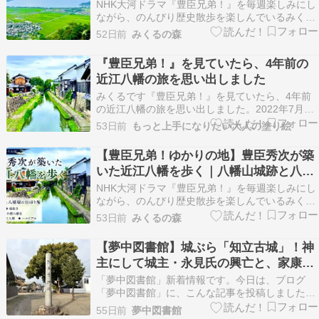
NHK大河ドラマ『豊臣兄弟！』を毎週楽しみにし
ながら、のんびり歴史散歩を楽しんでいるみくる
です。 滋賀県近江八幡市のシンボルともいえる八
52日前
みくるの森
幡山。その山頂には、豊臣秀吉の甥であり、秀長
の養子にもなった豊臣秀次が築いた「八幡山城跡
『豊臣兄弟！』を見ていたら、4年前の
（はちまんやまじょうせき）」が残されていま
近江八幡の旅を思い出しました
す。 今回は…
みくるです『豊臣兄弟！』を見ていたら、4年前
の近江八幡の旅を思い出しました。2022年7月、
誕生日に滋賀県の近江八幡へ連れて行ってもらっ
53日前
もっと上手になりたい大人の塗り絵
た素敵な旅でした八幡堀の町並みを歩いて、ロー
プウェーで八幡山へ。瑞龍寺や日牟禮八幡宮にも
【豊臣兄弟！ゆかりの地】豊臣秀次が築
お詣りして、最後はラ コリーナへ。当時は「豊臣
いた近江八幡を歩く｜八幡山城跡と八幡
秀次ゆか…
堀の日帰り旅
NHK大河ドラマ『豊臣兄弟！』を毎週楽しみにし
ながら、のんびり歴史散歩を楽しんでいるみくる
です。 滋賀県近江八幡市は、豊臣秀吉の甥であ
53日前
みくるの森
り、豊臣秀長の養子でもあった豊臣秀次が築いた
城下町です。現在も八幡堀や古い町並みが美しく
【夢中図書館】城ぶら「知立古城」！神
残り、水郷の風景と歴史を楽しめる人気の観光地
主にして城主・永見氏の興亡と、家康の
となっていま…
側室「於万の方」ゆかりの地
「夢中図書館」新着情報です。今日は、ブログ
「夢中図書館」に、こんな記事を投稿しました。
城ぶら「知立古城」！神主にして城主・永見氏の
55日前
夢中図書館
興亡と、家康の側室「於万の方」ゆかりの地 「夢