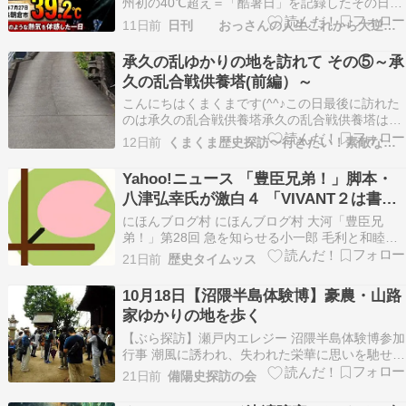
州初の40℃超え＝「酷暑日」を記録したその日、
私は朝倉市で39.2℃を体感しました 偶然にもその
11日前
日刊 おっさんの人生これから大逆転だぜえ！
日、私は、日田市に隣接する福岡県朝倉市を訪れ
ており、39.2℃という猛烈な暑さを体験していま
承久の乱ゆかりの地を訪れて その⑤～承
した。 実際に39.2℃の世界を体験すると…
久の乱合戦供養塔(前編）～
こんにちはくまくまです(^^♪この日最後に訪れた
のは承久の乱合戦供養塔承久の乱合戦供養塔は矢
熊山（前渡不動山）の中腹にあるので県道95号線
12日前
くまくま歴史探訪〜行きたい！素敵なジャパネスク〜
（木曽川街道）沿いの前渡不動山の駐車場にやっ
て来た…写真を撮ってなかったことに気づくくま
Yahoo!ニュース 「豊臣兄弟！」脚本・
くま駐車場脇に(・・?この坂道を発見!!登って行
八津弘幸氏が激白４ 「VIVANT２は書い
くとこ…
てない」、今
にほんブログ村 にほんブログ村 大河「豊臣兄
弟！」第28回 急を知らせる小一郎 毛利と和睦の
秀吉、京へ〝中国大返し〟 7月19日放送「急げ！
21日前
歴史タイムッス
秀吉」光秀（要潤）は信長（小栗旬）を討った。
家臣の斎藤利三（内藤剛志）に、小一郎（仲野太
10月18日【沼隈半島体験博】豪農・山路
賀）を捕らえるよう指示する。小一郎は京に潜伏
家ゆかりの地を歩く
してい…
【ぶら探訪】瀬戸内エレジー 沼隈半島体験博参加
行事 潮風に誘われ、失われた栄華に思いを馳せる
江戸時代、藤江の地に花開いた豪農・山路家ゆか
21日前
備陽史探訪の会
りの地を歩き、その栄華の歴史を探訪します。 松
永湾南部の藤江村で代々庄屋を務めた山路氏は、