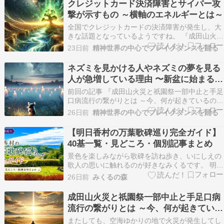
クレジットカード決済障害とサイバー攻
広大な土地を所有して巨万の富を築き、「福山の
撃が示すもの ～横軸のエネルギーとは～
殿様十…
全国でクレジットカードの決済障害が発生し、大
きな話題となっているようですね。 『成田山火災
と祇園祭一部中止と手足口病流行の繋がりとは ～
23日前
精神世界の中心でブレイクダンスを踊る
今、何が起きているのか～』 またしても、空海ゆ
かりの地で火災が発生してしまいましたね。7月
ネズミを見かける人やネズミの夢を見る
10日の夜、千葉県成田市にある成田山新勝寺の参
人が急増している理由 〜新盆に始まるご
道沿い…
先祖からのメッセージ〜
前回の記事 『成田山火災と祇園祭一部中止と手足
口病流行の繋がりとは ～今、何が起きているのか
～』 またしても、空海ゆかりの地で火災が発生し
26日前
精神世界の中心でブレイクダンスを踊る
てしまいましたね。 7月10日の夜、千葉県成田市
にある成田山新勝寺の参道沿いで、老舗うなぎ店
【明日香村の万葉歌碑巡り完全ガイド】
「駿河屋」…ameblo.jp で述べたように、…
40基一覧・見どころ・個別記事まとめ
景色を楽しみながら歌碑を訪ね歩き、いにしえの
歌人の思いに触れるのが好きなみくるです。 明日
香村には、万葉集ゆかりの地に40基の万葉歌碑が
26日前
みくるの森
建てられています。飛鳥川沿いや史跡、公園、寺
院などに点在し、それぞれの歌が詠まれた場所で
成田山火災と祇園祭一部中止と手足口病
万葉の世界を感じられるのが魅力です。 私は現在
流行の繋がりとは ～今、何が起きている
40基を…
のか～
またしても、空海ゆかりの地で火災が発生してし