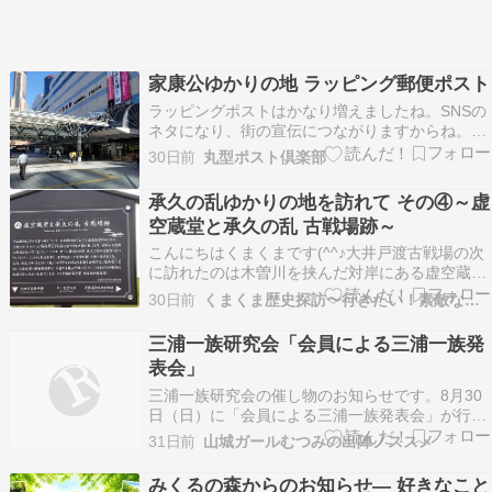
家康公ゆかりの地 ラッピング郵便ポスト
ラッピングポストはかなり増えましたね。SNSの
ネタになり、街の宣伝につながりますからね。画
像 静岡県浜松市 浜松駅前
30日前
丸型ポスト倶楽部
承久の乱ゆかりの地を訪れて その④～虚
空蔵堂と承久の乱 古戦場跡～
こんにちはくまくまです(^^♪大井戸渡古戦場の次
に訪れたのは木曽川を挟んだ対岸にある虚空蔵堂
と承久の乱 古戦場跡この辺りは朝廷軍が布陣して
30日前
くまくま歴史探訪〜行きたい！素敵なジャパネスク〜
いたと伝わる場所でここから対岸を眺めるとこん
な感じ中濃大橋で分かりづらいけれど向こう岸の
三浦一族研究会「会員による三浦一族発
真ん中くらいに最初に訪れた場所が写ってるこち
表会」
らは虚空蔵…
三浦一族研究会の催し物のお知らせです。8月30
日（日）に「会員による三浦一族発表会」が行わ
れます。こちらは、非会員でも参加できますの
31日前
山城ガールむつみの出陣ノススメ
で、ぜひご参加下さい。この発表会では、「各地
に伝わる三浦一族」をテーマに、ご登壇いただけ
みくるの森からのお知らせ― 好きなこと