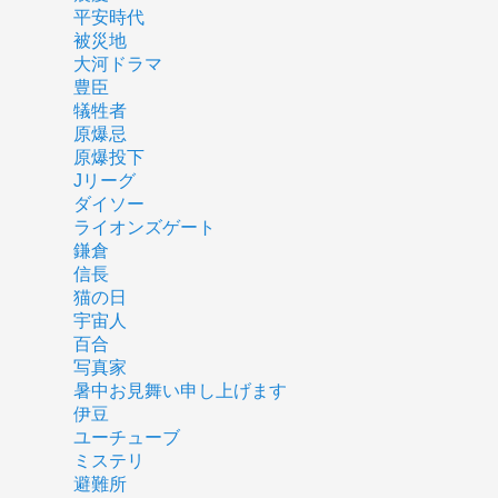
平安時代
被災地
大河ドラマ
豊臣
犠牲者
原爆忌
原爆投下
Jリーグ
ダイソー
ライオンズゲート
鎌倉
信長
猫の日
宇宙人
百合
写真家
暑中お見舞い申し上げます
伊豆
ユーチューブ
ミステリ
避難所