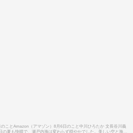
のことAmazon（アマゾン）8月6日のこと中川ひろたか 文長谷川義
6日の夏も快晴で、瀬戸内海は変わらず穏やかでした。美しい空と海の