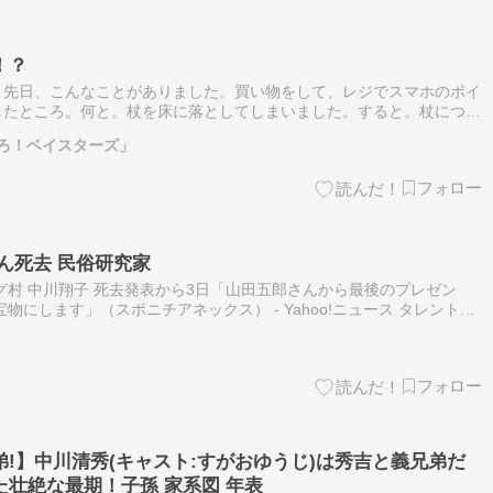
！？
。先日、こんなことがありました。買い物をして、レジでスマホのポイ
したところ。何と。杖を床に落としてしまいました。すると。杖につけ
ルダーの本体部分が、取れてしまったのです。本体の左端の、金具を通
ろ！ベイスターズ」
ん死去 民俗研究家
グ村 中川翔子 死去発表から3日「山田五郎さんから最後のプレゼン
物にします」（スポニチアネックス） - Yahoo!ニュース タレントの
を更新。22日に死去が発表された美術評論家で雑誌編集者の山田五…
!】中川清秀(キャスト:すがおゆうじ)は秀吉と義兄弟だ
壮絶な最期！子孫 家系図 年表