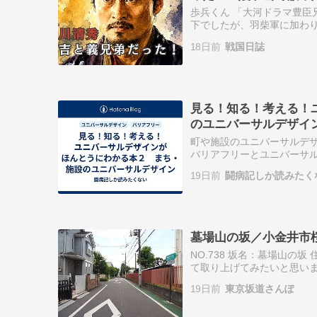
歩兵くん 「大河ドラマ豊臣
下でしたが、羽柴軍に加わり
いたんじゃ 歩兵くん それ
18日前
戦国日誌
キャ…
見る！知る！考える！
のユニバーサルデザイ
町や施設のユニバーサルデ
バリアフリーとユニバーサル
のある人やお年寄りなどにと
19日前
闘病記しか読みたく
から障害…
墓場山の坂／小金井市桜町
NO.738 坂名：墓場山の
て取り上げてみたいと思いま
ある小金井市立小金井第二小
19日前
東京坂道さんぽ