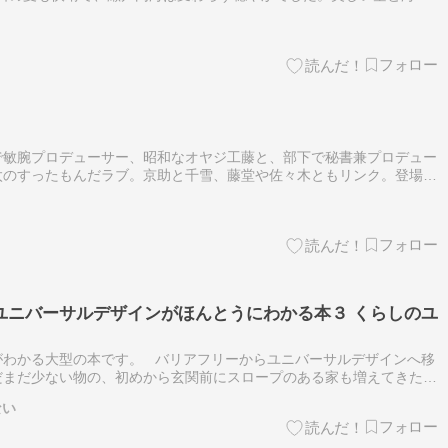
り返してはならない悲しみ、癒えることなく続く苦しみ。平和への願い
で敏腕プロデューサー、昭和なオヤジ工藤と、部下で秘書兼プロデュー
太のすったもんだラブ。京助と千雪、藤堂や佐々木ともリンク。登場人
はエピソードの順番です。若干変更があります■空はやっぱ青い（工藤
ユニバーサルデザインがほんとうにわかる本３ くらしのユ
がわかる大型の本です。 バリアフリーからユニバーサルデザインへ移
だまだ少ない物の、初めから玄関前にスロープのある家も増えてきたよ
の福祉の心を養うことは、今後の日本にとって、とても大切な事です」
ない