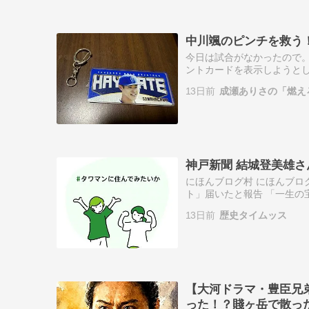
中川颯のピンチを救う
今日は試合がなかったので
ントカードを表示しようと
ていた、中川颯さんキーホ
13日前
成瀬ありさの「燃え
す部分が割れち…
神戸新聞 結城登美雄さ
にほんブログ村 にほんブロ
ト」届いたと報告 「一生の宝
中川翔子が25日、自身のX
13日前
歴史タイムッス
【大河ドラマ・豊臣兄弟
った！？賤ヶ岳で散った