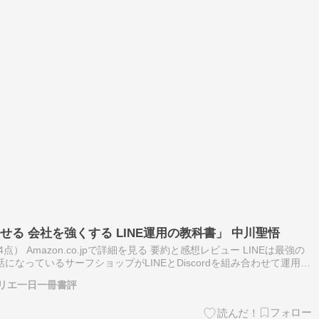
せる 会社を強くする LINE運用の教科書」 中川聖悟
） Amazon.co.jpで詳細を見る 要約と感想レビュー LINEは最強の
になっているサーフショップがLINEとDiscordを組み合わせて運用さ
勉強するために手にした一冊です。 著者は5年…
リエ一日一冊書評