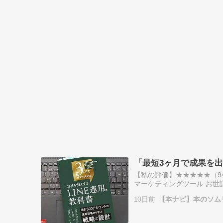
「最短3ヶ月で成果を出
【私の評価】★★★★★（94点
マーケティングツール お世話
れているので、その仕組みを
10日前
【本ナビ】本のソム