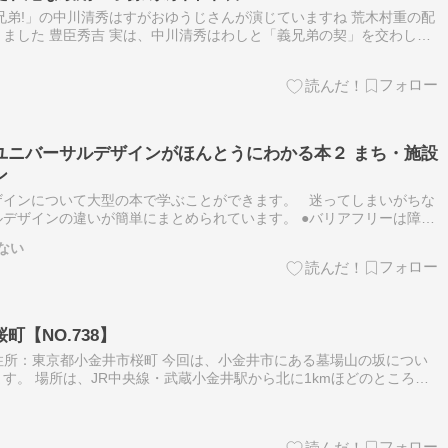
兄弟!」の中川清秀はすがおゆうじさんが演じていますね 荒木村重の配
ました 豊臣秀吉 実は、中川清秀はわしと「義兄弟の契」を交わして
では中川清秀の生涯をみてみましょう！ 【大河ドラマ・豊臣兄弟】最新
ユニバーサルデザインがほんとうにわかる本２ まち・施設
ン
ザインについて大型の本で学ぶことができます。 迷ってしまいがちな
デザインの違いが簡単にまとめられています。 ●バリアフリーは障害
ってのバリアを後から取り除く事。 ●ユニバーサルデザインははじめ
ない
【NO.738】
坂 住所：東京都小金井市桜町 今回は、小金井市にある墓場山の坂につい
す。 場所は、JR中央線・武蔵小金井駅から北に1kmほどのところに
学校に隣接している坂道です。 前回取り上げた磯村坂【NO.737】…