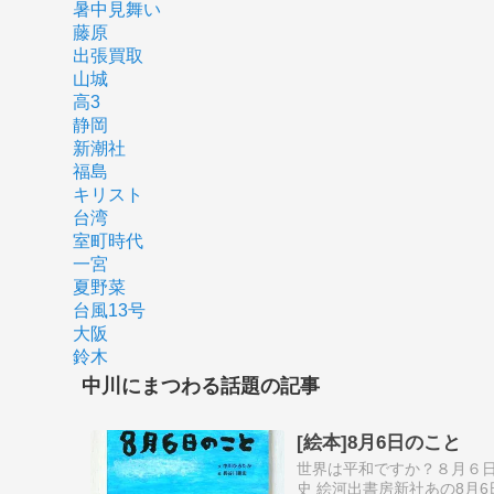
暑中見舞い
藤原
出張買取
山城
高3
静岡
新潮社
福島
キリスト
台湾
室町時代
一宮
夏野菜
台風13号
大阪
鈴木
中川にまつわる話題の記事
[絵本]8月6日のこと
世界は平和ですか？８月６日
史 絵河出書房新社あの8月