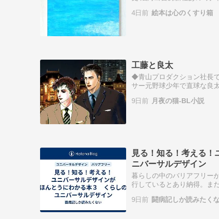
青が深く心に沁みます。繰
4日前
絵本は心のくすり箱
を伝え…
工藤と良太
◆青山プロダクション社長
サー元野球少年で直球な良
物は下にあります。※数字
9日前
月夜の猫-BL小説
×良太55）「…
見る！知る！考える！
ニバーサルデザイン
暮らしの中のバリアフリー
行しているとあり納得。ま
うに感じます。 「人びと
9日前
闘病記しか読みたく
とものす…