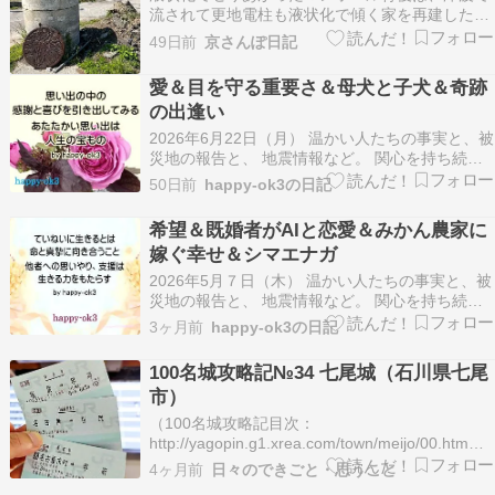
流されて更地電柱も液状化で傾く家を再建した
ら、電柱の傾きを直す津波で破壊された堤防すっ
49日前
京さんぽ日記
かり崩れた軍艦島申し出れば公費解体だが、相続
人不明で被災家屋は放置プレイ海方だからまだし
愛＆目を守る重要さ＆母犬と子犬＆奇跡
も山側なら、熊が冬眠場所になろう
の出逢い
2026年6月22日（月） 温かい人たちの事実と、被
災地の報告と、 地震情報など。 関心を持ち続
け、支援をと願います。 このブログでは、お金は
50日前
happy-ok3の日記
発生しません。 「愛は、命を大切に扱う。」
happy-ok3の、日記の記事は 支援などの報告の下
希望＆既婚者がAIと恋愛＆みかん農家に
に。 多くの方に被災地に思いを寄せて頂け…
嫁ぐ幸せ＆シマエナガ
2026年5月７日（木） 温かい人たちの事実と、被
災地の報告と、 地震情報など。 関心を持ち続
け、支援をと願います。 このブログでは、お金は
3ヶ月前
happy-ok3の日記
発生しません。 「希望は心に光をさす。」
happy-ok3の、日記の記事は 支援などの報告の下
100名城攻略記№34 七尾城（石川県七尾
に。 多くの方に被災地に思いを寄せて頂ければ…
市）
（100名城攻略記目次：
http://yagopin.g1.xrea.com/town/meijo/00.htm）■
築城の経緯明徳2（1391）年に畠山基国が能登守
4ヶ月前
日々のできごと・思うこと
護となって以来、能登守護には、畠山氏が任じら