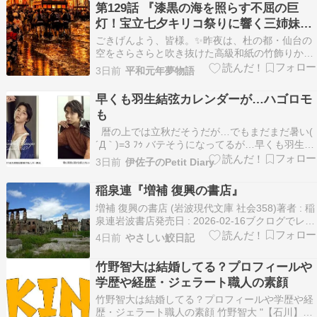
第129話 『漆黒の海を照らす不屈の巨
灯！宝立七夕キリコ祭りに響く三姉妹の
祈りと両大帝の震災復興方程式』
ごきげんよう、皆様。✨昨夜は、杜の都・仙台の
空をさらさらと吹き抜けた高級和紙の竹飾りか
ら、地上何万人の「果てなき願いの力」をお城の
3日前
平和元年夢物語
メインシステムへとガッチリ蓄電いたしました。
宇宙の運命から蘇った四つの衛星――サド星、フ
早くも羽生結弦カレンダーが…ハゴロモ
ァン星、グラッド星、アングリ星に永遠の軌道安
も
定を現像したお城…
暦の上では立秋だそうだが…でもまだまだ暑い(
´Д｀)=3 ﾌｩ バテそうになってるが…早くも羽生結
弦界隈では来年のカレンダーのお知らせがあっ
3日前
伊佐子のPetit Diary
た。能登直さん撮影のいつもの集英社のカレンダ
ーだ。発売日はもちろんまだまだ先で…というか
稲泉連『増補 復興の書店』
12月7日となってる。つづいてハゴロモからも(…
増補 復興の書店 (岩波現代文庫 社会358)著者 : 稲
泉連岩波書店発売日 : 2026-02-16ブクログでレビ
ューを見る»2012年に小学館より単行本、2014年
4日前
やさしい鮫日記
に小学館文庫として刊行された本に、「補章 能登
の書店」を追加したもの。東日本大震災で被災し
竹野智大は結婚してる？プロフィールや
た東北各地の書店を訪…
学歴や経歴・ジェラート職人の素顔
竹野智大は結婚してる？プロフィールや学歴や経
歴・ジェラート職人の素顔 竹野智大 "【石川】