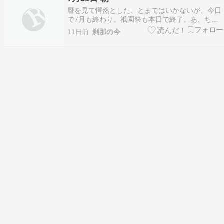
重なる余震と自然の猛威にはただただ驚かされる
暦を見て愕然とした、とまではいかないが、今日
ばかりです。前…
で7月も終わり。祇園祭も本日で終了。あ、ちゅ
うまだった。正月に水を差すように能登の地震が
11日前
刹那の今
あり、夏休みをふいにするかのような今回の熊本
地震。こどものころ、災害大国などという認識は
みじんもなかったが、いまでは意識もすっかり変
わった。漫然と…