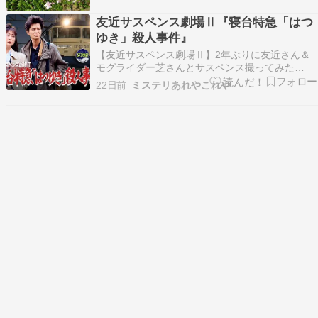
友近サスペンス劇場Ⅱ『寝台特急「はつ
ゆき」殺人事件』
【友近サスペンス劇場Ⅱ】2年ぶりに友近さん＆
モグライダー芝さんとサスペンス撮ってみた
https://youtu.be/KOm9NKvWLHI?si=-
22日前
ミステリあれやこれや
IaZkxE0D5j3dXSH点数 3.0 ★★★☆☆ 【内容紹
介】 トラベルライター・黛京子（友近）と相棒カ
メラマン・奥野茂（芝…