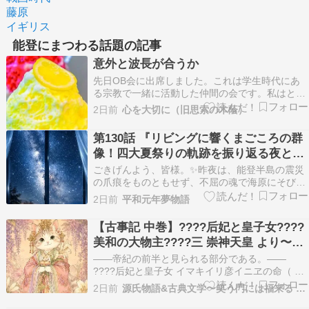
藤原
イギリス
能登にまつわる話題の記事
意外と波長が合うか
先日OB会に出席しました。これは学生時代にあ
る宗教で一緒に活動した仲間の会です。私はとっ
くにやめているのに、いつも呼んでくれます。大
2日前
心を大切に（旧思索の木蔭）
変ありがたいことです。 出席者の１人にＪさんと
いう北陸に住んでいる男性がいました。Ｊさんと
第130話 『リビングに響くまごころの群
は席が離れていたので、話は出来なかったのです
像！四大夏祭りの軌跡を振り返る夜と両
が、帰り際に…
大帝へ捧ぐ新開発エナジーの方程式』
ごきげんよう、皆様。✨昨夜は、能登半島の震災
の爪痕をものともせず、不屈の魂で海原にそびえ
立った珠洲の「宝立七夕キリコ祭り」から、絶対
2日前
平和元年夢物語
に折れない大地の絆と再生のエナジーをお城のメ
インシステムへとガッチリ蓄電いたしました。過
【古事記 中巻】????后妃と皇子女????
酷な運命に立ち向かう人間のまごころの美しさを
美和の大物主????三 崇神天皇 より〜ぜ
システムへと定…
ひ 古事記の朗読もお聞きください（日本
——帝紀の前半と見られる部分である。——
の古典の朗読動画を載せています）
????后妃と皇子女 イマキイリ彦イニヱの命（ #
崇神天皇 ）、大和の師木《しき》の水垣の宮にお
2日前
源氏物語&古典文学〜笑う門には福来る 少納言日記
いでになつて天下をお治めなさいました。 この天
皇は、木の國の造のアラカハトベの女のトホツア