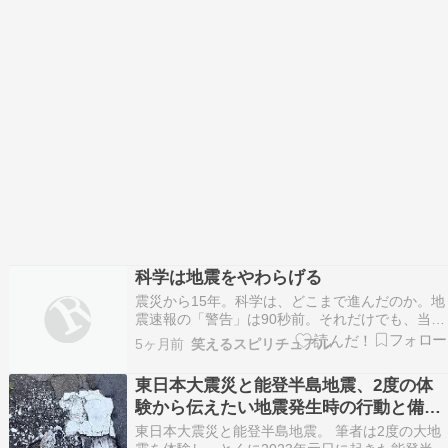
科学は地震をやわらげる
震災から15年。科学は、どこまで進んだのか。地
震速報の「警告」は90秒前。それだけでも、当時
よりだいぶ変わったはず。震源地から遠いと、
5ヶ月前
笑えるスピリチュアル
「揺れ」よりも「電子」の方が早く届く。90秒あ
れば、窓からは離れられる。そして、３１１で
東日本大震災と能登半島地震、2度の体
「絶対に変えてやる！科学のチカラで！」と決意
験から伝えたい地震発生時の行動と備え
した、京都大…
の重要性
東日本大震災と能登半島地震。 筆者は2度の大地