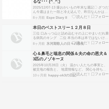
るな･･･ (^_^;)
2025/12/07-13 爆おかいもの年末な週記〇 ざつだ
ん今週はまた一段と冷え込んで、昨日なんかは
夜、職場から帰ってくるとき体感気温氷点下か
8ヶ月前
Espe Diary II
よ！ってくらい空気が冷たいカンジがしました。
こんな寒い時期に青森のほうでは震度 6 の大地震
本日のベストスリー１２月８日
発生･･･〓〓能登のときもそうでしたけど、…
三位 口みっつ山と詰め込むその上にやまいだれ乗
る病気のキング 二位 本当の本は本ではないけれ
ど本と言うのは本当のこと 一位 本当でないモノ
8ヶ月前
氷河期歌人の日々の形見
だけど本当と思わせるのはオールドメディア 口
が三つに山にやまいだれを書くと癌である。漢字
心＆鼻毛と喘息の関係＆夫の命の恩犬＆
クイズのような作だがこの癌という字はAI…
3匹のノゾキーヌ
2025年10月28日（火） 温かい人たちの事実と、
被災地の報告と、 地震情報など。 関心を持ち続
け、支援をと願います。 このブログでは、お金は
10ヶ月前
happy-ok3の日記
発生しません。 能登半島地震から1年９ヶ月で
す。 関心を持っていきたいです。 「心が通じ合
う愛は命を支える。」 happy-ok3の、日…