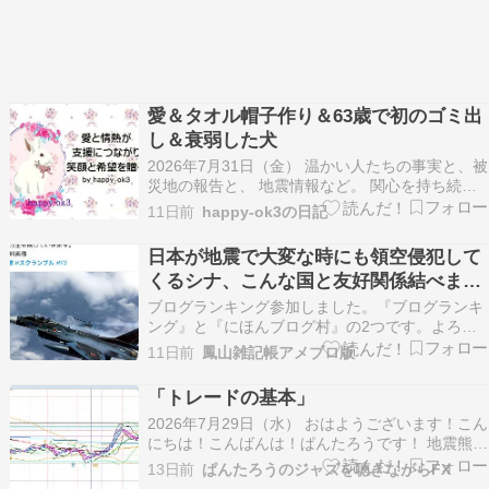
愛＆タオル帽子作り＆63歳で初のゴミ出
し＆衰弱した犬
2026年7月31日（金） 温かい人たちの事実と、被
災地の報告と、 地震情報など。 関心を持ち続
け、支援をと願います。 このブログでは、お金は
11日前
happy-ok3の日記
発生しません。 「親切は、生きる力を贈る。」
happy-ok3の、日記の記事は 支援などの報告の下
日本が地震で大変な時にも領空侵犯して
に。 多くの方に被災地に思いを寄せて頂…
くるシナ、こんな国と友好関係結べます
か？
ブログランキング参加しました。『ブログランキ
ング』と『にほんブログ村』の2つです。よろし
ければクリックお願いします。歴史ランキングに
11日前
鳳山雑記帳アメブロ版
ほんブログ村いつも応援ありがとうございます。
シナとロシア、世界的なならず者国家は日本で大
「トレードの基本」
災害が起こった時、その防衛体制を試すため領空
2026年7月29日（水） おはようございます！こん
侵犯してきま…
にちは！こんばんは！ぱんたろうです！ 地震熊本
県を中心に大規模な地震がありました。暫くは余
13日前
ぱんたろうのジャズを聴きながらFX
震が続くと思います。周辺各所の皆様。くれぐれ