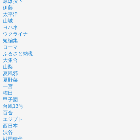
原爆投下
伊藤
太平洋
山城
ヨハネ
ウクライナ
短編集
ローマ
ふるさと納税
大集合
山梨
夏風邪
夏野菜
一宮
梅田
甲子園
台風13号
百合
エジプト
西日本
渋谷
戦国時代