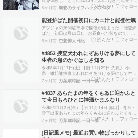
震を体験し、とくに2023年元日に起きた能登半島
地震では地鳴りと地割れを目の当たりにしまし
5ヶ月前
颯彩のライフハックブログ
た。 東日本大震災と同じ震度5強でもまったく異
なる揺れから断水を味わい、同じ備えでは不十分
能登炉ばた開催初日にカニ汁と能登牡蠣
だと実感しました。 今回は、東日本大震災と能登
アツジャの東側駐車場で開催が始まった「能登炉
半島地…
ばた」初日(2月13日)。 お昼食べた後なので、カ
ニ汁一杯と能登牡蠣ひとつ。 カニ汁は、カニの殻
6ヶ月前
空想俳人日記
ばっかだから汁を味わうしかない。 牡蠣は炭火で
片面3分ずつ焼く。そうすると、貝が開いてく
#4853 捜査犬われにぞありける夢にして
る。ポン酢で食べた。この牡蠣が旨い。 牡蠣、も
生者の息のかぐはしさ知る
う1…
令和8年1月17日(土) 【旧 11月29日 先負】 小
寒・雉始雊捜査犬われにぞありける夢にして生者
の息のかぐはしさ知る ～水原紫苑（1959-） 阪
7ヶ月前
万葉歳時記 一日一葉
神・淡路大震災から今日は31年目。この大地震に
よる死者・行方不明は6437名。そして住家の全壊
#4837 あらたまの年をくもゐに迎かふと
全焼17万戸、半壊半焼13.7万戸と…
て今日もろひとに神酒たまふなり
令和8年1月2日(金) 【旧 11月14日 赤口】 冬至・
雪下出麦あらたまの年をくもゐに迎かふとて今日
もろひとに神酒たまふなり ～藤原良経（1001-
7ヶ月前
万葉歳時記 一日一葉
1058） 『六百番歌合』 巻1-0001 春歌新らしい
年を宮中に迎えるからと、今日多くの人々に神酒
[日記風メモ] 最近お買い物ばっかりして
《みき》を下さることだ。Pho…