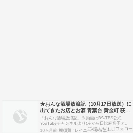
★おんな酒場放浪記（10月17日放送）に
出てきたお店とお酒 青葉台 黄金町 荻窪
恵比寿
「おんな酒場放浪記」※動画はBS-TBS公式
YouTubeチャンネルより(左から日比麻音子アナ
ウンサー・倉本康子さん・寺澤ひろみさん） @青
10ヶ月前
横須賀 "レイニー" ジョニー