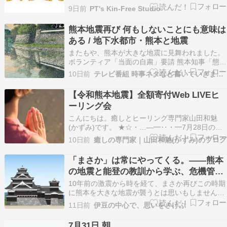
「マルガー」の竹野さん優勝 「ジェラートマエス
9日前
PT's Kin-Free Studio
トロ」砂糖使わず健康配慮を評価" – 北陸中日新
聞 #SmartNews 能登町と野々市市でジェラート
熊本地震再び 何もしないことにも意味は
店を営む「マルガー」の職人、竹野智大さん…
ある / 地下水都市・熊本と地震
またもや、熊本が大きな地震に見舞われました。
ボランティア「当面の自粛」要請 熊本知事「態勢
整うまで」 | 中国新聞デジタル 熊本県の木村敬知
10日前
テレビ番組 時事ネタなど書いていきます。
事は３０日、最大震度７の地震を受け、県内の被
災地でボランティアをしようとする人に対し、当
【令和熊本地震】全額寄付Web LIVEヒ
面は被災地入りを自粛するよう呼びかけた。「受
ーリング会
け入…
こんにちは。癒しとヒーリング専門家山田和魅
(かずみ)です。 ★☆・…―━‥・━7月28日の熊
本地震でお亡くなりになられた方々のご冥福を心
10日前
癒しの専門家｜山田和魅(かずみ)のブログ
より申し上げます。被災された皆様に謹んでお見
舞い申し上げます。猛暑の中、余震が続き心が折
「まさか」は常にやってくる。――熊本
れそうな方も多くおられると思うといてもたって
の地震と能登の教訓から学ぶ、危機管理
もいられず…
と防災の真髄
10年前の激震から時を経て、まさか再びこの時期
に熊本を大きな地震が襲うとは思いもしませんで
した。修理を進めながら当時の被害の様子も見学
11日前
伊豆の中心で、思いをさけぶ
できるよう整備されてきた熊本城ですが、今回の
揺れによって新たな石垣の崩壊が見つかるなど、
7月31日 朝