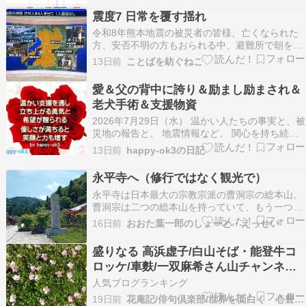
も用心して下さいm(__)m能登地震経験者として
震度7 日常を覆す揺れ
は心が痛みます。。。頑張って下さい。 昨日の…
令和8年熊本地震の被災者の皆様、亡くなられた
方、安否不明の方もおられる中、避難所で朝を迎
えた方々も、ご自宅や車内で夜を明かした方々
13日前
ことばを紡ぐねこ
も、暑さだけが変わらず残り、どんなにかと拝察
いたします。ただ祈っております。震度7。地震
愛＆父の背中に誇り＆励まし励まされ＆
が多い日本でも、衝撃が走る映像に次々と息を呑
老犬手術＆支援物資
むのは、震度7を…
2026年7月29日（水） 温かい人たちの事実と、被
災地の報告と、 地震情報など。 関心を持ち続
け、支援をと願います。 このブログでは、お金は
13日前
happy-ok3の日記
発生しません。 「愛は、勇気と希望を贈る。」
happy-ok3の、日記の記事は 支援などの報告の下
永平寺へ（修行ではなく観光で）
に。 多くの方に被災地に思いを寄せて頂…
永平寺は日本最大の宗教宗派の曹洞宗の総本山。
曹洞宗は二つの総本山を持っていて、もう一つは
鶴見にある総持寺。総持寺は、元は能登半島の輪
16日前
おおた葉一郎のしょーと・えっせい
島にあったが、明治時代の大火により焼失後、明
治時代に鶴見に移転した。能登には再建後は総持
盛りなる 高浜虚子/白山そば・能登牛コ
寺祖院となったが、2007年の地震、2024年の地
ロッケ/車麩/一双麻希さん山チャンネル/
震により大…
山田五郎さん訃報
人気ブログランキング
19日前
花庵記/俳句倶楽部/世界を面白く 心豊かに 居心地よく