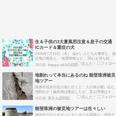
生＆子供の3大夏風邪注意＆息子の交通
ICカード＆重症の犬
2026年7月16日（木） 温かい人たちの事実と、被
災地の報告と、 地震情報など。 関心を持ち続
け、支援をと願います。 このブログでは、お金は
26日前
happy-ok3の日記
発生しません。 「今日の歩みが今日を創る。」
happy-ok3の、日記の記事は 支援などの報告の下
地割れって本当にあるのね 能登珠洲被災
に。 多くの方に被災地に思いを寄せて頂…
地ツアー
珠洲市役所付近の港に行くと、人の体が吸い込む
地割れが！輪島側は隆起したが、富山湾側はその
分沈下したのを報道されてない画像ではわかりに
48日前
京さんぽ日記
くいが、本水田に2.5メートルの隆起断層が！護
岸は、線状降水帯でボコボコまさに弱目に状態5
能登珠洲の被災地ツアーは生々しい
年10年でインフラ復興はできない東南海地震、富
液状化でせりあがったマンホール背後は、津波で
士山噴火し…