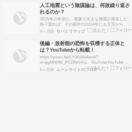
れ、応仁・文明の乱後の文明11（1479）年に畠
人工地震という陰謀論は、何故繰り返さ
山義統が下向してから…
れるのか？
2025年の年末に、青森で大きな地震が発生した。
振り返れば、その前年の2024年にも元旦から、能
登半島地震が発生していた。感覚的にもデータ的
4ヶ月前
サバミリマップ
にも、2000年代に入ってから大きな地震が増えて
いる。そして、大地震が起きると、 […]
後編・放射能の恐怖を収穫する正体と
は？YouTubeから転載！
https://youtu.be/LY0hddv4aoA?
si=ggMRHM_PTZReoV-p - YouTubeYouTube で
お気に入りの動画や音楽を楽しみ、オリジナルの
5ヶ月前
ムーンライトのブログ
コンテンツをアップロードして友だちや家族、世
界中の人たちと共有しましょう。youtu.be 3.11…