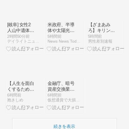
持たぬ』に対
止めなかっ
する意見②
た」イオン
「運用を徹底
できなかった
可能性」
[岐阜] 女性2
米政府、半導
【ざまあみ
人山中遺体遺
体や太陽光パ
ろ】キリン子
棄・犯行に及
ネルの主な材
会社がアメリ
2時間50分前
5時間前
5時間前
デイライトニュース
News News Today（ニューストゥデイ）
男性差別速報
んだ内縁の夫
料となる「ポ
カで女性限定
との共謀が裁
リシリコン」
研修をして
判の焦点！
やその派生品
「男性差別」
に追加関税
と判決
中国を念頭
【人生を面白
金融庁、暗号
くするため
資産交換業者
に】「行動」
のサイバー報
6時間前
6時間前
抱きしめ
仮想通貨で大損を避け、副業で稼ぐためのMoneyまとめ情報館
よりも大切な
告を共通化へ
こと
──政府対応
の迅速化を狙
う
続きを表示