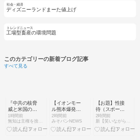
社会・経済
ディズニーランドまーた値上げ
トレンドニュース
工場型畜産の環境問題
このカテゴリーの
新着ブログ記事
すべて見る
『中共の核脅
【イオンモー
【お題】性接
威と米国の及
ル熊本爆発】
待（スポーツ
び腰の中、現
なぜ再入館で
なぞかけ）
1時間前
2時間前
2時間前
無知は主権を捨てよ!
みそパンNEWS
新【笑いながら脳を鍛える】なぞかけブログ
実を直視しな
きた？ハビタ
い「お気楽国
幹部は「モー
会」では国が
ル職員は引き