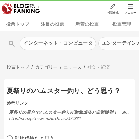
投票作成
メニュー
投票トップ
注目の投票
新着の投票
投票管理
インターネット・コンピュータ
エンターテイン
投票トップ
カテゴリー
ニュース
社会・経済
夏祭りのハムスター釣り、どう思う？
参考リンク
夏祭りの屋台でハムスター釣りが動物虐待と非難殺到！ みんなは許せる？ – SNN（Social News Network）
http://snn.getnews.jp/archives/377331
動物虐待だと思う