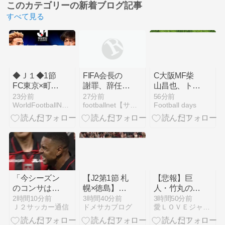
このカテゴリーの
新着ブログ記事
すべて見る
◆Ｊ１◆1節
FIFA会長の
C大阪MF柴
FC東京×町田
謝罪、辞任要
山昌也、トレ
FC東京先制
求は収まらず
ーニングマッ
23分前
27分前
56分前
WorldFootballNews
footballnet【サッカー5chまとめ】
Football days
も橋本が退場
UEFAはボイ
チ中に負傷…
し大量5失
コットの方針
左ひざ複合じ
点！1節最下
維持
ん帯損傷と診
位発進
断
「今シーズン
【J2第1節 札
【悲報】巨
のコンサは面
幌×徳島】札
人・竹丸の魔
白い❕」コン
幌がホームで
法がすっかり
2時間10分前
3時間40分前
3時間50分前
Ｊ２サッカー通信
ドメサカブログ
愛ＬＯＶＥジャイアンツ
サドーレ札幌
の開幕戦を制
解けてしま
J2も新開幕！
し5年ぶり白
う…