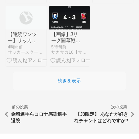
新加入のFW
星発進！新加
ペイショット
入のペイショ
が1ゴール1
ットが1G1A
アシストの活
の活躍
躍‼徳島に2-0
開幕戦で5年
【連続ワンツ
【画像】Jリ
ぶりの勝利
ー】サッカー
ーグ開幕戦が
スクール（教
史上最多来場
4時間前
5時間前
サッカースクール エテルネル ヴェリティ諏訪
サカサカ10【サッカーまとめ速報】
室） ヴェリ
者数！2試合
ティ諏訪、諏
の試合結果が
訪市、下諏
同じスコアに
訪、岡谷市、
wwwwww
茅野市、原
続きを表示
村，辰野選手
前の投票
次の投票
金崎選手らコロナ感染選手
【J3限定】 あなたが好き
退院
なチャントはどれですか?