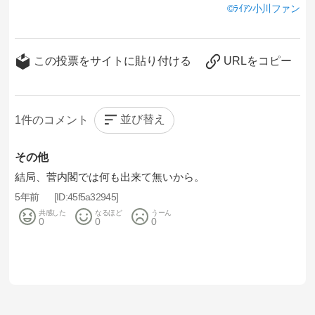
ﾗｲｱﾝ小川ファン
この投票をサイトに貼り付ける
URLをコピー
並び替え
1
その他
結局、菅内閣では何も出来て無いから。
5年前
45f5a32945
共感した
なるほど
うーん
0
0
0