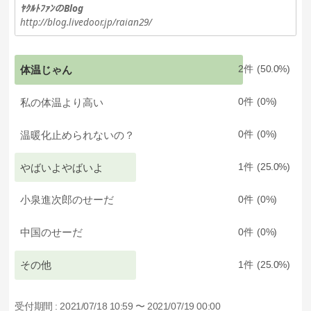
ﾔｸﾙﾄﾌｧﾝのBlog
http://blog.livedoor.jp/raian29/
体温じゃん
2
50.0
私の体温より高い
0
0
温暖化止められないの？
0
0
やばいよやばいよ
1
25.0
小泉進次郎のせーだ
0
0
中国のせーだ
0
0
その他
1
25.0
受付期間 :
2021/07/18 10:59 〜 2021/07/19 00:00