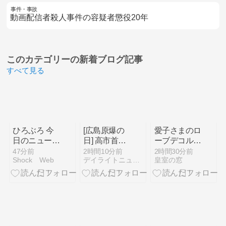
事件・事故
動画配信者殺人事件の容疑者懲役20年
このカテゴリーの
新着ブログ記事
すべて見る
ひろぶろ 今
[広島原爆の
愛子さまのロ
日のニュー
日] 高市首相
ーブデコルテ
ス、話題の紹
が広島平和記
の値段は250
47分前
2時間10分前
2時間30分前
Shock Web
デイライトニュース
皇室の窓
介！！
念式典に出
万？2800万
席・核兵器の
の佳子さま眞
ない世界の実
子さまと比較
現へ日本が努
力すると表
明！