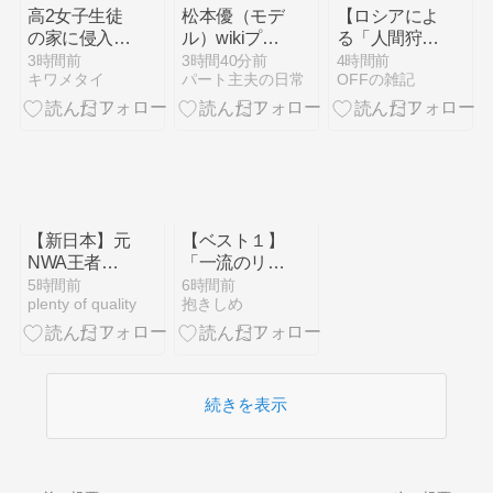
高2女子生徒
松本優（モデ
【ロシアによ
の家に侵入
ル）wikiプロ
る「人間狩
し、わいせつ
フ！結婚した
り」】ドロー
3時間前
3時間40分前
4時間前
キワメタイ
パート主夫の日常
OFFの雑記
容疑で高2男
旦那や馴れ初
ンで追い回し
子を逮捕 兵
めについても
て自爆する
庫県警
調査
​【新日本】元
【ベスト１】
NWA王者ド
「一流のリー
リー・ファン
ダー」が仕事
5時間前
6時間前
plenty of quality
抱きしめ
ク・ジュニア
を任せるとき
さん追悼 後
に絶対にやら
楽園ホールで
ないこと
10カウント
ゴング
続きを表示