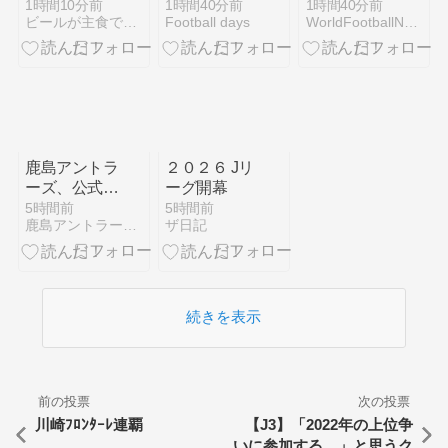
Lamen』ビー
ッカー協会を
ッカー協会を
1時間10分前
1時間40分前
1時間40分前
ビールが主食です！拉麺男♪〜あまぱぱ〜
Football days
WorldFootballNews
ルが主食！拉
家宅捜索 代
家宅捜索 代
麺男のマッチ
表監督選考巡
表監督選考巡
アップらーめ
り
り
ん2026.7⑤
鹿島アントラ
２０２６ Jリ
ーズ、公式
ーグ開幕
SNS総フォ
5時間前
5時間前
鹿島アントラーズ原理主義
ザ日記
ロワー数Jリ
ーグクラブ最
多
続きを表示
前の投票
次の投票
川崎ﾌﾛﾝﾀｰﾚ連覇
【J3】「2022年の上位争
いに参加する。」と思うク