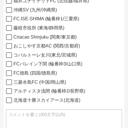
福井ユナイテッドFC (北信越/福井県)
沖縄SV (九州/沖縄県)
FC.ISE-SHIMA (輪番枠1/三重県)
藤枝市役所 (東海/静岡県)
Criacao Shinjuku (関東/東京都)
おこしやす京都AC (関西/京都府)
コバルトーレ女川(東北/宮城県)
FCバレイン下関 (輪番枠3/山口県)
FC徳島 (四国/徳島県)
三菱水島FC (中国/岡山県)
アルティスタ浅間 (輪番枠2/長野県)
北海道十勝スカイアース(北海道)