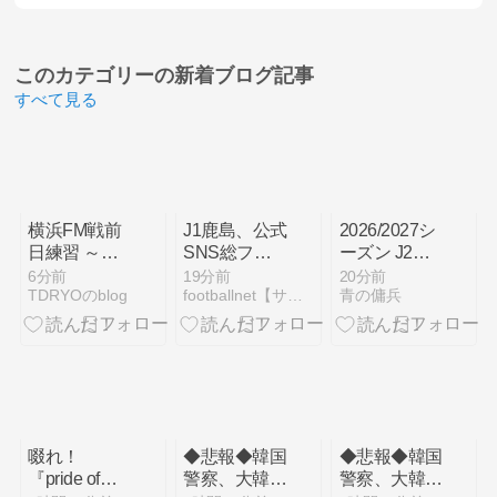
このカテゴリーの
新着ブログ記事
すべて見る
横浜FM戦前
J1鹿島、公式
2026/2027シ
日練習 ～新
SNS総フォ
ーズン J2プ
シーズン開幕
ロワー数が
レビュー 徳
6分前
19分前
20分前
TDRYOのblog
footballnet【サッカー5chまとめ】
青の傭兵
～,2026/08/06
296万人超え
島今治鳥栖大
でJクラブ最
分宮崎
多に 海外発
信強化が結実
啜れ！
◆悲報◆韓国
◆悲報◆韓国
『pride of
警察、大韓サ
警察、大韓サ