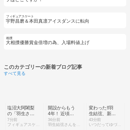
フィギュアスケート
宇野昌磨＆本田真凛アイスダンスに転向
相撲
大相撲優勝賞金倍増の為、入場料値上げ
このカテゴリーの
新着ブログ記事
すべて見る
塩沼大阿闍梨
開設からもう
変わった‼️羽
の「羽生さ
4年！ 近頃は
生結弦、新し
ん、優しくな
新しい画像が
い「羽」“落
7分前
36分前
43分前
フィギュアスケートまとめ零
羽生結弦さんを応援する日々を綴るブログ
いつだってゆづの味方。羽生結弦選手応援団 紫色のブログ
られました
解禁される度
ちる勇気のあ