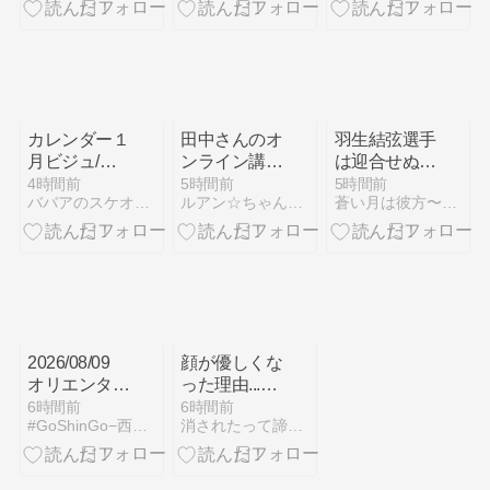
ね、お顔が」
に ドキドキ
る鳥”から4
に、ゆづちゃ
するばかりで
年、ジョン・
んが！家庭画
す
ウィルソン公
報9月号で明
式
かされた、フ
ァン悶絶の可
愛すぎるエピ
カレンダー１
田中さんのオ
羽生結弦選手
ソード
月ビジュ/家
ンライン講演
は迎合せぬま
庭画報さんよ
会！毎日クチ
ま！顔が優し
4時間前
5時間前
5時間前
ババアのスケオタ日記
ルアン☆ちゃんの好きなものなんだりかんだり
蒼い月は彼方〜羽生結弦選手と仲間たちの日々を花束にして〜
り動画きた
ュール！
くなる理由か
2026/08/09
顔が優しくな
オリエンタル
った理由...／
バイオ（西山
ゆず×羽生放
6時間前
6時間前
#GoShinGo−西山真瑚選手 Fan Blog−
消されたって諦めない！『見上げれば、青空 』別館
選手メッセー
送予定
ジ）
色々！！／投
票しなくちゃ