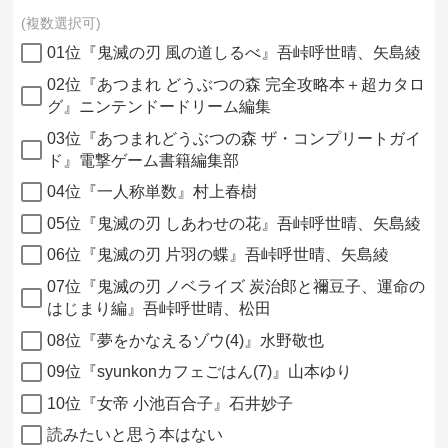
複数選択可
01位『鬼滅の刃 風の道しるべ』吾峠呼世晴、矢島綾
02位『あつまれ どうぶつの森 完全攻略本＋超カタロ
グ』ニンテンドードリーム編集
03位『あつまれどうぶつの森 ザ・コンプリートガイ
ド』電撃ゲーム書籍編集部
04位『一人称単数』村上春樹
05位『鬼滅の刃 しあわせの花』吾峠呼世晴、矢島綾
06位『鬼滅の刃 片羽の蝶』吾峠呼世晴、矢島綾
07位『鬼滅の刃 ノベライズ 炭治郎と禰豆子、運命の
はじまり編』吾峠呼世晴、松田
08位『夢をかなえるゾウ(4)』水野敬也
09位『syunkonカフェごはん(7)』山本ゆり
10位『女帝 小池百合子』石井妙子
読みたいと思う本はない