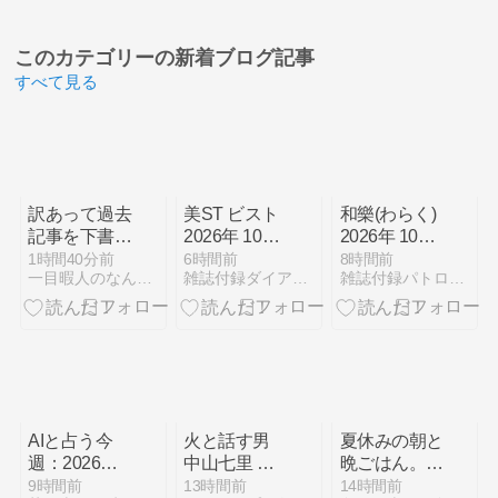
このカテゴリーの
新着ブログ記事
すべて見る
訳あって過去
美ST ビスト
和樂(わらく)
記事を下書き
2026年 10月
2026年 10・
に戻していま
号 特別版
11月号
1時間40分前
6時間前
8時間前
一目暇人のなんでもブログ
雑誌付録ダイアリー
雑誌付録パトロール
す。
【付録】 ボ
タニスト、ア
ノブ、クナイ
プ、ロクシタ
ン、インフィ
ニティ
AIと占う今
火と話す男
夏休みの朝と
週：2026年8
中山七里 レ
晩ごはん。一
月第3週
ビュー｜火災
人で過ごす休
9時間前
13時間前
14時間前