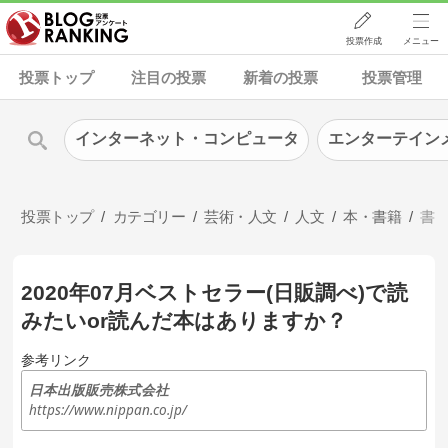
投票作成
メニュー
投票トップ
注目の投票
新着の投票
投票管理
インターネット・コンピュータ
エンターテイン
投票トップ
カテゴリー
芸術・人文
人文
本・書籍
書
2020年07月ベストセラー(日販調べ)で読
みたいor読んだ本はありますか？
参考リンク
日本出版販売株式会社
https://www.nippan.co.jp/