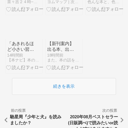
茶々吉２４時−着物と歌劇とわんにゃんと−
ヨムマップ | 次に読む一冊、ちゃんと地図にします。
色んな本と、色んな料理
原因調査員と
日
連続放火犯の
心理戦を描く
オーディオフ
ァースト作品
あらすじ・読
みどころ完全
ガイド
「あきれるほ
【新刊案内】
【2026年最
ど小さい習
出る本、出た
新】
慣」古川武士
本、気になる
14時間前
18時間前
【本ナビ】本のソムリエ一日一冊書評
また、本の話をしてる
新刊！池井戸
潤「ハヤブサ
消防団 」の
新作、出まし
た！東野圭吾
続きを表示
さんの新作、
「BRUTUS」
最新号も気に
なる
前の投票
次の投票
（2026.8/3
馳星周『少年と犬』を読み
2020年08月ベストセラー
週）
ましたか？
(日販調べ)で読みたいor読