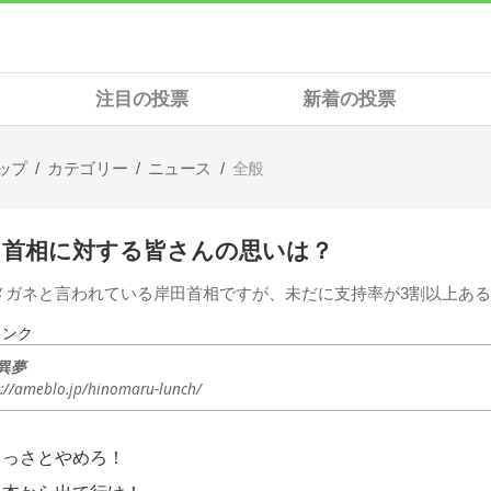
注目の投票
新着の投票
ップ
カテゴリー
ニュース
全般
田首相に対する皆さんの思いは？
メガネと言われている岸田首相ですが、未だに支持率が3割以上あ
リンク
異夢
s://ameblo.jp/hinomaru-lunch/
さっさとやめろ！