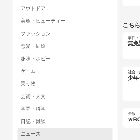
アウトドア
美容・ビューティー
こち
ファッション
事件・
無免
恋愛・結婚
趣味・ホビー
ゲーム
社会・
少年
乗り物
芸術・人文
学問・科学
全般
ｗB
日記・雑談
ニュース