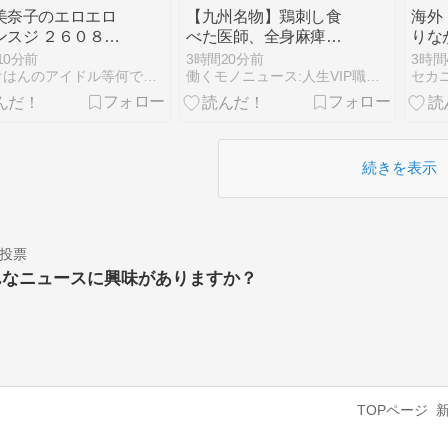
美奈子のエロエロ
【九州名物】鶏刺し食
海外
ンスジ ２６０８０
べた医師、全身麻痺
りな
へ…「死んだほうが良
路を
10分前
3時間20分前
3時間
かったと思っていた」
ｗ」
ロミオはんのアイドル等何でも２chまとめマガジン
働くモノニュース:人生VIP職人ブログw
員の
題に
続きを表示
投票
んなニュースに興味がありますか？
TOPページ