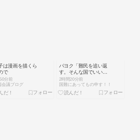
子は漫画を描くら
パヨク「難民を追い返
ので
す。そんな国でいいの
か？入管法強行抗
50分前
2時間20分前
議！」 [8/8]
端会議ブログ
国難にあってもの申す！！