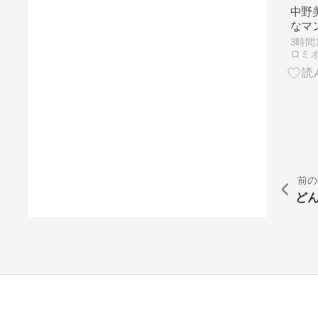
中野
なマ
９
3時間
前の
ど