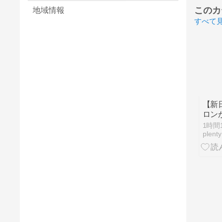
このカ
地域情報
すべて
​【
ロン
ブア
1時間
ちピ
plenty