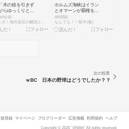
「木の枝を引きず
ホルムズ海峡はイラン
がらゆっくりと道
とオマーンが覇権を握
横断する動物ｗ
るのか！？新航路で合
40分前
4時間前
とある動物の作業
意も「開放ではない」
セカニポ！海外反応の解説とまとめ
なんでも！一覧中(集)
ようなその姿が話
…UAEの原油輸送、日
【海外の反応】
本への1兆円AI投資、
食料自給率37％の先に
あるまさかの危機と
は！？
次の投票
ｗBC 日本の野球はどうでしたか？？
新規登録
マイページ
ブログリーダー
広告掲載
利用規約
ヘルプ
Copyright © 2026 "@With" All rights reserved.