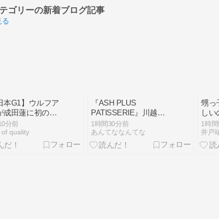
テゴリーの
新着ブログ記事
見る
新日本G1】ウルフア
『ASH PLUS
甥っ
が成田蓮に初のギ
PATISSERIE』川越市
しい
ップ負け！予選落
的場
10分前
1時間30分前
1時間
ンチ
 of quality
あんてななんてな
井戸