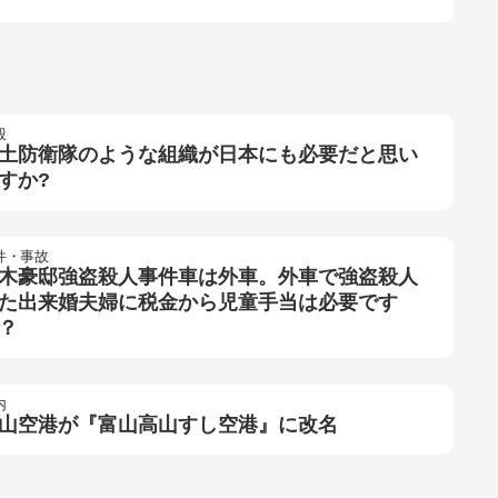
般
土防衛隊のような組織が日本にも必要だと思い
すか?
件・事故
木豪邸強盗殺人事件車は外車。外車で強盗殺人
た出来婚夫婦に税金から児童手当は必要です
？
内
山空港が『富山高山すし空港』に改名