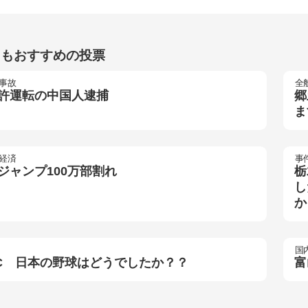
らもおすすめの投票
事故
全
許運転の中国人逮捕
郷
ま
経済
事
ジャンプ100万部割れ
栃
し
か
国
C 日本の野球はどうでしたか？？
富