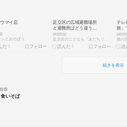
モウマイ店
足立区の広域避難場所
テレ
と避難所はどう違う？
旅」
水害・地震別の選び方
醤油
前
8時間前
8時間
と3つの施設
ルケ
サンとあそぼう
足立区のことなら『あだちリンク』
続きを表示
投票
ち食いそば