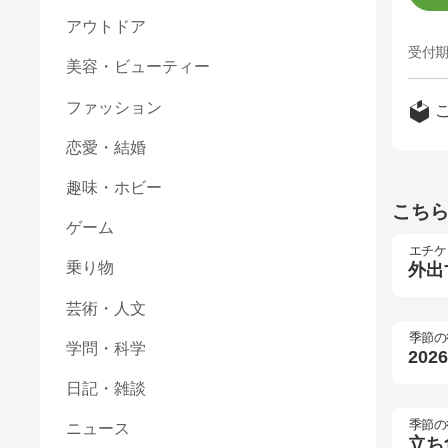
アウトドア
受付期
美容・ビューティー
ファッション
恋愛・結婚
趣味・ホビー
こち
ゲーム
エチケ
外出
乗り物
芸術・人文
季節の
学問・科学
20
日記・雑談
季節の
ニュース
立ち