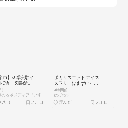
泉市】科学実験イ
ポカリスエット アイス
ト3選｜図書館・
スラリーはまずいって
の企画を紹介
本当？ シャーベットと
前
4時間前
の違いや口コミを調
和泉市の地域メディア『いずみごこち』
はぴねす
査！