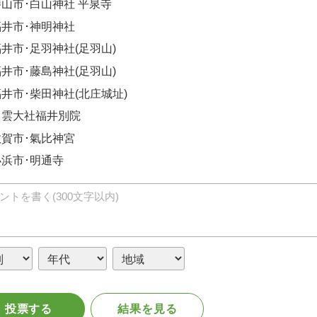
勝山市･白山神社 平泉寺
福井市･神明神社
井市･足羽神社(足羽山)
井市･藤島神社(足羽山)
井市･柴田神社(北庄城址)
出雲大社福井別院
敦賀市･氣比神宮
小浜市･明通寺
投票する
結果を見る