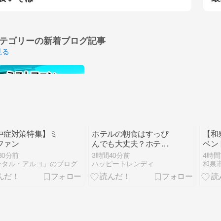
テゴリーの
新着ブログ記事
見る
中症対策特集】ミ
ホテルの朝食はすっぴ
【和
ファン
んでも大丈夫？ホテル
ベン
別の服装マナーと3分
大学
30分前
3時間40分前
4時間
で整える方法
ンタル・アルヨ」のブログ
ハッピートレンディ