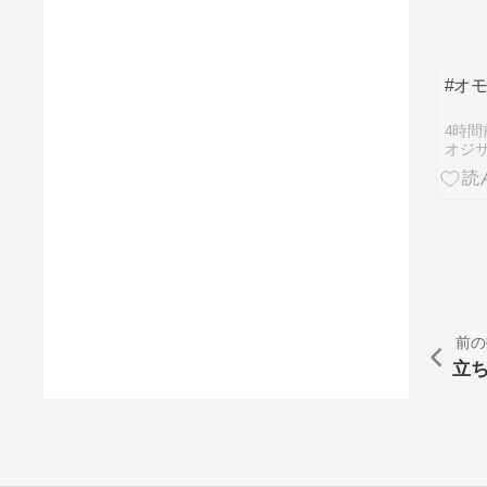
#オ
4時間
オジ
前の
立