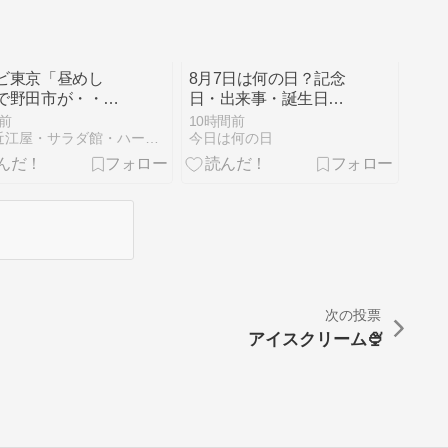
ビ東京「昼めし
8月7日は何の日？記念
で野田市が・・・
日・出来事・誕生日・
アイスと醤油ロー
誕生花を詳しく紹介
前
10時間前
ーキも！！
酒の近江屋・サラダ館・ハートランド通販のとほほ日記！
今日は何の日
次の投票
アイスクリーム🍨