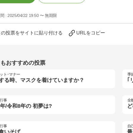
間 :
2025/04/22 19:50 〜 無期限
この投票をサイトに貼り付ける
URLをコピー
らもおすすめの投票
ット･マナー
季
する時、マスクを着けていますか？
｢
行事
全
26年/令和8年の 初夢は?
ど
行事
自
食いそば
最