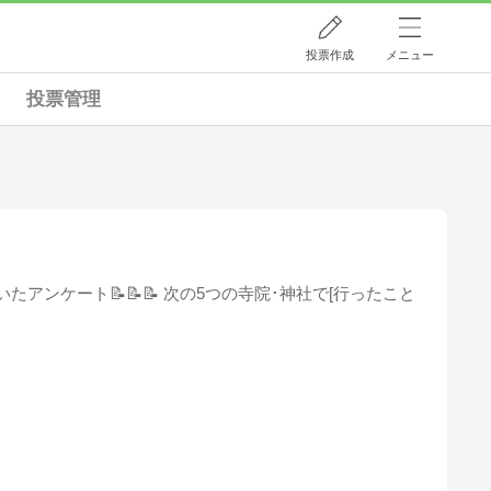
投票作成
メニュー
投票管理
たアンケート📝📝📝 次の5つの寺院･神社で[行ったこと