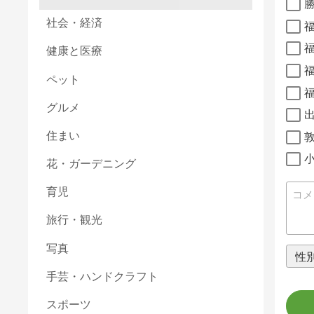
社会・経済
福
健康と医療
福
ペット
福
グルメ
住まい
花・ガーデニング
育児
旅行・観光
写真
手芸・ハンドクラフト
スポーツ