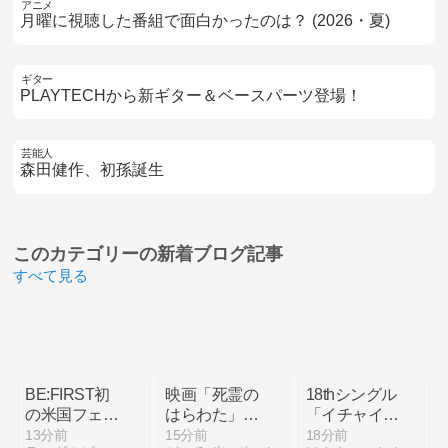
アニメ
月曜に視聴した番組で面白かったのは？ (2026・夏)
ギター
PLAYTECHから新ギター＆ベースパーツ登場！
芸能人
森田健作、初孫誕生
このカテゴリーの
新着ブログ記事
すべて見る
BE:FIRST初
映画「死霊の
18thシングル
の米国フェス
はらわた」に
「イチャイチ
『Head in
ついて語ろう
ャ虫」9月30
13分前
15分前
18分前