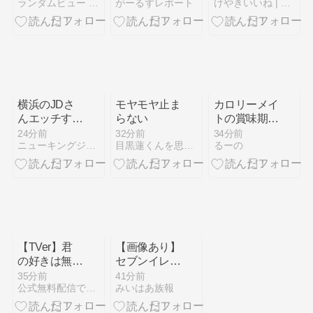
ランダムビュー アソート
がーるずレポート
けやきいいね | ひらがなけやきの情報をお届けします。
The Clouds
（今夜BS放
日発売決定！
LA 2026』―
送あり〼）
アウェイの
中、生歌とダ
ンスの実力を
証明
横浜のJDさ
モヤモヤ止ま
カロリーメイ
んエッチすぎ
らない
トの賞味期限
る
切れは1年過
24分前
32分前
34分前
ニューキングジョー
目黒蓮くんを思う時間は幸せでいたい
るーの
ぎてても食べ
られる？保存
方法について
も
【TVer】君
【画像あり】
の好きは無敵
セブンイレブ
第４話 菅井
ンのバイト
35分前
41分前
公式無料配信で楽しむ 乃木坂46＆櫻坂46＆日向坂46（笑）
みいはあ族報
友香 260804
「AIにちいか
わの画像を食