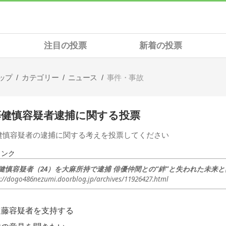
注目の投票
新着の投票
ップ
カテゴリー
ニュース
事件・事故
藤健慎容疑者逮捕に関する投票
健慎容疑者の逮捕に関する考えを投票してください
リンク
健慎容疑者（24）を大麻所持で逮捕 俳優仲間との“絆”と失われた未来と
s://dogo486nezumi.doorblog.jp/archives/11926427.html
遠藤容疑者を支持する