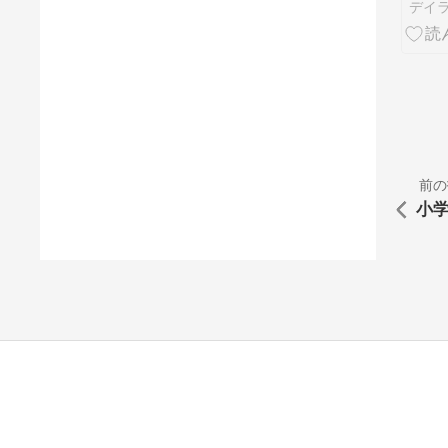
の焦
デイ
前の
小