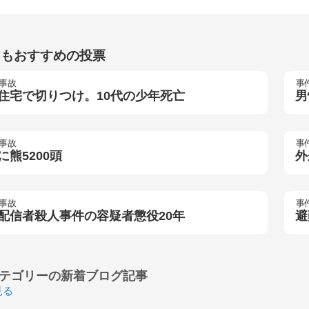
らもおすすめの投票
事故
事
住宅で切りつけ。10代の少年死亡
男
事故
事
に熊5200頭
外
事故
事
配信者殺人事件の容疑者懲役20年
避
テゴリーの
新着ブログ記事
見る