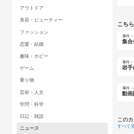
アウトドア
美容・ビューティー
こち
ファッション
事件・
集合
恋愛・結婚
趣味・ホビー
事件・
岩手
ゲーム
乗り物
事件・
芸術・人文
動画
学問・科学
日記・雑談
このカ
すべて
ニュース