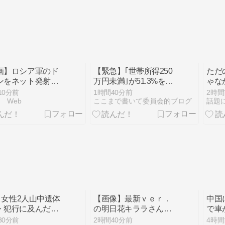
画】ロシア軍のド
【緊急】｢世帯所得250
ただ
ンをネット発射装
万円未満｣が51.3%を占
ゃな
撃墜するウクライ
める←コレよく考えた
ティ
10分前
1時間40分前
2時間
らやばく
略」
k Web
ここまで書いて委員会的ブログ
ね？？？？？？
する
] 女性2人山中遺体
【画像】最新ｖｅｒ．
中国
・犯行に及んだ内
の明日花キララさん、
で車
夫との共謀が裁判
凄いことになってるｗ
w
30分前
2時間40分前
4時間