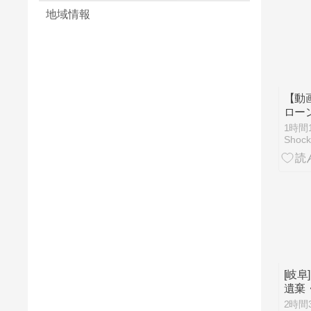
地域情報
【動
ロー
置で
1時間
ナ。
Shoc
[岐阜
遺棄
縁の
2時間