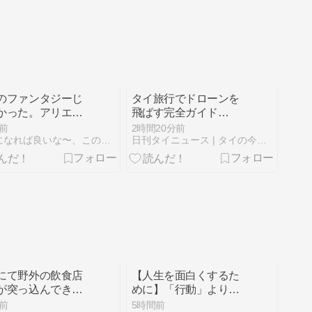
のファンタジーじ
タイ旅行でドローンを
かった。アリエッ
飛ばす完全ガイド
の「生き残り戦
【2026年最新版】
前
2時間20分前
に大人がガチ泣き
話題になれば良いな〜、このブログ
日刊タイニュース | タイの今がわかる
理由
にて野外の飲食店
【人生を面白くするた
が突っ込んできた
めに】「行動」よりも
大切なこと
前
5時間前