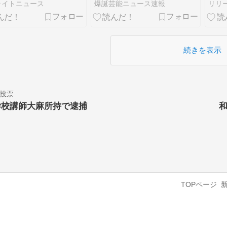
点！
ｗｗ
ライトニュース
爆誕芸能ニュース速報
リリ
続きを表示
投票
学校講師大麻所持で逮捕
TOPページ