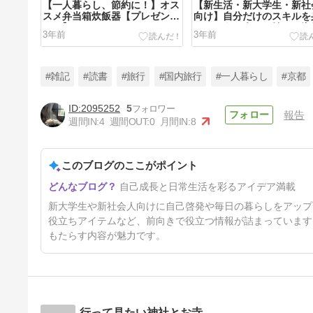
【一人暮らし、節約に！】オス
【新生活・新大学生・新社
スメ弁当箱炊飯器【プレゼント
向け】自分だけのスキルを
にも】
つけよう！今から始める資
3年前
3年前
強(TOEIC・FP)
#雑記
#読書
#旅行
#国内旅行
#一人暮らし
#京都
2095252
5
報告
週間IN:
4
週間OUT:
0
月間IN:
8
お客さんから迫られた話
このブログのここがポイント
3年前
自己成長と日常生活を彩るアイデア満載
新大学生や新社会人向けに自己啓発や毎日の暮らしをアップ
役立ちアイテムなど、前向きで役立つ情報が詰まっています
もたらす内容が魅力です。
行って見たい神社とお寺