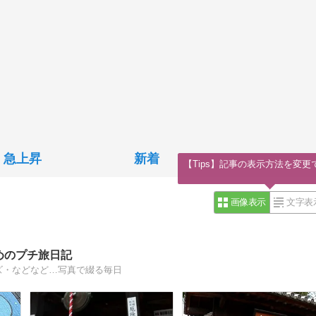
急上昇
新着
【Tips】記事の表示方法を変更
画像表示
文字表
めのプチ旅日記
ズ・などなど…写真で綴る毎日