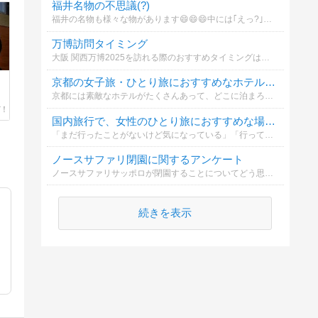
福井名物の不思議(?)
福井の名物も様々な物があります😄😄😄中には｢えっ?｣て思われる様な名物もあるかも? そこでアンケート📝📝📝[次の4つの福井名物で 不思議だと思うもの ありますか(^^?)]
万博訪問タイミング
大阪 関西万博2025を訪れる際のおすすめタイミングはいつでしょうか
京都の女子旅・ひとり旅におすすめなホテルを教えてください
京都には素敵なホテルがたくさんあって、どこに泊まろうか迷ってしまいます。「このホテル素敵だったよ」「このホテル気になってる」など、みなさんの情報をシェアしてください。ホテル名・おすすめポイントなど、コメントしていただけると嬉しいです！！！
国内旅行で、女性のひとり旅におすすめな場所を教えてください
「まだ行ったことがないけど気になっている」「行ってきたけどよかったよ」など、みなさんの情報を共有していただけたら嬉しいです！！！選択肢にない場所や、おすすめポイントなどもコメントお待ちしています。よろしくお願いいたします！
ノースサファリ閉園に関するアンケート
ノースサファリサッポロが閉園することについてどう思いますか？
続きを表示