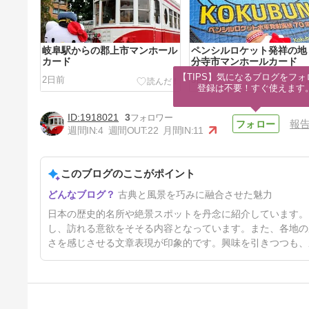
岐阜駅からの郡上市マンホール
ペンシルロケット発祥の地
カード
分寺市マンホールカード
【TIPS】気になるブログをフォ
2日前
5日前
登録は不要！すぐ使えます
1918021
3
報
週間IN:
4
週間OUT:
22
月間IN:
11
このブログのここがポイント
乃木神社（東京）に祈願 & 参
古典と風景を巧みに融合させた魅力
拝
12日前
日本の歴史的名所や絶景スポットを丹念に紹介しています。
し、訪れる意欲をそそる内容となっています。また、各地の
さを感じさせる文章表現が印象的です。興味を引きつつも、