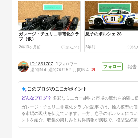
ガレージ・チュリニ非電化クラ
息子のポルシェ 28
ブ（仮）
2年10ヶ月前
3年前
1851707
1
報告
週間IN:
4
週間OUT:
52
月間IN:
4
このブログのここがポイント
家のまるちゃん 2023年1月
多彩なミニカー趣味と市場の流れを的確に
3年前
ガレージ・チュリニ非電化クラブの記事では、輸入模型の価
る市場の現状を伝えています。一方、息子のポルシェについ
ントを紹介。収集の楽しみとお得情報が満載で、模型愛好家