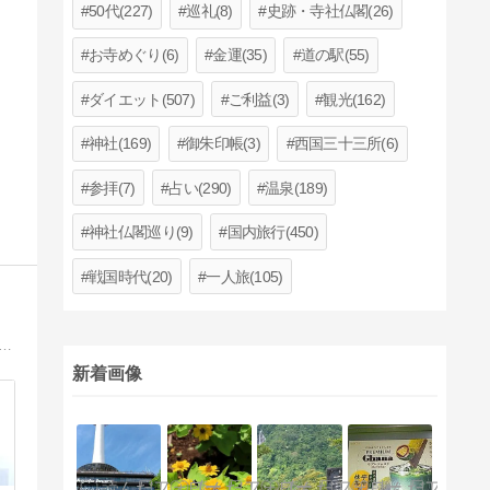
50代(227)
巡礼(8)
史跡・寺社仏閣(26)
お寺めぐり(6)
金運(35)
道の駅(55)
ダイエット(507)
ご利益(3)
観光(162)
神社(169)
御朱印帳(3)
西国三十三所(6)
参拝(7)
占い(290)
温泉(189)
神社仏閣巡り(9)
国内旅行(450)
戦国時代(20)
一人旅(105)
暮らしを楽しく快適に過ごすための情報を発信していきます。管理人はインテリア業界で働いています。小説家になること、京都に住むこと、京都で外国の方向けの観光案内を目指してブログまとめていきます。
新着画像