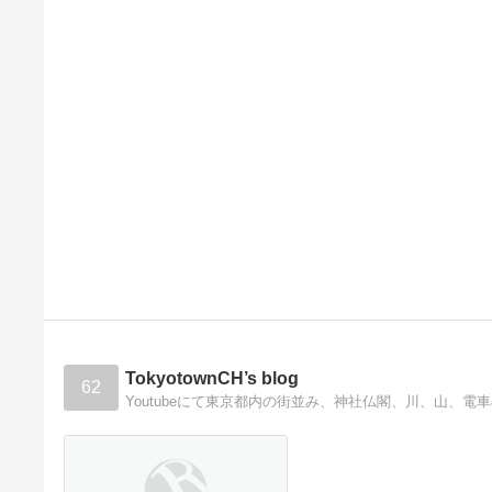
TokyotownCH’s blog
62