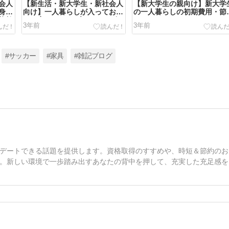
会人
【新生活・新大学生・新社会人
【新大学生の親向け】新大学
身に
向け】一人暮らしが入っておく
の一人暮らしの初期費用・節
格勉
べき安いVODサブスクサービ
すべきところ
3年前
3年前
ス(動画配信サービス)
#サッカー
#家具
#雑記ブログ
デートできる話題を提供します。資格取得のすすめや、時短＆節約のお
。新しい環境で一歩踏み出すあなたの背中を押して、充実した充足感を