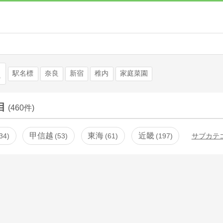
検索
駅名標
奈良
新宿
稚内
家庭菜園
目
(460件)
甲信越
東海
近畿
34
53
61
197
サブカテ