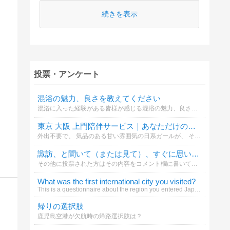
続きを表示
投票・アンケート
混浴の魅力、良さを教えてください
混浴に入った経験がある皆様が感じる混浴の魅力、良さを教えてください。
東京 大阪 上門陪伴サービス｜あなただけの優しさが間もなく到着します
外出不要で、 気品のある甘い雰囲気の日系ガールが、 そっとあなたの側に現れ、リラックスした感覚的な時間へと導きます。 興味がある方はグーグルで「YL8861」を検索してみてください。想像以上のサプライズが待っています
諏訪、と聞いて（または見て）、すぐに思い浮かぶもの・または行きたいと思う場所は？
その他に投票された方はその内容をコメント欄に書いてくださるとうれしいです。。また、その場合、諏訪地方に近接する場所でついでに行きたいと思う場所などでも結構です。。投票よろしくお願いいたします。。
What was the first international city you visited?
This is a questionnaire about the region you entered Japan from. Thank you.
帰りの選択肢
鹿児島空港が欠航時の帰路選択肢は？