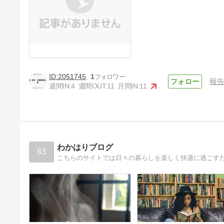
2051745
1
報
週間IN:
4
週間OUT:
11
月間IN:
11
わかはりブログ
63