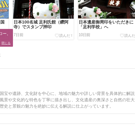
 国
日本100名城 足利氏館（鑁阿
日本遺産御周印をいただきに
寺）でスタンプ押印
「足利学校」へ
ロー。

7日前
10日前
。
閉じる
告
国宝や遺跡、文化財を中心に、地域の魅力や詳しい背景を具体的に解説
風景や文化的な特色を丁寧に描き出し、文化遺産の奥深さと自然の壮大
歴史と景観の魅力を絶妙に伝える解説に仕上がっています。