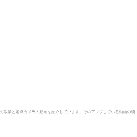
Youtubeにて東京都内の街並み、神社仏閣、川、山、電車の散策と定点カメラの動画を