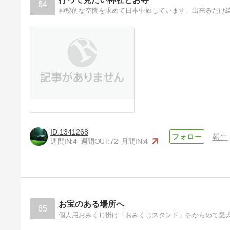
64
神秘的な空間を求めて日本中旅しています。出来るだけ
1341268
報告
週間IN:
4
週間OUT:
72
月間IN:
4
お宝のある場所へ
65
個人用おみくじ掛け「おみくじスタンド」をからめて愛