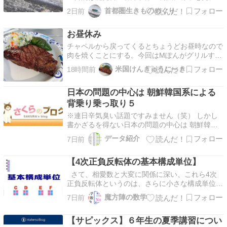
くことだったのですが、時間が余りましたので京
首都圏生きものめぐり
2日前
急線に乗って昔暮らしていた六ッ川を訪ね、その
後、６月の講座でご案内した舞岡公園にミドリセ
お昼休み
イボウのリベンジのために行ってまいりました。
まず谷津坂第…
チャペルから戻ってくるとちょうどお昼時なので
肉を焼くことにする。今回はMぽんがグリルする
とのことなので、オーニングやアウトドアダイニ
米国けんきゅうにっき
18時間前
ングのセットアップをワタシが担当。今回はオー
ニングシェードも取り付けたので陰ができてダイ
日本の問題の中心は 朝鮮韓国系による
ニングエリアはさわやかである。 ステーキ肉は
ひとつ前のキャ…
背乗り乗っ取り５
※連日辛気臭い話題ですみません（笑） しかし
書かざるを得ない日本の問題の中心は 朝鮮韓国
系による背乗り乗っ取り４ 2026/7/23注意、■ア
データ紹介
7日前
イヌ背乗り、アイヌ差別をでっちあげ、補助金で
ウハウハ、自民党 菅政権が推進質の悪いのがこ
【4次正負反転体の基本構成単位】
れがまだましな方の背乗りということ、アイヌの
問題…
さて、相愛数と大変に関係に深い、これら4次
正負反転体というのは、さらに小さな構成単位に
分割することができます。 具体的には、これら
魔方陣の数学
7日前
A～Hの二色柄格子たちがそれに該当します。で
は、これらを用いて、実際に正負反転体1～16型
【サピックス】６年生の夏季講習につい
が構成できるか、確認しておくことにしましょ