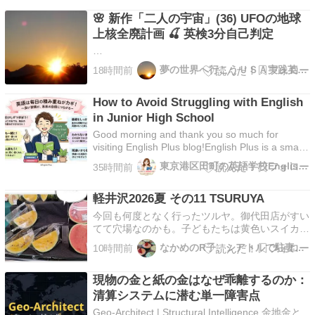
🌸 新作「二人の宇宙」(36) UFOの地球
上核全廃計画 🍒 英検3分自己判定
​​​​​​​​​​​​​​​​​​​​​​​​​​​​​​​​​​​​​​​​​​​​​​​​​​​​​​​​​​​​​​​​​​​​​​​​​​​​​​​​​​​​​​​​​​​​​​​​​​​​​​​​​​​​​​​​​​​​​​​​​​​​​​​​​​​​​​​​​​​​…
夢の世界へ行こうＵＳＡ実践英会話
18時間前
How to Avoid Struggling with English
in Junior High School
Good morning and thank you so much for
visiting English Plus blog!English Plus is a small
language school located in Tamachi,
東京港区田町の英語学校English Plus英語講師ブログ
35時間前
Tokyo.We're pr…
軽井沢2026夏 その11 TSURUYA
今回も何度となく行ったツルヤ。御代田店がすい
てて穴場なのかも。子どもたちは黄色いスイカ
―！！と大喜び。私はスイカ嫌いだから味わから
なかめのR子、シアトルで駐妻になる。
10時間前
ないけど美味しかったみたい。ツルヤはとにかく
果物や野菜が安い！！！そして。いつものゆず生
現物の金と紙の金はなぜ乖離するのか：
七味はやっぱり美味しいなぁ！！今、海苔気にし
てて。一番摘みの焼…
清算システムに潜む単一障害点
Geo-Architect | Structural Intelligence 金地金と