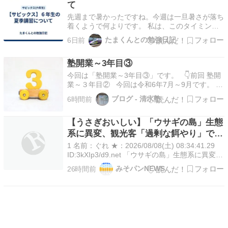
う。 1…
て
先週まで暑かったですね。今週は一旦暑さが落ち
着くようで何よりです。 私は、このタイミング
でまさかの異動となり、ドタバタしています。ま
たまくんとの勉強日記
6日前
ぁ任されていたプロジェクトが軌道にのったの
で、予想はしていました。 また、半年ほど前に
塾開業～3年目③
突然経営陣から呼び出され、 「子育てはどう
だ？」 など聞かれた…
今回は「塾開業～3年目③」です。 👇前回 塾開
業～３年目② 今回は令和6年7月～9月です。 今
から2年前ですが、遠い昔のことに感じられま
ブログ - 清水塾
6時間前
す。 近隣トラブル継続 この年の春から、近隣と
騒音トラブ … 塾開業～3年目③ の続きを読む →
【うさぎおいしい】「ウサギの島」生態
投稿 塾開業～3年目③ は 清水塾 に…
系に異変、観光客「過剰な餌やり」で増
えた思わぬ「敵」…ウサギ襲い口でくわ
1 名前：ぐれ ★：2026/08/08(土) 08:34:41.29
える姿も 大久野島
ID:3kXIp3/d9.net 「ウサギの島」生態系に異変、
観光客「過剰な餌やり」で増えた思わぬ「敵」…
みそパンNEWS
26時間前
ウサギ襲い口でくわえる姿も 8/7(金) 15:00配信
読売新聞オンライン 「ウサギの島」として知…