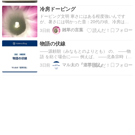
楽しみました。 今回は、結びつける学習２「リ
冷房ドーピング
[…]
ドーピング文明 寒さにはある程度強いんです
が、暑さには弱かった昔：20代の頃、冷房はギ
ンギンに冷やすのが好きでした。 20代の頃に購
雑草の言葉
3日前
入して引っ越し先を何軒も持ち歩いたエアコン。
数十年を経てもまだ現役で、ﾘﾋﾞﾝｸﾞで冷暖房とし
物語の伏線
て使っています。 記事には関係ないけど、20世
紀後…
――源頼朝（みなもとのよりとも） の、 ――物
語 を紡ぐ場合に―― 例えば、 ――北条宗時（ほ
うじょうむねとき） のような、 ――人物 の扱い
マル太の『道草日記』
3日前
には―― 相当な注意を払う必要がある。 ……
…… ――北条宗時 のような、 ――人物 とは
―― ――物語 が、いよいよ…