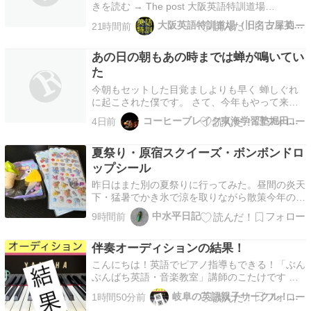
きを読む → The post 大阪英語特訓道場
TOEIC®TEST予想問題 No. 712 first appeared
大阪英語特訓道場（旧名古屋英語特訓道場）
21時間前
on 大阪梅田TOEIC®短期集中講座.
あの日の朝もあの時までは蝉が鳴いてい
た
今朝もセットした目覚ましよりも早く 蝉しぐれ
に起こされた僕です。 さて、今年もやって来ま
した、この日が。 みなさん、８月６日は何の日
コーヒーブレイク東海学習塾堀田教室カフェ
4日前
ですか？ えっ、わたしの誕生日ですって・・・
なるほど、それも大切な記念日ですね。 もう一
夏祭り・原宿スクイーズ・ボンボンドロ
つ、８月６日は僕たちが忘れてはならない大きな
記念日です。…
ップシール
昨日はまた別の夏祭りに行ってみた。昼間の炎天
下・猛暑でかき氷で涼を取りながら散策今年の出
店で目立ったのが触り心地が良く人気の「原宿ス
中水平日記
9時間前
クイーズ」と少し前に流行っていた「ボンボンド
ロップシール」の組み合わせ大体くじ引き形式
伴奏オーディションの結果！
で、実際には類似品だったり外れがきゅんポップ
シールだったりそこ…
こんにちは！英語でピアノ指導もできる！「ぶん
ぶんばち英語・音楽教室」講師のこたけです 音
大卒でTOEIC９４０2人の子のママで保育士資格
岐阜の英語親子サークル！ぶんぶんばちえいごクラブ
1時間50分前
保有の英語・ピアノ・英語リトミック講師です