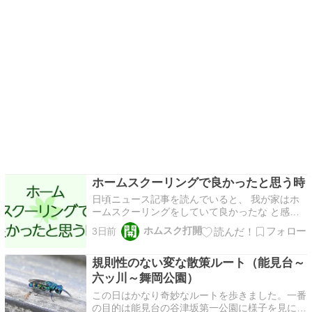
ホームスクーリングで良かったと思う時
日頃ニュース記事を読んでいると、 我が家はホ
ームスクーリングをしていて良かったな と感じ
ることが多いです。 なぜかというと、今時の小
ホムスク打開
3日前
学校や中学校は「とても過酷な場所だ」という印
象を受けているから。 例えば今の子どもたちは
規則性のない変な散策ルート（能見台～
[…]
六ッ川～舞岡公園）
この日はかなり奇妙なルートを歩きました。一番
の目的は能見台の谷津坂第一公園に様子を見に行