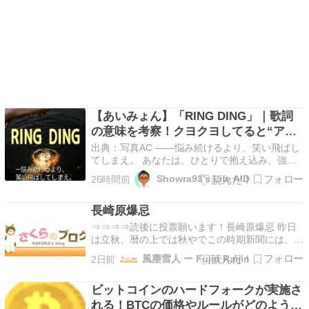
【あいみょん】「RING DING」｜歌詞
の意味を考察！クヨクヨしてると“アホ
らしヤの鐘”が鳴り響く
出典：写真AC ――悩み続けるより、笑い飛ばし
てしまえ。 あなたは、ひとりで抱え込み、強が
り続けてしまうことはありませんか？ 涙を見せ
Showra93’s Life AID
26時間前
ることを恥ずかしいと思い、 「大丈夫」と笑っ
てみせる。 でも、本当に心を救ってくれる人
長崎原爆忌
は、 そんな強がりをあっさり見抜いてしまうも
のです。 あい…
⇒⇒⇒⇒読後に投票願います！長崎原爆忌 昨日
は立秋、暦の上では秋やでこの時期新聞には、眼
がしらがウルウルとなる記事が多い。一昨日のミ
風塵雷人 ー Fujin Raijin
2日前
カンの缶詰の話もその一つ。そして昨日の朝刊に
は、頭痛を訴える息子を学校に送り出した父親の
ビットコインのハードフォークが実施さ
記事があった。81年前の事で、今日なら、「そ
れなら学校を休…
れる！BTCの価格やルールがどのように