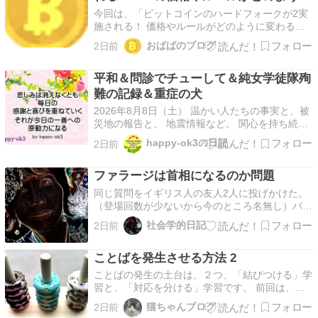
変わるのか？
今回は、「ビットコインのハードフォークが2実
施される！ 価格やルールがどのように変わるの
か？」についてです。 本日、おばばがビットコ
おばばのブログ
2日前
インを運用している暗号資産取引所、GMOコイ
ンから、一通の通知がありました。
平和＆問診でチューして＆純女学徒隊殉
goodweatherx.hatenablog.com その概要は、
次…
難の記録＆重症の犬
2026年8月8日（土） 温かい人たちの事実と、被
災地の報告と、 地震情報など。 関心を持ち続
け、支援をと願います。 このブログでは、お金
happy-ok3の日記
2日前
は発生しません。 「平和は、私たちの心と行動
から。」 happy-ok3の、日記の記事は 支援など
ファラージは首相になるのか問題
の報告の下に。 多くの方に被災地に思いを寄
せ…
同じ質問をイギリス人の友人2人に投げかけた。
（登場回数が少ないから今のところ名無し）バー
ナムの勝利でファラージが近い将来、 首相にな
社会学的日記
2日前
る可能性が低くなったとは言えない。今の状況だ
と労働党は総選挙でそんなに 議席を取れないと
ことばを発生させる方法 2
思う。でも分からない。党首が変わればそれが有
利に働く可能…
ことばの発生の土台は、２つ、「結びつける」学
習と、「対応を分ける」学習です。 前回は、結
びつける学習１「玉入れ」をご紹介しました。
猫ちゃんブログ
2日前
療育に見えた可愛い子ちゃんは、玉入れをとても