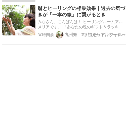
今の所、このバナーのクリック数がこのブログを
暦とヒーリングの相乗効果｜過去の気づ
続ける原動力になっています。解析（予想）した
馬の連…
きが「一本の線」に繋がるとき
みなさん、こんばんは！ ヒーリングルームアル
メリアです。 「あなたの魂のギフト＆ラッキー
カラー」モニター通話セッション8月のモニター
九州発 スピリチュアルヒーラー 松 純子
30時間前
枠は残り1枠です とにかく楽しいセッションで
す。しばらくは勉強のため暦鑑定は無料でヒーリ
ング施術料金のみ費用をいただいておりますが、
今後は少しづつ…