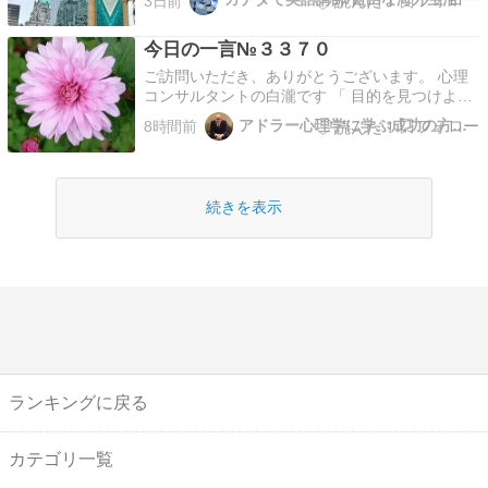
3日前
数えきれないほどの山火事（放火も含む）の影響
で、ここ数日大気汚染が酷く心なしか、息苦し
今日の一言№３３７０
い・・・( ﾟДﾟ)Hotel Vancouverを西側か…
ご訪問いただき、ありがとうございます。 心理
コンサルタントの白瀧です 「 目的を見つけよ。
手段は後からついてくる。 （マハトマ・ガンジ
アドラー心理学に学ぶ成功の方法・人生変わる『気づきの思考法』
8時間前
ー）」 今日も、素敵な一日をお過ごしくださ
い。 最後まで読んで頂き、ありがとうございま
した。 心理学教育の必要性と『気づきの思考
法』を広める活動…
続きを表示
ランキングに戻る
カテゴリ一覧