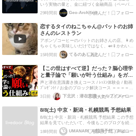
いう実物の量と、金に紐づく金融商品（ペーパー
ゴールド）全体の残高は、同じ規模ではない。こ
Geo-Architect
29時間前
の差そのものは金融市場では珍しくない仕組みだ
が、清算システムの設計を見ると、現物への交換
恋するタイのねこちゃん@パットのお姉
要求が一斉に集中…
さんのレストラン
アボンゾコーヒーのパットのお姉さんの店、👩め
ちゃくちゃ美味しいだけではなく、🍛🍢かわいい
猫のカップルがいました！😻
てるのあしあと
15時間前
【この世はすべて逆】だった？脳心理学
と量子論で「願いが叶う仕組み」をガチ
解説
声と潜在意識書き換えコース / ﾚｯｽﾝ体験会 / 動画
ﾌﾟﾚｾﾞﾝﾄ! / お金のブロック解決コース ＝＝＝＝＝
＝＝＝【この世はすべて逆】だった？脳心理学と
下北沢：潜在意識＋セルフイメージ書換え。愛100％で願望実現
3日前
量子論で「願いが叶う仕組み」をガチ解説 ＝＝
＝＝＝＝＝＝ ◆なぜこの世は逆という言葉が刺
8/8(土) 中京・新潟・札幌競馬 予想結果
さるのでしょうか。 多くの人が抱…
8/8(土) 中京・新潟・札幌競馬 予想結果 この予想
結果を見ていただいて、今後もこのブログを続け
る価値があると思っていただけたなら是非このラ
UMANARI_AI競馬予想（AIは人工知能のこと）
18時間前
ンキングバナーのクリックをお願いいたします。