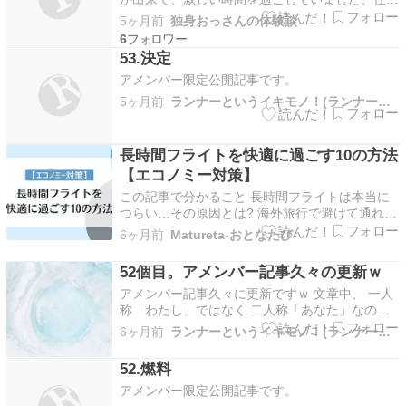
が忙しくなったのもだけどね、そんな時、他社の
5ヶ月前
独身おっさんの体験談
お得意様の女性社員から、みんなに義理チョコが
6
配られたんです、その時は何気なく受け取ったの
53.決定
だけれど、いつも、仲良くしてくれる娘がいたら
アメンバー限定公開記事です。
彼女くらいだろ…
5ヶ月前
ランナーというイキモノ！(ランナーさんのいうことにゃ)
長時間フライトを快適に過ごす10の方法
【エコノミー対策】
この記事で分かること 長時間フライトは本当に
つらい…その原因とは? 海外旅行で避けて通れな
いのが、長時間フライトです。 よくある悩み 私
6ヶ月前
Matureta‐おとなたび‐
も以前は、長時間フライトの後は足のむくみと疲
労で観光どころではありません […]
52個目。アメンバー記事久々の更新ｗ
アメンバー記事久々に更新ですｗ 文章中、 一人
称「わたし」ではなく 二人称「あなた」なのは
ハイヤーセルフが私にくれた メッセージだから
6ヶ月前
ランナーというイキモノ！(ランナーさんのいうことにゃ)
ｗ私が理解しやすく 一番受け取りやすい 表現を
使ってくれています それをシェアしました(^^)体
52.燃料
験してから、 本や記事、情報から 確認や答え
アメンバー限定公開記事です。
合…