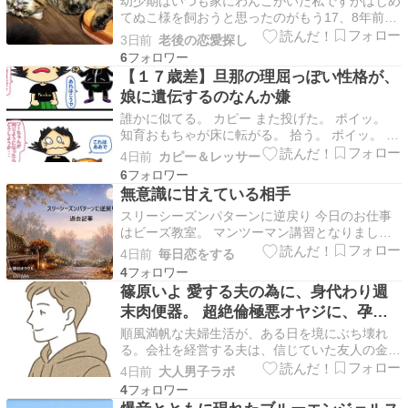
幼少期はいつも家にわんこがいた私ですがはじめ
てぬこ様を飼おうと思ったのがもう17、8年前に
なるでしょうか 当時、子供たちと車ででかけて
3日前
老後の恋愛探し
いた時にセンターラインにうずくまる猫を見つけ
6
ましたひかれたであろうその猫は鼻血を出してお
【１７歳差】旦那の理屈っぽい性格が、
り、動けない状態でした そのにゃんこを病院へ
娘に遺伝するのなんか嫌
連れて行きそ…
誰かに似てる。 カピー また投げた。 ポイッ。
知育おもちゃが床に転がる。 拾う。 ポイッ。 ま
た転がる。 ……エンドレスである。 もちろん赤
4日前
カピー＆レッサー
ちゃんだから普通だ。 投げて、音がして、拾っ
6
てもらって、また投げる。 全部遊び。 頭ではち
無意識に甘えている相手
ゃんと分かっている。 でも今日は、ふと違うこ
スリーシーズンパターンに逆戻り 今日のお仕事
と…
はビーズ教室。 マンツーマン講習となりまし
た。 そんな今日はとっても涼しい。 最高気温の
4日前
毎日恋をする
予想も27度程度。 朝、起きた時の気温も22.8度
4
とずいぶん涼しい。 この間までの最低気温26度
篠原いよ 愛する夫の為に、身代わり週
台の世界とは大違い。 『これだけ涼しいと……
末肉便器。 超絶倫極悪オヤジに、孕む
どうだ…
まで何度も中出しされ続けて…。
順風満帆な夫婦生活が、ある日を境にぶち壊れ
る。会社を経営する夫は、信じていた友人の金貸
しに裏切られ多額の借金を背負い倒産に追い込ま
4日前
大人男子ラボ
れてしまう。なんとか幸せだったあの頃に戻りた
4
い妻は、夫に内緒で金貸しに会う事に。「旦那を