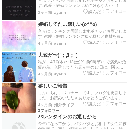
人気ランキング再開しましたポチッとお願いしま
ん』『あなた…
す↓恋愛・結婚ランキング私の好きな人が、仕事
現場で足の怪我の処置で緊急入院し13針縫って
3ヶ月前
ayarin
松葉杖で、帰ってきたみたいやから私の事で頭
が、いっぱいいっぱいでウロウロするから怪我の
嫉妬してた…嬉しい(o^^o)
所が、悪化して…おばちゃんにバカとちゃうかっ
久々にランキング再開しますポチッとお願いしま
て言われ…4/3…
す↓恋愛・結婚ランキング私が旦那と食材を買い
に行く時に、好きな人と同僚(後輩)がおばちゃん
4ヶ月前
ayarin
家に来てて好きな人が、ベランダが隙間空いてる
から覗いて私と旦那が買い物に行ってるのを見た
大変だ〜(´；Д；`)
みたいですおばちゃんに言ってたみたいなんです
私が、4/16(木)〜18(土)(午前9時半)まで病気の治
が仲良さそう…
療の為、入院してたら真ん中の17日に、隣人の
おばちゃんから報告受けたんですが、私の好きな
4ヶ月前
ayarin
人が仕事中に、上から落下してきた何かに当たっ
て怪我をして、入院したみたいですあちゃ〜大変
嬉しいご報告
だ〜おばちゃんから聞くところによるとアキレ
こんにちは、ボコチーニです。ブログを更新しま
ス…
した、お読みいただきありがとうございます。
【アレっ子】触れるだけで腫れていた娘が、エピ
4ヶ月前
海外ライフ
ペンを卒業しました｜海外で3児を育てる限界ワ
3
ンオペマミー前置きです。 結局ね、自分の機嫌
バレンタインのお返しから
を自分で取ってない蟠り（わだかまり）を旦那へ
今年になってから、バタバタとお相手の女性に彼
の八つ当たりする…
が出来て、寂しい時間を過ごしていました、仕事