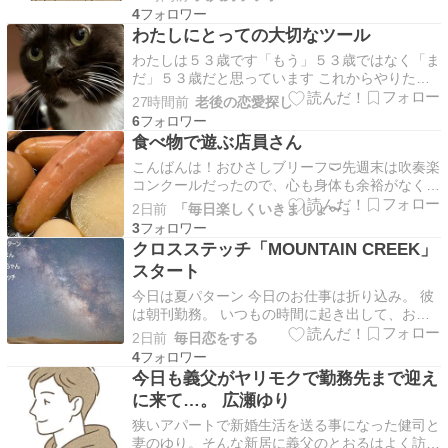
が、それに乗じて妻との子作りを頼まれてしまう
4
なんて…。お義父さんに言われた通り1カ月間の
わたしにとっての大切なツール
禁欲生活を経て温泉旅行当日を迎えたのだが、あ
わたしは５３歳です「もう」５３歳ではなく「ま
ろうことか妻に子作り…
だ」５３歳だと思っています これからやりたい
ことが明確になっています大きくは、２つやりた
27時間前
老後の恋愛探し
いことがありそれに向かっていることで日々のモ
6
チベーションも高く維持できています 若い頃は
食べ物で遊ぶ店員さん
やりたいことの前に「やらなきゃいけないこと」
こんばんは！おひさしブリーフ🩲先週末は吹奏楽
がたくさんあり…
コンクールだったので、心も身体も余裕がなく過
ごしてました💦何といっても、今年はコンクール
2日前
「毎日楽しくいきましょ〜」
という舞台でソロを吹くという、未だかつて無い
3
経験をさせて頂きました結果は「銀賞」悔しさと
クロスステッチ「MOUNTAIN CREEK」
かもっと吹きたかった気持ちはありますが、結果
スタート
が全て。打ち上…
今日は夏パターン 今日のお仕事は折り込み。 彼
は朝刊勤務。 いつもの時間に起き出して、お風
呂のスイッチも入れた。 具だくさん味噌汁（に
2日前
毎日恋をする
んじん、さつまいも、しいたけ、高野豆腐、な
4
す、みょうが）も作り始めて…… 7時25分を過ぎ
今日も義父がヤリモクで勤務先まで迎え
ても帰ってこないので、今日は夏パターンなのか
に来て…。 広瀬ゆり
な。 お味…
狭いアパートで新婚生活を送る事になった健司と
妻のゆり。そんな新居に義父のとおるはよく訪ね