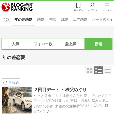
リーダー
ログイン
メニュー
年の差恋愛
恋愛
初恋
純愛
エア恋愛
ネット恋愛
人気
フォロー数
急上昇
新着
年の差恋愛
再読込
２回目デート ～秩父めぐり
やっと週末！！！純也くんと約束していた２回目
デートにでかけました 前日、お互い飲みがあっ
て明日の朝早いからなるべく早く切り上げて帰ろ
3時間40分前
老後の恋愛探し
ねとか言いつつお互い終電コースでした ダメダ
6
メじゃん どこに行こうかと候補を出し合って埼