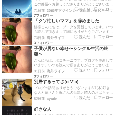
この部屋へお越しくださりありがとうございます
✡｡:*. 初めてブログに訪れてくださった方はぜひ
71日前
20歳年下ツインレイに出逢いました〜運命の人は二人いた！？〜
プロフィールをお読みになっていただきたいです
7
【プロフィール】 下記２つのブログランキング
「クソ忙しいママ」を辞めました
に参加していますクリックしていただけ…
皆様こんにちは、ブログを更新しています。いつ
も読んで頂きまして誠にありがとうございます。
『クソ忙しいママ』をやめました｜海外で3児を
73日前
海外ライフ
育てる限界ワンオペマミーイースターホリデーと
3
いう秋休みも終わり、約1週間の“ひとり時間”も
子供が居ない幸せ〜シングル生活の終
終わりました。 9年ぶりにひとりになって、世界
盤〜
線が変わっ…
こんにちは、ボコチーニです。ブログを更新して
います。いつも読んで頂きありがとうございま
す。子供が居ない幸せ〜シングル生活の終盤〜｜
81日前
海外ライフ
海外で3児を育てる限界ワンオペマミーこんにち
3
は、ボコチーニです。 ５日間のシングル生活が
別居するってさ(о´∀`о)
終わり、 今日、子供３人＋旦那が帰って来ま
ブログの訪問ありがとうございます5/7(木)好き
す。 また煩くなる…
な人と嫁さんと嫁さんの母親と隣人のおばちゃん
と好きな人と同僚の旦那さんとその嫁さんと好き
82日前
ayarin
な人の家で話したんやって嫁さんの母親『(好き
な人の名前)、女がいるの』これに対して好きな
好きな人
人の答えがわからず…おばちゃんが『知りませ