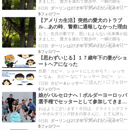
きました。 愛犬を連れて散歩中、一瞬の隙をつ
かれて、連れられていた2匹の犬（ボーダーコリ
6日前
ダーリンは27才年下アメリカン元ネイビー国際再婚
ーとピットブル🐕🐕‍🦺）に愛犬が襲われてしまっ
5
たのです。本当に一瞬のことでした。仰向けに倒
【アメリカ生活】突然の愛犬のトラブ
され、お腹のあたりを噛まれてしまい、急いで引
ル…あの時、警察に通報しなかった理由
き離したもの…
もう、先月の事です。思いもよらない出来事が起
きました。 愛犬を連れて散歩中、一瞬の隙をつ
かれて、連れられていた2匹の犬（ボーダーコリ
6日前
ダーリンは27才年下アメリカン元ネイビー国際再婚
ーとピットブル🐕🐕‍🦺）に愛犬が襲われてしまっ
5
たのです。本当に一瞬のことでした。仰向けに倒
【思わずいじる】１７歳年下の妻がショ
され、お腹のあたりを噛まれてしまい、急いで引
ートヘアになった
き離したもの…
旦那「カピー、ショートにしたやろ？」 レッサ
ー なぁ。 カピー なに？ レッサー カピー、ショ
ートにしたやろ？ カピー したよ。 レッサー ブ
7日前
カピー＆レッサー
ログのキャラも変更や。 カピー お、ちゃんと本
6
人に寄せるんだ。 レッサー もちろんや。 カピー
娘がバルセロナへ！ボルダーヨーロッパ
珍しい。 レッサー まず一案。 カピー …
選手権でセッターとして参加してきまし
た
おはようございます！今日は、クライミングファ
ンやボルダリング好きの皆さんに、とても誇らし
くて嬉しいお知らせがあります。実は今回、私の
9日前
ダーリンは27才年下アメリカン元ネイビー国際再婚
娘がボルダーヨーロッパ選手権（European
5
Championship）のルートセッターとして、スペ