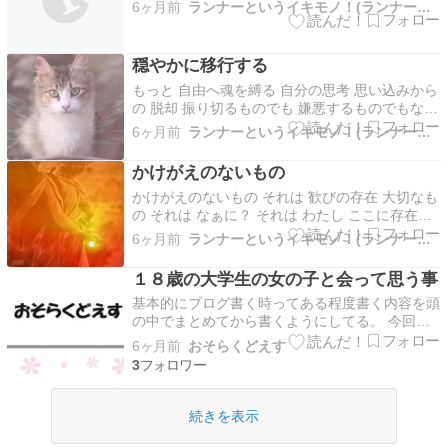
6ヶ月前
ランナーというイキモノ！(ランナーさんのいうことにゃ)
穏やかに移行する
もっと 自由へ魂を縛る 自分の思考 思い込みから
の 脱却 振り切るものでも 嫌悪するものでもない
その制約が これまでの 自分を 守り、生かしてく
6ヶ月前
ランナーというイキモノ！(ランナーさんのいうことにゃ)
れた それを超える時もう大丈夫だよと ゆっくり
と 溶けてゆく無理に引き剥がれない 傷つけない
かけがえのないもの
痛みなく やさしく それは 淡く 輝き…
かけがえのないもの それは 歓びの存在 大切なも
の それは なぁに？ それは わたし ここに存在す
る 唯一無二のもの いまを生きる わたしのこと
6ヶ月前
ランナーというイキモノ！(ランナーさんのいうことにゃ)
何の違和感もなく 自然に そう思える なんて 幸
せ
１８歳の大学生の女の子と会って思う事
基本的にブログ書く時ってある程度書く内容を頭
の中でまとめてから書くようにしてる。 今回の
話題はどうもまとまんなくてね・・・・ なので
6ヶ月前
おそらくどえす
日記みたいな感じで書こうと思います。 俺はブ
3
ログに書いてる通りだけど ・40代中盤男 ・既婚
者 になる。 そんでこの出会いはエッチ前提の出
会い。 ま…
続きを表示