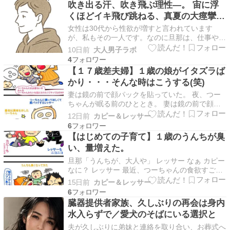
吹き出る汗、吹き飛ぶ理性―。 宙に浮
インのバルセロナへ行ってきました！ヨーロッ
くほどイキ飛び跳ねる、真夏の大痙攣エ
パ…
ビ反り不倫SEX。 水戸かな
女性は30代から性欲が増すと言われています
が、私もその一人です。なのに旦那は、仕事やフ
ットサルやらで全く相手をしてくれません。そし
10日前
大人男子ラボ
て、一人寂しくリビングで自分を慰める事が日課
4
となってしまいました。そんなある日、突然訪れ
【１７歳差夫婦】１歳の娘がイタズラば
た夫の部下に求められ私は、言葉では抵抗しつつ
かり・・・そんな時はこうする(笑)
も身体が彼を求めて…
妻は鏡の前で顔パックを貼っていた。 夜、つー
ちゃんが眠る前のひととき。 妻は鏡の前で顔パ
ックを貼っていた。 カピー この時間だけは、ち
12日前
カピー＆レッサー
ょっとだけ自分に戻れるんだ そう言って笑う妻
6
を、つーちゃんは不思議そうに見つめる。 そし
【はじめての子育て】１歳のうんちが臭
て次の瞬間、小さな手がパックをつまんだ。 カ
い、量増えた。
ピー こら、…
旦那「うんちが、大人や」 レッサー なぁ カピー
なに？ レッサー 最近、つーちゃんの食欲すごな
い？ カピー すごいね レッサー 離乳食、バクバ
15日前
カピー＆レッサー
ク食べるやん カピー おやつもね レッサー 見て
6
るだけで気持ちええわ カピー 『もっとちょうだ
臓器提供者家族、久しぶりの再会は身内
い！』って口開けるもんね レッサー 親と…
水入らずで／愛犬のそばにいる選択と
夫が久しぶりに弟妹と連絡を取り合い、お葬式へ