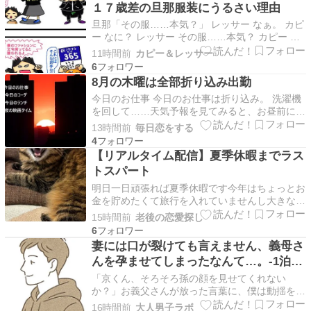
１７歳差の旦那服装にうるさい理由
玉の秩父に行ってきました レンタカーを借りよ
旦那「その服……本気？」 レッサー なぁ。 カピ
うと言ったんで…
ー なに？ レッサー その服……本気？ カピー か
わいいでしょ？ レッサー 工事現場のカラーコー
11時間前
カピー＆レッサー
ンが歩いてきたんか思た。 カピー 失礼すぎる！
6
レッサー なんで黄緑に水色合わせるねん。 カピ
8月の木曜は全部折り込み出勤
ー 元気出るから。 レッサー 見てる俺の…
今日のお仕事 今日のお仕事は折り込み。 洗濯機
を回して……天気予報を見てみると、お昼前に雨
が降るっぽい。 まあ、降る降る言っても降らな
13時間前
毎日恋をする
いってのがとーこエリアではあるのだけど。 そ
4
れでも、念のために部屋干しすることに。 さ
【リアルタイム配信】夏季休暇までラス
て、出勤てくてく。 外に出たら、傘がいらない
トスパート
くらいの霧雨を…
明日一日頑張れば夏季休暇です今年はちょっとお
金を貯めたくて旅行を入れていませんし大きなイ
ベントも計画していないです 相手がいないって
15時間前
老後の恋愛探し
のもあるけどｗｗ 実家に帰ってまた母親と子供
6
たちに貢いでくる予定くらいですね 仕事がちょ
妻には口が裂けても言えません、義母さ
っと忙しいのと資格勉強追い込みでブログが追い
んを孕ませてしまったなんて…。-1泊2
付いていなく１…
日の温泉旅行で、我を忘れて中出ししま
「京くん、そろそろ孫の顔を見せてくれない
くった僕。- 盛永いろは
か？」お義父さんが放った言葉に、僕は動揺を隠
せなかった。家族揃っての楽しい温泉旅行のはず
16時間前
大人男子ラボ