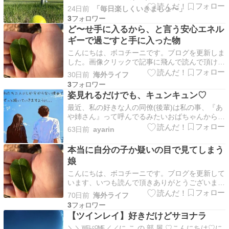
とお出かけする中での楽しいことランキング〜！
24日前
「毎日楽しくいきましょ〜」
（パチパチ👏👏👏）最近ゲイカップルっぽい要素
3
が薄まってるので、今日は休日に一緒に出かける
ど〜せ手に入るから、と言う安心エネル
楽しいことや場所を書いてみたいと思います！第
ギーで過ごすと手に入った物
5位 パ…
こんにちは、ボコチーニです。ブログを更新しま
した。画像クリックで記事に飛んで読んで頂ける
と幸いです、ありがとうございます。【引き寄せ
30日前
海外ライフ
実験中】ど〜せ手に入るから、と言う安心エネル
3
ギーで過ごすと手に入った物｜海外で3児を育て
姿見れるだけでも、キュンキュン♡
る限界ワンオペ母ちゃんの幸福講義こんにちは。
最近、私の好きな人の同僚(後輩)は私の事、『あ
９年ぶりに1…
や姉さん』って呼んでるみたいおばちゃんから聞
いて…びっくり笑でも、年下から、そんな風に言
63日前
ayarin
ってくれてなんか、嬉しい年下って、なんか可愛
いよなぁその同僚(後輩)は、人見知りみたいで…
本当に自分の子か疑いの目で見てしまう
そこが、残念人見知りじゃなかったら、話した
娘
り、挨拶した…
こんにちは、ボコチーニです。ブログを更新して
います、いつも読んで頂きありがとうございま
す。間違えて生まれた娘｜海外で3児を育てる限
70日前
海外ライフ
界ワンオペマミー日本の皆さんにとっても新生
3
活、 そしてオーストラリアにいる私にとって
【ツインレイ】好きだけどサヨナラ
も、新生活が始まり、何かと充実してきました。
＼＼ᵂᴱᴸᶜᴼᴹᴱ／／に こ の 部 屋 ♡こんにちは♡に
まず、新しい部署に…