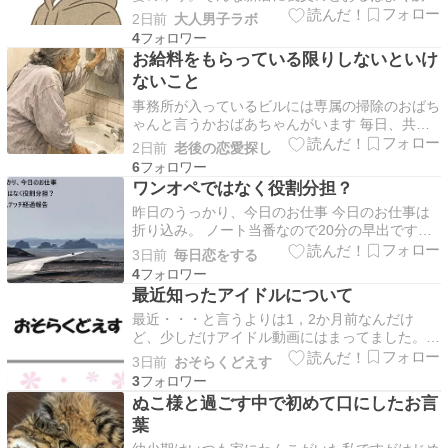
てきていた。息子夫婦思いの良き義父…それは表
2日前
大人男子ラボ
の顔で実は美人のゆりに忌まわしい欲望を抱いて
4
いたのだ。そして、ブレーキの効かなくなった義
お給料をもらっている限りしないといけ
父は仕事帰りのゆりを車で待ち伏せ、適当な口実
ないこと
を添えて家に連れ…
事務所が入っているビルには専属の掃除のおばち
ゃんと言うかおばあちゃんがいます 毎日、共用
の廊下とトイレを掃除しに回ってくれてます 会
2日前
老後の恋愛探し
って挨拶するとちょっと世間話がはじまり孫の話
6
が止まりません 耳が遠いので後ろから お疲れ様
ワンオペではなく役割分担？
ですー！とか言っても無視されますw 憎めない人
昨日のうっかり、今日のお仕事 今日のお仕事は
です ただ…
折り込み。 ノート当番なので20分の早出です。
こんな日の朝も、いつも通りに起き出して、いつ
3日前
毎日恋をする
も通りに7時5分までには身支度が終わった。 時
4
計を見て、しばし考える。 『そういえば、今日
最近知ったアイドルについて
の彼のシフトって何だ？』 4日だからミーティン
最近・・・と言うよりは1，2か月前なんだけ
グの日…
ど、少しだけアイドル動画にはまってました。
見てたのは ・FRUITS ZIPPER ・CANDY TUNE
3日前
おそらくどえす
・SWEET STEADY ・CUTIE STREET になる。
3
２，３年前にK-POPよく見てた。 （今は見てな
ぬこ様と過ごす中で初めて口にしたお言
い） ↓当時の…
葉