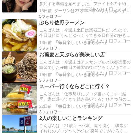
参列する準備を始めました。フライト✈️の予約を
始め「一緒に行ってくれないかな」と言ってくれ
15日前
ダーリンは27才年下アメリカン元ネイビー国際再婚
たのですが、今回はお断りすることにしました。
5
一番の理由は愛犬🐶のこと。怪我をしたばかりで
ぶらり佐野ラーメン
PTSD気味になっており、いまは側を離れるのが
こんばんは！今週末土日は楽器三昧だったので、
難しい状…
今日はヒロくんとゆっくりできる日自分の好きな
ことを楽しむのも大切だけど、パートナーとの時
18日前
「毎日楽しくいきましょ〜」
間も大切にしたいので、昨日お蕎麦を食べながら
3
「明日どこに行こうか〜」って話してたのです
お蕎麦と天ぷらが美味しい店
が、何も決まらず笑朝起きてベッドでゴロゴロし
こんばんは！今週末はアンサンブルと吹奏楽団の
ながら「千葉の房…
練習でした🎺昨日の練習の後にひろくん宅に泊ま
ったので、血圧の薬持ってなくて血圧高めで１日
19日前
「毎日楽しくいきましょ〜」
過ごしました夜は東京の西まで車で迎えに来てく
3
れたので、神奈川県の名物蕎麦店「味奈登庵」さ
スーパー行くならどこに行く？
んに行ってきました！満足度の高さでは千葉県発
こんばんは！仕事帰りにブログ書いてます（結
のサイゼリヤ神…
局、家に帰ってきて続き書いてる）ひとつ前のブ
ログでパートナーのひろくんと一緒に楽しめるこ
22日前
「毎日楽しくいきましょ〜」
とについて書きましたが第１位は「2人で行くス
3
ーパーでの買い物」です買い物しながら「何作
2人の楽しいことランキング
る〜？」とか「これ安い！」とか話しながらカゴ
こんばんは！21歳キャバ嬢、違う違う…49歳ゲ
に入れていき、途中…
イおじのブログ〜＼(^o^)／突然ですがひろくん