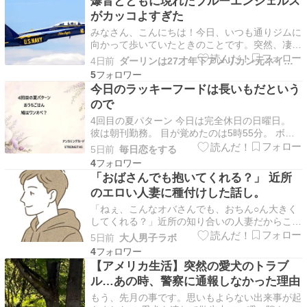
爆音とともに現れたブルーエンジェルス
助けたかったら、週末だけ俺のオンナにな
がカッコよすぎた
れ！！」自分さえ我慢すれ…
みなさん、こんにちは！今日、いつも通りジムに
向かって歩いていたときのことです。突然、凄ま
じい爆音が空から降ってきました。「えっ、何
4日前
ダーリンは27才年下アメリカン元ネイビー国際再婚
事！？」と思って思わず空を見上げたら……なん
5
と、アメリカ海軍のアクロバット飛行チーム
今日のラッキーフードは長いもだという
**「ブルーエンジェルス（Blue Angels）」**が飛
ので
んで…
4回目の夏パターン 今日は完全休日の日曜日。
彼は朝刊勤務。 目が覚めたのは5時55分。 ボケ
ボケしながら、朝の作業工程を考える。（大げ
5日前
毎日恋をする
さ） とりあえず、6時5分に洗濯機を回し始め
4
る。 もちろん（笑）、そのまま起きるのではな
「おばさんでも抱いてくれる？」 近所
く、お布団へ逆戻り。 本格的に動けるようにな
のエロい人妻に種付けした話し。
るまでゴロ…
「ねぇ、こんなオバさんでも、おちん○ん大きく
してくれる？」近所の知り合いの人妻だからこ
そ、微妙な距離感と心の葛藤がエロさを倍増させ
5日前
大人男子ラボ
る。何とも言えない妖艶さにハマったらもう誰も
4
戻れない！ 人気ブログランキング
【アメリカ生活】突然の愛犬のトラブ
ル…あの時、警察に通報しなかった理由
もう、先月の事です。思いもよらない出来事が起