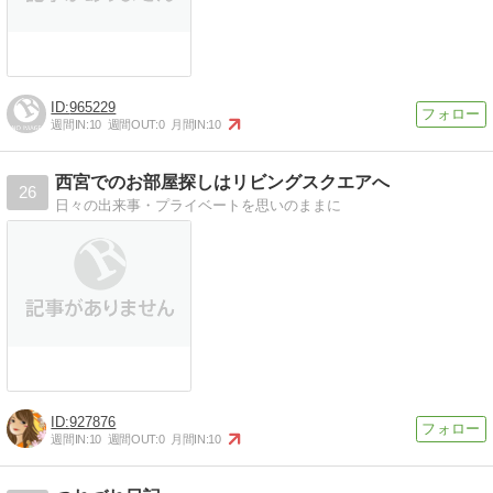
965229
週間IN:
10
週間OUT:
0
月間IN:
10
西宮でのお部屋探しはリビングスクエアへ
26
日々の出来事・プライベートを思いのままに
927876
週間IN:
10
週間OUT:
0
月間IN:
10