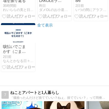
場を振り返る
LAKOLEラコ
8/6
レ『電動ネイ
35時間前
昨日
2日前
れいららの美と日常な秘密と記録と記憶
ダメOLのお小遣い日記
いつの間にアラフォー！？
ルケアS』甘
皮（8月分14
日目）
全て表示
咳払いでごま
かす（ごまか
せたのか？）
2日前
なんとかなる日々‥‥いろんなことがあるからこそ‥‥‥
ねことアパートと1人暮らし
7
「猫拾ったんだけど捨てていい？ねぇ、捨てていい？」って同僚が聞いてきたので「いやいやいやちょっと待ておまえ」って言ったら飼うことになった人のブログ。 ねこを飼…