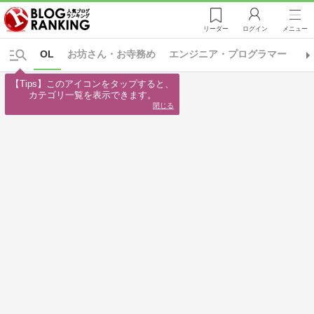
リーダー
ログイン
メニュー
OL
お坊さん・お寺務め
エンジニア・プログラマー
カ
【Tips】このアイコンをタップすると、

カテゴリ一覧を表示できます。
閉じる