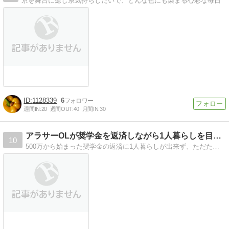
京を舞台に癒し系気持ちしだいで、どんな色にも染まる心彩な毎日
1128339
6
週間IN:
20
週間OUT:
40
月間IN:
30
アラサーOLが奨学金を返済しながら1人暮らしを目指す
10
500万から始まった奨学金の返済に1人暮らしが出来ず、ただただ返済し続ける日々。2017年の9月には1人暮らし出来るよう目指して奨学金を返していきます。