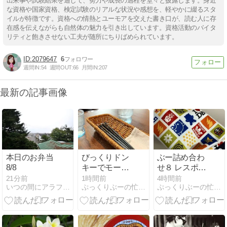
出来事や試験結果を通して、努力や成長の過程を堂々と披露します。身近
な資格や国家資格、検定試験のリアルな状況や感想を、軽やかに綴るスタ
イルが特徴です。資格への情熱とユーモアを交えた書き口が、読む人に存
在感を伝えながらも自然体の魅力を引き出しています。資格活動のバイタ
リティと飽きさせない工夫が随所にちりばめられています。
2079647
6
週間IN:
54
週間OUT:
66
月間IN:
207
最新の記事画像
本日のお弁当
びっくりドン
ぶー詰め合わ
8/8
キーでモーニ
せ８ レスポの
ング
ようなポーチ
21分前
1時間前
4時間前
いつの間にアラフォー！？
ぷっくりぶーの忙しい毎日
ぷっくりぶーの忙しい毎日