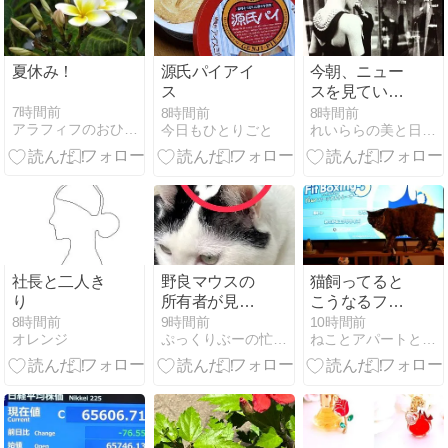
夏休み！
源氏パイアイ
今朝、ニュー
ス
スを見ていて
驚いた
7時間前
8時間前
8時間前
アラフィフのおひとりさまは今日も健在
今日もひとりごと
れいららの美と日常な秘密と記録と記憶
社長と二人き
野良マウスの
猫飼ってると
り
所有者が見つ
こうなるフィ
かった
ットボクシン
8時間前
9時間前
10時間前
オレンジ
ぷっくりぶーの忙しい毎日
ねことアパートと1人暮らし
グ(とら麦203)