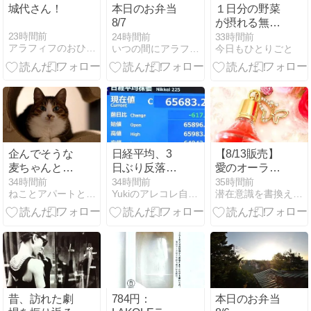
城代さん！
本日のお弁当
１日分の野菜
8/7
が摂れる無水
カレー
23時間前
24時間前
33時間前
アラフィフのおひとりさまは今日も健在
いつの間にアラフォー！？
今日もひとりごと
企んでそうな
日経平均、3
【8/13販売】
麦ちゃんとも
日ぶり反落…
愛のオーラで
のともしなそ
急騰の反動で
成就する ＝
34時間前
34時間前
35時間前
ねことアパートと1人暮らし
Yukiのアレコレ自分目線Diary
潜在意識を書換え理想の【私】になる魔法のメモリーオイル
うなとらやん
AI・半導体株
LOVEブレン
と(とら麦202)
に利益確定売
ド
り。
昔、訪れた劇
784円：
本日のお弁当