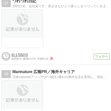
つれづれ日記
27
20代の女、会社員です。気ままなひとり暮らしをつづっていきます。
1705070
週間IN:
8
週間OUT:
8
月間IN:
16
Marinature 広報PR／海外キャリア
28
日経xwomanアンバサダー就任♪憧れの海外生活を実現し、現在は日本をベースに広報・PR＆美容・ファッションライターとして活動をしています♪海外生活や旅行、そしてファッション・コスメなど様々な情報を発信しています！