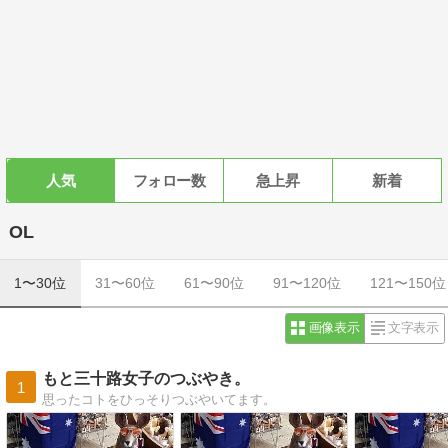
人気
フォロー数
急上昇
新着
OL
1〜30位
31〜60位
61〜90位
91〜120位
121〜150位
画像表示
文字表示
もと三十路女子のつぶやき。
1
思ったコトをひっそりつぶやいてます。