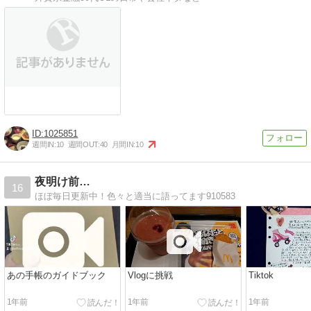
1025851
週間IN:
10
週間OUT:
40
月間IN:
10
夜明け前…
16
ほぼ毎日更新中！色々と適当に語ってます910583
あの手帳のガイドブック
Vlogに挑戦
Tiktok
1年前
1年前
1年前