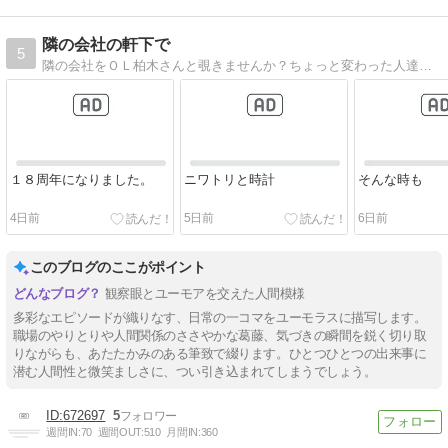
隣の会社の軒下で
5
隣の会社をＯＬ柏木さんと覗きませんか？ちょっと変わった人達の会社の日常を垣間見ませんか？
１８周年になりました。
ニワトリと時計
そんな時も
4日前
5日前
6日前
このブログのここがポイント
観察眼とユーモアを交えた人間模様
多彩なエピソードが織りなす、日常の一コマをユーモラスに描写します。
職場のやりとりや人間関係のささやかな葛藤、気づきの瞬間を鋭く切り取
りながらも、あたたかみのある筆致で綴ります。ひとつひとつの出来事に
潜む人間性と微笑ましさに、つい引き込まれてしまうでしょう。
672697
5
週間IN:
70
週間OUT:
510
月間IN:
360