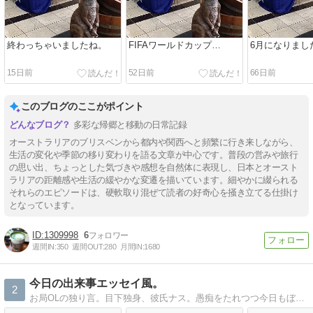
終わっちゃいましたね。
FIFAワールドカップ…
6月になりまし
15日前
52日前
66日前
このブログのここがポイント
多彩な帰郷と移動の日常記録
オーストラリアのブリスベンから都内や関西へと頻繁に行き来しながら、
生活の変化や季節の移り変わりを語る文章が中心です。普段の営みや旅行
の思い出、ちょっとした気づきや感想を自然体に表現し、日本とオースト
ラリアの距離感や生活の緩やかな変遷を描いています。細やかに綴られる
それらのエピソードは、硬軟取り混ぜて読者の好奇心を掻き立てる仕掛け
となっています。
1309998
6
週間IN:
350
週間OUT:
280
月間IN:
1680
今日の出来事エッセイ風。
2
お局OLの独り言。目下独身、彼氏ナス。愚痴をたれつつ今日もぼーっと生きてます。