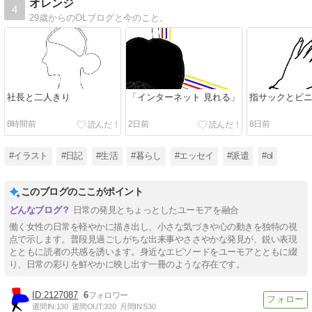
オレンジ
4
29歳からのOLブログと今のこと。
社長と二人きり
「インターネット 見れる」
指サックとビ
8時間前
2日前
8日前
#イラスト
#日記
#生活
#暮らし
#エッセイ
#派遣
#ol
このブログのここがポイント
日常の発見とちょっとしたユーモアを融合
働く女性の日常を軽やかに描き出し、小さな気づきや心の動きを独特の視
点で示します。普段見過ごしがちな出来事やささやかな発見が、鋭い表現
とともに読者の共感を誘います。身近なエピソードをユーモアとともに綴
り、日常の彩りを鮮やかに映し出す一冊のような存在です。
2127087
6
週間IN:
130
週間OUT:
320
月間IN:
530