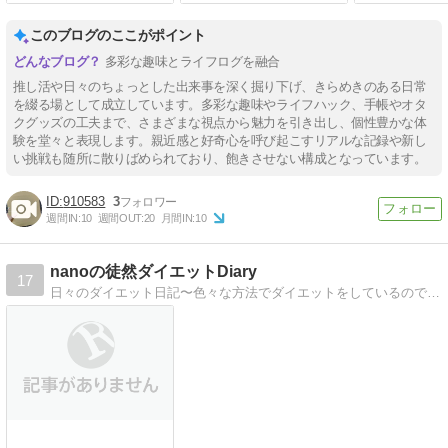
このブログのここがポイント
多彩な趣味とライフログを融合
推し活や日々のちょっとした出来事を深く掘り下げ、きらめきのある日常
を綴る場として成立しています。多彩な趣味やライフハック、手帳やオタ
クグッズの工夫まで、さまざまな視点から魅力を引き出し、個性豊かな体
験を堂々と表現します。親近感と好奇心を呼び起こすリアルな記録や新し
い挑戦も随所に散りばめられており、飽きさせない構成となっています。
910583
3
週間IN:
10
週間OUT:
20
月間IN:
10
nanoの徒然ダイエットDiary
17
日々のダイエット日記〜色々な方法でダイエットをしているので、その記録を残していきます！