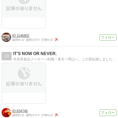
1146802
週間IN:
10
週間OUT:
0
月間IN:
10
IT'S NOW OR NEVER.
23
外資系食品メーカーへ転職！東京⇒岡山へ。この度結婚しました。海外再進出を目指す２８歳ＯＬです。
834746
週間IN:
10
週間OUT:
0
月間IN:
10