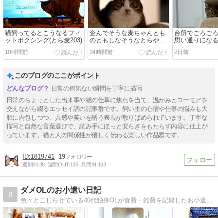
猫飼ってるとこうなるフィ
企んでそうな麦ちゃんとも
台所でごろご
ットボクシング(とら麦203)
のともしなそうなとらやん
思い通りにな
と(とら麦202)
いている麦ち
10時間前
34時間前
2日前
歯医者さんに行
編)(とら麦201)
このブログのここがポイント
日常の何気ない瞬間を丁寧に描写
日常のちょっとした出来事や猫の仕草に焦点を当て、温かみとユーモアを
交えながら綴るエッセイ調の記事群です。飼い主の心情や仕事の悩みも大
胆に内包しつつ、共感や笑いを誘う表現が散りばめられています。丁寧な
描写と自然な言葉選びで、読み手にほっと安らぎをもたらす内容に仕上が
っています。猫と人の関係性が優しく伝わる楽しい作品群です。
1819741
19
週間IN:
38
週間OUT:
135
月間IN:
163
ダメOLのお小遣い日記
8
色々とこじらせている40代独身OLが食費・雑費を記録したお小遣い帳です。