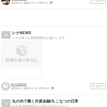
週間IN:
10
週間OUT:
0
月間IN:
20
レナNEWS
14
レナが様々な最新情報をお届けします。
1182022
週間IN:
10
週間OUT:
40
月間IN:
10
丸の内で働く外資金融OLこなつの日常
15
外資系金融30代OLの日常や会社ネタなど