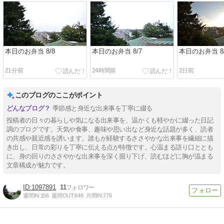
本日のお弁当 8/8
本日のお弁当 8/7
本日のお弁当 8/
21分前
24時間前
2日前
このブログのここがポイント
季節感と身近な出来事を丁寧に綴る
投稿者の日々の暮らしや気になる出来事を、温かくも軽やかに綴った日記
調のブログです。天気や食事、趣味や思い出など身近な話題が多く、読者
の共感や親近感を誘います。誰もが経験するささやかな出来事を繊細に描
き出し、日常の彩りを丁寧に伝える点が特徴です。心温まる語り口ととも
に、身の回りのささやかな出来事を深く掘り下げ、読むほどに胸が温まる
文章構成が魅力です。
1097891
11
週間IN:
156
週間OUT:
648
月間IN:
776