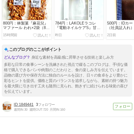
800円：林製菓『麻花兒』
784円：LAKOLEラコレ
500円：IDカ
マファール われ×2袋（8月
『電動ネイルケアS』甘皮
（社員証入れ）
分15日目）
（8月分14日目）
日目）
15時間前
昨日
2日前
このブログのここがポイント
身近な素材を高級感に昇華させる技術と楽しみ方
多彩な日常の食事シーンを洗練された視点で綴るこのブログは、手頃な価
格で購入できるパンや肉類のこだわりと、食の楽しみ方を伝えています。
品物の選び方や保存方法に独自のルールを設け、日々の食卓をより豊かに
彩るヒントを提供。価格と質のバランスを追求しながら、素材の持つ魅力
を最大限に引き出す工夫も随所に見られ、飽きずに続けられる味覚の喜び
を伝えています。
1849441
3
週間IN:
30
週間OUT:
720
月間IN:
160