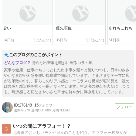
暑い
優先順位
あれもこれも
14日前
36日前
61日前
このブログのここがポイント
身近な出来事を軽妙に綴るコラム風
家事や健康、仕事のちょっとした出来事を飄々と綴りつつも、日常のささ
やかな喜びや困惑を鋭い観察眼で描写しています。さまざまなテーマに広
がる筆致の中に、暮らしのリアル感とユーモラスな視点が垣間見え、読め
ば共感と親近感を抱く一冊となっています。生活者の視点を大切にしつつ
も、時折感じる切なさや小さな幸せを鮮やかに浮き彫りにしています。
276148
15
週間IN:
270
週間OUT:
680
月間IN:
1240
いつの間にアラフォー！？
3
北海道のおいしいモノや日々のことを紹介。アラフォー独身女が日々感じたこと、読書日記なども載せています。