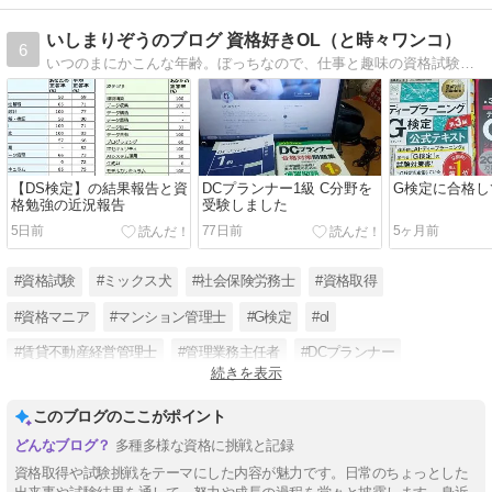
いしまりぞうのブログ 資格好きOL（と時々ワンコ）
6
いつのまにかこんな年齢。ぼっちなので、仕事と趣味の資格試験で1年が終わっていく。。。ハーフ犬（ビションフリーゼとポメラニアン）を飼ってます。
【DS検定】の結果報告と資
DCプランナー1級 C分野を
G検定に合格し
格勉強の近況報告
受験しました
5日前
77日前
5ヶ月前
#資格試験
#ミックス犬
#社会保険労務士
#資格取得
#資格マニア
#マンション管理士
#G検定
#ol
#賃貸不動産経営管理士
#管理業務主任者
#DCプランナー
続きを表示
#公認内部監査人_CIA
このブログのここがポイント
多種多様な資格に挑戦と記録
資格取得や試験挑戦をテーマにした内容が魅力です。日常のちょっとした