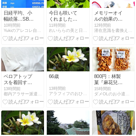
日経平均、小
今日も咲いて
メモリーオイ
幅続落…SBG
くれましたと
ルの効果の受
減益とレーザ
慣れて来た食
け取り方
10時間前
11時間前
12時間前
Yukiのアレコレ自分目線Diary
れいららの美と日常な秘密と記録と記憶
潜在意識を書換え理想の【私】になる魔法のメモリーオイル
ーテク失望売
生活
りが重荷に。
ベロアトップ
66歳
800円：林製
スを着回す！
菓『麻花兒』
デニムとアク
マファール わ
13時間前
13時間前
15時間前
アラフィフのおひとりさまは今日も健在
都内アラサー派遣OL 月2万の不労所得目指し奮闘中
ダメOLのお小遣い日記
セサリーで作
れ×2袋（8月
る大人上品ス
分15日目）
タイル