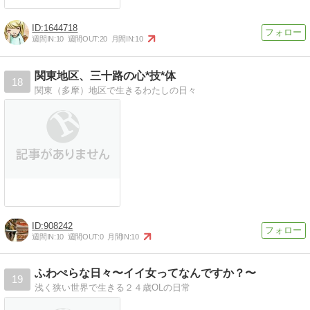
1644718
週間IN:
10
週間OUT:
20
月間IN:
10
関東地区、三十路の心*技*体
18
関東（多摩）地区で生きるわたしの日々
908242
週間IN:
10
週間OUT:
0
月間IN:
10
ふわぺらな日々〜イイ女ってなんですか？〜
19
浅く狭い世界で生きる２４歳OLの日常