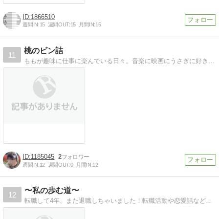
1866510
週間IN:
15
週間OUT:
15
月間IN:
15
桃のビン詰
11
ももが趣味に仕事に楽んでいる日々。音楽に映画にうさぎに好きなことがたくさん！福祉の仕事と充実の日々！
1185045
2
週間IN:
12
週間OUT:
0
月間IN:
12
〜私の歩む道〜
12
転職して4年、また退職しちゃいました！転職活動や恋愛話など、日々の情報配信中！基本は日記です。カテゴリ移動考え中。