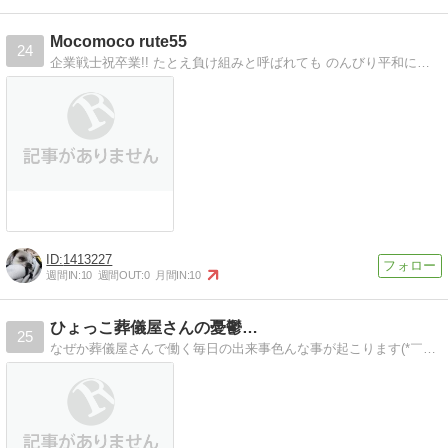
Mocomoco rute55
24
企業戦士祝卒業!! たとえ負け組みと呼ばれても のんびり平和にすごしたい!!
1413227
週間IN:
10
週間OUT:
0
月間IN:
10
ひょっこ葬儀屋さんの憂鬱…
25
なぜか葬儀屋さんで働く毎日の出来事色んな事が起こります(*￣m￣)プッ