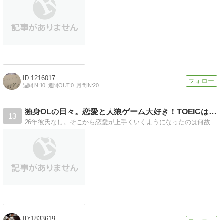
1216017
週間IN:
10
週間OUT:
0
月間IN:
20
独身OLの日々。恋愛と人狼ゲーム大好き！TOEICは860点
13
26年彼氏なし。そこから恋愛が上手くいくようになったのは何故…？数々の友達の恋愛相談にも乗ってきた私の恋愛分析や、日々思うこと。
1833619