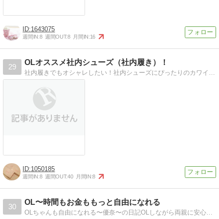
1643075
週間IN:
8
週間OUT:
8
月間IN:
16
OLオススメ社内シューズ（社内履き）！
29
社内履きでもオシャレしたい！社内シューズにぴったりのカワイイ靴だけ集めてみました！
1050185
週間IN:
8
週間OUT:
40
月間IN:
8
OL〜時間もお金ももっと自由になれる
30
OLちゃんも自由になれる〜優奈〜の日記OLしながら両親に安心を。生活にもっとゆとりを。