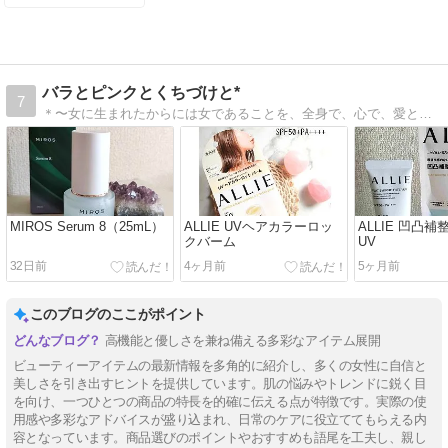
バラとピンクとくちづけと*
7
＊〜女に生まれたからには女であることを、全身で、心で、愛とハッピーを感じる〜＊スピリチュアルとキラリ女子ブログです。
MIROS Serum 8（25mL）
ALLIE UVヘアカラーロッ
ALLIE 凹凸
クバーム
UV
32日前
4ヶ月前
5ヶ月前
このブログのここがポイント
高機能と優しさを兼ね備える多彩なアイテム展開
ビューティーアイテムの最新情報を多角的に紹介し、多くの女性に自信と
美しさを引き出すヒントを提供しています。肌の悩みやトレンドに鋭く目
を向け、一つひとつの商品の特長を的確に伝える点が特徴です。実際の使
用感や多彩なアドバイスが盛り込まれ、日常のケアに役立ててもらえる内
容となっています。商品選びのポイントやおすすめも語尾を工夫し、親し