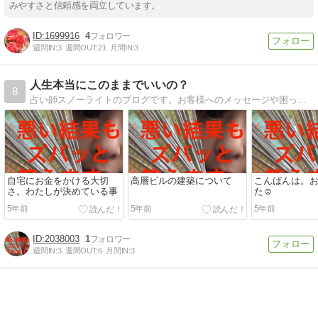
みやすさと信頼感を両立しています。
1699916
4
週間IN:
3
週間OUT:
21
月間IN:
3
人生本当にこのままでいいの？
8
占い師スノーライトのブログです。お客様へのメッセージや困っている方のためにブログ毎日更新中です。
自宅にお金をかける大切
高層ビルの建築について
こんばんは。
さ。わたしが決めている事
た☺️
5年前
5年前
5年前
2038003
1
週間IN:
3
週間OUT:
6
月間IN:
3