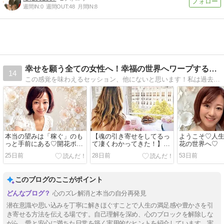
週間IN:
0
週間OUT:
48
月間IN:
8
幸せを願う全ての女性へ！幸福の世界へワープする〜奇跡の解…
14
この感覚を味わえるセッション、他にないと思います！私は過去、セミナーや占い、セッションジプシーで、本当にたくさんの物を受けて来ましたが、LOVABLEほどに至…
本当の望みは「稼ぐ」のも
【魂の引き寄せをしてるっ
ようこそ♡人
っと手前にある♡開花ポイ
て凄くわかってきた！】開
花の世界へ♡
ント！
花ストーリー♡
25日前
28日前
53日前
このブログのここがポイント
心のズレ解消と本当の自分再発見
潜在意識や思い込みを丁寧に解きほぐすことで人生の満足感や豊かさを引
き寄せる方法を伝える場です。自己理解を深め、心のブロックを解除しな
がら、愛と安心に満ちた日常を築く実用的なヒントを紹介しています。実