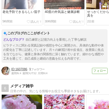
老化予防できるらしい茄子
40度の外気温と健康診断
せっかくだか
真を
5時間前
30時間前
2日前
このブログのここがポイント
自己練習と記憶力向上を重視した丁寧な解説
ピラティスに関わる実践記録や感想を中心に展開され、具体的な動作や体
の変化を丁寧に記述しています。月々の練習計画や反省点、改善策に焦点
を当てながら、健康と身体の関係性に深く触れています。細やかな感想や
工夫を通じて、自己成長と継続の意義を伝える内容です。
1607086
1
週間IN:
4
週間OUT:
52
月間IN:
4
メディア雑学
6
日常の中の、気になる情報やお役立ち季節ネタをお届けします。