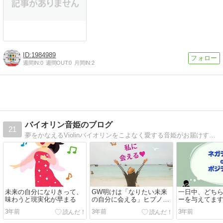
1984989
週間IN:
0
週間OUT:
0
月間IN:
2
バイオリン音姫のブログ
21
夢をかなえるViolinバイオリンをこよなく愛する音姫がお届けする「目からウロコ」のお話
未来の自分になりきって、
GW明けは「なりたい未来
一日中、どち
味わうと現実化が早まる
の自分に会える」ヒプノセ
ーを与えてま
ラピー✨キャンペーン❗
3年前
3年前
3年前