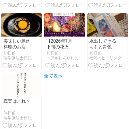
美味しい鳥肉
【2026年7月
水出しできる
料理のお店へ
下旬の花火大
ももと青色の
💡
会観覧もまだ
バタフライピ
13日前
19日前
19日前
理学療法士日記
トアルしんりしの徒然日記
福岡のヒーリングサロンLacachette（ラカシェット）
間に合
ー
う！？】トア
ルのおすすめ
『花火大会
全て表示
（2026年7
月）』7選＆
周辺宿泊情報
をご紹介♪
真実はこれ？
24日前
理学療法士日記