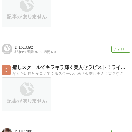
1610892
週間IN:
8
週間OUT:
0
月間IN:
8
癒しスクールでキラキラ輝く美人セラピスト！ライズ札幌
3
なりたい自分が見えてくるスクール。めざせ癒し美人！大切なご家族や自分自身のために。看護師セラピスト講師が貴方の夢をカタチにします！
1877961