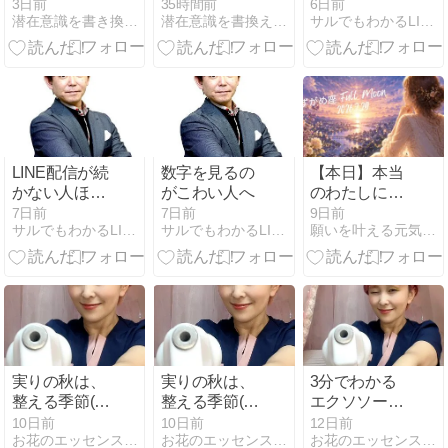
目は中心のエ
メモリーオイ
ごし方
3日前
35時間前
6日前
潜在意識を書き換えて、楽に豊かな自分になれる3つの法則
潜在意識を書換え理想の【私】になる魔法のメモリーオイル
サルでもわかるLINE@カフェ〜ネットラジオ番組 連動ブログ
ネルギー！
ルを販売しま
す♪
LINE配信が続
数字を見るの
【本日】本当
かない人ほ
がこわい人へ
のわたしに還
ど、毎回考え
る時。魂の使
7日前
7日前
9日前
サルでもわかるLINE@カフェ〜ネットラジオ番組 連動ブログ
サルでもわかるLINE@カフェ〜ネットラジオ番組 連動ブログ
願いを叶える元気のパワー momoと魔法のランプ
すぎています
命が動き出
す・・・みず
がめ座満月。
実りの秋は、
実りの秋は、
3分でわかる
整える季節(エ
整える季節(エ
エクソソーム
クソソーム増
クソソーム増
の話③
10日前
10日前
12日前
お花のエッセンスで心とカラダをHappyに
お花のエッセンスで心とカラダをHappyに
お花のエッセンスで心とカラダをHappyに
量)
量)