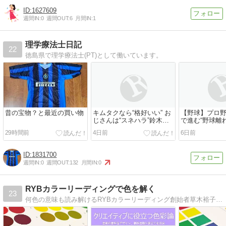
1627609
週間IN:
0
週間OUT:
6
月間IN:
1
理学療法士日記
22
徳島県で理学療法士(PT)として働いています。
昔の宝物？と最近の買い物
キムタクなら“格好いい” お
【野球】プロ
じさんは“スネハラ”鈴木お
で進む“野球離れ
さむが「猛暑のハーフパン
球人口は20年
29時間前
4日前
6日前
ツ問題」に感じる不条理
の実施率は過
「蝶は愛され、蛾は嫌われ
る」
1831700
週間IN:
0
週間OUT:
132
月間IN:
0
RYBカラーリーディングで色を解く
23
何色の意味も読み解けるRYBカラーリーディング創始者草木裕子のブログです。