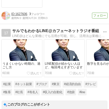
1627606
3
週間IN:
0
週間OUT:
24
月間IN:
3
サルでもわかるLINE@カフェ〜ネットラジオ番組 連動ブログ
17
LINE@はどんな業種にでも活用が可能。但し、活用法は業種によって変わってきます。店舗型ビジネス、コーチ・コンサル・セラピストの方が成果を出される秘訣は？
うまくいかない時期の、過
LINE配信が続かない人ほ
数字を見るの
ごし方
ど、毎回考えすぎています
6日前
7日前
7日前
#起業
#ネット副業
#ブログ
#東京
#経済的自由
#テレビ
#集客
#社長
#有名人
#収入の自動化
#池袋
#line
このブログのここがポイント