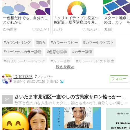
一色相だけでも、自分のこ
「クリエイティブに役立つ
スタート地点
とがわかる
色彩論」夏季講座は今月開
のは、カラー
講です
26時間前
2日前
3日前
#カウンセリング
#悩み
#カラーセラピー
#カラーセラピスト
#パーソナルカラー診断
#色彩心理学
#カラー講座
#RYBカラーリーディング
#カラー資格
#カラーセラピスト養成
続きを表示
#カラーカウンセリング
#色の意味
1977326
7
週間IN:
0
週間OUT:
130
月間IN:
0
さいたま市見沼区〜癒やしの古民家サロン輪っか〜堀江和歌子
24
数字と色の力を人生のミカタに。誰とも比べずに自分らしい楽しい人生を歩みたい方のための後押しサロン。決めたはいいけれど、誰かに確認したい方のお１人様限定サロン。