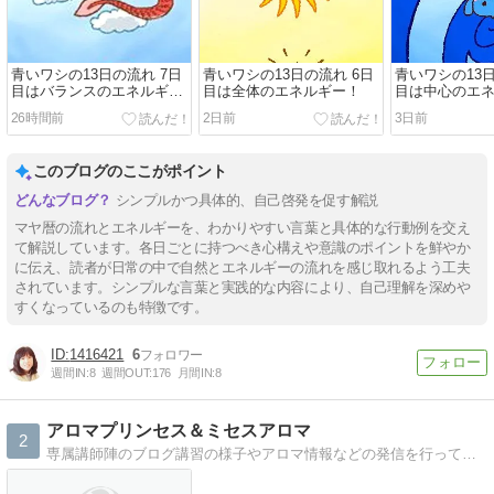
青いワシの13日の流れ 7日
青いワシの13日の流れ 6日
青いワシの13日
目はバランスのエネルギ
目は全体のエネルギー！
目は中心のエ
ー！
26時間前
2日前
3日前
このブログのここがポイント
シンプルかつ具体的、自己啓発を促す解説
マヤ暦の流れとエネルギーを、わかりやすい言葉と具体的な行動例を交え
て解説しています。各日ごとに持つべき心構えや意識のポイントを鮮やか
に伝え、読者が日常の中で自然とエネルギーの流れを感じ取れるよう工夫
されています。シンプルな言葉と実践的な内容により、自己理解を深めや
すくなっているのも特徴です。
1416421
6
週間IN:
8
週間OUT:
176
月間IN:
8
アロマプリンセス＆ミセスアロマ
2
専属講師陣のブログ講習の様子やアロマ情報などの発信を行っていきます