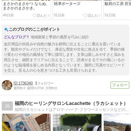
まさかのまさかつ ならぬ、
焼津ポーターズ
駿府の工房 匠
まさかのまさかき。
49日前
51日前
51日前
このブログのここがポイント
地域散策と季節の風景を巧みに紹介
金沢周辺の街並みや自然の魅力を鮮明に伝えることに重点を置いていま
す。観光やグルメだけでなく、身近な歴史や文化に焦点を当て、季節の移
り変わりや地元の風情を丁寧に描写します。文章は親しみやすさと深みを
両立させ、細部までリアルに伝えることで、読者がまるでその場にいるか
のような臨場感を楽しめる内容となっています。随所に写真やエピソード
を交え、見る人の心を惹きつける工夫も見受けられます。
1736340
1
週間IN:
0
週間OUT:
56
月間IN:
0
福岡のヒーリングサロンLacachette（ラカシェット）
26
福岡のラカシェットはアロマ･ハーブ･フラワーエッセンスなどの植物療法を学んだりヒーリングサロンとして各種セションをご提供しています。