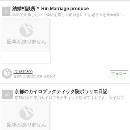
結婚相談所＊ Rin Marriage produce
9
本気で結婚したい！婚活を楽しく前向きに！と思う方を全面的にサポートします!!婚活を通してご自身がより魅力的に変わっていくことを実感して頂けると確信しています
1672300
週間IN:
2
週間OUT:
8
月間IN:
4
京都のカイロプラクティック院ポワリエ日記
10
京都の女性専用カイロプラクティック院ポワリエです。カイロプラクティックのホントについて分かりやすく面白くお伝えします