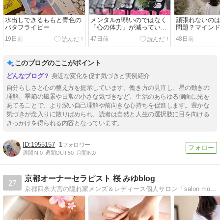
水出しできるももと青色の
メンタルが弱いのではなく
頑張れないの
バタフライピー
「心の体力」が減っていた
問題？マイン
だけ
19日前
47日前
48日前
このブログのここがポイント
身近な変化を促す気づきと実例紹介
自分らしさと心の整え方を提示しています。働き方の見直し、星の動きの
理解、季節の風景や日常の小さな気づきなど、生活のあらゆる側面に光を
あてることで、より深い自己理解や前向きな心持ちを促進します。豊かな
気づきが念入りに散りばめられ、読者は自然と人生の選択肢に目を向ける
きっかけを得られる内容となっています。
1955157
1
週間IN:
0
週間OUT:
50
月間IN:
0
京都オーナーセラピスト 桜 みゆblog
27
京都四条大宮の隠れ家メンズ＆レディース個人サロン「salon mofu」のオーナーセラピストブログ。身体がゆっくり脱力できるような柔らかいストレッチや人の暖かみを感じる全身を包み込むようなオイルトリートメントを研究中♪