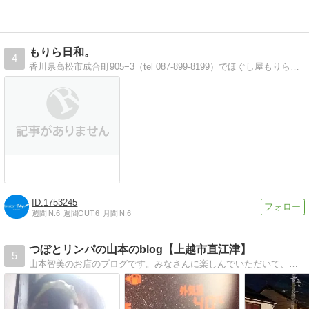
もりら日和。
4
香川県高松市成合町905−3（tel 087-899-8199）でほぐし屋もりらを経営するスタッフがお店のこと、身近なことにそっと触れるブログです。
1753245
週間IN:
6
週間OUT:
6
月間IN:
6
つぼとリンパの山本のblog【上越市直江津】
5
山本智美のお店のブログです。みなさんに楽しんでいただいて、ほっとするような、肩の力が抜けるブログにしたいです