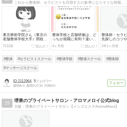
これから整体師、セラピストを目指す人の参考になりそうな情報を載せていきます主に、「就職先として見たサロン」の情報や「技術と知識を学ぶ場としての整体学校」の情報を載せていきます
東京療術学院さん（東京の
整体学校と店舗研修は、ど
整体師・セラ
老舗整体学校大手）閉校・
っちが就職に有利？違いと
先探しのコツ
閉鎖の知らせを受けて元整
失敗しない整体学校の選び
72日前
4ヶ月前
1年1ヶ月前
体学校講師として思うこと
方【現場目線で解説】
#整体
#セラピストスクール
#整体学校
#整体スクール
#整体師
#マッサージスクール
2112964
5
週間IN:
0
週間OUT:
30
月間IN:
0
堺東のプライベートサロン・アロマメロイ公式blog
29
大阪・堺東のプライベートサロン【メンズエステAromaMeroi】