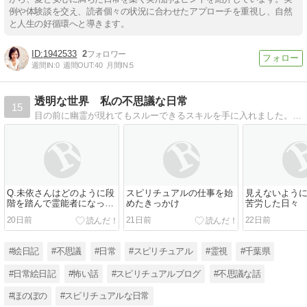
例や体験談を交え、読者個々の状況に合わせたアプローチを重視し、自然
と人生の好循環へと導きます。
1942533
2
週間IN:
0
週間OUT:
40
月間IN:
5
透明な世界 私の不思議な日常
15
目の前に幽霊が現れてもスルーできるスキルを手に入れました。そんな話、人には言えないので、正直に綴れる居場所をここに作りました。「いいね」代わりにランキングバナーを押していただけると喜びます
Q.未依さんはどのように段
スピリチュアルの仕事を始
見えないよう
階を踏んで霊能者になった
めたきっかけ
苦労した日々
のですか？
20日前
21日前
22日前
#絵日記
#不思議
#日常
#スピリチュアル
#霊視
#千葉県
#日常絵日記
#怖い話
#スピリチュアルブログ
#不思議な話
#ほのぼの
#スピリチュアルな日常