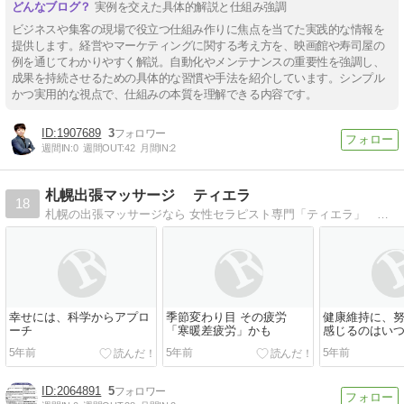
実例を交えた具体的解説と仕組み強調
ビジネスや集客の現場で役立つ仕組み作りに焦点を当てた実践的な情報を
提供します。経営やマーケティングに関する考え方を、映画館や寿司屋の
例を通じてわかりやすく解説。自動化やメンテナンスの重要性を強調し、
成果を持続させるための具体的な習慣や手法を紹介しています。シンプル
かつ実用的な視点で、仕組みの本質を理解できる内容です。
1907689
3
週間IN:
0
週間OUT:
42
月間IN:
2
札幌出張マッサージ ティエラ
18
札幌の出張マッサージなら 女性セラピスト専門「ティエラ」 心をこめた施術で最上級のやすらぎと癒しをご提供いたします。
幸せには、科学からアプロ
季節変わり目 その疲労
健康維持に、
ーチ
「寒暖差疲労」かも
感じるのはい
5年前
5年前
5年前
2064891
5