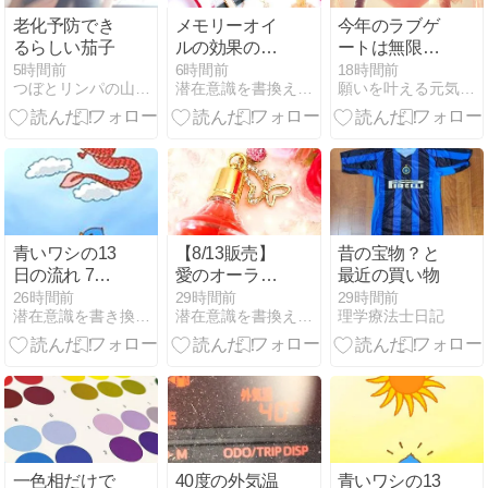
老化予防でき
メモリーオイ
今年のラブゲ
るらしい茄子
ルの効果の受
ートは無限大
け取り方
の可能性が開
5時間前
6時間前
18時間前
つぼとリンパの山本のblog【上越市直江津】
潜在意識を書換え理想の【私】になる魔法のメモリーオイル
願いを叶える元気のパワー momoと魔法のランプ
く８８８ ～ラ
ブラブヒーリ
ングの日～
青いワシの13
【8/13販売】
昔の宝物？と
日の流れ 7日
愛のオーラで
最近の買い物
目はバランス
成就する ＝
26時間前
29時間前
29時間前
潜在意識を書き換えて、楽に豊かな自分になれる3つの法則
潜在意識を書換え理想の【私】になる魔法のメモリーオイル
理学療法士日記
のエネルギ
LOVEブレン
ー！
ド
一色相だけで
40度の外気温
青いワシの13