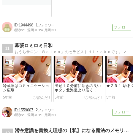
1944498
1
週間IN:
1
週間OUT:
4
月間IN:
1
幕張ロミロミ日和
11
おうちサロン「Ｗａｌｅａ」のセラピストＨｉｒｏｋａです。ママ活動・料理・家族のこと・・感じるままに綴ってます！
冷蔵庫はコミュニケーショ
出勤１０分前に活きの良い
★２９１ ゆる
ン広場
ホタテ北海道より届く！
5年前
5年前
5年前
1559607
2
週間IN:
1
週間OUT:
1
月間IN:
1
潜在意識を書換え理想の【私】になる魔法のメモリーオイル