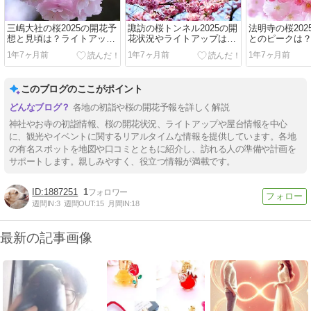
三嶋大社の桜2025の開花予
諏訪の桜トンネル2025の開
法明寺の桜20
想と見頃は？ライトアップ
花状況やライトアップは？
とのピークは
と口コミも調査
屋台とトイレも調査！
き方も調査！
1年7ヶ月前
1年7ヶ月前
1年7ヶ月前
このブログのここがポイント
各地の初詣や桜の開花予報を詳しく解説
神社やお寺の初詣情報、桜の開花状況、ライトアップや屋台情報を中心
に、観光やイベントに関するリアルタイムな情報を提供しています。各地
の有名スポットを地図や口コミとともに紹介し、訪れる人の準備や計画を
サポートします。親しみやすく、役立つ情報が満載です。
1887251
1
週間IN:
3
週間OUT:
15
月間IN:
18
最新の記事画像