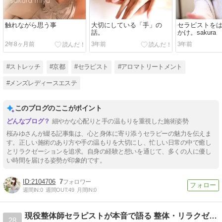
触れながら思う事
大切にしている「手」の
セラピストを
話。
かけ。sakura
2年8ヶ月前
3年前
3年前
#ストレッチ
#京都
#セラピスト
#アロマトリートメント
#メンズレディースエステ
このブログのここがポイント
細やかな心配りと手の温もりを重視した施術姿勢
桜みゆさんが綴る記事集は、心と身体に寄り添うセラピーの魅力を伝えま
す。正しい施術のあり方や手の温もりを大切にし、忙しい日常の中で癒し
とリラクゼーションを追求。自身の経験と想いを通じて、多くの人に優し
い時間を届ける姿勢が印象的です。
2104706
7
週間IN:
0
週間OUT:
49
月間IN:
0
現役整体師セラピストが本音で語る 整体・リラクゼーション業界
28