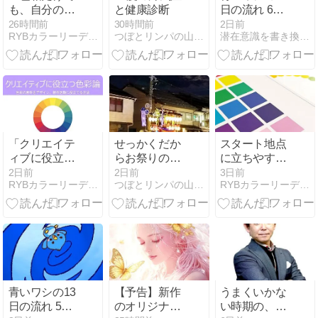
も、自分のこ
と健康診断
日の流れ 6日
とがわかる
目は全体のエ
26時間前
30時間前
2日前
RYBカラーリーディングで色を解く
つぼとリンパの山本のblog【上越市直江津】
潜在意識を書き換えて、楽に豊かな自分になれる3つの法則
ネルギー！
「クリエイテ
せっかくだか
スタート地点
ィブに役立つ
らお祭りの写
に立ちやすい
色彩論」夏季
真を
のは、カラー
2日前
2日前
3日前
RYBカラーリーディングで色を解く
つぼとリンパの山本のblog【上越市直江津】
RYBカラーリーディングで色を解く
講座は今月開
を使うから
講です
青いワシの13
【予告】新作
うまくいかな
日の流れ 5日
のオリジナル
い時期の、過