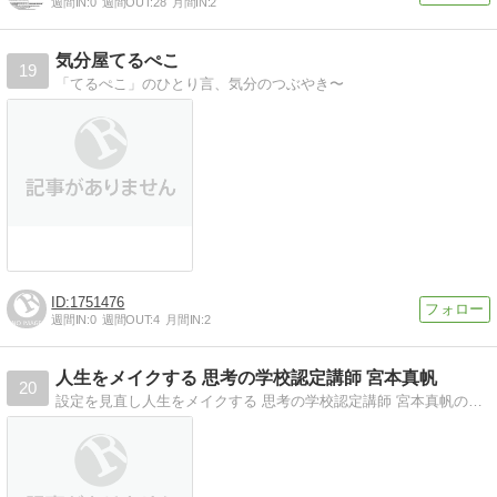
週間IN:
0
週間OUT:
28
月間IN:
2
気分屋てるぺこ
19
「てるぺこ」のひとり言、気分のつぶやき〜
1751476
週間IN:
0
週間OUT:
4
月間IN:
2
人生をメイクする 思考の学校認定講師 宮本真帆
20
設定を見直し人生をメイクする 思考の学校認定講師 宮本真帆のブログ