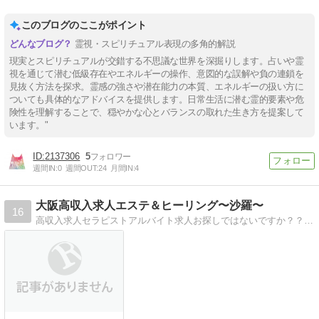
このブログのここがポイント
霊視・スピリチュアル表現の多角的解説
現実とスピリチュアルが交錯する不思議な世界を深掘りします。占いや霊
視を通じて潜む低級存在やエネルギーの操作、意図的な誤解や負の連鎖を
見抜く方法を探求。霊感の強さや潜在能力の本質、エネルギーの扱い方に
ついても具体的なアドバイスを提供します。日常生活に潜む霊的要素や危
険性を理解することで、穏やかな心とバランスの取れた生き方を提案して
います。"
2137306
5
週間IN:
0
週間OUT:
24
月間IN:
4
大阪高収入求人エステ＆ヒーリング〜沙羅〜
16
高収入求人セラピストアルバイト求人お探しではないですか？？ソフトサービスのお仕事を？？高収入エステ求人！！