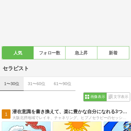
人気
フォロー数
急上昇
新着
セラピスト
1〜30位
31〜60位
61〜90位
画像表示
文字表示
潜在意識を書き換えて、楽に豊かな自分になれる3つの法則
1
大阪北摂地域でレイキ、チャネリング、ヒプノセラピーのセッションをしています。