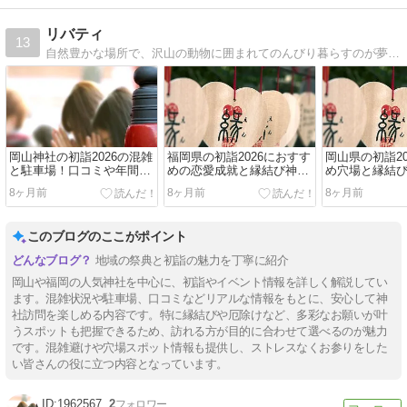
リバティ
13
自然豊かな場所で、沢山の動物に囲まれてのんびり暮らすのが夢です。
岡山神社の初詣2026の混雑
福岡県の初詣2026におすす
岡山県の初詣2
と駐車場！口コミや年間イ
めの恋愛成就と縁結び神社
め穴場と縁結
ベントも調査！
3選
ット神社4選
8ヶ月前
8ヶ月前
8ヶ月前
このブログのここがポイント
地域の祭典と初詣の魅力を丁寧に紹介
岡山や福岡の人気神社を中心に、初詣やイベント情報を詳しく解説してい
ます。混雑状況や駐車場、口コミなどリアルな情報をもとに、安心して神
社訪問を楽しめる内容です。特に縁結びや厄除けなど、多彩なお願いが叶
うスポットも把握できるため、訪れる方が目的に合わせて選べるのが魅力
です。混雑避けや穴場スポット情報も提供し、ストレスなくお参りをした
い皆さんの役に立つ内容となっています。
1962567
2