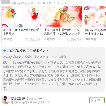
12
願いを叶えるメモリーオイルセラピスト
メモリーオイルの効果の受
【8/13販売】愛のオーラで
願いを叶える
け取り方
成就する ＝LOVEブレンド
ーオイルとは
6時間前
29時間前
30時間前
このブログのここがポイント
恋愛心理とスピリチュアル融合
愛されるための実践的な知恵とスピリチュアルな視点を融合させた内容が
特徴です。自己完結しない伝え方や、依存を避けながら魅力を高める方法
が明快に解説されており、読むだけで心理的な新発見と心の軽さを体感で
きます。スピリチュアル的要素も巧みに取り入れ、感情のコントロールと
真の愛への理解を深める指南書のような役割を果たしています。感情の機
微に鋭く触れ、人生のパートナーシップを円滑に進める秘訣を伝授しま
【Tips】気になるブログをフォロー。

登録不要。更新を逃さずキャッチ！
す。
閉じる
862839
3
週間IN:
0
週間OUT:
140
月間IN:
14