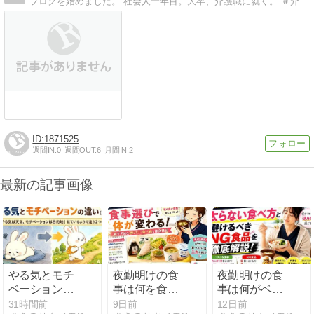
ブログを始めました。 社会人一年目。大卒、介護職に就く。 ＃介護 ＃資格 ＃社会福祉士受験奮闘記 ＃歯列矯正 ＃カメラ
1871525
週間IN:
0
週間OUT:
6
月間IN:
2
最新の記事画像
やる気とモチ
夜勤明けの食
夜勤明けの食
ベーションの
事は何を食べ
事は何がベス
違いとは？
る？コンビニ
ト？太らない
31時間前
9日前
12日前