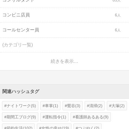
コンビニ店員
6
コールセンター員
6
(カテゴリ一覧)
続きを表示…
関連ハッシュタグ
ナイトワーク(5)
車掌(1)
鶯谷(3)
清掃(2)
大塚(2)
期間工ブログ(9)
運転指令(1)
看護師あるある(9)
節約生活(102)
女性の幸せ(19)
つぶやく(2)