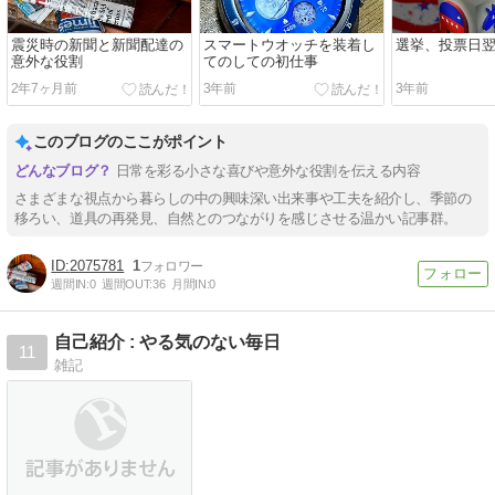
震災時の新聞と新聞配達の
スマートウオッチを装着し
選挙、投票日
意外な役割
てのしての初仕事
2年7ヶ月前
3年前
3年前
このブログのここがポイント
日常を彩る小さな喜びや意外な役割を伝える内容
さまざまな視点から暮らしの中の興味深い出来事や工夫を紹介し、季節の
移ろい、道具の再発見、自然とのつながりを感じさせる温かい記事群。
2075781
1
週間IN:
0
週間OUT:
36
月間IN:
0
自己紹介 : やる気のない毎日
11
雑記