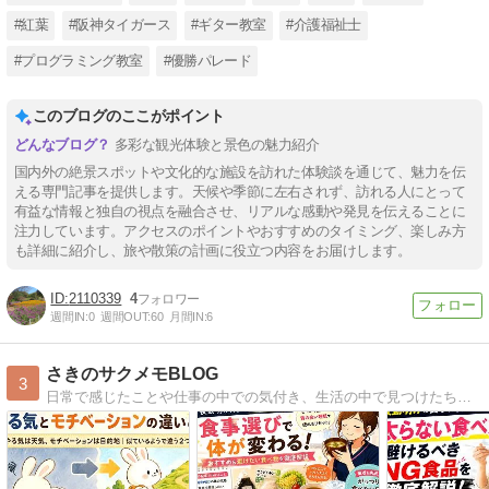
#紅葉
#阪神タイガース
#ギター教室
#介護福祉士
#プログラミング教室
#優勝パレード
このブログのここがポイント
多彩な観光体験と景色の魅力紹介
国内外の絶景スポットや文化的な施設を訪れた体験談を通じて、魅力を伝
える専門記事を提供します。天候や季節に左右されず、訪れる人にとって
有益な情報と独自の視点を融合させ、リアルな感動や発見を伝えることに
注力しています。アクセスのポイントやおすすめのタイミング、楽しみ方
も詳細に紹介し、旅や散策の計画に役立つ内容をお届けします。
2110339
4
週間IN:
0
週間OUT:
60
月間IN:
6
さきのサクメモBLOG
3
日常で感じたことや仕事の中での気付き、生活の中で見つけたちょっとした雑学などをゆるっと紹介していきます。特別な知識があるわけではないのですが、誰かの「あるある」や「へぇー」に繋がるような内容を目指していきます。