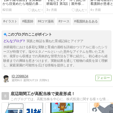
【鼻中隔弯曲症】全身麻酔
【塩とエタノールで挑む水
鼻中隔弯曲症
から目覚めたら地獄の鼻ガ
耕栽培】第3話｜屋外移行
看護師が患者
ーゼ生活だった｜看護師の
でしおれたアイコは復活す
たリアルな流
82日前
3ヶ月前
4ヶ月前
リアル体験談
るのか？
まで】
#イラスト
#看護師
#4コマ漫画
#ナース
#看護師あるある
このブログのここがポイント
実践と検証を重ねた育成記録とアイデア
水耕栽培における多彩な実験と育成の過程を詳細かつリアルに追ったシリ
ーズが特徴です。塩やエタノールといった意外なアイテムを用いた工夫
や、発芽から収穫までの具体的な管理方法を丁寧に紹介し、初心者から経
験者までの興味を惹きつけます。実験結果を通じて植物の成長を深く理解
し、家庭菜園の可能性を広げる情報を提供します。
2098634
週間IN:
0
週間OUT:
19
月間IN:
1
底辺期間工が高配当株で資産形成！
8
このブログでは、高配当株を中心に、株式投資に関する様々な情報を提供しています。このブログで投資の知識を深め、安定的な配当収入を得るためのヒントを探してみてください。