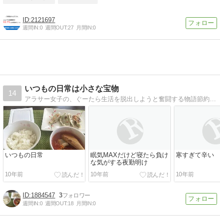
2121697
週間IN:
0
週間OUT:
27
月間IN:
0
いつもの日常は小さな宝物
14
アラサー女子の、ぐーたら生活を脱出しようと奮闘する物語節約や料理で日々に潤いをがモットー
いつもの日常
眠気MAXだけど寝たら負け
寒すぎて辛い
な気がする夜勤明け
10年前
10年前
10年前
1884547
3
週間IN:
0
週間OUT:
18
月間IN:
0