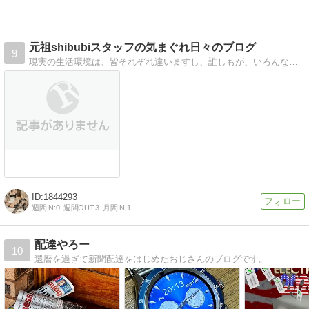
元祖shibubiスタッフの気まぐれ日々のブログ
9
現実の生活環境は、皆それぞれ違いますし、誰しもが、いろんな悩みやストレスを抱えながら日々過ごしていると思います。現実を少し忘れて、楽しい時間を過ごせれば
1844293
週間IN:
0
週間OUT:
3
月間IN:
1
配達やろー
10
還暦を過ぎて新聞配達をはじめたおじさんのブログです。