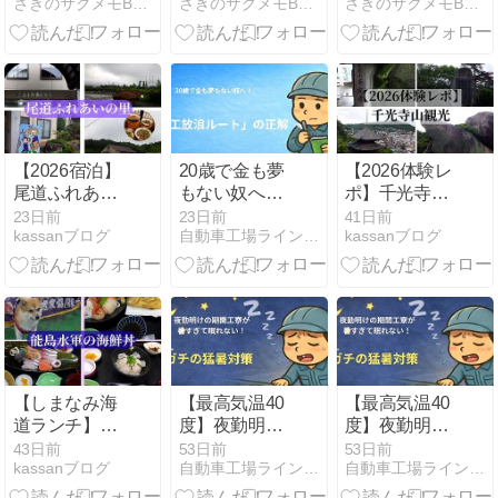
さきのサクメモBLOG
さきのサクメモBLOG
さきのサクメモBLOG
（前編）
で買えるおす
食べ方と避け
すめメニュー
るべきNG食品
と避けたい食
を徹底解説
べ物を徹底解
説
【2026宿泊】
20歳で金も夢
【2026体験レ
尾道ふれあい
もない奴へ！
ポ】千光寺山
の里に泊まっ
5年で700万貯
観光へ行って
23日前
23日前
41日前
kassanブログ
自動車工場ライン おと工場
kassanブログ
てみた｜温
める「期間工
きた｜ロープ
泉・食事・客
放浪ルート」
ウェイ・展望
室の感想まと
の正解
台・絶景を紹
め
介
【しまなみ海
【最高気温40
【最高気温40
道ランチ】能
度】夜勤明け
度】夜勤明け
島水軍の海鮮
の寮が暑すぎ
の寮が暑すぎ
43日前
53日前
53日前
kassanブログ
自動車工場ライン おと工場
自動車工場ライン おと工場
丼を実食｜亀
て眠れない！
て眠れない！
老山展望公園
工場現役がや
工場現役がや