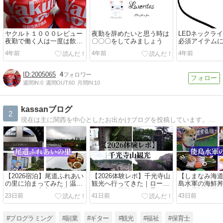
ヤクルト１０００レビュー
夜勤を辞めたいと思う時は
LEDネックラ
夜勤で働く人は一度は飲ん
〇〇〇をしてみましょう
必須アイテム
でみて
れない
4年前
4年前
4年前
2005065
4
週間IN:
0
週間OUT:
60
月間IN:
10
kassanブログ
2
現在は主に関西を中心としたお出かけブログを投稿しています。仕事は障がい者福祉施設の生活支援員をしています。生活支援員や前職は保育士をしていて福祉の仕事によるブログも公開しています。
【2026宿泊】尾道ふれあい
【2026体験レポ】千光寺山
【しまなみ海
の里に泊まってみた｜温
観光へ行ってきた｜ロープ
島水軍の海鮮
泉・食事・客室の感想まと
ウェイ・展望台・絶景を紹
老山展望公園
23日前
41日前
43日前
め
介
すめ
#プログラミング
#副業
#ギター
#観光
#福祉
#保育士