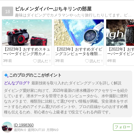
ビルメンダイバーぶちキリンの部屋
18
趣味はダイビングでカメラマンやったり旅行したりしてます。ビルメンの仕事や資格取得、趣味のスキューバーダイビングついて情報を発信しています。
【2023年】おすすめスキュ
【2023年】おすすめダイビ
【2022年】
ーバーダイビング用カメラ
ングコンピュータを種類別
ーバーダイビ
を種類別に厳選紹介！！
に厳選紹介！！
を種類別に厳
3年前
3年前
4年前
このブログのここがポイント
最新技術を取り入れたダイビンググッズを詳しく解説
ダイビング愛好家に向けて、2023年最新の潜水機器やアクセサリーを紹介
しています。潜水データを管理できるコンピュータから、水中撮影に便利
なカメラまで、種類別に比較して選びやすい情報が満載。安全潜水をサポ
ートするためのアイテム選びのポイントや、プロの目線からのおすすめ機
種も伝えるため、初心者から上級者まで役立てられる内容です。
1998360
週間IN:
0
週間OUT:
10
月間IN:
0