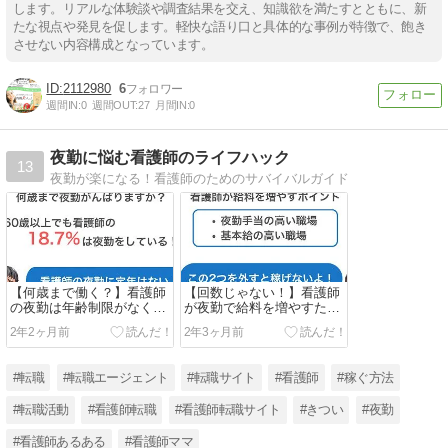
します。リアルな体験談や調査結果を交え、知識欲を満たすとともに、新
たな視点や発見を促します。軽快な語り口と具体的な事例が特徴で、飽き
【Tips】気になるブログをフォロー。

登録不要。更新を逃さずキャッチ！
させない内容構成となっています。
閉じる
2112980
6
週間IN:
0
週間OUT:
27
月間IN:
0
夜勤に悩む看護師のライフハック
13
夜勤が楽になる！看護師のためのサバイバルガイド
【何歳まで働く？】看護師
【回数じゃない！】看護師
の夜勤は年齢制限がなくず
が夜勤で給料を増やすため
っと現役で働ける
の重要なポイント
2年2ヶ月前
2年3ヶ月前
#転職
#転職エージェント
#転職サイト
#看護師
#稼ぐ方法
#転職活動
#看護師転職
#看護師転職サイト
#きつい
#夜勤
#看護師あるある
#看護師ママ