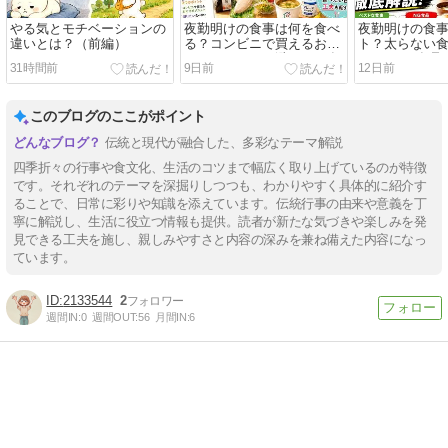
やる気とモチベーションの
夜勤明けの食事は何を食べ
夜勤明けの食
違いとは？（前編）
る？コンビニで買えるおす
ト？太らない
すめメニューと避けたい食
るべきNG食品
31時間前
9日前
12日前
べ物を徹底解説
このブログのここがポイント
伝統と現代が融合した、多彩なテーマ解説
四季折々の行事や食文化、生活のコツまで幅広く取り上げているのが特徴
です。それぞれのテーマを深掘りしつつも、わかりやすく具体的に紹介す
ることで、日常に彩りや知識を添えています。伝統行事の由来や意義を丁
寧に解説し、生活に役立つ情報も提供。読者が新たな気づきや楽しみを発
見できる工夫を施し、親しみやすさと内容の深みを兼ね備えた内容になっ
ています。
2133544
2
週間IN:
0
週間OUT:
56
月間IN:
6