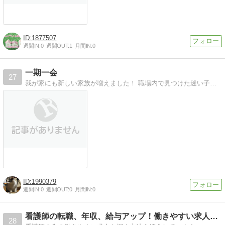
1877507
週間IN:
0
週間OUT:
1
月間IN:
0
一期一会
27
我が家にも新しい家族が増えました！ 職場内で見つけた迷い子猫ちゃん 寂しが屋さんの猫！笑
1990379
週間IN:
0
週間OUT:
0
月間IN:
0
看護師の転職、年収、給与アップ！働きやすい求人を探す方法。
28