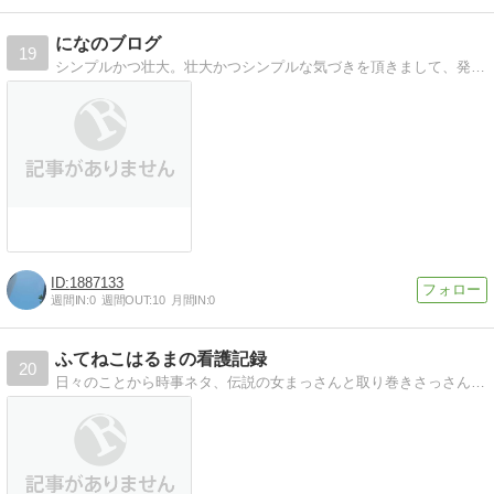
になのブログ
19
シンプルかつ壮大。壮大かつシンプルな気づきを頂きまして、発信するニチジョウ。
1887133
週間IN:
0
週間OUT:
10
月間IN:
0
ふてねこはるまの看護記録
20
日々のことから時事ネタ、伝説の女まっさんと取り巻きさっさん、最近エネｍｅ化してきたきっさん先輩について、あと少しだけど看護について書いております