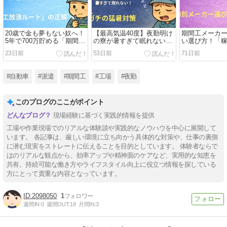
20歳で金も夢もない奴へ！
【最高気温40度】夜勤明け
期間工メーカ
5年で700万貯める「期間工
の寮が暑すぎて眠れない！
い選び方！「
放浪ルート」の正解
工場現役がやる昼間のガチ
「体力が不安
23日前
53日前
71日前
猛暑・睡眠対策
すすめ正解ル
#自動車
#派遣
#期間工
#工場
#夜勤
このブログのここがポイント
現場経験に基づく実践的情報を提供
工場や作業現場でのリアルな体験談や実践的なノウハウを中心に展開して
います。 各記事は、厳しい環境に立ち向かう具体的な対策や、仕事の裏側
に潜む現実をストレートに伝えることを目的としています。 体験者ならで
はのリアルな観点から、効率アップや精神面のケアなど、実用的な知恵を
共有。持続可能な働き方やライフスタイル向上に役立つ情報を探している
方にとって貴重な内容となっています。
2098050
1
週間IN:
0
週間OUT:
18
月間IN:
3