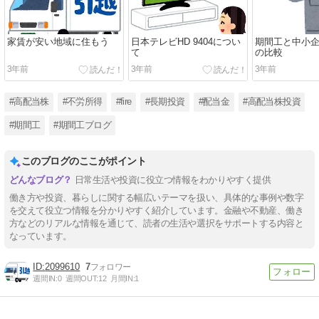
家賃が安い地域に住もう
日本テレビHD 9404につい
期間工と中小
て
の比較
3年前
3年前
3年前
#高配当株
#不労所得
#fire
#長期投資
#配当金
#高配当株投資
#期間工
#期間工ブログ
このブログのここがポイント
日常生活や投資に役立つ情報をわかりやすく提供
働き方や投資、暮らしに関する幅広いテーマを扱い、具体的な事例や数字
を交えて役立つ情報を分かりやすく紹介しています。金融や不動産、働き
方などのリアルな情報を通じて、読者の生活や選択をサポートする内容と
なっています。
2099610
7
週間IN:
0
週間OUT:
12
月間IN:
1