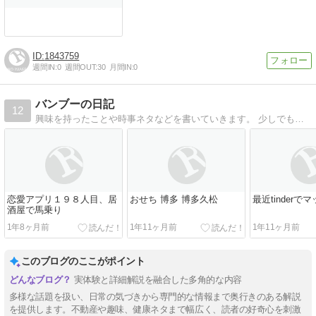
1843759
週間IN:
0
週間OUT:
30
月間IN:
0
バンブーの日記
12
興味を持ったことや時事ネタなどを書いていきます。 少しでもお役に立ったり 楽しんでもらえたら嬉しいです。
恋愛アプリ１９８人目、居
おせち 博多 博多久松
最近tinderで
酒屋で馬乗り
1年8ヶ月前
1年11ヶ月前
1年11ヶ月前
このブログのここがポイント
実体験と詳細解説を融合した多角的な内容
多様な話題を扱い、日常の気づきから専門的な情報まで奥行きのある解説
を提供します。不動産や趣味、健康ネタまで幅広く、読者の好奇心を刺激