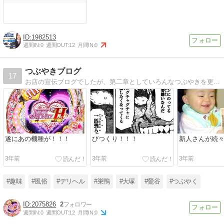
1982513
週間IN:
0
週間OUT:
12
月間IN:
0
つぶやきブログ
17
お店の宣伝ブログでしたが、第二章としていろんなつぶやきを更新しております。
遂にあの機種が！！！
びつくり！！！
新人さんが続々
3年前
3年前
3年前
#趣味
#風俗
#デリヘル
#巣鴨
#大塚
#鶯谷
#つぶやく
2075826
2
週間IN:
0
週間OUT:
12
月間IN:
0