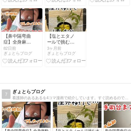
観光後におす
る昼間のガチ
る昼間のガチ
すめ
猛暑・睡眠対
猛暑・睡眠対
策
策
【鼻中隔弯曲
【塩とエタノ
症】全身麻酔
ールで挑む水
から目覚めた
耕栽培】第3
82日前
3ヶ月前
ぎょとらブログ
ぎょとらブログ
ら地獄の鼻ガ
話｜屋外移行
ーゼ生活だっ
でしおれたア
た｜看護師の
イコは復活す
リアル体験談
るのか？
ぎょとらブログ
7
看護師のあるあるを4コマ漫画で紹介しています。すぐ読めるので気軽に遊びに来てください！