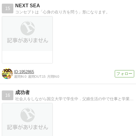
NEXT SEA
15
コンセプトは「心身の在り方を問う」形になります。
1952865
週間IN:
0
週間OUT:
15
月間IN:
0
成功者
16
社会人をしながら国立大学で学生中．父娘生活の中で仕事と学業を奮闘中にセクハラ被害，将来の夢は研究者．