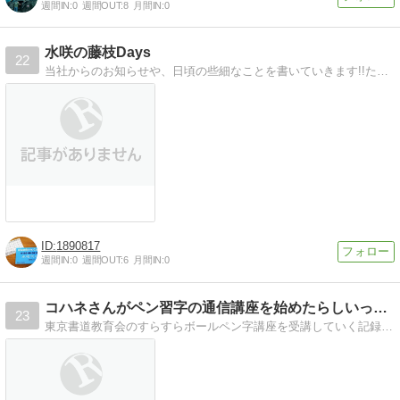
週間IN:
0
週間OUT:
8
月間IN:
0
水咲の藤枝Days
22
当社からのお知らせや、日頃の些細なことを書いていきます!!ただいま当社で一緒に働いてくれる仲間を募集中です！
1890817
週間IN:
0
週間OUT:
6
月間IN:
0
コハネさんがペン習字の通信講座を始めたらしいってさ
23
東京書道教育会のすらすらボールペン字講座を受講していく記録ですよ。