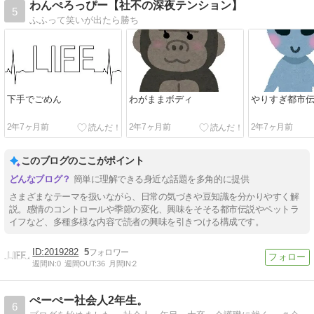
わんぺろっぴー【社不の深夜テンション】
5
ふふって笑いが出たら勝ち
下手でごめん
わがままボディ
やりすぎ都市
2年7ヶ月前
2年7ヶ月前
2年7ヶ月前
このブログのここがポイント
簡単に理解できる身近な話題を多角的に提供
さまざまなテーマを扱いながら、日常の気づきや豆知識を分かりやすく解
説。感情のコントロールや季節の変化、興味をそそる都市伝説やペットラ
イフなど、多種多様な内容で読者の興味を引きつける構成です。
2019282
5
週間IN:
0
週間OUT:
36
月間IN:
2
ぺーぺー社会人2年生。
6