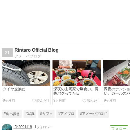
Rintaro Official Blog
21
アメーバブログ
タイヤ交換だ
深夜の山岡家で爆食い。胃
深夜のテンシ
袋バグってた日
い。ガールズ
みすぎた日
8ヶ月前
9ヶ月前
9ヶ月前
#食べ歩き
#写真
#カフェ
#アメブロ
#アメーバブログ
2091118
1