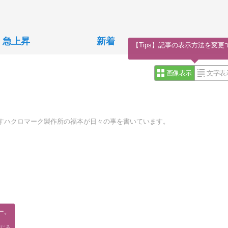
急上昇
新着
【Tips】記事の表示方法を変更
画像表示
文字表
すハクロマーク製作所の福本が日々の事を書いています。
。

閉じる