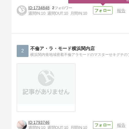
1734848
2
報告
週間IN:
10
週間OUT:
10
月間IN:
10
不倫ア・ラ・モード横浜関内店
2
横浜関内発地域密着不倫アラモードのマスターせキグチの
1793746
報告
週間IN:
10
週間OUT:
10
月間IN:
10