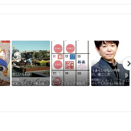
レ
うまくいかない時期
悲しいうわさ
8月突入・・・
の、過ごし方
3日前
5日前
6日前
みせなが会議〜ドラッグストアの歩き方〜
破滅に向かって〜書店員日記〜
ラーメンショップ 深谷川本店
サルでもわかるLINE@カフェ〜ネットラジオ番組 連動ブログ