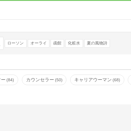
検索
ローソン
オーライ
函館
化粧水
夏の風物詩
マー
カウンセラー
キャリアウーマン
84
50
68