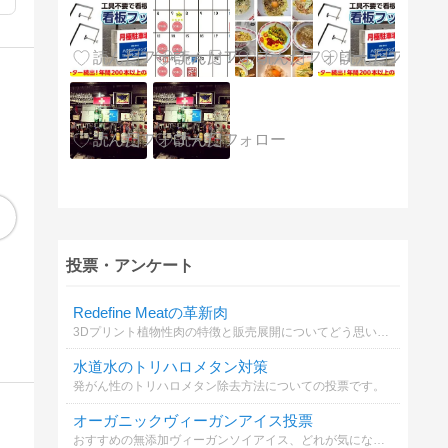
LINE配信が続かない
数字を見るのがこわ
【ラー
人ほど、毎回考えす
７月の振り返り
い人へ
時)従
投票・アンケート
ぎています
7日前
7日前
7日前
9日前
サルでもわかるLINE@カフェ〜ネットラジオ番組 連動ブログ
ねこちる オーニャーブログ
サルでもわかるLINE@カフェ〜ネットラジオ番組 連動ブログ
Redefine Meatの革新肉
3Dプリント植物性肉の特徴と販売展開についてどう思いますか？
水道水のトリハロメタン対策
発がん性のトリハロメタン除去方法についての投票です。
オーガニックヴィーガンアイス投票
おすすめの無添加ヴィーガンソイアイス、どれが気になる？