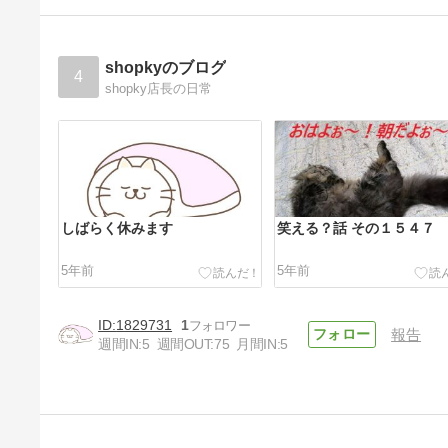
shopkyのブログ
4
shopky店長の日常
しばらく休みます
笑える？話 その１５４７
5年前
5年前
1829731
1
報告
週間IN:
5
週間OUT:
75
月間IN:
5
笑える？話 その１５４４