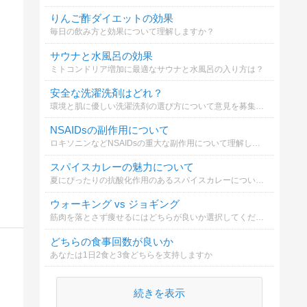
りんご酢ダイエットの効果
毎日の飲み方と効果について理解しますか？
サウナと水風呂の効果
ミトコンドリア増加に最適なサウナと水風呂の入り方は？
安全な洗濯洗剤はどれ？
環境と肌に優しい洗濯洗剤の選び方について意見を募集します。
NSAIDsの副作用について
ロキソニンなどNSAIDsの重大な副作用について理解しましょう
スパイスカレーの魅力について
夏にぴったりの抗酸化作用のあるスパイスカレーについてどう思いますか
ウォーキング vs ジョギング
筋肉を落とさず痩せるにはどちらが良いか選択してください
どちらの食事回数が良いか
あなたは1日2食と3食どちらを支持しますか
続きを表示