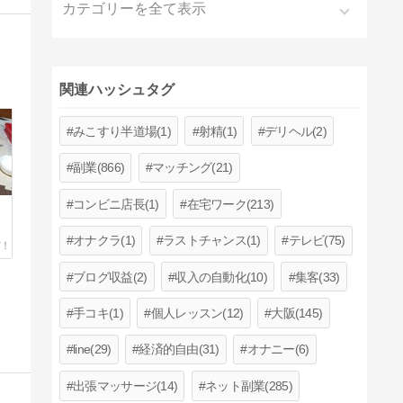
カテゴリーを全て表示
関連ハッシュタグ
みこすり半道場(1)
射精(1)
デリヘル(2)
副業(866)
マッチング(21)
コンビニ店長(1)
在宅ワーク(213)
オナクラ(1)
ラストチャンス(1)
テレビ(75)
ブログ収益(2)
収入の自動化(10)
集客(33)
手コキ(1)
個人レッスン(12)
大阪(145)
line(29)
経済的自由(31)
オナニー(6)
出張マッサージ(14)
ネット副業(285)