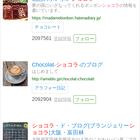
夢の国にいざなってくれるボンボン
ショコラ
の情報を
書いています。
https://madamebonbon.hatenadiary.jp/
チョコレート
2097561
登録情報
Chocolat-
ショコラ
-のブログ
はじめまして
http://ameblo.jp/chocolat-chocolatt
アラフォー日記
2092904
登録情報
ショコラ
・ド・ブログ|ブランジェリー
シ
ョコラ
|大阪・富田林
大阪府富田林市藤沢台の人気のこだわりパン屋「ブラ