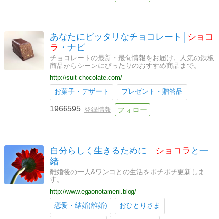
あなたにピッタリなチョコレート│
ショコ
ラ
・ナビ
チョコレートの最新・最旬情報をお届け。人気の鉄板
商品からシーンにぴったりのおすすめ商品まで。
http://suit-chocolate.com/
お菓子・デザート
プレゼント・贈答品
1966595
登録情報
自分らしく生きるために
ショコラ
と一
緒
離婚後の一人&ワンコとの生活をボチボチ更新しま
す。
http://www.egaonotameni.blog/
恋愛・結婚(離婚)
おひとりさま