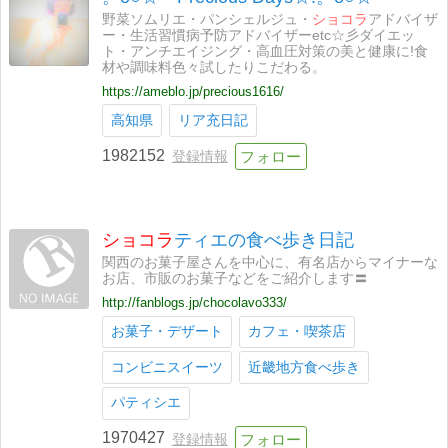
野菜ソムリエ・パンシェルジュ・
ショコラ
アドバイザ
ー・生活習慣病予防アドバイザーetc☆彡ダイエッ
ト・アンチエイジング・高血圧対策の美と健康に!食
材や調味料色々試したりこだわる。
https://ameblo.jp/precious1616/
高知県
リア充日記
1982152
登録情報
ショコラ
ティエの食べ歩き日記
関西のお菓子屋さんを中心に、有名店からマイナーな
お店、市販のお菓子などをご紹介します〓
http://fanblogs.jp/chocolavo333/
お菓子・デザート
カフェ・喫茶店
コンビニスイーツ
近畿地方食べ歩き
パティシエ
1970427
登録情報