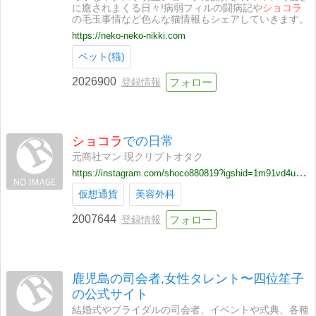
に癒されまくる日々!病弱フィルの闘病記や
ショコラ
の毛玉事情など色んな猫情報もシェアしていきます。
https://neko-neko-nikki.com
ペット(猫)
2026900
登録情報
ショコラ
での日常
元商社マン 現クリプトオタク
https://instagram.com/shoco880819?igshid=1m91vd4uw70nb
仮想通貨
美容外科
2007644
登録情報
鹿児島の司会者,女性タレント〜四位笙子
の公式サイト
結婚式やブライダルの司会者、イベントや式典、各種