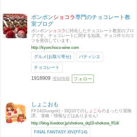
ボンボン
ショコラ
専門のチョコレート教
室ブログ
ボンボン
ショコラ
に特化したチョコレート教室のブロ
グです。チョコレートに関する知識、チョコ作りのコ
ツを発信しています。
http://kyonchoco-wine.com
グルメ(お取り寄せ)
パティシエ
チョコレート
1918909
登録情報
しょこおも
FF14(Gungnir)・DQ10での
しょこら
のまったり冒険
譚。 攻略・情報などはありません!
http://blog.livedoor.jp/shokora_dq10-shokora_ff14/
FINAL FANTASY XIV(FF14)