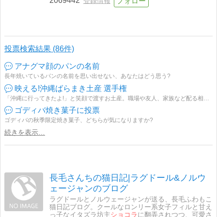
2069442
登録情報
投票検索結果 (86件)
アナグマ顔のパンの名前
長年焼いているパンの名前を思い出せない、あなたはどう思う?
映える!沖縄ばらまき土産 選手権
「沖縄に行ってきたよ!」と笑顔で渡すお土産。職場や友人、家族など配る相手が多いと、何を選ぶか迷っちゃいますよね。
ゴディバ焼き菓子に投票
ゴディバの秋季限定焼き菓子、どちらが気になりますか?
続きを表示…
長毛さんちの猫日記|ラグドール&ノルウ
ェージャンのブログ
ラグドールとノルウェージャンが送る、長毛ふわもこ
猫日記ブログ。クールなロンリー系女子フィルと甘え
っ子なイタズラ坊主
ショコラ
に翻弄されつつ、可愛さ