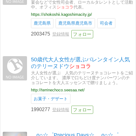
宴会などで女性司会者、ローカルタレントとして活動
中。オフィス
ショコラ
代表。
https://shokoshii.kagoshimacity.jp/
鹿児島県
鹿児島県鹿児島市
司会者
2003475
登録情報
50歳代大人女性が選ぶバレンタイン人気
のテリーヌドウ
ショコラ
大人女性が選ぶ 人気のテリーヌチョコレートをご紹
介しています。 濃厚で口ちどけ度ナンバーワンのチ
ョコレートを大人エッセンスで贈りましょう。
http://terrinechoco.seesaa.net/
お菓子・デザート
1990277
登録情報
。o○☆゜Precious Days☆.。o○☆゜