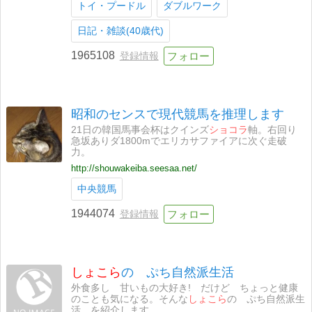
トイ・プードル
ダブルワーク
日記・雑談(40歳代)
1965108
登録情報
昭和のセンスで現代競馬を推理します
21日の韓国馬事会杯はクインズ
ショコラ
軸。右回り
急坂ありダ1800mでエリカサファイアに次ぐ走破
力。
http://shouwakeiba.seesaa.net/
中央競馬
1944074
登録情報
しょこら
の ぷち自然派生活
外食多し 甘いもの大好き! だけど ちょっと健康
のことも気になる。そんな
しょこら
の ぷち自然派生
活 を紹介します。