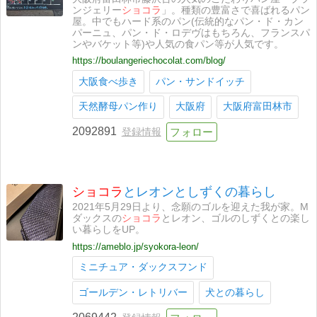
ンジェリー
ショコラ
」。種類の豊富さで喜ばれるパン
屋。中でもハード系のパン(伝統的なパン・ド・カン
パーニュ、パン・ド・ロデヴはもちろん、フランスパ
ンやバケット等)や人気の食パン等が人気です。
https://boulangeriechocolat.com/blog/
大阪食べ歩き
パン・サンドイッチ
天然酵母パン作り
大阪府
大阪府富田林市
2092891
登録情報
ショコラ
とレオンとしずくの暮らし
2021年5月29日より、念願のゴルを迎えた我が家。M
ダックスの
ショコラ
とレオン、ゴルのしずくとの楽し
い暮らしをUP。
https://ameblo.jp/syokora-leon/
ミニチュア・ダックスフンド
ゴールデン・レトリバー
犬との暮らし