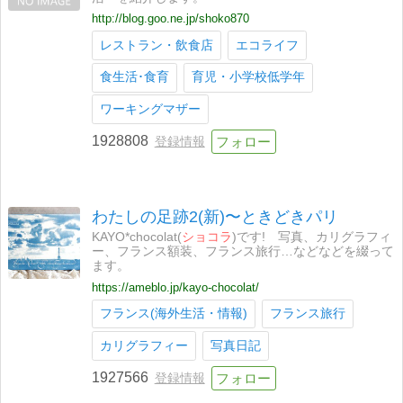
http://blog.goo.ne.jp/shoko870
レストラン・飲食店
エコライフ
食生活･食育
育児・小学校低学年
ワーキングマザー
1928808
登録情報
わたしの足跡2(新)〜ときどきパリ
KAYO*chocolat(
ショコラ
)です! 写真、カリグラフィ
ー、フランス額装、フランス旅行…などなどを綴って
ます。
https://ameblo.jp/kayo-chocolat/
フランス(海外生活・情報)
フランス旅行
カリグラフィー
写真日記
1927566
登録情報