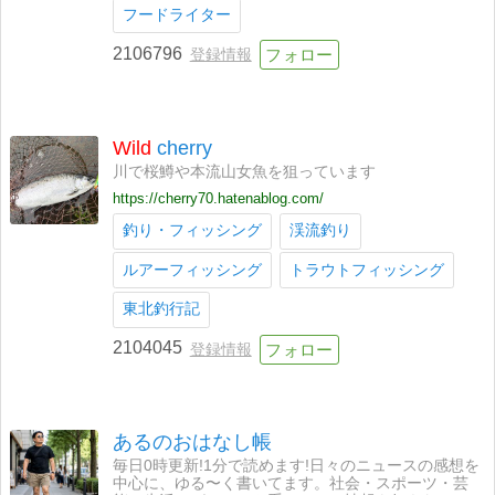
フードライター
2106796
登録情報
Wild
cherry
川で桜鱒や本流山女魚を狙っています
https://cherry70.hatenablog.com/
釣り・フィッシング
渓流釣り
ルアーフィッシング
トラウトフィッシング
東北釣行記
2104045
登録情報
あるのおはなし帳
毎日0時更新!1分で読めます!日々のニュースの感想を
中心に、ゆる〜く書いてます。社会・スポーツ・芸