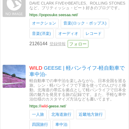
DAVE CLARK FIVEやBEATLES、ROLLING STONES
など、ブリティッシュ・ビート好きのブログです。
https://poposuke.seesaa.net/
オークション
音楽(ロック・ポップス)
音楽(洋楽)
オーディオ
レコード
2126144
登録情報
WILD
GEESE | 軽バンライフ-軽自動車で
車中泊-
軽自動車での車中泊を楽しみながら、日本全国を巡る
旅。シン・軽バンライフで下道を使ってのんびりと移
動。北海道の帯広を拠点として軽バンライフで日本全
国の魅力を発見する旅の記録です。また、手軽な車中
泊仕様のカスタマイズ方法なども書いてます。
https://
wild
-geese.net/
一人旅
北海道旅行
近畿地方旅行
四国旅行
車中泊