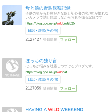
母と娘の野鳥観察記録
子供の頃から野鳥好きな娘と初心者の私(母)が慣れな
いカメラで試行錯誤しながら写真を撮る記録です
https://blog.goo.ne.jp/
wild
bird2025
日記・雑談(その他)
2127427
登録情報
ぼっちの独り言
ぼっちが悩みを吐露しつづけるブログです。
https://blog.goo.ne.jp/
wild
cat
日記・雑談(その他)
2127059
登録情報
HAVING A
WILD
WEEKEND