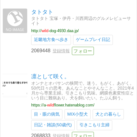
タトタト
タトタト 宝塚・伊丹・川西周辺のグルメレビューサ
イト
http://
wild
-dog-4930.daa.jp/
近畿地方食べ歩き
ゲームプレイ日記
2069448
登録情報
凛として咲く。
オンナとオバサンの狭間で。迷う。もがく。あがく。
50代日々の思考。あんなことやそんなこと。2021年4
月から専業主婦。引きこもり気味。網膜色素変性症と
いう目に難病あり。犬を飼いたい。たぶん飼う。
https://a-
wild
flower.hatenablog.com/
目・眼の病気
MIX小型犬
犬との暮らし
日記・雑談(50歳代)
引きこもり主婦
2068833
登録情報