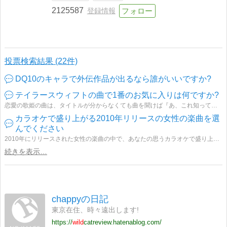
2125587
登録情報
投票検索結果 (22件)
DQ10のキャラで外伝作品が出るなら誰がいいですか?
テイラースウィフトの曲で1番のお気に入りは何ですか?
恋愛の歌姫の曲は、タイトルが分からなくても曲を聞けば『あ、これ知ってる!』ってなるような曲がたくさんありますよね(^^♪
カラオケで盛り上がる2010年リリースの女性の楽曲を選
んでください
2010年にリリースされた女性の楽曲の中で、あなたの思うカラオケで盛り上がる曲は何ですか?男性からの「女性に歌って欲しい盛り上がる曲」のコメントなどもお待ちしております!
続きを表示…
chappyの日記
東京在住、時々遠出します!
https://
wild
catreview.hatenablog.com/