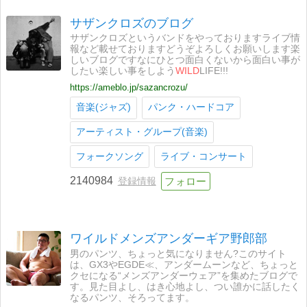
サザンクロズのブログ
サザンクロズというバンドをやっておりますライブ情
報など載せておりますどうぞよろしくお願いします楽
しいブログですなにひとつ面白くないから面白い事が
したい楽しい事をしよう
WILD
LIFE!!!
https://ameblo.jp/sazancrozu/
音楽(ジャズ)
パンク・ハードコア
アーティスト・グループ(音楽)
フォークソング
ライブ・コンサート
2140984
登録情報
ワイルドメンズアンダーギア野郎部
男のパンツ、ちょっと気になりません?このサイト
は、GX3やEGDE≪、アンダームーンなど、ちょっと
クセになる“メンズアンダーウェア”を集めたブログで
す。見た目よし、はき心地よし、つい誰かに話したく
なるパンツ、そろってます。