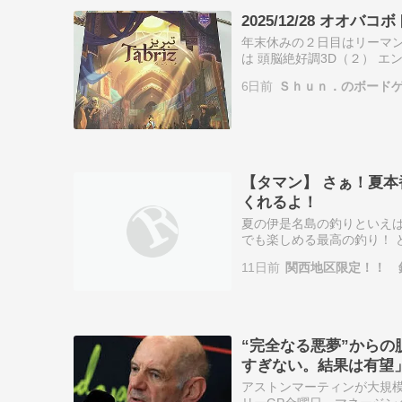
2025/12/28 オオバコ
年末休みの２日目はリーマン
は 頭脳絶好調3D（２） エ
おきざり島の ... Copyrig
6日前
Ｓｈｕｎ．のボード
【タマン】 さぁ！夏
くれるよ！
夏の伊是名島の釣りといえば
でも楽しめる最高の釣り！ 
マン ＃ガーラ ＃GT ＃ロ
11日前
関西地区限定！！ 
“完全なる悪夢”から
すぎない。結果は有望
アストンマーティンが大規模