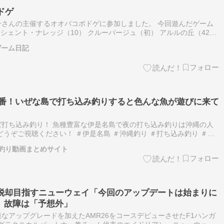
ボドゲ
さんの主催するオオバコボドゲに参加しました。 今回遊んだゲーム
ンシェント・ナレッジ（10） クルーバージュ（初） アルルの丘（42）
ht © 2026 Ｓｈｕｎ．のボードゲーム日記 All…
ゲーム日記
本番！いぜな島で打ち込み釣りすると色んな魚が遊びに来て
打ち込み釣り！ 魚種豊富な伊是名島で夜の打ち込み釣りは沖縄の人
どうぞご視聴ください！ ＃伊是名島 ＃沖縄釣り ＃打ち込み釣り ＃タ
ウニンアジ ＃アーラミーバイ ＃ガラサーミーバイ ＃石鯛 ＃口白 ＃…
釣り動画まとめサイト
の脱却目指すニューウェイ「今回のアップデートは始まりに
」故障は「予想外」
なアップグレードを加えたAMR26をコースデビューさせたF1ハンガ