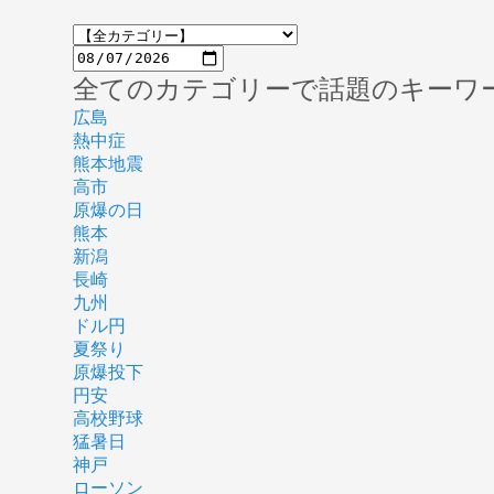
全てのカテゴリーで話題のキーワ
広島
熱中症
熊本地震
高市
原爆の日
熊本
新潟
長崎
九州
ドル円
夏祭り
原爆投下
円安
高校野球
猛暑日
神戸
ローソン