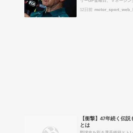
リーGP金曜日、マネージ
が、FIA記者会見において
12日前
motor_sport_web_
ネン…
【衝撃】47年続く伝
とは
野球史を彩る選手移籍とトレ