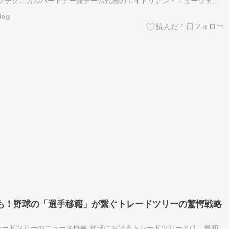
ングテクニカルパートナー兼チーム代表のエイドリアン・ニューウェイ
、新パッケージについて語った。 FIAに申告したアップデートコンポー
log
説も！野球の「選手移籍」が繋ぐトレードツリーの驚愕戦略
ードツリーのニュース概要 野球におけるトレードツリーとは、最初