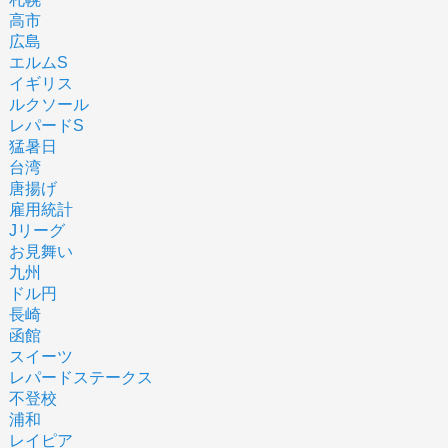
高市
広島
エルムS
イギリス
ルクソール
レパードS
猛暑日
台湾
唐揚げ
雇用統計
Jリーグ
お見舞い
九州
ドル円
長崎
函館
スイーツ
レパードステークス
不登校
浦和
レイピア