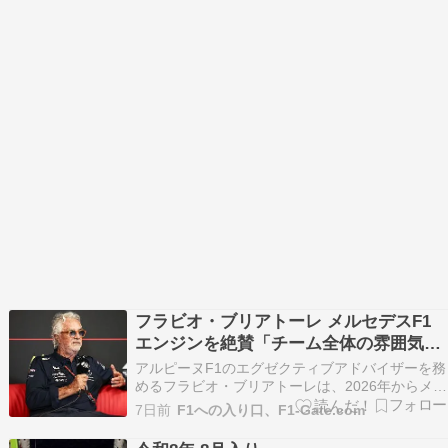
フラビオ・ブリアトーレ メルセデスF1
エンジンを絶賛「チーム全体の雰囲気が
一変」
アルピーヌF1のエグゼクティブアドバイザーを務
めるフラビオ・ブリアトーレは、2026年からメル
セデス製パワーユニット（PU）へ切り替えたこ
7日前
F1への入り口、F1-Gate.com
とで、チーム全体の雰囲気が「完全に変わった」
と語った。 2025年までワークス体制だったルノ