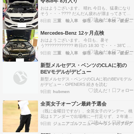
令和8年 8月入り
ーPUでは性能不足に苦しみ、チーム内でも将来
おはようございます。 晴れ 今日も、猛暑になり
への不…
そう・・・???? だんだん疲れが溜まってきてる
感じ・・・歳には勝てませんね 本日は、メルセデ
8日前
三重 輸入車 修理 点検 車検 鈑金 コーディング
スさん【 三重 X177 CLA180 SB 】 9年目、4回目
の車検にてご入庫です。 まぁ年相応でしょうか
Mercedes-Benz 12ヶ月点検
ね！ 大きな不具合なく何より …
おはようございます。 今日も、暑そ
う???????????? 昨日の 18:30 で・・・38℃ 体
温より高いですからね！ 疲れます が、????美味
9日前
三重 輸入車 修理 点検 車検 鈑金 コーディング
いです。 そして、7月最終日です。 明日からは8
月入り・・・ 昨日は、これで体力消耗しました。
新型メルセデス・ベンツのCLAに初の
一番疲れるコレ！ タイヤ交換 き…
BEVモデルがデビュー
新型メルセデス・ベンツのCLAに初のBEVモデル
がデビュー - OPENERS 続きを読む
9日前
hubmen
全英女子オープン最終予選会
（既に金曜日ですが）、全英女子のマンデー。桃
花は１アンダーで出場権に一打足りず、２年連続
での全英女子出場は叶いませんでした。???? ５
9日前
ジュニアゴルフニュージーランドのブログ
バーディーは良かったのですが、つまらないボギ
ーーがいくつかあったのが残念でした。 今週は、