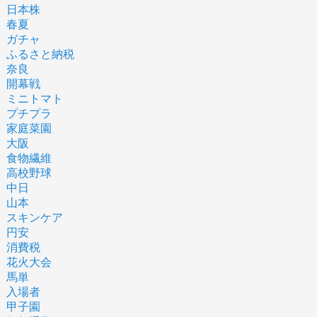
日本株
春夏
ガチャ
ふるさと納税
奈良
開幕戦
ミニトマト
プチプラ
家庭菜園
大阪
食物繊維
高校野球
中日
山本
スキンケア
円安
消費税
花火大会
馬単
入場者
甲子園