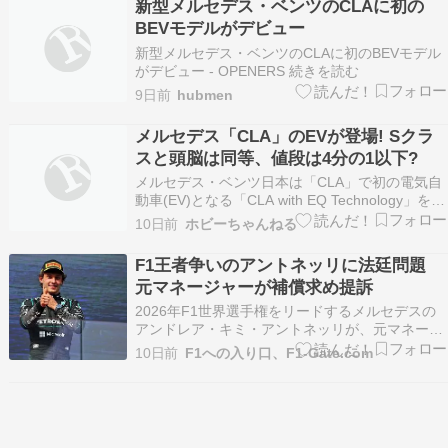
新型メルセデス・ベンツのCLAに初の
会場周辺で練習に取り組んでいます。がんばれ
BEVモデルがデビュー
ー。で、全英…
新型メルセデス・ベンツのCLAに初のBEVモデル
がデビュー - OPENERS 続きを読む
9日前
hubmen
メルセデス「CLA」のEVが登場! Sクラ
スと頭脳は同等、値段は4分の1以下?
メルセデス・ベンツ日本は「CLA」で初の電気自
動車(EV)となる「CLA with EQ Technology」を発
売した。このクルマ、頭脳はメルセデス・ベンツ
10日前
ホビーちゃんねる
の最高峰「Sクラス」と同等でありながら、価格
は補助金をフル活...
F1王者争いのアントネッリに法廷問題
元マネージャーが補償求め提訴
2026年F1世界選手権をリードするメルセデスの
アンドレア・キミ・アントネッリが、元マネージ
ャーのジョバンニ・ミナルディ氏から数百万ユー
10日前
F1への入り口、F1-Gate.com
ロ規模の損害賠償を求める訴訟を起こされていた
ことが明らかになった。 ミナルディ氏は、アント
ネッリの幼少期からF1デビュー前までキャリア形
成を支え…