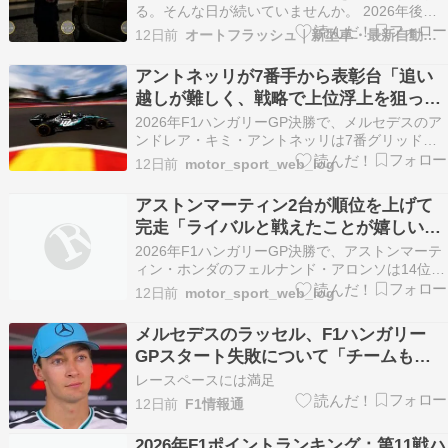
る。そんな日が続いていませんか。 2026年後半
から2027年初頭に大幅改良が予定されているとい
12日前
オートフラッシュ｜新型車・最新自動車情報
う話を耳にして、今買うべきか待つべきか決めら
れない。 気持ちはわかります。 高額な買い物だ
アントネッリが7番手から表彰台「追い
からこそ、後悔したくない。 でも、待つことにも
越しが難しく、戦略で上位浮上を狙っ
コ…
た」50点リードで前半戦を締めくくる
2026年F1ハンガリーGP決勝で、メルセデスのア
ンドレア・キミ・アントネッリは7番グリッドか
ら3位表彰台を獲得した。 予選4番手タイムを記
12日前
motor_sport_web_log
録したものの、イエローフラッグ規則の違反で3
グリッド降格ペナルティを受け、アントネッリは
アストンマーティン2台が順位を上げて
7番グリッドからのスタートに。スタートでジョ
完走「ライバルと戦えたことが嬉しい。
ージ・…
今はホンダのアップデートが楽しみ」と
2026年F1ハンガリーGP決勝で、アストンマーテ
アロンソ
ィン・ホンダのフェルナンド・アロンソは14位、
ランス・ストロールは13位と、いずれもグリッド
12日前
motor_sport_web_log
よりポジションを上げてフィニッシュした。 16
番グリッドのアロンソは、1周目、ジョージ・ラ
メルセデスのラッセル、F1ハンガリー
ッセル（メルセデス）の後退で一時的にひとつポ
GPスタート失敗について「チームも僕
ジ…
と同じくらい頭にきている」
レースペースには満足
12日前
F1情報通
2026年F1ポイントランキング：第11戦ハ