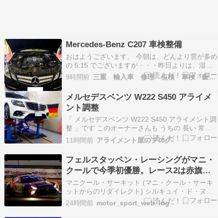
Mercedes-Benz C207 車検整備
おはようございます。 今朝は、どんより雲が多め
の 5:15 でございますが・・・昨日よりは、湿気
少なくまずまずの散歩日和でした。 暑いので、だ
9時間前
三重 輸入車 修理 点検 車検 鈑金 コーディング
んだん早くなって・・・ 日の出です。 本日は、
メルセデスさん【 三重 MB C207 E350 Coupe 】
メルセデスベンツ W222 S450 アライメ
13年目、6回目の車検で…
ント調整
「 メルセデスベンツ W222 S450 アライメント調
整 」です このオーナーさんも うちの 長い 常連
さんで この 「 S450 」も 以前に 何度か セッテ
11時間前
アライメント屋のブログ
ィングさせて頂いてますが 『メルセデスベンツ
W222 アライメント調整』 「 メルセデスベンツ
フェルスタッペン・レーシングがマニ・
W222 アライメ…
クールで今季初優勝。レース2は赤旗中
断の波乱／GTWCヨーロッパ
マニクール・サーキット (マニ・クール・サーキ
ットからのリダイレクト) シルキュイ・ド・ヌヴ
ェール・マニ＝クール（仏: Circuit de Nevers
24時間前
motor_sport_web_log
Magny-Cours, マニクール・サーキット）は、フ
ランスの中部ヌヴェールからおよそ13km南のマ