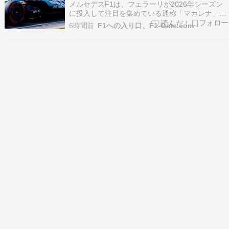
採用
メルセデスF1は、フェラーリが2026年シーズン
に投入して注目を集めている通称「マカレナ」と
呼ばれる反転型リアウイングについて、実は2025
6時間前
F1への入り口、F1-Gate.com
年の段階ですでに検討していたという。 メルセデ
スの副テクニカルディレクターを務めるシモー
ネ・レスタが、FormulaPassion.itの独…