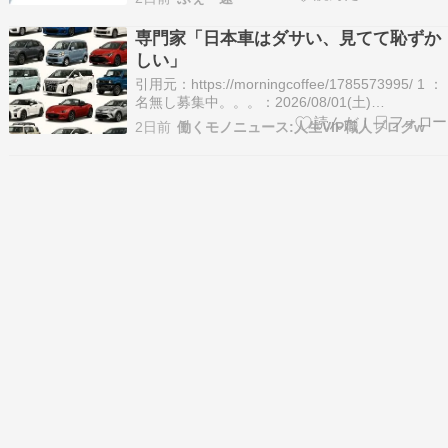
https://mi.5ch.net/test/read.cgi/news4vip/167176
2:風吹けば名無し 20…
専門家「日本車はダサい、見てて恥ずか
しい」
引用元：https://morningcoffee/1785573995/ 1 ：
名無し募集中。。。：2026/08/01(土)
17:46:35.91 0 日本車がダサく見えやすい理由 便
2日前
働くモノニュース:人生VIP職人ブログw
利さを詰め込みすぎる 室内を広くするため背が高
い 乗降性を優先してドアが大きい 小回りや荷…