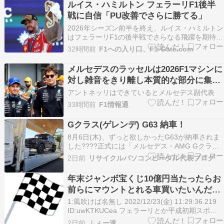
ルイス・ハミルトン フェラーリF1後半
ニクール村にあるサー…
戦に自信「PU改善でさらに勝てる」
2026年シーズン前半を終え、ルイス・ハミルトン
はフェラーリF1の後半戦でさらなる飛躍を期待し
ている。最大の課題として挙げたのは、メルセデ
32時間前
F1への入り口、F1-Gate.com
ス勢に対して劣勢となっているパワーユニット
（PU）の性能差であり、この改善が実現すれば
メルセデスのラッセルは2026F1マシンに
優勝争いの機会はさらに増えるとの見方を示し
対し雑音をきり離し本質的な部分に集中
た。 フェラー…
できていないらしい
アントネッリはできているとメルセデス副代表
33時間前
F1情報通
Gクラス(ゲレンデ) G63 納車！
8月6日(木)、ずっと欲しかったG63が納車されま
した????正式には「メルセデス・AMG Gクラス
(ゲレンデ) G63 ローンチエディション」です。以
2日前
リサイクルパソコンビーグル代表ブログ
前「どうしてもまとまったお金が必要になりゲレ
ンデを売却しました」と濁したブログを載せまし
年末ジャンボ宝くじ10億円当たったらお
たが、まぁこのブログをずっと見ている人な…
前らにマウントとれる車買いたいんだが
何がオヌヌメ？
1:風吹けば名無し 2022/12/23(金) 11:29:36.219
ID:uwKTKUCea フェラーリとか平成初期スポー
ツカー？ 引用元:
2日前
ふぇー速