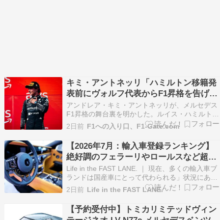
キミ・アントネッリ「ハミルトン移籍発
表前にヴォルフ代表からF1昇格を告げら
れた」
アンドレア・キミ・アントネッリが、メルセデス
F1昇格の舞台裏を明かした。ルイス・ハミルトン
のフェラーリ移籍が正式発表される前、チーム代
2日前
F1への入り口、F1-Gate.com
表のトト・ヴォルフから翌シーズンのレギュラー
昇格構想を直接伝えられていたという。 当時はま
【2026年7月：輸入車登録ランキング】
だF2デビュー前だったアントネッリは、その言葉
絶好調のフェラーリやロールスなど超高
に「目が飛…
級ブランド、それに対して縮小を続ける
Life in the FAST LANE. ｜ 現在、多くの輸入車ブ
従来の王者「メルセデス・ベンツ、
ランドは国産車にとって代わられる」状況にある
｜ いくつかのブランドは「戦略を変更」せねばな
BMW、アウディ」
2日前
Life in the FAST LANE.
らないであろう ドイツ御三家をはじめとする定番
ブランドから急速にシェアを拡大するEVブラン
【予約受付中】トミカリミテッドヴィン
ド、さらには超高級スーパー…