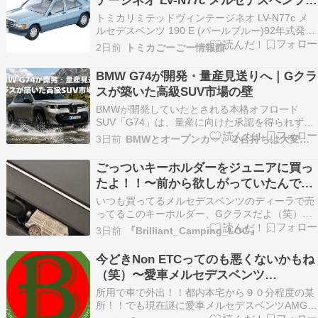
テージネオ LV-N77c メルセデスベンツ
190 E (パールブルー)92年式(1月発売)
トミカリミテッドヴィンテージネオ LV-N77c メ
ルセデスベンツ 190 E (パールブルー)92年式発売
日:1月DMM通販現金値引き 19%OFFビックカメ
2日前
トミカごーごー情報館
ラ現金値引き 10%OFFAmazonタカラ
BMW G74が開発・量産見送りへ｜Gクラ
スが築いた高級SUV市場の壁
BMWが開発していたとされる本格オフロード
SUV「G74」は、量産に向けた承認を得られず、
計画が保留または中止方向になったとされていま
3日前
BMWとオープンカー、２台持ちは大変でした/GOCCHI
す。G74はX5 G65と関連する車体構造を使い、
メルセデス・ベンツGクラスやレンジローバーに
ごっついキーホルダーをジュニアに買っ
対抗するモデルとして2029年の生産開始が想定さ
たよ！！〜前から欲しがっていたんでね
れて…
（笑）
いつも買ってるメルセデスベンツのディーラで売
ってるこのキーホルダー、Gクラスだよ（笑）前
の愛車がG63だったが、あああの４０年振りのフ
3日前
『Brilliant_Camping_LOG』
ルモデルチェンジのやつね、まあそれももう売っ
てしまって、もう関連もないんだけどね（笑）同
今どきNon ETCってのも悪くないかもね
じものを前に買って使ってたら、ジュニアがかっ
（笑）〜愛車メルセデスベンツ
こいい欲しい…
AMG！！！
所用で車で外出！！都内本宅から９０分程度の某
所！！でも現在謎に愛車メルセデスベンツAMGた
ちが無い（泣）諸事業でね、なんでキャンピング