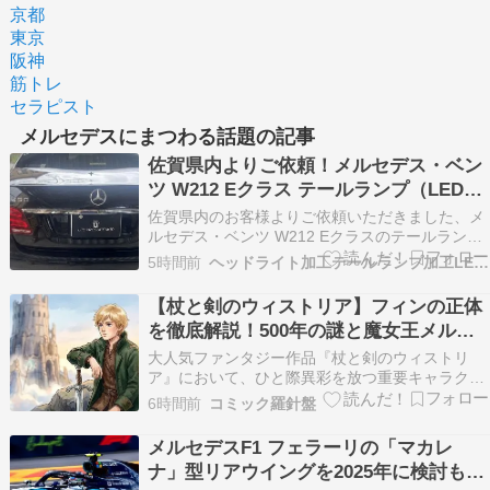
京都
東京
阪神
筋トレ
セラピスト
メルセデスにまつわる話題の記事
佐賀県内よりご依頼！メルセデス・ベン
ツ W212 Eクラス テールランプ（LED点
灯不良・不点灯）修復修理
佐賀県内のお客様よりご依頼いただきました、メ
ルセデス・ベンツ W212 Eクラスのテールランプ
修復作業 ????️ ご依頼内容：W212定番のテール
5時間前
ヘッドライト加工テールランプ加工LED加工後期移植など
ランプ不点灯トラブル W212系のEクラスでは定
番とも言える「テールランプ（スモール/ブレーキ
【杖と剣のウィストリア】フィンの正体
LED）の片側・両側不点灯」や「チラ…
を徹底解説！500年の謎と魔女王メルセ
デスとの盟約とは？
大人気ファンタジー作品『杖と剣のウィストリ
ア』において、ひと際異彩を放つ重要キャラクタ
ーが「フィン」です。 可愛らしい小柄な容姿であ
6時間前
コミック羅針盤
りながら、世界の命運を握るような圧倒的な存在
感と謎に包まれた言動で、多くの読者や視聴者を
メルセデスF1 フェラーリの「マカレ
魅了しています。 魔法が絶対とされる世界で、な
ナ」型リアウイングを2025年に検討も不
ぜ彼は魔法を…