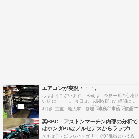
エアコンが突然・・・。
おはようございます。 今朝は、今夏一番の心地良
い朝 に・・・。 今日は、玄関を開けた瞬間にリ
トルジェムの香りと少し冷んやり空気がお出迎
4日前
三重 輸入車 修理 点検 車検 鈑金 コーディング
え・・・おっさんには似合わない風景なんです
が、最高のリフレッシュでございました いつも
英BBC：アストンマーチン内部の分析で
は、玄関開けたら生ぬるい感じですからね！ ＊一
はホンダPUはメルセデスからラップ1.5
家に1本おす…
秒遅れらしい
メルセデスだっらハンガリーでQ3進出という皮