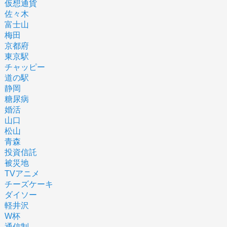
仮想通貨
佐々木
富士山
梅田
京都府
東京駅
チャッピー
道の駅
静岡
糖尿病
婚活
山口
松山
青森
投資信託
被災地
TVアニメ
チーズケーキ
ダイソー
軽井沢
W杯
通信制