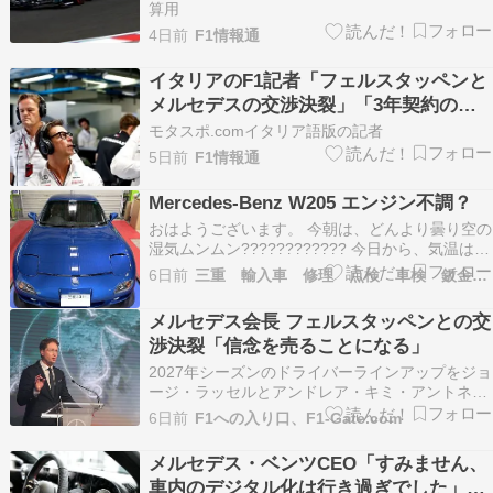
算用
4日前
F1情報通
イタリアのF1記者「フェルスタッペンと
メルセデスの交渉決裂」「3年契約の希
望を承認できず」
モタスポ.comイタリア語版の記者
5日前
F1情報通
Mercedes-Benz W205 エンジン不調？
おはようございます。 今朝は、どんより曇り空の
湿気ムンムン???????????? 今日から、気温はか
なり落ち着く感じですが・・・昨日の愛知みたい
6日前
三重 輸入車 修理 点検 車検 鈑金 コーディング
にゲリラ豪雨が起こりそうかも！ 本日は、メルセ
デスさん【 MB W205 C220d M654 】 エンジン
メルセデス会長 フェルスタッペンとの交
不調にてご入庫中！ エン…
渉決裂「信念を売ることになる」
2027年シーズンのドライバーラインアップをジョ
ージ・ラッセルとアンドレア・キミ・アントネッ
リで固めたメルセデスF1。その裏では、マック
6日前
F1への入り口、F1-Gate.com
ス・フェルスタッペンとの交渉が進められていた
ものの、最終的には契約条件を巡る考え方の違い
メルセデス・ベンツCEO「すみません、
が決裂の要因となったようだ。 イタリア人ジャー
車内のデジタル化は行き過ぎでした」。
ナリストの…