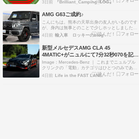
3日前
『Brilliant_Camping_LOG』
カー入れて車３台も持ってるのになんでだよって
ところだが（笑）まあなのでディーラーから代車
AMG G63ご成約♪
がでた！代車もAMGね、素晴らしい対応だ
こんにちは。熊本の天草出身の友人がいるのです
よ！！！まあでも…
が、身内は無事とのことで少しホッとしました
が、連日の暑さが心配です。なんとか頑張って乗
4日前
輸入車 ロッキーのblog
り越えて欲しいですね！ さて、先日は福岡県にお
住いのA様より、メルセデス-AMG G63マヌファ
新型メルセデスAMG CLA 45
クトゥーアプログラムプラスのご成約をいただき
4MATIC+がニュルにて7分32秒070を記録
ました。…
し「電動コンパクトクラス最速」王座
Image：Mercedes-Benz ｜ これまでニュルブル
へ。なおこのクラスは今回「新設」され
クリンクの「電動」カテゴリはひとつのみであっ
たが今回「コンパクト」が新設 ｜ ニュル最速記
ることに【動画】
4日前
Life in the FAST LANE.
録樹立とクラス概念を覆す電動パフォーマンス
2026年7月28日、モータースポーツの聖地である
ニュルブルクリンク・ノルドシュラ…