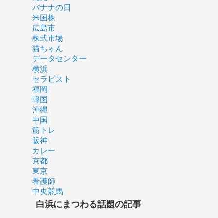
バナナの日
米国株
広島市
株式市場
猫ちゃん
データセンター
横浜
セラピスト
福岡
韓国
沖縄
中国
筋トレ
阪神
カレー
京都
東京
看護師
中央競馬
白浜にまつわる話題の記事