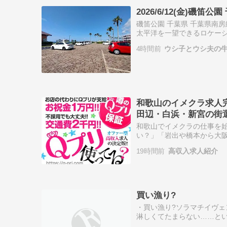
2026/6/12(金)磯笛公
磯笛公園 千葉県 千葉県南
太平洋を一望できるロケー
雰囲気漂うスポットです。ド
4時間前
ウシ子とウシ夫の
販機なしお…
和歌山のイメクラ求人
田辺・白浜・新宮の街
和歌山でイメクラの仕事を
い？」「岩出や橋本から大
浜、新宮からでも働ける？
19時間前
高収入求人紹介
理なのでは？」など、…
買い漁り?
・買い漁り?ソラマチイヴ
淋しくてたまらない……とい
でも、『3199』全体完結