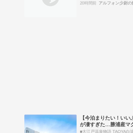
20時間前
アルフォン少尉の
た美麗な絵柄…
【今泊まりたい！いいふ
が凄すぎた…勝浦産マ
■大江戸温泉物語 TAOYA