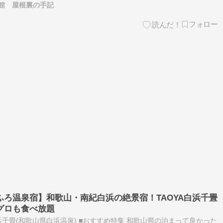
館 屋根裏の手記
ろ温泉宿】和歌山・南紀白浜の絶景宿！TAOYA白浜千畳
グロも食べ放題
白浜千畳(和歌山県白浜温泉) ■おすすめ特集 和歌山県の泊まって良かった