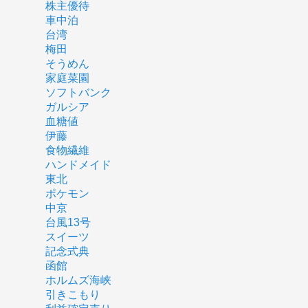
株主優待
車中泊
台湾
梅田
そうめん
家庭菜園
ソフトバンク
ガルシア
血糖値
伊藤
食物繊維
ハンドメイド
東北
ポケモン
中京
台風13号
スイーツ
記念式典
函館
ホルムズ海峡
引きこもり