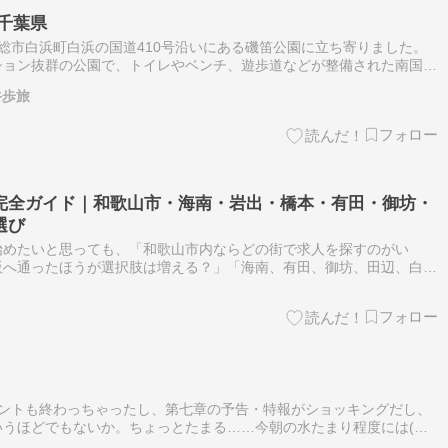
園 千葉県
房総市白浜町白浜の国道410号沿いにある磯笛公園に立ち寄りました。
ション抜群の公園で、トイレやベンチ、遊歩道などが整備された南国の
ライブの立ち寄りや一休憩におすすめです♪駐車場 ありトイレあり自
牛歩旅
完全ガイド｜和歌山市・海南・岩出・橋本・有田・御坊・
選び
始めたいと思っても、「和歌山市内ならどの街で求人を探すのがい
阪へ通ったほうが選択肢は増える？」「海南、有田、御坊、田辺、白
」「未経験でも採用される？」「自分はブス、デブ、おばさんだから無
ェントも終わっちゃったし、第七章の予告・特報がショッキングだし、
うほどでもないか。ちょっとたまる……今朝の水たまり程度には(は?
しないとまとめムックなどは多分出ないと思うし、これまでで気に入っ