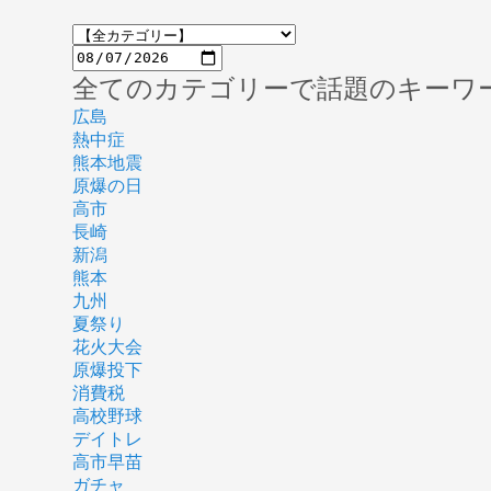
全てのカテゴリーで話題のキーワ
広島
熱中症
熊本地震
原爆の日
高市
長崎
新潟
熊本
九州
夏祭り
花火大会
原爆投下
消費税
高校野球
デイトレ
高市早苗
ガチャ