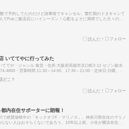
人数で予約してたのだけど諸事情でキャンセル、繁忙期のドタキャンて
人でPubご飯流石にハイシーズン！心配をよそに満席でした久々の
akiさんが来るならとシェパーズパイを作ってくれる聞いていたのでこれだけ
店 いててやに行ってみた
ててや・ジャンル:食堂・住所:大阪府高槻市京口町2-12 セゾン銀水
4-4800・営業時間:11:30～14:00、17:30～21:00・定休日:日曜、祝
間や休業日が変更される場合があり…
店どこ？
地方＆都内在住サポーターに朗報！
神奈川で絶賛放映中の「キックオフF・マリノス」、神奈川県在住のマリノ
らない人はおそらくないであろう。10年以上前、小生が横浜在住だ
ていたものだ。ところが、地方はもちろんだが、意外と東京都内の中心