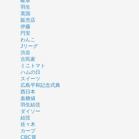
岐阜
羽生
英国
販売店
伊藤
円安
わんこ
Jリーグ
渋谷
古民家
ミニトマト
ハムの日
スイーツ
広島平和記念式典
西日本
血糖値
羽生結弦
ダイソー
結弦
佐々木
カープ
CBC賞