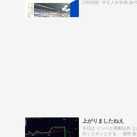
27時間前
マリノスサポ-タ
部であっ…
上がりましたねえ
今日は インぺと商船以外 上
行くとホッとする 昼間 新