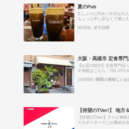
夏のPub
久しぶりにPub！今日は大
ちょっと申し訳なくて菊と2
GUINNES沁みた〜kis
6時間前
ポラ日和
は…
大阪・高槻市 定食専門
【お店の紹介】定食専門店 い
※地図はこちら・TEL:072-67
日 ※諸事情により、営業時
15時間前
関西の美味しいお
【待望のTVer!】 
【待望のTVer!】テレビ
スサポーターでこの番組を知
ったころはもちろん毎週見