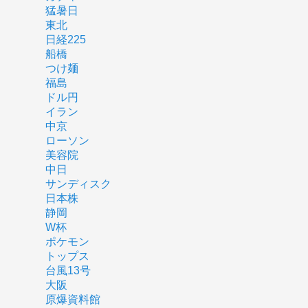
猛暑日
東北
日経225
船橋
つけ麺
福島
ドル円
イラン
中京
ローソン
美容院
中日
サンディスク
日本株
静岡
W杯
ポケモン
トップス
台風13号
大阪
原爆資料館