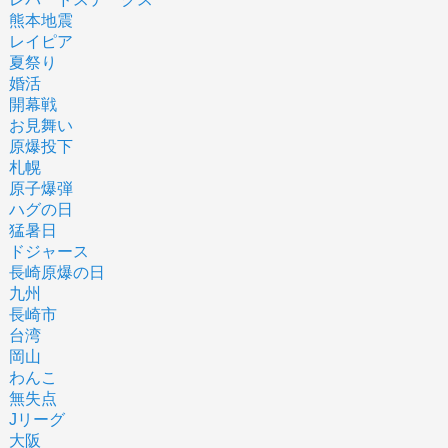
熊本地震
レイピア
夏祭り
婚活
開幕戦
お見舞い
原爆投下
札幌
原子爆弾
ハグの日
猛暑日
ドジャース
長崎原爆の日
九州
長崎市
台湾
岡山
わんこ
無失点
Jリーグ
大阪