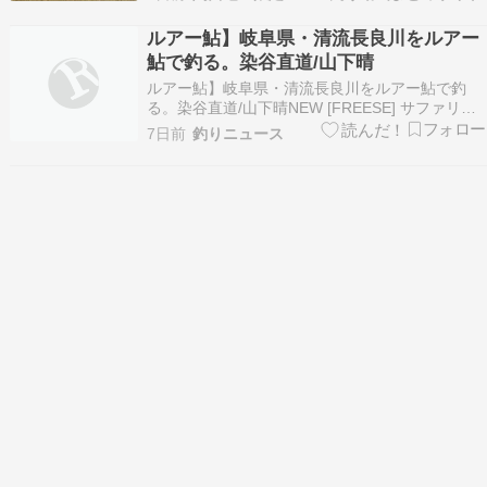
YouTube YAMAWA fishing TV …
ルアー鮎】岐阜県・清流長良川をルアー
鮎で釣る。染谷直道/山下晴
ルアー鮎】岐阜県・清流長良川をルアー鮎で釣
る。染谷直道/山下晴NEW [FREESE] サファリハ
ット つば広 帽子 メンズ 超軽量 吸湿速乾 メッシ
7日前
釣りニュース
ュ UVカット 花粉 日焼け防止 2way 折りたたみ
釣り 登山 アウトドア スポーツ 5星中
4.0(5401761) ￥1,7…