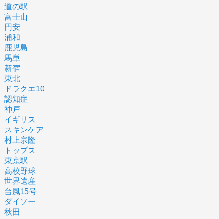
道の駅
富士山
円安
浦和
鹿児島
馬単
新宿
東北
ドラクエ10
認知症
神戸
イギリス
スキンケア
村上宗隆
トップス
東京駅
高校野球
世界遺産
台風15号
ダイソー
秋田