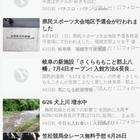
今度はホテルか 続きを読む
39日前
パチスロ・パチンコ.com
県民スポーツ大会地区予選会が行われま
した
6月14日 （日）県民スポーツ大会地区予選各務原
弓道場にて行われました。瑞穂支部より女子 優
勝????吉田優香さん男子 二位臼木大介さん総合
42日前
岐阜県 瑞穂市弓道連盟
優勝????吉田優香さんおめでとう御座います㊗️瑞
穂市支部順位男子 二位女子 三位本戦は9月20日
岐阜の新施設「さくらももこと郡上八
日曜日岐阜メモリアルセンター長良川弓道場…
幡」7月4日オープン! 入館方法&長良川
鉄道で行くアクセス完全ガイド(6/27事前
国民的漫画『ちびまる子ちゃん』の作者・さくら
予約開始)
ももこさんが生前こよなく愛した岐阜県・郡上八
幡。その想いと町の魅力を結ぶ新施設「さくらも
44日前
気になる鉄道情報
もこと郡上八幡」が、2026年7月4日(土)にグラン
ドオープンを迎えます。舞台となるのは
6/26 犬上川 増水中
梅雨前線と台風？の影響で 全国的に大雨☔️
6/28のG杯長良川予選は7/12に延期に… まぁ当た
り前ですね。 犬上川も増水中です。 金屋
44日前
今日も入れ食い！入れ掛かり！
の堰堤は ガッツリ開いてます。 まだまだ雨
が続く予報です。 川は危険な状態ですので 近づ
笠松競馬全レース無料予想 6月26日
か…