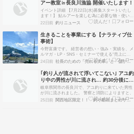
アー教室㏌長良川漁協 開催いたします！
近鉄名…
イベント詳細 【7月22日(水)募集スタートいたし
ます！】 鮎ルアーを楽しむ為に必要な物・使い
方、ルールとマナー、釣る為のテクニックを！１
22日前
釣りニュース
からキッチリお伝えいたします。 鮎友釣りから鮎
ルアーへの参入をお考えのお客様他ルアー釣りか
生きることを事業にする【ナラティブ仕
ら鮎ルアーへの参入をお考えのお客様講習後、独
事術】
り立ち…
今野富康です。 経営者の想い・強み・実績を、メ
ルマガ・LP・SNS・セミナーで使える“売上につ
ながる言葉”に整える仕事をしています。 長良川
24日前
社長のための「売れる文章」と「儲かる仕組み」
沿いの名喫茶店「あるてあ」さんの窓側席から、
金華山と岐阜城を臨む お金のために働いているは
｢釣り人が流されて浮いてこない｣ アユ釣
ずが、命を削っていないでしょうか。便利な社会
り中の男性が川に流され… 約30分後に下
にな…
流で見つかる 岐阜･関市の長良川
岐阜県関市の長良川で、アユ釣りに来ていた男性
が川に流されました。 警察と消防によりますと、
25日前
関西地区限定！！ 釣り動画まとめサイト