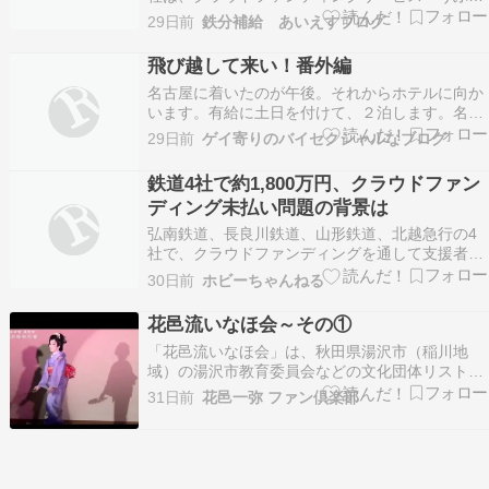
え」を通じて集めた支援金約1,800万円を受け取
29日前
鉄分補給 あいえすブログ
れない状況になっています。支援者は延べ1,173
人に上り、各社は支援額の確認や法的措置の検討
飛び越して来い！番外編
を進めていま… The post 約1,800万円?…
名古屋に着いたのが午後。それからホテルに向か
います。有給に土日を付けて、２泊します。名古
屋で乗換えして..岐阜へ。岐阜って...何だろ？ま
29日前
ゲイ寄りのバイセクシャルなブログ
た、重富サプライズなんですが付いてイキます。
別に名古屋でも、名古屋城のシャチホコとかある
鉄道4社で約1,800万円、クラウドファン
のに...徳川美術館とか、あるから良いのに...で、
ディング未払い問題の背景は
…
弘南鉄道、長良川鉄道、山形鉄道、北越急行の4
社で、クラウドファンディングを通して支援者が
贈ったはずの支援金を受け取れない状態だと報じ
30日前
ホビーちゃんねる
られた。4社合計で総額約1,800万円、支援者はの
べ1,173名にのぼる。弘南鉄道は支援...
花邑流いなほ会～その①
「花邑流いなほ会」は、秋田県湯沢市（稲川地
域）の湯沢市教育委員会などの文化団体リストに
登録されている地域サークルで、沼沢長吉さんが
31日前
花邑一弥 ファン倶楽部
代表を務めている新舞踊（日本舞踊）のサーク
ル・教室です。日々の教室で直接ご教授にあたっ
ているおられるのは、沼沢長吉さんです。花邑一
弥さんは流派全体の…