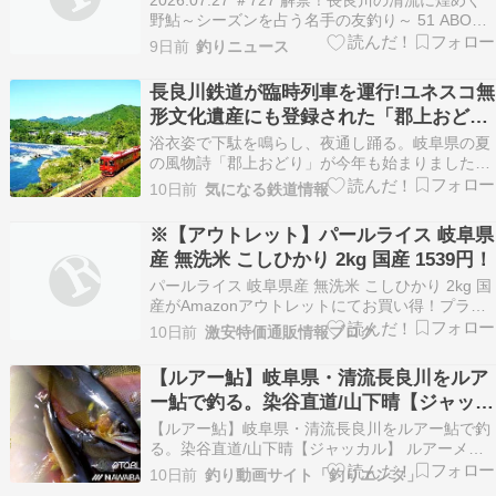
野鮎～シーズンを占う名手の友釣り～ 51 ABOUT
MOVIE： 高知の四万十川、静岡の柿田川と並ぶ
9日前
釣りニュース
日本三大清流、長良川。岐阜県北部、大日ヶ岳に
端を発する１６６Kmの流れに澱みなく…地域を
長良川鉄道が臨時列車を運行!ユネスコ無
上げて取り組む「里川」が育む鮎…
形文化遺産にも登録された「郡上おど
り」楽しむ人に 乗車には予約が必要
浴衣姿で下駄を鳴らし、夜通し踊る。岐阜県の夏
の風物詩「郡上おどり」が今年も始まりました。
ユネスコ無形文化遺産にも登録されたこのお祭
10日前
気になる鉄道情報
り、一度は参加してみたいですよね。でも、夜遅
くまで楽しむと帰りの足が心配になりませんか?
※【アウトレット】パールライス 岐阜県
産 無洗米 こしひかり 2kg 国産 1539円！
パールライス 岐阜県産 無洗米 こしひかり 2kg 国
産がAmazonアウトレットにてお買い得！プライ
ム会員または3500円以上の注文で送料無料！⇒ア
10日前
激安特価通販情報ブログ
ウトレット情報(blogranking)⇒訳あり品セール情
報(blogranking)※記事作成時点の販売価格です。
【ルアー鮎】岐阜県・清流長良川をルア
【商品説明】豊…
ー鮎で釣る。染谷直道/山下晴【ジャッカ
ル】
【ルアー鮎】岐阜県・清流長良川をルアー鮎で釣
る。染谷直道/山下晴【ジャッカル】 ルアーメー
カーのJACKALL（ジャッカル）がお送りする
10日前
釣り動画サイト「釣りエンタ」
『JACKALL STATION』！ ルアーの使い方やバス