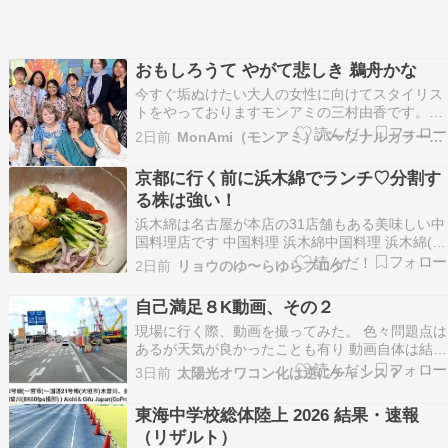
おもしろうて やがて悲しき 鵜舟かな
今すぐ垢ぬけたい大人の女性に向けてスタイリス
トをやっておりますモンアミの三村由香です。
MonAmiの生い立ちと思い MENU〜トータルコー
2日前
MonAmi（モンアミ）パーソナルカラー・骨格バランス®診断
ス お客さまのBefore→After 突如集まった早い者
勝ちのチームエレッティー運が良かったとしか言
京都に行く前に浜木綿でランチ♡分割す
いようがない匂いを嗅ぎ分けてなんかあ…
る株は強い！
浜木綿は名古屋が本店の31店舗もある美味しい中
国料理店です 中国料理 浜木綿中国料理 浜木綿(は
まゆう)は、東海地方(愛知県名古屋市、三重県、
2日前
リョウのゆ〜らゆらブログ
岐阜県)、静岡県、大阪府、関東地方(東京都)に31
店舗展開しています。創業以来５０年間愛され続
自己満足８K動画、その２
けている名物メニュー「銀絲巻インスーツェン…
現場に行く際、動画を撮ってみた。 色々問題点は
あるが天気が良かったことも有り 動画自体は結構
綺麗。 国道22号線(一宮市)～国道21号線(大垣市)
3日前
太陽光オワコン化は逆にチャンス？
木曽川、長良川、揖斐川(8K60fps撮影) Aichi＆
Gifu Japan(GoPro MISSION 1 PRO)(PreVi…
東海中学校総体陸上 2026 結果・速報
（リザルト）