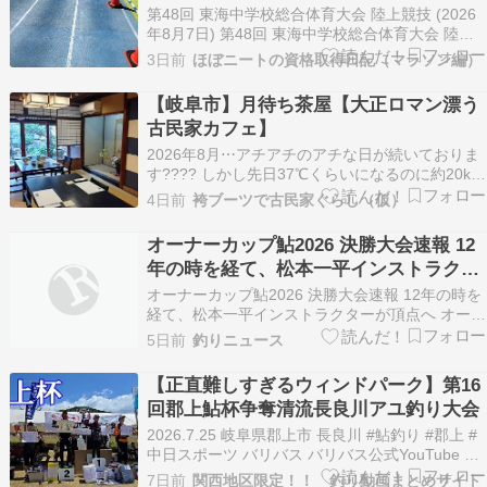
第48回 東海中学校総合体育大会 陸上競技 (2026
年8月7日) 第48回 東海中学校総合体育大会 陸上
競技が 2026年8月7日 (金)、岐阜メモリアルセン
3日前
ほぼニートの資格取得日記（マラソン編）
ター長良川陸上競技場で開催されます。ここで
は、東海中学校総体 […]
【岐阜市】月待ち茶屋【大正ロマン漂う
古民家カフェ】
2026年8月⋯アチアチのアチな日が続いておりま
す???? しかし先日37℃くらいになるのに約20km
歩いてしまいました。 免許センターが駅から遠い
4日前
袴ブーツで古民家ぐらし（仮）
のが悪いッ！ 普通に歩いてもそんな距離になら
んだろ????️ 周辺の名所や神社仏閣の残党狩り、
オーナーカップ鮎2026 決勝大会速報 12
電車代節約、カロリー消費を兼ねて歩…
年の時を経て、松本一平インストラクタ
ーが頂点へ オーナーカップ鮎2026決勝
オーナーカップ鮎2026 決勝大会速報 12年の時を
大会 主催…株式会社 オーナーばり 協
経て、松本一平インストラクターが頂点へ オーナ
ーカップ鮎2026決勝大会 主催…株式会社 オーナ
賛…株式会社 G-7ホールディングス 日
5日前
釣りニュース
ーばり 協賛…株式会社 G-7ホールディングス 日
時…
時…2026年7月31日（金）～8月1日（土） 場
【正直難しすぎるウィンドパーク】第16
所…岐阜県馬瀬川 7 月31日…
回郡上鮎杯争奪清流長良川アユ釣り大会
2026.7.25 岐阜県郡上市 長良川 #鮎釣り #郡上 #
中日スポーツ バリバス バリバス公式YouTube ヤ
マワ産業 タックルインジャパン ヤマワ産業公式
7日前
関西地区限定！！ 釣り動画まとめサイト