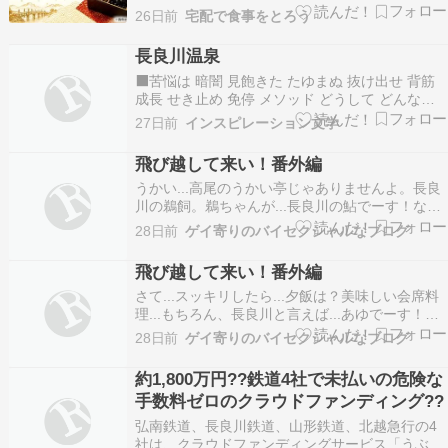
県内には、地元食材を生かしたおせちを販売する
26日前
宅配で食事をとろう
ホテルや旅館、地域密着型スーパーなど、さまざ
まな選択肢があります。店舗ごとの特徴や予約方
長良川温泉
法を比較しながら、自分に合ったおせちを見つけ
⬛️苦悩は 暗闇 見飽きた たゆまぬ 抜け出せ 背筋
られるようにま…
成長 せき止め 免停 メソッド どうして どんなに
どれも どや顔 ながなが 書かれると 長良川温泉
27日前
インスピレーション文学
自由 型に はまらない
飛び越して来い！番外編
うかい...高尾のうかい亭じゃありませんよ。長良
川の鵜飼。鵜ちゃんが...長良川の鮎でーす！なん
かを摂って来るです。鵜匠さん？鵜飼名人な鵜を
28日前
ゲイ寄りのバイセクシャルなブログ
操ってる人たちが、うかい亭してるんです。で、
せっかく摂った鵜から、オエーって鮎でーす的な
飛び越して来い！番外編
川魚を吐き出させるんです。これって、動物愛護
さて...スッキリしたら...夕飯は？美味しい会席料
的には…
理...もちろん、長良川と言えば...あゆでーす！
の...鮎の塩焼き。でも、夕飯スタートがちょっち
28日前
ゲイ寄りのバイセクシャルなブログ
早いんですね。５時頃スタート。て、ことは...最
終日だから、時間をかけて何度も何度も、何度も
約1,800万円??鉄道4社で未払いの危険な
イカされる濃厚なチョメリンピック開催…
手数料ゼロのクラウドファンディング??
弘南鉄道、長良川鉄道、山形鉄道、北越急行の4
社は、クラウドファンディングサービス「うぶご