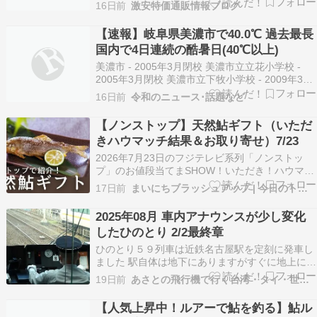
会員または3500円以上の注文で送料無料！⇒アウ
16日前
激安特価通販情報ブログ
トレット情報(blogranking)⇒訳あり品セール情報
(blogranking)※記事作成時点の販売価格です。
【速報】岐阜県美濃市で40.0℃ 過去最長
【商品説明】豊か…
国内で4日連続の酷暑日(40℃以上)
美濃市 - 2005年3月閉校 美濃市立立花小学校 -
2005年3月閉校 美濃市立下牧小学校 - 2009年3月
閉校 美濃市立上牧小学校 - 2009年3月閉校 美濃
16日前
令和のニュース･話題など
市立美濃北中学校 - 2012年3月閉校 市の中心とな
る駅：美濃市駅 長良川鉄道 越美南線 松森駅 - 美
【ノンストップ】天然鮎ギフト（いただ
濃市…
きハウマッチ結果＆お取り寄せ）7/23
2026年7月23日のフジテレビ系列「ノンストッ
プ」のお値段当てまSHOW！いただき！ハウマッ
チにてお値段当てに挑戦した天然鮎料理みやちか
17日前
まいにちブラッシュアップ | 今日のトレンドをチェック
の 「天然鮎ギフトセット 水入らずの夕食」の魅
力とお取り寄せについて、ご紹介します。 ノンス
2025年08月 車内アナウンスが少し変化
トップいただきハウマッチ!天然鮎ギフトセット
したひのとり 2/2最終章
水…
ひのとり５９列車は近鉄名古屋駅を定刻に発車し
ました 駅自体は地下にありますがすぐに地上に出
ます 最近は支出を減らすためにアジトでの朝食は
19日前
あさとの飛行機で行く台湾・タイ・世界遺産と機内食の日記
取っていません いつものアジトの朝食は１７００
円のハーフブッフェだったのが ロイヤルホストに
【人気上昇中！ルアーで鮎を釣る】鮎ル
変わって ２５００円になっていたんです なので