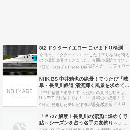
8/2 ドクターイエロー こだま下り検測
今日は、ドクターイエロー こだま下り検測が有る
ので撮影出掛けてきました。今回の撮影地はソー
ラーアークが有る撮影地です。ソーラーアークは
7日前
Katsu`s Photo Diary
来月から1年かけて解体されるそうです。SANYO
の頃は夜になると光っていた記憶が有るのです
NHK BS 中井精也の絶景！てつたび「岐
が、いざ無くなると寂しくなりますね。撮影地に
阜・長良川鉄道 清流輝く風景を求めて」
向かっている…
の再放送・見逃し動画配信は？
「中井精也の絶景！てつたび」の見逃し動画は、
U-NEXTで配信中です！ 「中井精也の絶景！てつ
たび」を見逃した方には、動画配信サービス「U-
9日前
見逃したテレビドラマを見る方法
NEXT（ユーネクスト）」をおすすめします。新
規の登録から31日間は無料体験できるうえに、新
「＃727 解禁！長良川の清流に煌めく野
規登録時にもらえるU-NEXTポイントを使って
鮎～シーズンを占う名手の友釣り～」を
「…
公開いたしました。
2026.07.27 ＃727 解禁！長良川の清流に煌めく