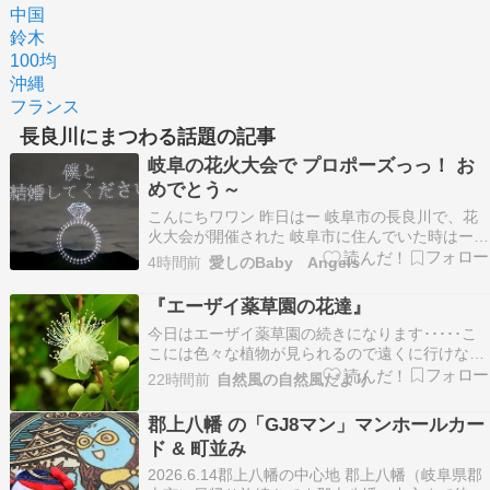
中国
鈴木
100均
沖縄
フランス
長良川にまつわる話題の記事
岐阜の花火大会で プロポーズっっ！ お
めでとう～
こんにちワワン 昨日はー 岐阜市の長良川で、花
火大会が開催された 岐阜市に住んでいた時はー
毎年のように行ってたなぁー でも、財政難？ ど
4時間前
愛しのBaby Angels
んどん花火もショボくなり。。 行かなくなってい
た。。 エンジェルズとは、２・３回一緒に行った
『エーザイ薬草園の花達』
けど！！ ここ最近、 有料席が出来てー 見応え
今日はエーザイ薬草園の続きになります･････こ
出…
こには色々な植物が見られるので遠くに行けない
時にはここで薬草を見て楽しむ事が多いです～ 今
22時間前
自然風の自然風だより
日は岐阜市の長良川の花火大会が行われています
が最近は見に行く事が無くなりました･････ 特に
郡上八幡 の「GJ8マン」マンホールカー
住んでいる場所が変わってからは全く見なくなり
ド & 町並み
まし…
2026.6.14郡上八幡の中心地 郡上八幡（岐阜県郡