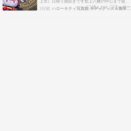
上市）日帰り旅続きです郡上八幡の中心まで徒歩
移動しました▼町の中心を走っている吉田川郡上
2日前
ハローキティ写真館 キティグッズ＆御朱印集めのプチ旅日記
市八幡を流れる「吉田川」は、町の中心を東西に
貫く長良川最大の支流です。透明度の高い清流と
風情ある城下町の景色で知られ、夏場に地元の子
供た…