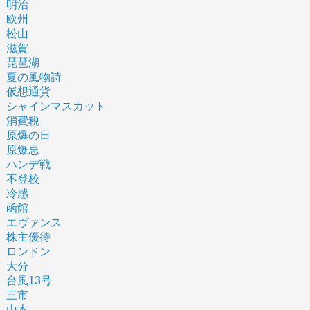
明治
欧州
松山
滋賀
琵琶湖
夏の風物詩
仮想通貨
シャインマスカット
消費税
原爆の日
原爆忌
ハンデ戦
不登校
冷感
函館
エヴァンス
株主優待
ロンドン
大分
台風13号
三市
山本