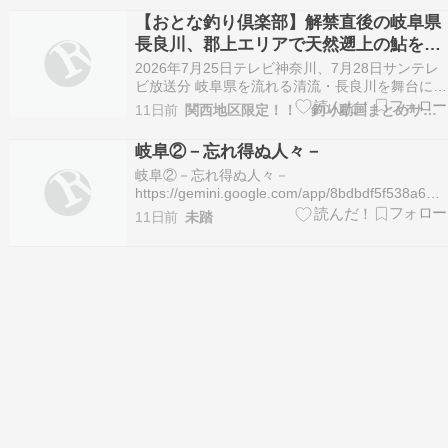
釣りの攻略法・ 釣果などを […]
【おとな釣り倶楽部】解禁直後の岐阜県
長良川、郡上エリアで天然遡上の鮎を心
ゆくまで楽しむ
2026年7月25日テレビ神奈川、7月28日サンテレ
ビ放送分 岐阜県を流れる清流・長良川を舞台にし
た鮎釣り紀行。釣行２日目となる今回は、舞台を
11日前
関西地区限定！！ 釣り動画まとめサイト
鮎釣りの聖地「郡上エリア」へと移し、さらなる
熱戦が幕を開ける。狙うのは、姿・香り・味とも
岐阜②－忘れ得ぬ人々－
に別格とされる最高級ブランド「郡上鮎」だ。解
岐阜②－忘れ得ぬ人々－
禁直…
https://gemini.google.com/app/8bdbdf5f538a610
岐阜児童相談所(忠節) 忠雪橋 チンチン電車 大平
11日前
未踏
石油 市民センター(ローラースケート) 丸物百貨店
問屋街 山ヶ瀬 長良川の花火大会 長良福光刑務所
(拘置所) 金華…