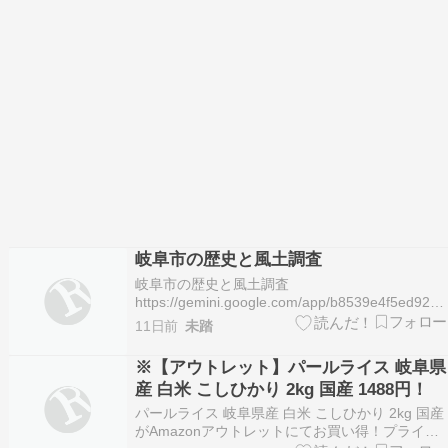
岐阜市の歴史と風土調査
岐阜市の歴史と風土調査
https://gemini.google.com/app/b8539e4f5ed922c
岐阜市の歴史と風土に関する包括的研究：地形的
11日前
未踏
特質・権力変遷・水運文化の比較考察1. 地理的・
気候的基盤：金華山と長良川が育む風土的二元性
※【アウトレット】パールライス 岐阜県
岐阜市は、標高329mの金華山…
産 白米 こしひかり 2kg 国産 1488円！
パールライス 岐阜県産 白米 こしひかり 2kg 国産
がAmazonアウトレットにてお買い得！プライム