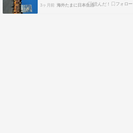
ね。ありがとうございます！2026年は北九州旅
3ヶ月前
海外たまに日本生活
行、栃木旅行、実家2回帰省。やっと4月から息子
保育園入園を機に、東京で落ち着いた。4月から
ビジネス本腰。自分の仕事の関係で、SusHi Tech
…