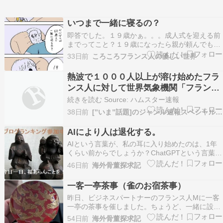
いつまで一緒に寝るの？
即答でした。１９歳かぁ。。。成人式を迎える前
までってこと？１９歳になったら親が頼んでも一
緒に寝てくれないだろうな。。１９歳のベベダモ
33日前
ころころフランス人の優しい世界
はどんな青年になっているだろうか。とりあえず
一人で寝れるだけ自立してて欲しいもので
熱波で１０００人以上が溶け始めたフラ
す。。。赤ちゃんの時の寝かしつけは大変だった
ンス人に対して世界気象機関「フランス
けど可愛かった 過去作…
人はこの暑さに慣れる必要があります」
続きを読む Source: ハムスター速報
エアコンの必要性は無いと主張
38日前
[”いま”話題]のジャンル速報スペシャルまとめ
AIにより人は退化する。
AIという言葉が、私の耳に入り始めたのは、1年
くらい前からでしょうか？ChatGPTという言葉が
出始め、ネットでも徐々に現れ始め、私も仕事な
46日前
海外骨董探求記
どでAIを使うようになりはじめ、そして、最近で
は、誰もが当たり前のようにAIで検索すればと言
一客一亭茶事（雀のお宿茶事）
うようになりました。本当に急激な社会への浸透
昨日、ビジネスパートナーのフランス人Mに一客
です…
一亭の茶事を催しました。ちょうど、一緒に設立
した会社の決算が終わった所で、そのお祝いを兼
54日前
海外骨董探求記