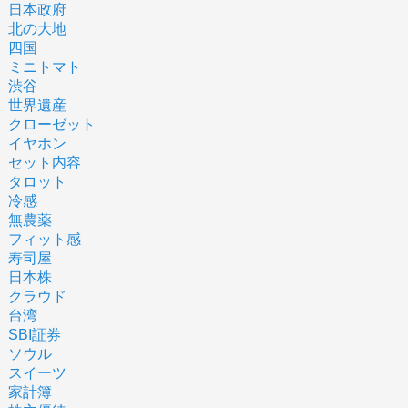
日本政府
北の大地
四国
ミニトマト
渋谷
世界遺産
クローゼット
イヤホン
セット内容
タロット
冷感
無農薬
フィット感
寿司屋
日本株
クラウド
台湾
SBI証券
ソウル
スイーツ
家計簿