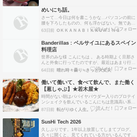
ねて。あと、それにかこつけて、私自身が練習し
たかったのもありますが。（笑）でも、練習とは
めいにち話。
言いながら、手を抜いたつもりもありません。事
さーて…今日は何を書こうかな…パソコンの前に
の始まりは、年明…
腰を下ろしたものの、何も浮かばない。無であ
る。せっかく便利な箱の前に座っているのだか
63日前
OＫＫＡＮＡＢＩＫＫＵＲＩＮＧ
ら、こんな日は６月６日 何の日入力すると、世の
中には親切な人がいて、記念日や出来事、有名人
Banderillas : ベルサイユにあるスペイン
の誕生日などをまとめたサイトがたくさんある。
料理店
有名人の忌日のリス…
世界のみな様 こんにちは 。 ある時期よく旦那さ
んと外食に行ってたのですが、最近はあまり行く
気分になれません。 大変失礼なのですが、なにせ
64日前
晴れ時々曇り≒きっと大丈夫
最近のレストランは高い、まずい… 。 ムニュ
（セット）でランチだったら20€前後、ディナー
働いて働いて、食べて飲んで、また働く
だったら最低でも30€はすると思います。 ちょっ
【葱しゃぶ】★若木屋★
と…
時間がない朝はパパイヤパウダー入りのプロテイ
ンシェイクを飲んでいるこんにちは意識高い系オ
バハンになりたいユキエです(笑)ちょっと前
87日前
転がりゆく人生。。。
に????????仲間の妹分と一緒に久しぶり、臼杵
の★若木屋★さんでランチしました。大分のお店
SusHi Tech 2026
は１度しか行ったことがなかったのですがこちら
久しぶりです。1年以上放置してしまてブログ。
は３０年以上…
久々に開くと、見てくれている方がいるんです