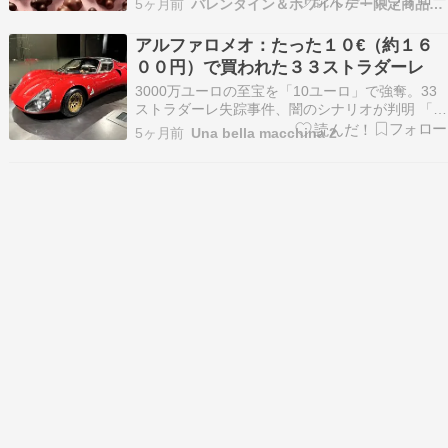
5ヶ月前
バレンタイン＆ホワイトデー限定商品・ギフト情報まとめ
で、世界中のパティシエからも高い評価を受けて
います。 クルイゼルのチョコレートはユニークで
アルファロメオ：たった１０€（約１６
かわいい！ クルイゼルは家族経営で、4代にわた
００円）で買われた３３ストラダーレ
り職人技が受…
3000万ユーロの至宝を「10ユーロ」で強奪。33
ストラダーレ失踪事件、闇のシナリオが判明 「ア
ルファロメオ 33ストラダーレ失踪事件」。2026
5ヶ月前
Una bella macchina 2
年3月初旬、ミラノ検察とイタリア警察（カラビ
ニエリ）の共同捜査により、この「世紀の略奪」
とも言える事件の恐るべき詳細が明らかに。 1…