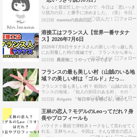
日」 「パリ祭」というロマンチ…
ちょっと最近忙しかったので、今日は「思いっき
り脱力の日」と勝手に決めました。（笑） 今日は
一歩も外に出ず、パソコンを開いてブログを書い
26日前
mamieの自由日記
たり、メールをチェックしたり。口寂しくなると
キッチンに立って食べ物をつくり、食べながら録
溶接工はフランス人【世界一番サタナ
画しているTVドラマをみて、飽きたらベランダに
ス】2026年7月6日
出て鉢植え…
2026年7月6日サタナスさんの新しい引っ越し先
にお邪魔した時の後編です。 フランスから来られ
たセラファンさん❤️ 工場内にお邪魔して、硬化肉
32日前
農産物こうやって作ってます
盛りをしているお部屋に入ってみるとフランスか
ら来られた男性が溶接作業をしていました。お名
フランスの最も美しい村（山賊のいる地
前はファテ セラファンさんです。35歳とお若い
域？の美しい村は「ゴルド」だっ
カッ…
た！？）プロヴァンスの12か月
フランスで最も美しい村？ 前回の「山賊の出るフ
ランスの地域」「知人の別荘のある村」 その「固
有名詞」がどうしても思い出せないという話の続
32日前
Arigato 「毎日幸せを感じる」懐かしい曲、思い出、終活
きです 今日は七夕ですよね お子さんたちが笹の
葉に「ねがいごと」を書いてさげていますよね
王林の恋人？モデルのLeoってだれ？身
「わたしもそうしたから！」 というわけでもない
長やプロフィールも
の…
バライティ番組で津軽弁トークをして笑わせてく
れる、王林ちゃん。 今回は、そんな彼女の恋人と
されている、モデルのLeo（リオ）さんについて