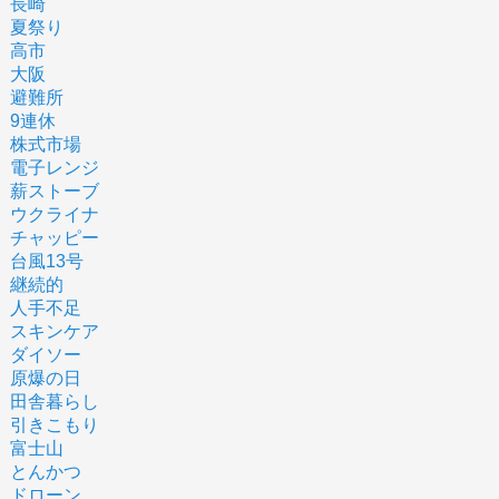
長崎
夏祭り
高市
大阪
避難所
9連休
株式市場
電子レンジ
薪ストーブ
ウクライナ
チャッピー
台風13号
継続的
人手不足
スキンケア
ダイソー
原爆の日
田舎暮らし
引きこもり
富士山
とんかつ
ドローン