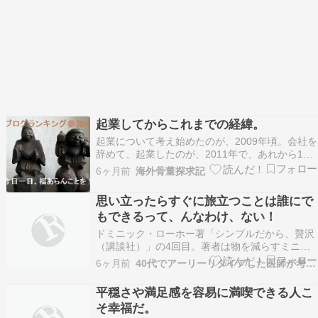
起業してからこれまでの経緯。
起業について考え始めたのが、2009年頃。会社を
辞めて、起業したのが、2011年で、あれから15
年が経ち、一応、まだなんとかやってます。
6ヶ月前
海外骨董探求記
（笑）当時は、外国人相手のビジネス（インバウ
ンドビジネス）など、今と違って、ほぼ誰も興味
思い立ったらすぐに旅立つことは誰にで
がなく、手探り状態の状態でした。0から1を作る
もできるって、んなわけ、ない！
のは、非常…
ドミニック・ローホー著「シンプルだから、贅沢
（講談社）」の4回目。著者は物を減らすミニマ
リストとはちょっと違う、いわばシンプルライフ
6ヶ月前
40代でアーリーリタイアした医師が考える幸せ論
の提唱者で、フランスと日本を往復しながら暮ら
しているフランス人女性だ。前回と同様、今日は
平穏さや満足感を容易に満喫できる人こ
この本の、ちょっと「お茶目」なところを紹介し
そ幸福だ。
たい。思い立った…