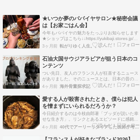
★いつか夢のパパイヤサロン★秘密会議
は【お家ごはん会】
今年もパパイヤの魅力をたっぷりお知らせします
★ショップはこちら↓↓https://yukibaji.stores.jp/＊
＊＊＊＊＊＊＊＊＊＊＊＊＊＊＊＊＊＊＊＊＊＊
3ヶ月前
転がりゆく人生。。。
＊＊＊＊＊＊＊＊＊＊＊＊＊＊ちょっと特別なお
家ごはんフランス人のジェロームさんにお願いし
石油大国サウジアラビアが狙う日本のコ
てちょっと良いワインとシャ…
ンテンツ
つい先日、友人のフランス人が狂喜するニュース
がありました。そのニュースとは、日本の昔のゲ
ーム機ネオジオの復刻版が出るという話です。友
4ヶ月前
海外骨董探求記
人から聞いた話だと、日本のSNK（ネオジオの開
発会社）とサウジアラビアの王族が出資し、ドイ
愛する人が殺害されたとき、僕らは犯人
ツの会社が販売するということで、すでに
を憎まずにいられるだろうか？
Amazonなどでも…
今日紹介するのは今枝由郎著「ブッダが説いた幸
せな生き方」。リンクとあるエピソードに感銘を
受けたので記したい。ｐ221～ブッダのメッセー
4ヶ月前
40代でアーリーリタイアした医師が考える幸せ論
ジを自らの行動で示したフランス人がいます。彼
は仏教徒ではありませんが、いかなる宗教的観点
【フランス人が好きなブランド2026】