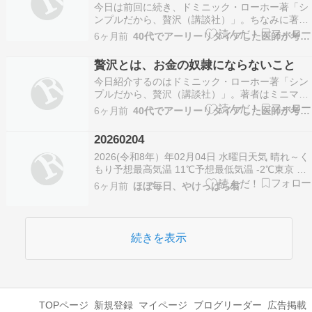
今日は前回に続き、ドミニック・ローホー著「シ
ンプルだから、贅沢（講談社）」。ちなみに著者
は物を減らすミニマリストとはちょっと違う、い
6ヶ月前
40代でアーリーリタイアした医師が考える幸せ論
わばシンプルライフの提唱者。フランスと日本を
往復しながら暮らしているフランス人女性だ。ｐ
贅沢とは、お金の奴隷にならないこと
216“贅沢とは、「幸せになるために、ものはほと
今日紹介するのはドミニック・ローホー著「シン
んどいらない…
プルだから、贅沢（講談社）」。著者はミニマリ
ストとはちょっと違い、シンプルライフの提唱
6ヶ月前
40代でアーリーリタイアした医師が考える幸せ論
者。フランスと日本を往復しながら暮らしている
フランス人女性だ。読んでいて、いいなと思える
20260204
箇所がいくつもあった。ｐ70“贅沢とは、お金の
2026(令和8年）年02月04日 水曜日天気 晴れ～く
奴隷にならないこ…
もり予想最高気温 11℃予想最低気温 -2℃東京 日
の出：7:07 日の入：
6ヶ月前
ほぼ毎日、やけっぱち君
17:48===================たわごと・ひとり
ごと===================生活保護で１件トラ
ブル中、ケリがついたら…
続きを表示
TOPページ
新規登録
マイページ
ブログリーダー
広告掲載