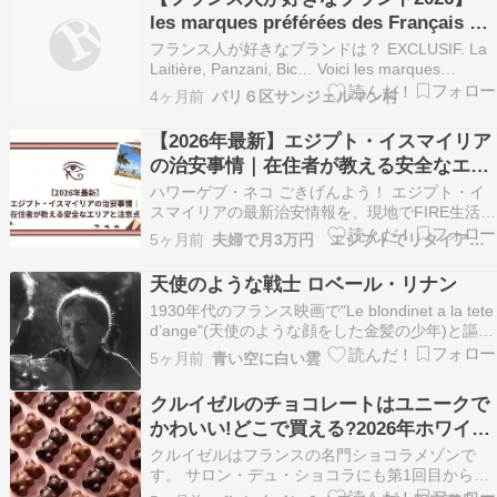
から見ても、これが人としての崇高な行動である
les marques préférées des Français en
ことは誰もが認…
2026
フランス人が好きなブランドは？ EXCLUSIF. La
Laitière, Panzani, Bic… Voici les marques
préférées des Français en 2026 ...続きを読む >>
4ヶ月前
パリ６区サンジェルマン村
【2026年最新】エジプト・イスマイリア
の治安事情｜在住者が教える安全なエリ
アと注意点
ハワーゲブ・ネコ ごきげんよう！ エジプト・イ
スマイリアの最新治安情報を、現地でFIRE生活を
送る日本人が徹底解説！ 「地方都市は危ない？」
5ヶ月前
夫婦で月3万円 エジプトでリタイア生活
という疑問に対し、実際の街の雰囲気や安全なエ
リア、移動時の注意点をお伝えします。 観光地と
天使のような戦士 ロベール・リナン
は違う、穏やかなイスマイリアでの暮らしのリア
1930年代のフランス映画で"Le blondinet a la tete
ルをご…
d’ange"(天使のような顔をした金髪の少年)と謳わ
れたロベール・リナン。映画「にんじん」原
5ヶ月前
青い空に白い雲
題:Poil de carotteのロベール・リナン12歳彼はフ
ランス東部サローニャの6つの村の一つネルミエ
クルイゼルのチョコレートはユニークで
で…
かわいい!どこで買える?2026年ホワイト
デー催事&通販情報!
クルイゼルはフランスの名門ショコラメゾンで
す。 サロン・デュ・ショコラにも第1回目から出
店し、フランス人なら誰もが知っているブランド