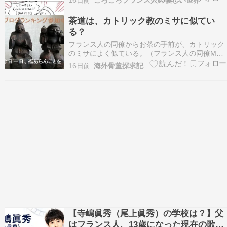
とが主な理由です。私たちがフランスに住んでい
た頃はここまでひどく暑くなる日は少なかったの
茶道は、カトリック教のミサに似てい
で、窓を開ける、水シャワーを浴びるなどの対策
る？
で間に合ってまし…
フランス人の同僚からお茶の手前が、カトリック
のミサによく似ている。（フランス人の同僚M
は、結構敬虔なカトリック教徒で毎週、ミサに参
16日前
海外骨董探求記
加しているそうです。）と言われました。確か
に、お茶が盛んだった桃山時代は、キリスト教徒
も浸透しており高山右近や蒲生氏郷、大友宗麟の
ようなお茶に通じたキ…
【寺嶋眞秀（尾上眞秀）の学校は？】父
はフランス人、13歳になった現在の歌舞