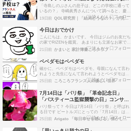
伎と映画での活躍に迫る！
「寺島しのぶさんの息子は、どこの学校に通って
いるの？」 寺嶋眞秀さんについて調べると、慶應
義塾幼稚舎の名前を目にすることがあります。 し
19日前
QOL研究所｜「結局どうなの？」が見つかる情報メディア
かし、本人や家族、所属事務所が学校名を正式に
公表した事実は確認できません。現在の中学…
今日はおでかけ
こんにちは、かまいです。 今日はジムのお友だち
の家でRIZENを鑑賞。 あまりにも立派なお家でび
びりまくりましたが、楽しかった！ いろいろごち
21日前
かまいと 家計簿書こうクラブ
そうになってしまって、ただただ恐縮。 調度品が
あちこちにあって、すごい世界だなー。 ウチは庶
ベベダモはベベダモ
民なので、置いてあるものといったら、王将の
確かに、ベベダモはベベダモ。母親になんて言わ
で…
れようと先生になんて言われようとベベダモはベ
ベダモだよなぁ。。。と妙に納得してしまいまし
25日前
ころころフランス人の優しい世界
た。でも集中して食べて欲しいよ。。。最初から
最後まで集中して完食できるのはいつになるので
7月14日は「パリ祭」「革命記念日」
しょうか・・・おやつは真剣に食べてる 過去作無
「バスティーユ監獄襲撃の日」コンサー
料一気読み！ …
トにはピアノ角野隼斗さんも！
パリ祭って？ 今日は7月14日「パリ祭」と呼ばれ
る日です ビートルズにとっての「7月14日」はコ
チラでしたが www.aiaoko.com フランス人にとっ
25日前
Arigato 「毎日幸せを感じる」懐かしい曲、思い出、終活
ては 「7月14日」は最も大切な「記念日」なので
はないでしょうか？ 革命記念日！「国民の記念
「思いっきり脱力の日」