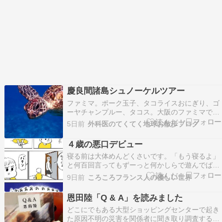
慶良間諸島シュノーケルツアー
ファミマ。ポーク玉子、タコライスおにぎり、ゴ
ーヤチャンプルー、タコス。大阪のファミマであ
まりないラインナップ。慶良間諸島へgo!北谷か
5日前
外科医のてくてく地球お散歩ブログ
ら1時間ほどクエフっていう無人島付近、めちゃ
くちゃ美しい船長がさくさく釣るアオリイカ透明
４歳の悪口デビュー
包丁でさくさく切ってイカ墨醤油吸盤がまだ生き
寝る前は大体めんどくさいです。「もう寝るよ」
てる透明のイ…
と何百回言ってもずーっと何かしらで遊んでばか
り、ついにパパに怒られてしまったベベダモが鬱
9日前
ころころフランス人の優しい世界
憤を晴らすために悪口を言いました。「パパは飛
行機で寝ればいい」と言ったものの本当に出てっ
恩田陸「Q & A」を読みました
てしまうと、後悔からか寂しさからか大号泣。可
どこにでもある大型ショッピングセンターで起き
愛い悪口とその後…
た原因不明の災害を関係者に聞き取り調査するこ