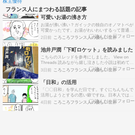
株主優待
フランス人にまつわる話題の記事
可愛いお湯の沸き方
お湯が沸い沸い？ガイックの独自のオノマトペが
可愛かったです。お湯がわいわいするって普通に
生きてて思いつく？その後「お湯がわいわいする
2日前
ころころフランス人の優しい世界
ってどんな感じ？」と聞いてみたらライブでノリ
ノリの曲を聴いた時みたいに片手をあげてわいわ
池井戸潤「下町ロケット」を読みました
いしてるようす教えてくれました。確かに沸騰の
こちらのスレッドを参考にしました。 View on
様子って水が楽し…
Threads 読みながら嬉し泣きした小説は初めてで
した。東京の下町の小さいながらも素晴らしい技
3日前
ころころフランス人の優しい世界
術力を持つ中小企業が周りの大企業に嫌がらせを
されながらも、周りの人の助けを借りて一つ一つ
「日和」の活用
困難を乗り越え、バラバラだった社員が一致団
「〇〇日和」を学んだ日です。すぐにちんちんで
結…
活用しようとするの悪い癖ですね。日本人では思
いつかない例文を出してくれるので思わず笑っち
4日前
ころころフランス人の優しい世界
ゃいます。「手が出ない」でも。 長いこと日本語
を勉強していても、たまに新しい言葉に出会うの
は楽しいですね。 過去作無料一気読み！ ガイッ
クと暮らすフ…