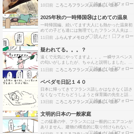
とで、全容をつかんでいこうと探る物語です。ど
10日前
ころころフランス人の優しい世界
うして多くの人が亡くなるまでの大きな災害だっ
たにも関わらず、原因、犯人がわからないのか。
2025年秋の一時帰国㉞はじめての温泉
インタビューを受ける人たちの憶測がどこかでつ
一時帰国編、続いてます大人にも熱かった温泉初
ながっているよう…
めての子ども達には無理でしたフランス人夫は子
ども達に見守られながら頑張ってちょっと入った
11日前
ふらんすメモログ
そう Xやってます にほんブログ村 人気ブログラ
ンキング 本日も最後までお読み頂き、誠に有難う
疑われてる。。。？
ございました！orz
遠くで元気にやってますよ。。。一瞬サスペンス
の匂いがしましたが、ちゃんと説明しました。お
隣さんにはいつもベベダモの保育園の行き帰りに
11日前
ころころフランス人の優しい世界
挨拶していたので、急にいなくなって心配してた
のでしょう。私が怖い虫と戦っていた戦場の雄叫
ベベダモ日記１４０
びも相まって、良からぬ憶測をさせてしまったか
日本に帰ってきてフランス語しかはなさなく話さ
もしれません。ベ…
なくなってたらどうしようと保育園の先生と話し
てたのですが、そんな心配は全然ありませんでし
13日前
ころころフランス人の優しい世界
た。元気に帰ってきてくれて嬉しいです。ベベダ
モがいなかった間はとても寂しかったので、しば
文明的日本の一般家庭
らく理不尽を言われてもニコニコ過ごせそう。私
この猛暑の中、フランスには一般的にエアコンが
は一人時間を満喫…
ありません。建物の構造的に取り付けられないの
と、景観を守るため室外機が取り付けられないこ
16日前
ころころフランス人の優しい世界